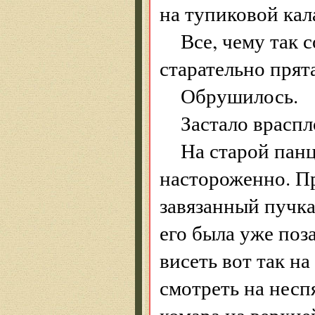
на тупиковой кал
Все, чему так 
старательно прята
Обрушилось.
Застало враспл
На старой пан
настороженно. Пр
завязанный пучка
его была уже поз
висеть вот так на
смотреть на несп
комара на верхне