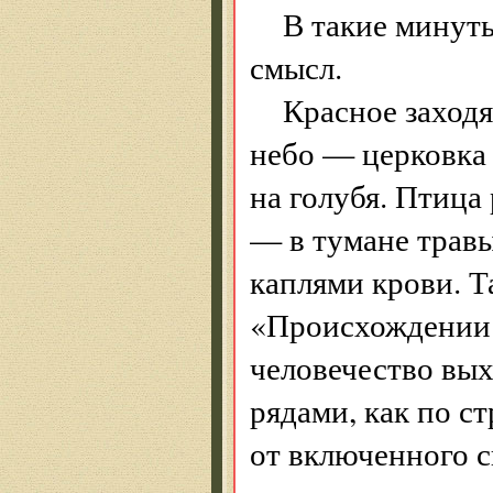
В такие минуты
смысл.
Красное заход
небо — церковка
на голубя. Птица
— в тумане травы
каплями крови. Т
«Происхождении 
человечество вы
рядами, как по ст
от включенного с