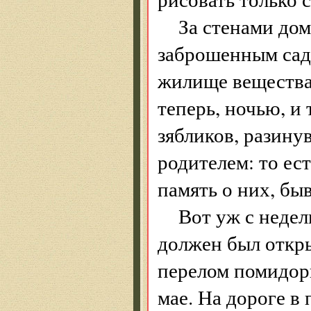
За стенами дом
заброшенным садо
жилище вещества,
теперь, ночью, и
зябликов, разину
родителем: то ест
память о них, бы
Вот уж с недел
должен был откры
перелом помидор
мае. На дороге в 