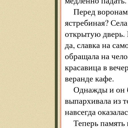
медленно падать.
Перед воронами
ястребиная? Села 
открытую дверь. 
да, славка на са
обращала на чело
красавица в вече
веранде кафе.
Однажды и он б
выпархивала из т
навсегда оказалас
Теперь память 