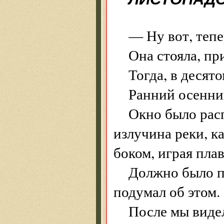
— Ну вот, тепе
Она стояла, пр
Тогда, в десято
Ранний осенний
Окно было расп
излучина реки, к
боком, играя пла
Должно было пр
подумал об этом.
После мы видел