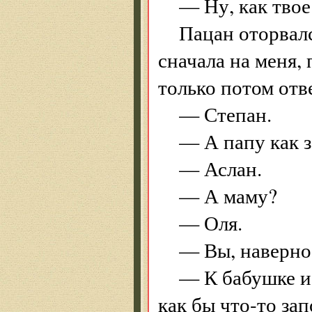
— Ну, как твое
Пацан оторвал
сначала на меня,
только потом отв
— Степан.
— А папу как з
— Аслан.
— А маму?
— Оля.
— Вы, наверное
— К бабушке и
как бы что-то зап