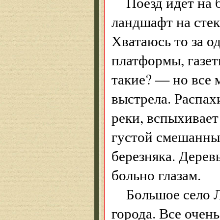
Поезд идет на 
ландшафт на стекл
Хватаюсь то за о
платформы, газет
такие? — но все 
выстрела. Распах
реки, вспыхивает 
густой смешанны
березняка. Дерев
больно глазам.
Большое село Л
города. Все очен