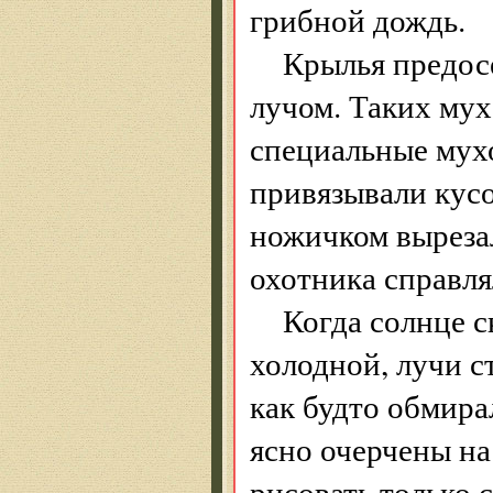
грибной дождь.
Крылья предос
лучом. Таких мух
специальные мухо
привязывали кус
ножичком выреза
охотника справл
Когда солнце с
холодной, лучи с
как будто обмира
ясно очерчены на
рисовать только с