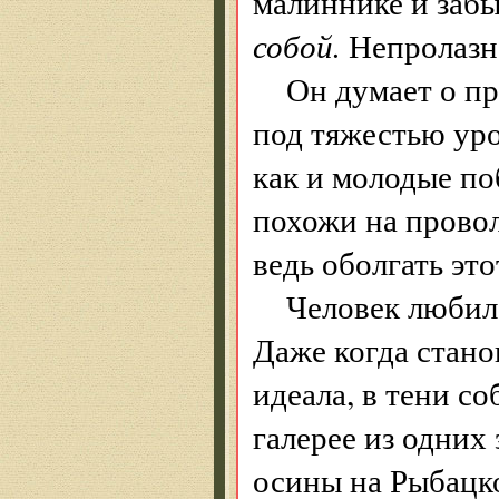
малиннике и заб
собой.
Непролазна
Он думает о п
под тяжестью уро
как и молодые п
похожи на прово
ведь оболгать это
Человек любил
Даже когда стано
идеала, в тени со
галерее из одних
осины на Рыбацко