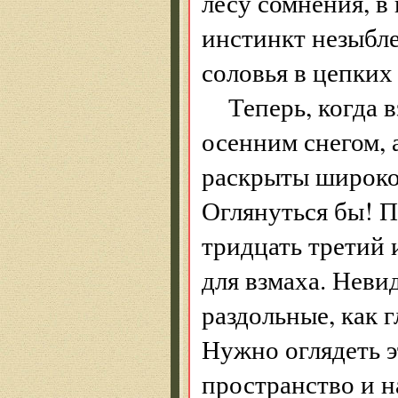
лесу сомнения, в 
инстинкт незыбле
соловья в цепких
Теперь, когда 
осенним снегом, а
раскрыты широко,
Оглянуться бы! П
тридцать третий 
для взмаха. Неви
раздольные, как 
Нужно оглядеть э
пространство и н