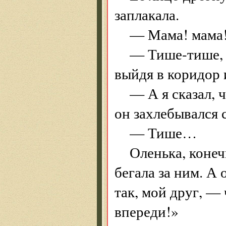
заплакала.
— Мама! мама!
— Тише-тише, 
выйдя в коридор 
— А я сказал,
он захлебывался 
— Тише…
Оленька, конеч
бегала за ним. А 
так, мой друг, —
впереди!»