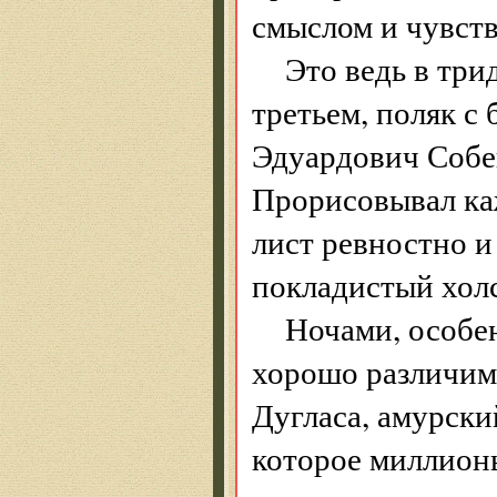
смыслом и чувств
Это ведь в три
третьем, поляк с
Эдуардович Собе
Прорисовывал ка
лист ревностно и
покладистый холс
Ночами, особе
хорошо различим:
Дугласа, амурски
которое миллионы