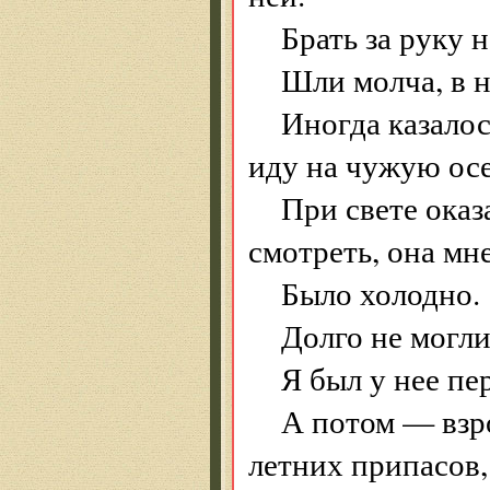
Брать за руку н
Шли молча, в н
Иногда казалось
иду на чужую ос
При свете ока
смотреть, она мн
Было холодно.
Долго не могли
Я был у нее пе
А потом — взро
летних припасов, 