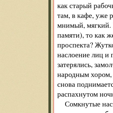
как старый рабоч
там, в кафе, уже 
мнимый, мягкий. 
памяти), то как ж
проспекта? Жутк
наслоение лиц и г
затерялись, замо
народным хором, 
снова поднимаетс
распахнутом ночн
Сомкнутые нас