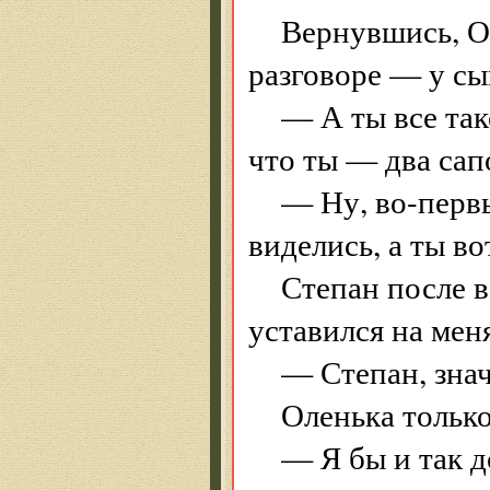
Вернувшись, Ол
разговоре — у сы
— А ты все та
что ты — два сап
— Ну, во-первы
виделись, а ты в
Степан после 
уставился на меня
— Степан, зна
Оленька только
— Я бы и так д