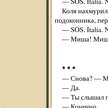
— SOS. Italia. 
Коля нахмурил
подоконника, пер
— SOS. Italia. N
— Миша! Миш,
* * *
— Снова? — Ми
— Да.
— Ты слышал п
— Конечно.