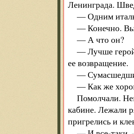
Ленинграда. Шве
— Одним италь
— Конечно. Вы
— А что он?
— Лучше герой
ее возвращение.
— Сумасшедш
— Как же хорош
Помолчали. Нем
кабине. Лежали р
пригрелись и кле
— И все-таки,