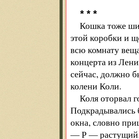
* * *
Кошка тоже ши
этой коробки и щ
всю комнату веща
концерта из Лени
сейчас, должно б
колени Коли.
Коля оторвал го
Подкрадывались 
окна, словно при
— Р — растущий.