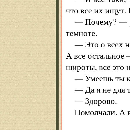
что все их ищут. 
— Почему? — р
темноте.
— Это о всех н
А все остальное 
широты, все это н
— Умеешь ты кр
— Да я не для т
— Здорово.
Помолчали. А 