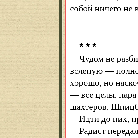
собой ничего не в
* * *
Чудом не разби
вслепую — полное
хорошо, но наско
— все целы, пара
шахтеров, Шпицб
Идти до них, п
Радист переда