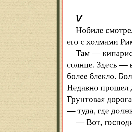
V
Нобиле смотрел
его с холмами Ри
Там — кипарисы
солнце. Здесь — 
более блекло. Бол
Недавно прошел д
Грунтовая дорога
— туда, где долж
— Вот, господ