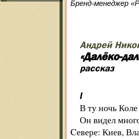
Бренд-менеджер «
Андрей Нико
«Далёко-да
рассказ
I
В ту ночь Коле
Он видел много
Cевере: Киев, Вл