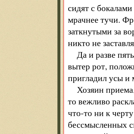
сидят с бокалами
мрачнее тучи. Фр
заткнутыми за во
никто не заставля
Да и разве пят
вытер рот, полож
пригладил усы и 
Хозяин приема,
то вежливо раскл
что-то ни к черт
бессмысленных св