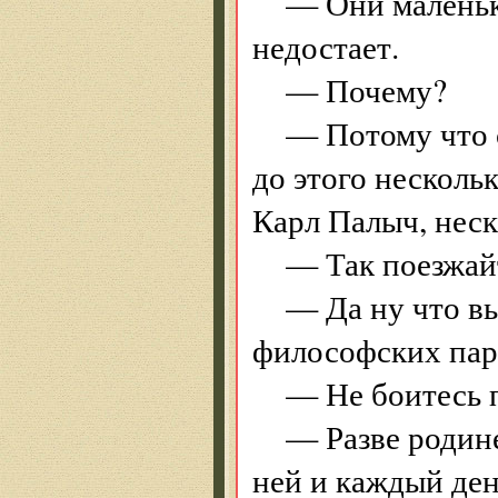
— Они маленьки
недостает.
— Почему?
— Потому что с
до этого несколь
Карл Палыч, неск
— Так поезжайт
— Да ну что вы
философских пар
— Не боитесь 
— Разве родине
ней и каждый ден