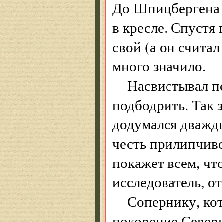
До Шпицбергена и
в кресле. Спустя 
свой (а он счита
много значило.
Насвистывал п
подбодрить. Так 
додумался дважды
честь прилипчиво
покажет всем, чт
исследователь, о
Сопернику, ко
покорение Север