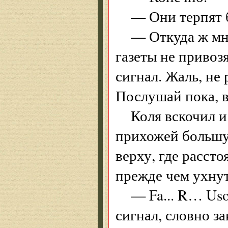
— Они терпят 
— Откуда ж мне
газеты не привоз
сигнал. Жаль, не
Послушай пока, в
Коля вскочил и
прихожей большу
верху, где расст
прежде чем ухнут
— Fa... R… Us
сигнал, словно з