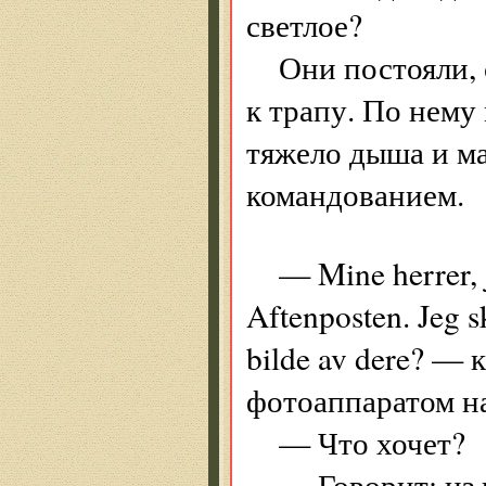
светлое?
Они постояли, 
к трапу. По нему
тяжело дыша и ма
командованием.
— Mine herrer, 
Aftenposten. Jeg sk
bilde av dere? —
фотоаппаратом на
— Что хочет?
— Говорит: из 