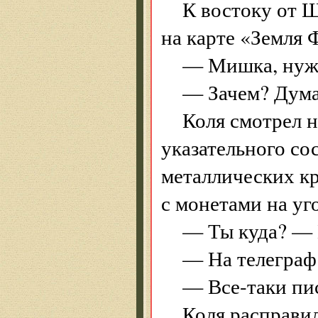
К востоку от Ш
на карте «Земля 
— Мишка, нужн
— Зачем? Думае
Коля смотрел н
указательного со
металлических кр
с монетами на уго
— Ты куда? — 
— На телеграф
— Все-таки пи
Коля расправил