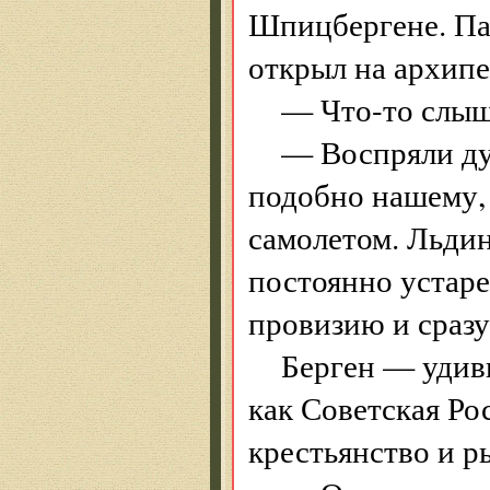
Шпицбергене. Пар
открыл на архипе
— Что-то слыш
— Воспряли ду
подобно нашему,
самолетом. Льдин
постоянно устар
провизию и сразу
Берген — удив
как Советская Ро
крестьянство и р