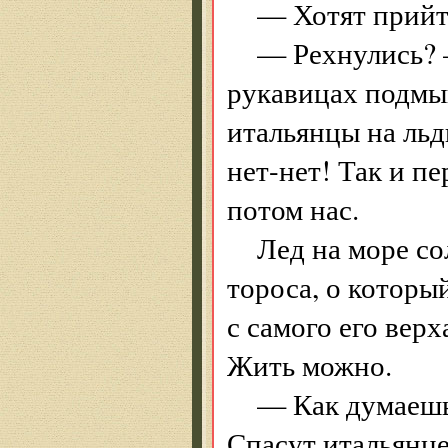
— Хотят прийт
— Рехнулись? 
рукавицах подмы
итальянцы на льд
нет-нет! Так и п
потом нас.
Лед на море с
тороса, о которы
с самого его вер
Жить можно.
— Как думаешь
Спасут итальянц