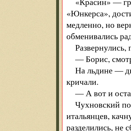
«Красин» — гр
«Юнкерса», дост
медленно, но вер
обменивались ра
Развернулись, 
— Борис, смотр
На льдине — дв
кричали.
— А вот и ост
Чухновский по
итальянцев, качн
разделились, не 