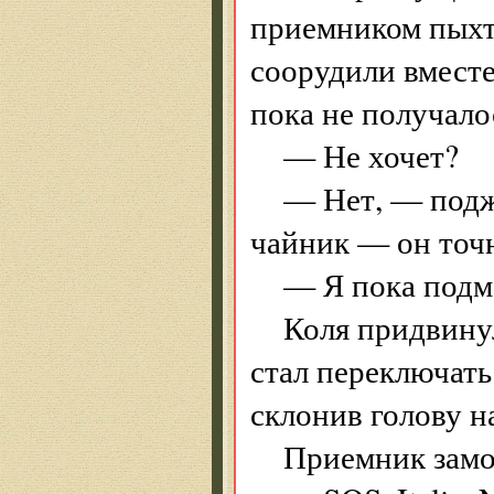
приемником пых
соорудили вместе
пока не получало
— Не хочет?
— Нет, — под
чайник — он точн
— Я пока подм
Коля придвинул
стал переключать
склонив голову н
Приемник замо