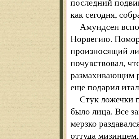
послед­ний подви
как сегодня, собр
Амундсен вспо
Норвегию. Поморщ
произносящий лиш
почувствовал, чт
размахивающим р
еще подарил итал
Стук ложечки п
было лица. Все з
мерзко раздавалс
оттуда мизинцем,