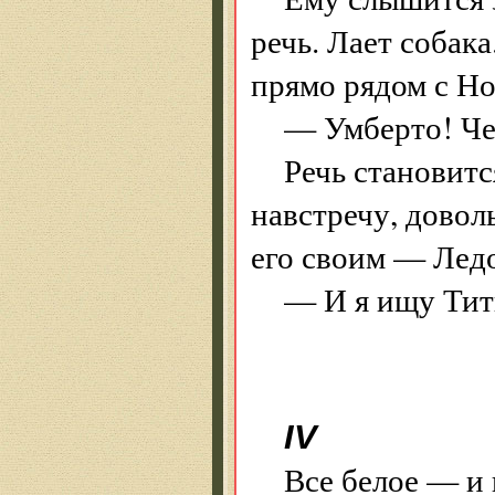
речь. Лает собак
прямо рядом с Но
— Умберто! Чер
Речь становитс
навстречу, довол
его своим — Ледо
— И я ищу Тити
IV
Все белое — и 