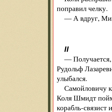
поправил челку.
— А вдруг, М
II
— Получается,
Рудольф Лазареви
улыбался.
Самойловичу ка
Коля Шмидт пойм
корабль-связист