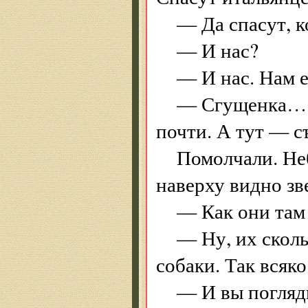
— Да спасут, к
— И нас?
— И нас. Нам е
— Сгущенка… П
почти. А тут — съ
Помолчали. Не
наверху видно зв
— Как они там
— Ну, их сколь
собаки. Так всяко
— И вы погляд