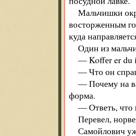
посудной лавке.
Мальчишки окр
восторженным гом
куда направляетс
Один из мальч
— Koffеr er du 
— Что он спра
— Почему на ва
форма.
— Ответь, что 
Перевел, норв
Самойлович уж