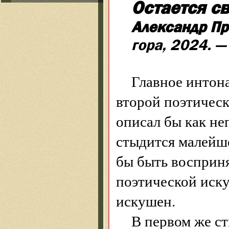
Остается св
Александр Пр
гора, 2024. —
Главное интон
второй поэтическ
описал бы как не
стыдится малейше
бы быть восприн
поэтической иск
искушен.
В первом же с