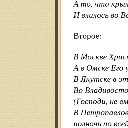
А то, что кры
И влилось во В
Второе:
В Москве Хрис
А в Омске Его
В Якутске в эт
Во Владивост
(Господи, не вм
В Петропавло
полночь по все