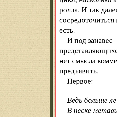
ролла. И так дале
сосредоточиться 
есть.
И под занавес
представляющихс
нет смысла комм
предъявить.
Первое:
Ведь больше л
В песке метав