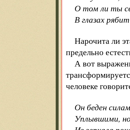
О том ли ты с
В глазах ряби
Нарочита ли эт
предельно естест
А вот выражени
трансформируетс
человеке говоритс
Он беден силам
Уплывшими, но
Из зеркала пок