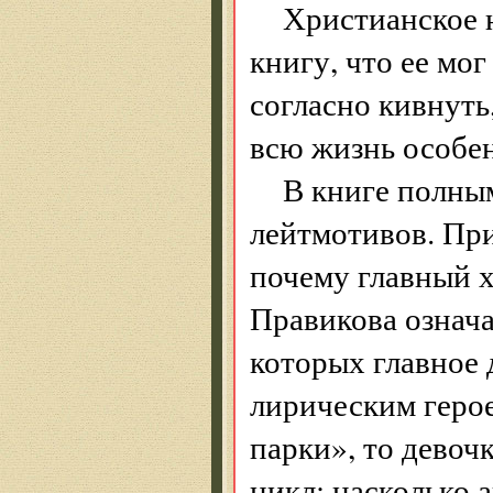
Христианское 
книгу, что ее мо
согласно кивнуть
всю жизнь особе
В книге полны
лейтмотивов. При
почему главный х
Правикова означа
которых главное
лирическим геро
парки», то девоч
цикл; насколько 