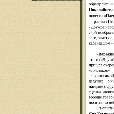
обращались и 
Николайцева 
«Пле
повести
Иг
— рассказ
«Дружба народ
свой ноябрьск
эссе, заметки
карандашом» —
«Варькин
этого («Дружб
пришла очеред
«толстяков» —
алёхинским «Н
дедушке: «Учи
наедине с фру
сценка законч
вообще товари
носится по не
От опытн
Яне Ульянов