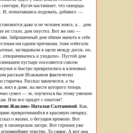
 снегири, Кугач настаивает, что скворцы.
. И, попытавшись подумать, добавил: —
становится даже и не человек вовсе, а… дом.
ее не стало, дом опустел. Вот же оно —
иям. Заброшенный дом обязан манить к себе.
звестным им одним причинам, тоже избегали
тные, заглядывали в щели между досок, но,
у, отворачивались и уходили». Пустой дом
возникшем пустыре поселяются совсем
лопухов и быстро превратились в кленовых
ом рассказе Исакжанов фактиче­ски
 старичка. Рассказ закончился, а ты
, жил в доме, на месте которого теперь
начно сумел — эх, поучиться бы этому умению
м. Или все придет с опытом?
мени Жаклин» Натальи Салтановой
. Как,
годами превратившийся в красивую овчарку,
ссказ о жизни, о бегущем времени. Вот
цу в пионерском лагере. Вот героиня уже
 огромнейшее чувство. То самое. А вот она