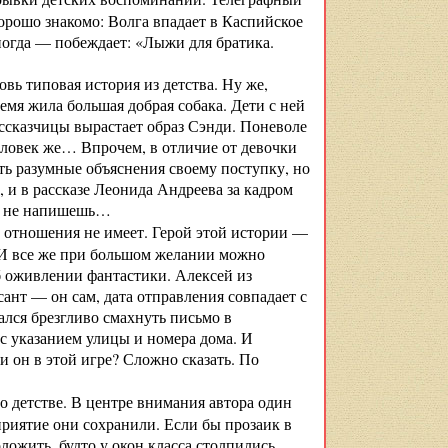
орошо знакомо: Волга впадает в Каспийское
ногда — побеждает: «Лыжи для братика.
овь типовая история из детства. Ну же,
емя жила большая добрая собака. Дети с ней
ссказчицы вырастает образ Сэнди. Поневоле
еловек же… Впрочем, в отличие от девочки
ть разумные объяснения своему поступку, но
 и в рассказе Леонида Анд­реева за кадром
му не напишешь…
 отношения не имеет. Герой этой истории —
 И все же при большом желании можно
б оживлении фантастики. Алексей из
сант — он сам, дата отправления совпадает с
ался брезгливо смахнуть письмо в
 с указанием улицы и номера дома. И
 он в этой игре? Сложно сказать. По
 о детстве. В центре внимания автора один
риятие они сохранили. Если бы прозаик в
ложить, будто у окон класса столпились