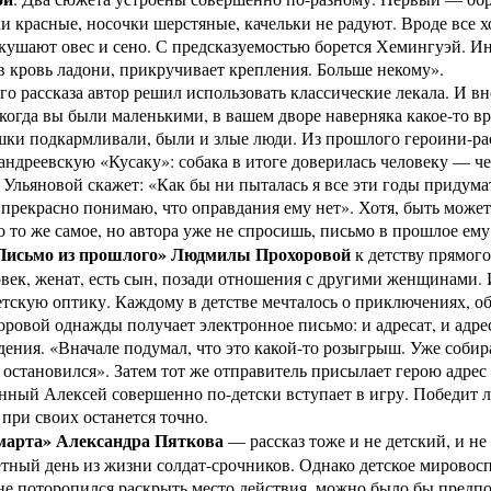
и красные, носочки шерстяные, качельки не радуют. Вроде все х
кушают овес и сено. С предсказуемостью борется Хемингуэй. И
в кровь ладони, прикручивает крепления. Больше некому».
го рассказа автор решил использовать классические лекала. И вн
когда вы были маленькими, в вашем дворе наверняка какое-то вр
шки подкармливали, были и злые люди. Из прошлого героини-ра
ндреевскую «Кусаку»: собака в итоге доверилась человеку — ч
 Ульяновой скажет: «Как бы ни пыталась я все эти годы придума
 прекрасно понимаю, что оправдания ему нет». Хотя, быть может,
о то же самое, но автора уже не спросишь, письмо в прошлое е
Письмо из прошлого» Людмилы Прохоровой
к детству прямого
век, женат, есть сын, позади отношения с другими женщинами.
етскую оптику. Каждому в детстве мечталось о приключениях, о
оровой однажды получает электронное письмо: и адресат, и адре
дения. «Вначале подумал, что это какой-то розыгрыш. Уже собир
 остановился». Затем тот же отправитель присылает герою адрес
ный Алексей совершенно по-детски вступает в игру. Победит ли
 при своих останется точно.
марта» Александра Пяткова
— рассказ тоже и не детский, и не
тный день из жизни солдат-срочников. Однако детское мировосп
не поторопился раскрыть место действия, можно было бы предпо