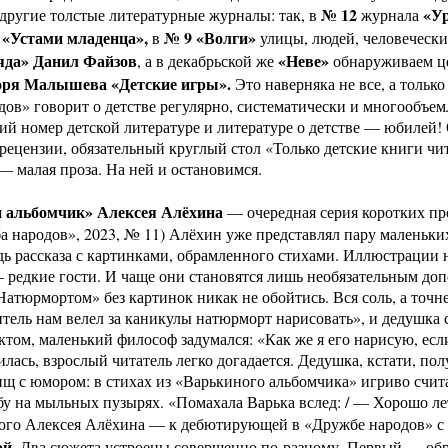
№ 12
«У
другие толстые литературные журналы: так, в
журнала
«Устами младенца»,
№ 9
«Волги»
в
улицы, людей, человечески
яда» Данил Файзов
«Неве»
, а в декабрьской же
обнаруживаем ц
оря Малышева «Детские игры».
Это наверняка не все, а только
ов» говорит о детстве регулярно, систематически и многообъем
ий номер детской литературе и литературе о детстве — юбилей!
, рецензии, обязательный круглый стол «Только детские книги 
 малая проза. На ней и остановимся.
 альбомчик»
Алексея Алёхина
— очередная серия коротких про
а народов», 2023, № 11) Алёхин уже представлял пару маленьки
ь рассказа с картинками, обрамленного стихами. Иллюстрации 
 редкие гости. И чаще они становятся лишь необязательным допо
атюрмортом» без картинок никак не обойтись. Вся соль, а точне
тель нам велел за каникулы натюрморт нарисовать», и дедушка 
ктом, маленький философ задумался: «Как же я его нарисую, если
илась, взрослый читатель легко догадается. Дедушка, кстати, п
щ с юмором: в стихах из «Варькиного альбомчика» игриво счита
бу на мыльных пузырях. «Помахала Варька вслед: / — Хорошо ле
ого Алексея Алёхина — к дебютирующей в «Дружбе народов» с
ой
. Два сюжета устроены совершенно по-разному. Первый — об