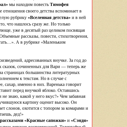
рал»
Тимофея
мы находим повесть
е отношения своего детства вспоминает в
«Вселенная детства»
елую рубрику
и в ней
 то, что нашлось сразу же. Но только
люще, уже в десятый раз целиком посвящая
 Объемные рассказы, повести, стихотворения,
читать…». А в рубрике «Маленьким
изведений, адресованных внучке. За год до
х сказок, сочиненных для Вари — теперь же
на страницах большинства литературных
лнением к текстам. Но в случае с
е, сахар, именно в них. Варенька говорит
ставит перед внучкой яблоко. Оставшись
 не знаю, какой у него вкус?» Чем забавная
олучившуюся картину оценит высоко. Он
ет слонов, охотится с топором за комарами и
таешь, дед!»
рассказами «Красные сапожки»
«Сэнди»
и
рывки детских воспоминаний. Телеграфный