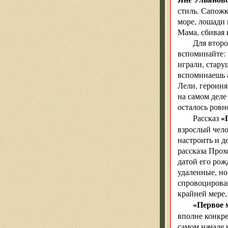
стиль. Сапожк
море, лошади 
Мама, сбивая 
Для второ
вспоминайте: 
играли, стару
вспоминаешь а
Лели, героиня
на самом деле
осталось ровн
«
Рассказ
взрослый чело
настроить и д
рассказа Прох
датой его рож
удаленные, но
спровоцирован
крайней мере,
«Первое 
вполне конкре
самом начале 