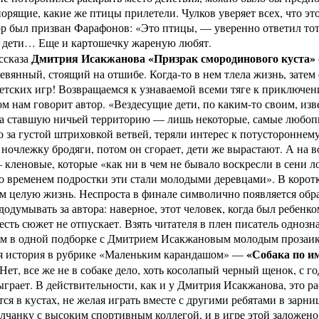
орящие, какие же птицы прилетели. Чулков уверяет всех, что это
р был призван Фарафонов: «Это птицы, — уверенно ответил тот
 дети… Еще и картошечку жареную любят.
Дмитрия Исакжанова «Призрак смородинового куста»
ссказа
вянный, стоящий на отшибе. Когда-то в нем тлела жизнь, затем 
детских игр! Возвращаемся к узнаваемой всеми тяге к приключен
том нам говорит автор. «Вездесущие дети, по каким-то своим, и
на ставшую ничьей территорию — лишь некоторые, самые любопы
о за густой штриховкой ветвей, теряли интерес к потустороннем
ночлежку бродяги, потом он сгорает, дети же вырастают. А на 
 кленовые, которые «как ни в чем не бывало воскресли в сени 
о временем подростки эти стали молодыми деревцами». В коротк
м целую жизнь. Неспроста в финале символично появляется образ
одумывать за автора: наверное, этот человек, когда был ребенком
сть сюжет не отпускает. Взять читателя в плен писатель одноз
м в одной подборке с Дмитрием Исакжановым молодым прозаика
«Собака по и
я история в рубрике «Маленьким карандашом» —
 Нет, все же не в собаке дело, хоть косолапый черный щенок, с 
ыграет. В действительности, как и у Дмитрия Исакжанова, это ра
ся в кустах, не желая играть вместе с другими ребятами в зарни
лчанку с высоким спортивным коллегой, и в игре этой заложено