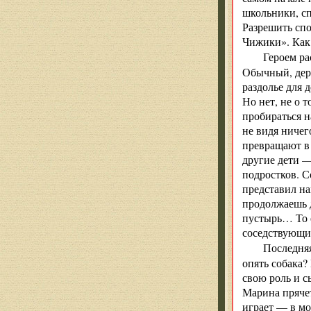
школьники, сп
Разрешить спо
Чижики». Как
Героем ра
Обычный, дере
раздолье для 
Но нет, не о 
пробираться 
не видя ничег
превращают в 
другие дети —
подростков. С
представил на
продолжаешь д
пустырь… То е
соседствующи
Последня
опять собака?
свою роль и с
Марина прячет
играет — в мо