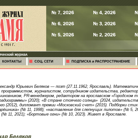
№ 7, 2026
№ 4, 2026
№
№ 6, 2026
№ 3, 2026
№
№ 5, 2026
№ 2, 2026
№
ический журнал
КОНТАКТЫ
СОЦ. СЕТИ
ПОДПИСКА и РАСПРОСТРАНЕНИЕ
лександр Юрьевич Беляков — поэт (27.11.1962, Ярославль). Математ
л программистом, журналистом, сотрудником издательства, редактор
чиновником, PR-менеджером, редактором на ярославском «Городском те
адиограммы» (2020); «В стране стоячего солнца» (2024, издательс
го (2012), дипломант премии «Московский счет» (2015). Подборки сти
рёшника» (№ 11, 1998); «наставление для слепнущих пилотов» (№ 5, 200
 (№ 11, 2021); «Бортовые огни» (№ 10, 2023). Живет в Ярославле.
ндр Беляков