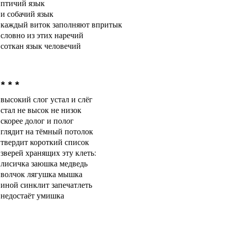
птичий язык
и собачий язык
каждый виток заполняют впритык
словно из этих наречий
соткан язык человечий
* * *
высокий слог устал и слёг
стал не высок не низок
скорее долог и пол
о
г
глядит на тёмный потолок
твердит короткий список
зверей хранящих эту клеть:
лисичка заюшка медведь
волчок лягушка мышка
иной синклит запечатлеть
недостаёт умишка