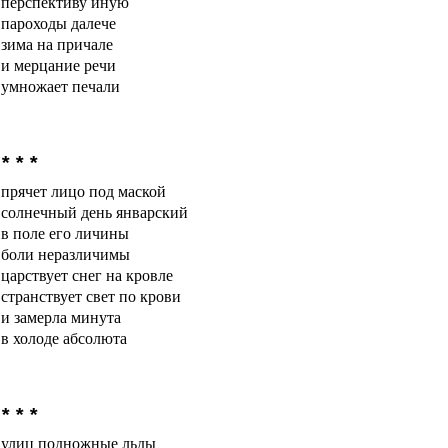
перспективу иную
пароходы далече
зима на причале
и мерцание речи
умножает печали
* * *
прячет лицо под маской
солнечный день январский
в поле его личины
боли неразличимы
царствует снег на кровле
странствует свет по крови
и замерла минута
в холоде абсолюта
* * *
улиц подножные льды