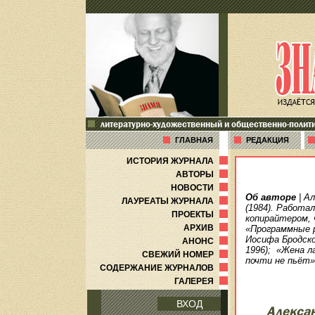
литературно-художественный и общественно-полит
ГЛАВНАЯ
РЕДАКЦИЯ
ИСТОРИЯ ЖУРНАЛА
АВТОРЫ
НОВОСТИ
Об авторе
| А
ЛАУРЕАТЫ ЖУРНАЛА
(1984). Работа
ПРОЕКТЫ
копирайтером, 
АРХИВ
«Программные р
Иосифа Бродско
АНОНС
1996); «Жена ла
СВЕЖИЙ НОМЕР
почти не пьёт»
СОДЕРЖАНИЕ ЖУРНАЛОВ
ГАЛЕРЕЯ
ВХОД
Алекса