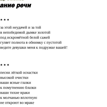
ание речи
* * *
за этой неудачей и за той
в непобедимой дымке золотой
под искромётной белой сажей
гуляет полнота в обнимку с пустотой
ведите девушки меня к подружке вашей!
* * *
песни лёгкой оснастки
высокой очистки
ваши ясные глазки
к помутнению бл
и
зки
ваши тихие враки
к молчанью вплотную
не откроют во мраке