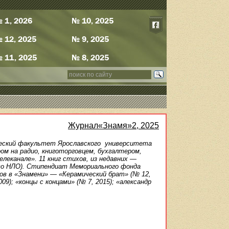
 1, 2026
№ 10, 2025
 12, 2025
№ 9, 2025
 11, 2025
№ 8, 2025
Журнал«Знамя»2, 2025
ический факультет Ярославского университета
ом на радио, книготорговцем, бухгалтером,
леканале». 11 книг стихов, из недавних —
тво НЛО). Стипендиат Мемориального фонда
хов в «Знамени» — «Керамический брат» (№ 12,
9); «концы с концами» (№ 7, 2015); «александр