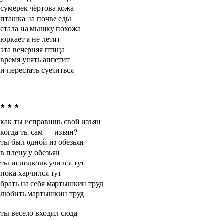
сумерек чёртова кожа
пташка на почве еды
стала на мышку похожа
юркает а не летит
эта вечерняя птица
время унять аппетит
и перестать суетиться
* * *
как ты исправишь свой изъян
когда ты сам — изъян?
ты был одной из обезьян
в плену у обезьян
ты исподволь учился тут
пока харчился тут
брать на себя мартышкин труд
любить мартышкин труд
ты весело входил сюда