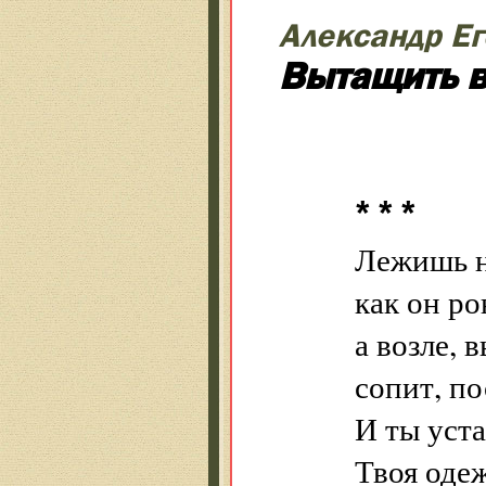
Александр Е
Вытащить в
* * *
Лежишь н
как он р
а возле, 
сопит, по
И ты уста
Твоя оде