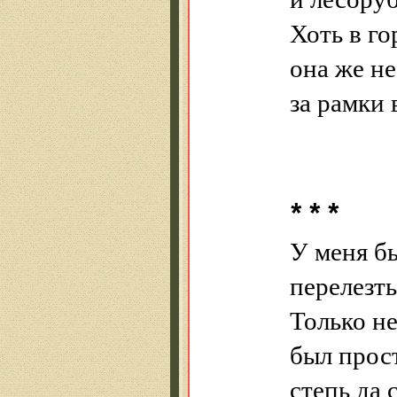
Хоть в го
она же не
за рамки
* * *
У меня б
перелезть
Только не
был прос
степь да 