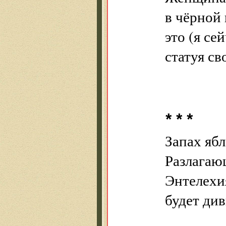
в чёрной 
это (я се
статуя св
* * *
Запах яб
Разлагаю
Энтелехи
будет див