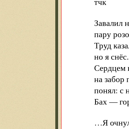
тчк
Завалил н
пару розо
Труд каз
но я снёс.
Сердцем 
на забор 
понял: с 
Бах — го
…Я очнул