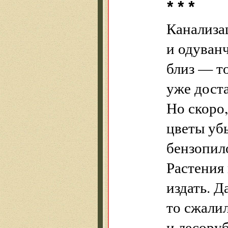
* * *
Канализа
и одуван
близ — то
уже доста
Но скоро,
цветы уб
бензопил
Растения 
издать. Д
то сжали
и лесоруб