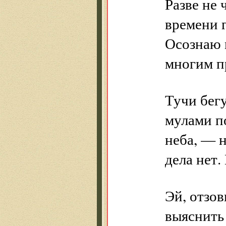
Разве не
времени 
Осознаю 
многим п
Тучи бег
мулами п
неба, — 
дела нет.
Эй, отзо
выяснить