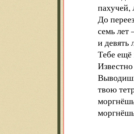
пахучей, 
До переез
семь лет 
и девять 
Тебе ещё 
Известно 
Выводишь
твою тет
моргнёшь,
моргнёшь