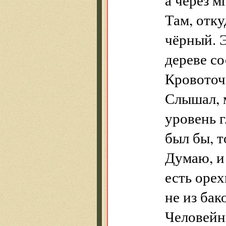
Там, отку
чёрный. 
дереве со
Кровоточ
Слышал, м
уровень 
был бы, т
Думаю, и
есть орех
не из бак
Человейн