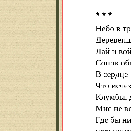
* * *
Небо в тр
Деревенщ
Лай и вой
Сопок об
В сердце
Что исчез
Клумбы, 
Мне не ве
Где бы ни
нерушима