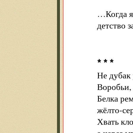
…Когда я 
детство з
* * *
Не дубак 
Воробьи,
Белка ре
жёлто-се
Хвать кло
а через 