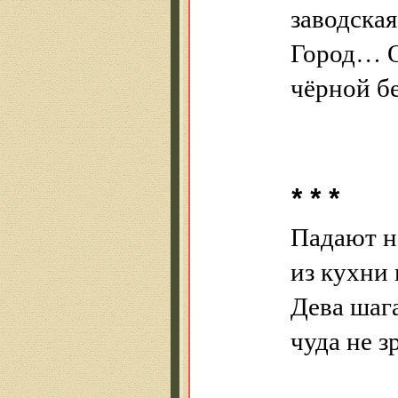
заводская
Город… О
чёрной бе
* * *
Падают н
из кухни 
Дева шага
чуда не з