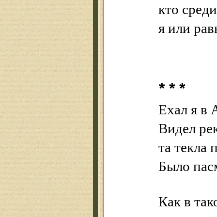
кто сред
я или ра
* * *
Ехал я в 
Видел ре
та текла 
Было пас
Как в так