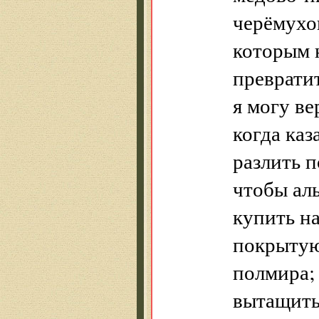
черёмухо
которым 
превратит
я могу ве
когда каз
разлить п
чтобы ал
купить н
покрытую
полмира;
вытащить