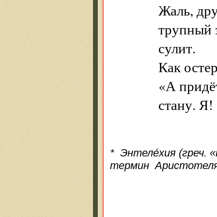
Жаль, дру
трупный 
сулит.
Как осте
«А придё
стану. Я!
* Энтелéхия (греч. 
термин Аристотеля