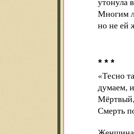
утонула 
Многим л
но не ей 
* * *
«Тесно т
думаем, и
Мёртвый,
Смерть п
Женщина 