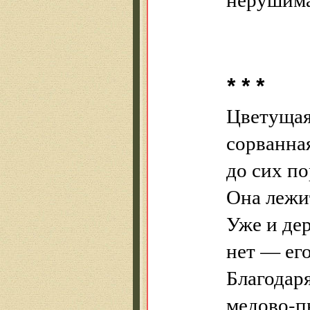
* * *
Цветущая
сорванная
до сих по
Она лежи
Уже и дер
нет — его
Благодаря
медово-п