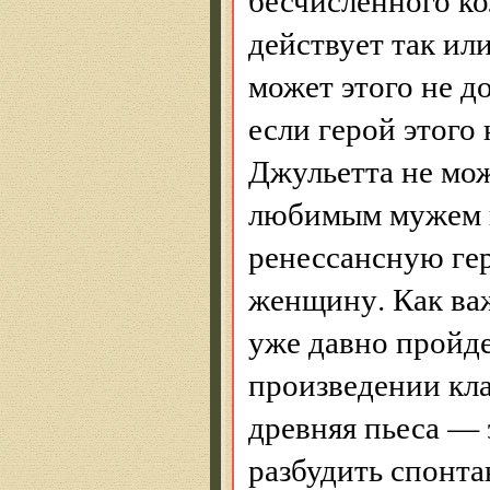
действует так или
может этого не до
если герой этого
Джульетта не мож
любимым мужем в
ренессансную ге
женщину. Как важ
уже давно пройд
произведении кл
древняя пьеса — 
разбудить спонт