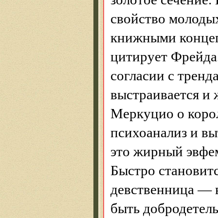
свойство молодых
книжными концеп
цитирует Фрейда
согласии с тренд
выстраивается и 
Меркуцио о коро
психоанализ и вы
это жирный эвфем
Быстро становитс
девственница — 
быть добродетель