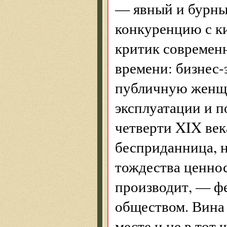
— явный и бурный
конкуренцию с ки
критик современн
времени: бизнес-
публичную женщи
эксплуатации и 
четверти XIX век
бесприданница, н
тождества ценнос
производит, — ф
обществом. Вина 
месте и не в тот 