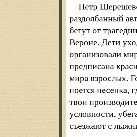
Петр Шерешевс
раздолбанный авт
бегут от трагедии
Вероне. Дети ухо
организовали мир
предписана краси
мира взрослых. Г
поется песенка, г
твои производит
условности, убег
съезжают с лыжни