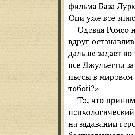
фильма База Лурм
Они уже все знаю
Одевая Ромео 
вдруг останавлив
дальше задает во
все Джульетты за
пьесы в мировом р
тобой?»
То, что приним
психологический 
на задавании гер
бесчисленного ко