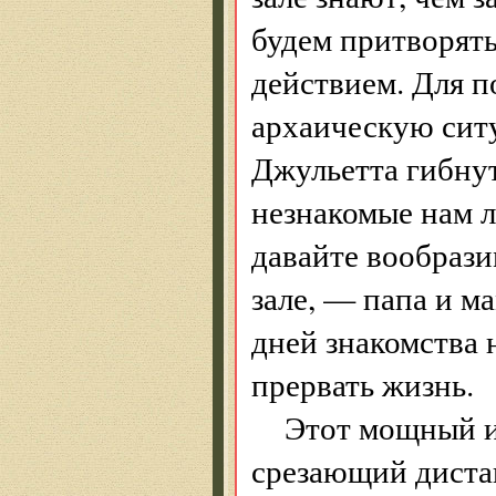
будем притворять
действием. Для 
архаическую ситу
Джульетта гибнут
незнакомые нам л
давайте вообрази
зале, — папа и м
дней знакомства 
прервать жизнь.
Этот мощный 
срезающий дистан