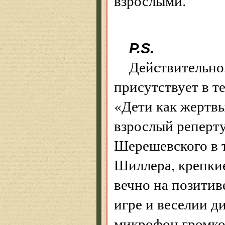
взрослыми.
P.S.
Действительно,
присутствует в т
«Дети как жертвы
взрослый реперту
Шерешевского в 
Шиллера, крепкие
вечно на позити
игре и веселии 
микрофон громко 