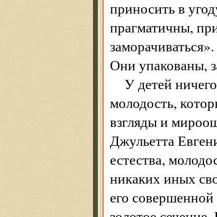
приносить в угод
прагматичны, при
заморачиваться». 
Они упакованы, з
У детей ничего
молодость, кото
взгляды и мироо
Джульетта Евген
естества, молодо
никаких иных сво
его совершенной
золотое сечение.