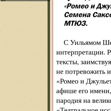
«Ромео и Джу
Семена Сакс
МТЮЗ.
С Уильямом Ше
интерпретации. 
тексты, заимству
не потревожить 
«Ромео и Джулье
афише его имени,
пародия на велик
«Театральное ис