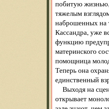
побитую жизнью,
тяжелым взглядом
наброшенных на т
Кассандра, уже вс
функцию предупр
материнского со
помощница молоде
Теперь она охран
единственный вз
Выходя на сцен
открывает монолог
зале знают, чем 