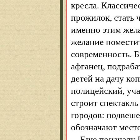
кресла. Классиче
прожилок, стать 
именно этим жел
желание помести
современность. 
афганец, подраба
детей на дачу ко
полицейский, уч
строит спектакль
городов: подвеше
обозначают мест
Еще поначалу 