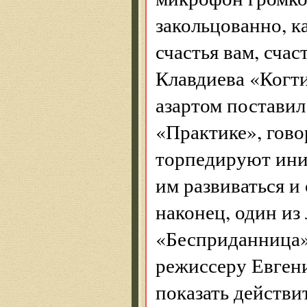
закольцованно, к
счастья вам, сча
Клавдиева «Когти
азартом поставил
«Практике», гово
торпедируют ини
им развиваться и
наконец, один из
«Бесприданница» 
режиссеру Евгени
показать действи