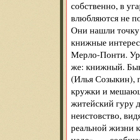
собственно, в уг
влюбляются не по
Они нашли точку
книжные интере
Мерло-Понти. Ур
же: книжный. Бы
(Илья Созыкин), 
кружки и мешающ
житейский гуру д
неистовство, вид
реальной жизни 
надо», — сообщае