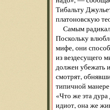
Тибальту Джульет
платоновскую те
Самым радикал
Поскольку влюбле
мифе, они способ
из вездесущего м
должен убежать и
смотрят, обнявши
типичной манере 
«Что же эта дура
идиот, она же ж