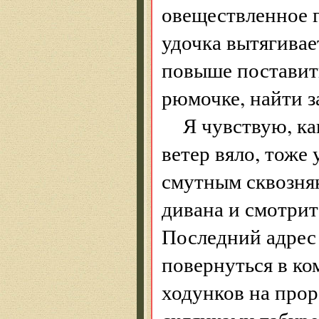
овеществленное 
удочка вытягивае
повыше поставить
рюмочке, найти з
Я чувствую, ка
ветер вяло, тоже
смутным сквозняк
дивана и смотрит
Последний адрес н
повернуться в ко
ходунков на про