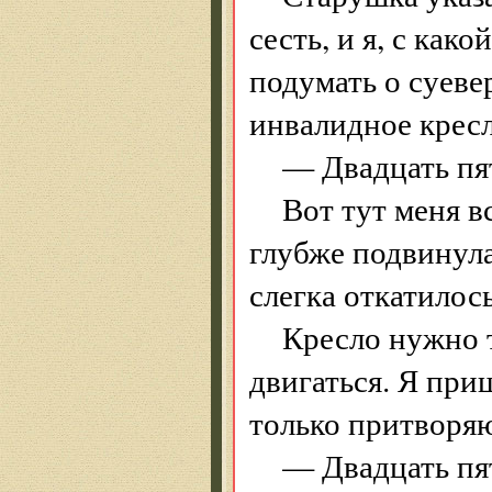
сесть, и я, с как
подумать о суев
инвалидное кресл
— Двадцать пя
Вот тут меня в
глубже подвинула
слегка откатилось
Кресло нужно т
двигаться. Я при
только притворяю
— Двадцать пя