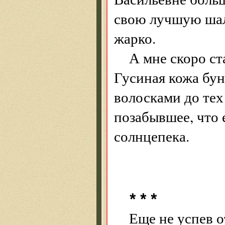
свою лучшую шал
жарко.
А мне скоро ст
Гусиная кожа бу
волосками до тех 
позабывшее, что 
солнцепека.
* * *
Еще не успев о