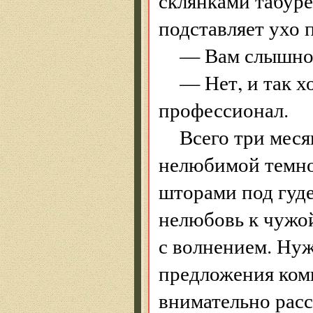
склянками табуре
подставляет ухо 
— Вам слышно?
— Нет, и так х
профессионал.
Всего три меся
нелюбимой темно
шторами под гуде
нелюбовь к чужой
с волнением. Нуж
предложения ком
внимательно рас