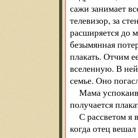
сажи занимает в
телевизор, за сте
расширяется до м
безымянная поте
плакать. Отчим е
вселенную. В ней
семье. Оно погас
Мама успокаива
получается плака
С рассветом я 
когда отец вешал