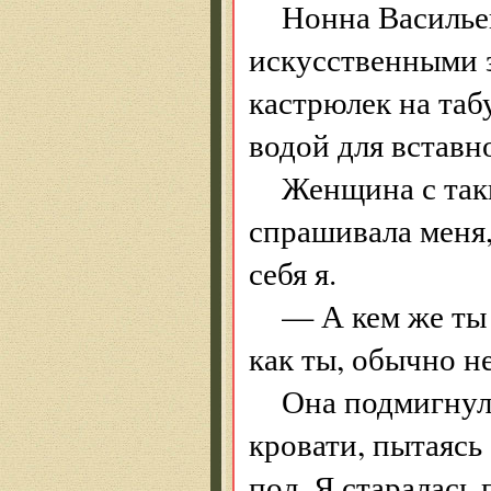
Нонна Василье
искусственными 
кастрюлек на таб
водой для вставн
Женщина с так
спрашивала меня,
себя я.
— А кем же ты 
как ты, обычно н
Она подмигнул
кровати, пытаясь
пол. Я старалась