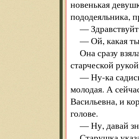
новенькая девуш
пододеяльника, 
— Здравствуйт
— Ой, какая ты
Она сразу взял
старческой рукой
— Ну-ка садис
молодая. А сейча
Васильевна, и ко
голове.
— Ну, давай зн
Старушка указа