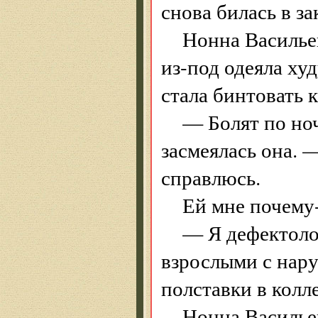
снова билась в за
Нонна Васильев
из-под одеяла ху
стала бинтовать к
— Болят по но
засмеялась она. 
справлюсь.
Ей мне почему-
— Я дефектолог
взрослыми с нар
полставки в колл
Нонна Васильев