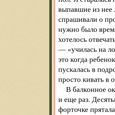
выпавшие из нее 
спрашивали о про
нужно было время
хотелось отвечат
— «училась на ло
это когда ребено
пускалась в подр
просто кивать в о
В балконное ок
и еще раз. Десят
форточке пряталас