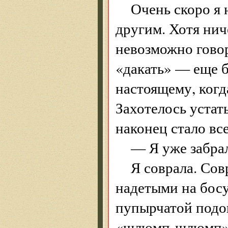
Очень скоро я 
другим. Хотя нич
невозможно говори
«дакать» — еще б
настоящему, когда
Захотелось устат
наконец стало все
— Я уже забра
Я соврала. Сов
надетыми на босу
пупырчатой подо
«шлюмп-шлюмп», 