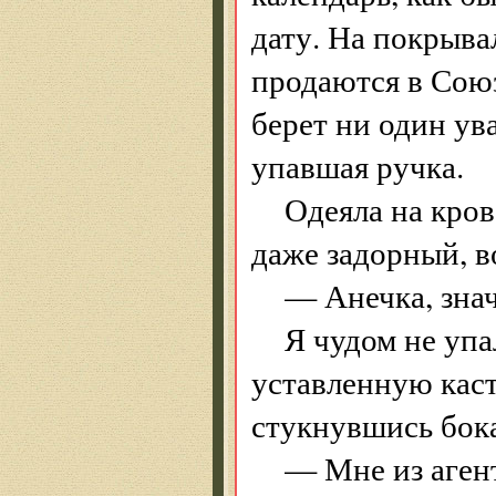
дату. На покрыва
продаются в Союз
берет ни один у
упавшая ручка.
Одеяла на кров
даже задорный, в
— Анечка, зна
Я чудом не упа
уставленную каст
стукнувшись бок
— Мне из агент