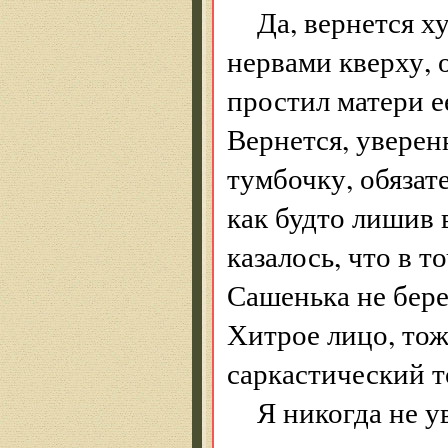
Да, вернется х
нервами кверху, 
простил матери е
Вернется, увере
тумбочку, обязат
как будто лишив 
казалось, что в т
Сашенька не берег
Хитрое лицо, тож
саркастический т
Я никогда не у