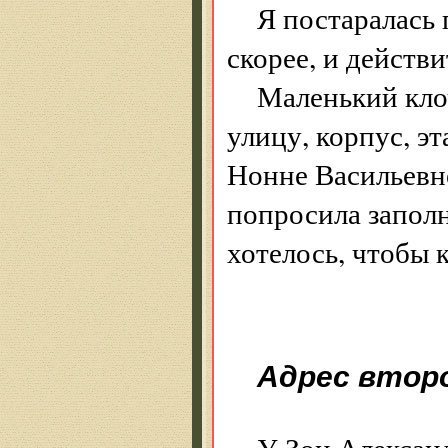
Я постаралась 
скорее, и действ
Маленький клоч
улицу, корпус, э
Нонне Васильевне
попросила запол
хотелось, чтобы 
Адрес втор
У Зои Алексан