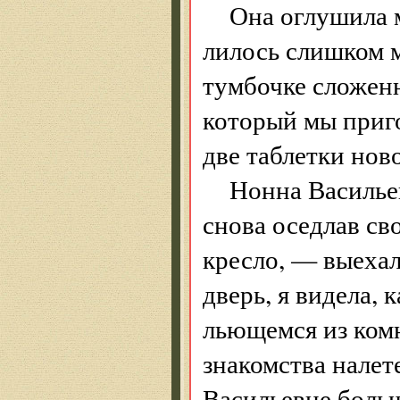
Она оглушила м
лилось слишком м
тумбочке сложенн
который мы приго
две таблетки нов
Нонна Васильев
снова оседлав св
кресло, — выехал
дверь, я видела, 
льющемся из ком
знакомства налет
Васильевне больш