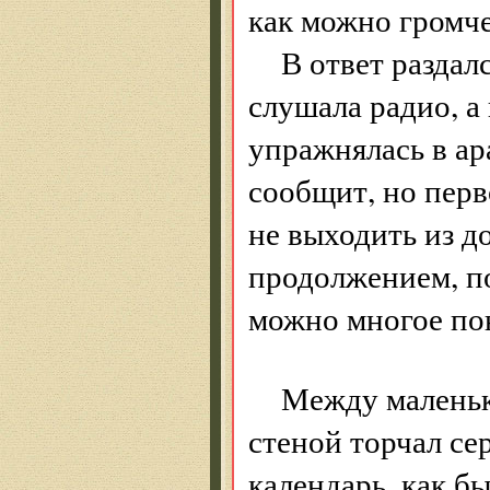
как можно громче
В ответ раздал
слушала радио, а 
упражнялась в ар
сообщит, но перв
не выходить из д
продолжением, по
можно многое пон
Между маленьк
стеной торчал се
календарь, как б