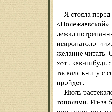
Я стояла пере
«Полежаевской». 
лежал потрепанн
невропатологии».
желание читать. 
хоть как-нибудь 
таскала книгу с с
пройдет.
Июль растекал
тополями. Из-за 
они упирались в 