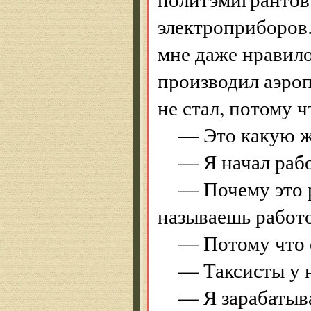
электроприборов.
мне даже нравило
производил аэроп
не стал, потому
— Это какую 
— Я начал рабо
— Почему это 
называешь работ
— Потому что 
— Таксисты у н
— Я зарабатыва