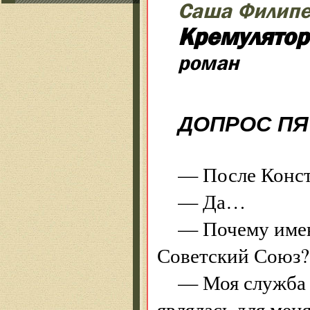
Саша Филипе
Кремулятор
роман
ДОПРОС ПЯ
— После Конст
— Да…
— Почему имен
Советский Союз?
— Моя служба 
являлась для ме