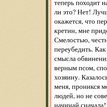
теперь походит н
ли это? Нет! Луч
окажется, что п
кретин, мне прид
Смелостью, чест
переубедить. Как
смысла обвинения
верным псом, сп
хозяину. Казалос
меня, проникся м
людей, но не сов
начинай сначала!