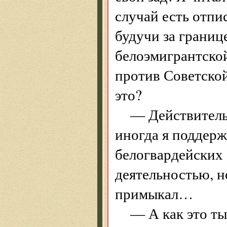
случай есть отпи
будучи за границ
белоэмигрант­ско
против Советской
это?
— Действительн
иногда я поддерж
белогвардейских 
деятельностью, н
примыкал…
— А как это ты