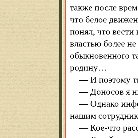
также после врем
что белое движен
понял, что вести
властью более не
обыкновенного та
родину…
— И поэтому т
— Доносов я ни
— Однако инфо
нашим сотрудник
— Кое-что рас