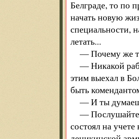
Белграде, то по 
начать новую жиз
специальности, н
летать...
— Почему же т
— Никакой рабо
этим выехал в Бо
быть коменданто
— И ты думаешь
— Послушайте!
состоял на учете
деникинской армии