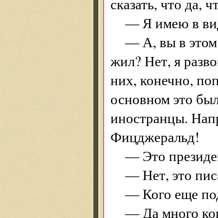
сказать, что да, 
— Я имею в вид
— А, вы в этом
жил? Нет, я разв
них, конечно, по
основном это бы
ино­странцы. На
Фицджеральд!
— Это президе
— Нет, это пис
— Кого еще по
— Да много ког