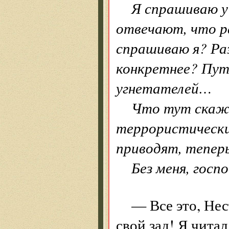
Я спрашиваю у
отвечают, что р
спрашиваю я? Ра
конкретнее? Пут
угнетателей…
Что тут скаже
террористически
приводят, теперь
Без меня, госпо
— Все это, Нес
свой зад! Я чита