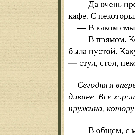
— Да очень про
кафе. С некотор
— В каком смы
— В прямом. К
была пустой. Ка
— стул, стол, не
Сегодня я впер
диване. Все хоро
пружина, котору
— В общем, с м