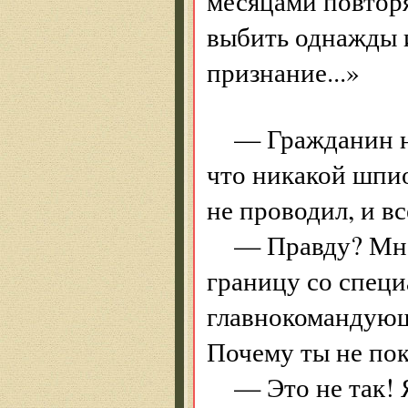
месяцами повторя
выбить однажды и
признание...»
— Гражданин н
что никакой шпи
не проводил, и в
— Правду? Мне 
границу со спец
главнокомандующ
Почему ты не пок
— Это не так! 