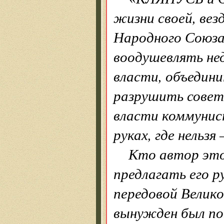
жизни своей, вез
Народного Союз
воодушевлять не
власти, объедин
разрушить совет
власти коммунист
руках, где нельз
Кто автор это
предлагать его р
передовой Велик
вынужден был по