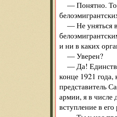
— Понятно. Тог
белоэмигрантских
— Не уняться в
белоэмигрантски
и ни в каких орг
— Уверен?
— Да! Единств
конце 1921 года,
представитель Са
армии, я в числе
вступление в его 
— Ты у нас пр