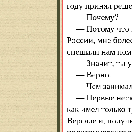
году принял реш
— Почему?
— Потому что п
России, мне более
спешили нам по
— Значит, ты 
— Верно.
— Чем занимал
— Первые неск
как имел только 
Версале и, получ
политэмигрантов,