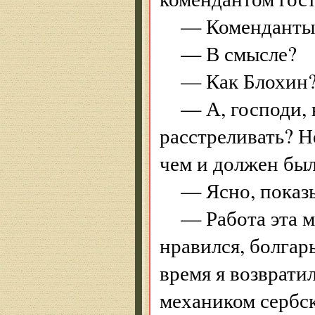
— Коменданты 
— В смысле?
— Как Блохин
— А, господи, 
расстреливать? Не
чем и должен был
— Ясно, показ
— Работа эта м
нравился, болгары
время я возврат
механиком сербск