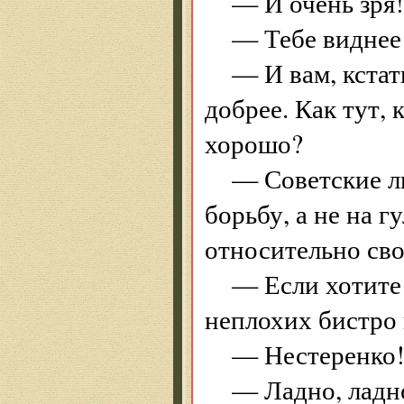
— И очень зря!
— Тебе виднее!
— И вам, кстат
добрее. Как тут, 
хорошо?
— Советские лю
борьбу, а не на 
относительно св
— Если хотите
неплохих бистро
— Нестеренко
— Ладно, ладн