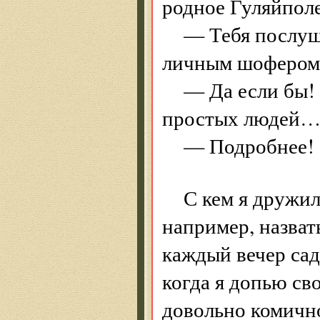
родное Гуляйполе
— Тебя послуша
личным шофером 
— Да если бы!
простых людей
— Подробнее! 
С кем я дружи
например, назват
каждый вечер сад
когда я допью сво
довольно комичн