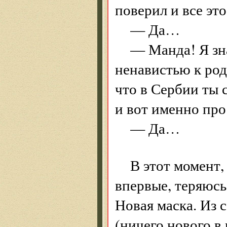
поверил и все это
— Да…
— Манда! Я зна
ненавистью к род
что в Сербии ты 
и вот именно про
— Да…
В этот момент,
впервые, теряюсь
Новая маска. Из 
(ничего нового в 