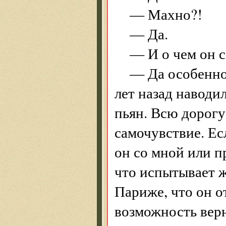
— Махно?!
— Да.
— И о чем он с
— Да особенно 
лет назад наводи
пьян. Всю дорогу
самочувствие. Ес
он со мной или п
что испытывает ж
Париже, что он от
возможность верн