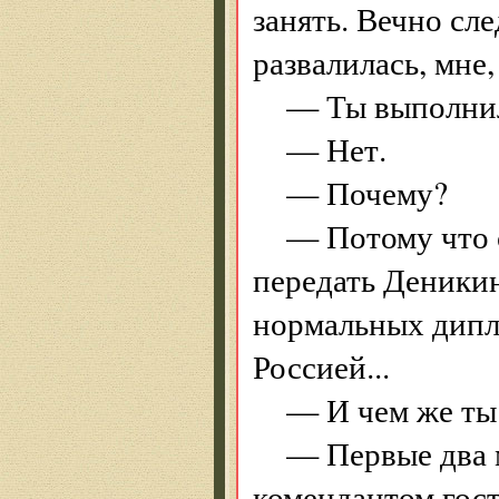
занять. Вечно сле
развалилась, мне,
— Ты выполнил
— Нет.
— Почему?
— Потому что с
передать Деники
нормальных дипл
Россией...
— И чем же ты 
— Первые два м
комендантом гост