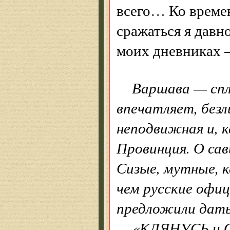
всего… Ко времен
сражаться я давно
моих дневниках 
Варшава — спл
впечатляет, безл
неподвижная и, к
Провинция. О сав
Сизые, мутные, 
чем русские офиц
предложили дать
«КЛЯНУСЬ и О