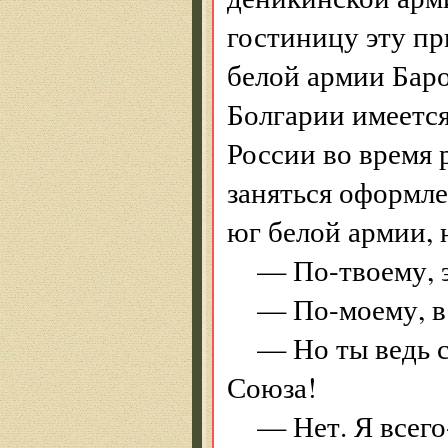
гостиницу эту п
белой армии Баро
Болгарии имеетс
России во время
заняться оформле
юг белой армии, н
— По-твоему, э
— По-моему, в 
— Но ты ведь с
Союза!
— Нет. Я всего