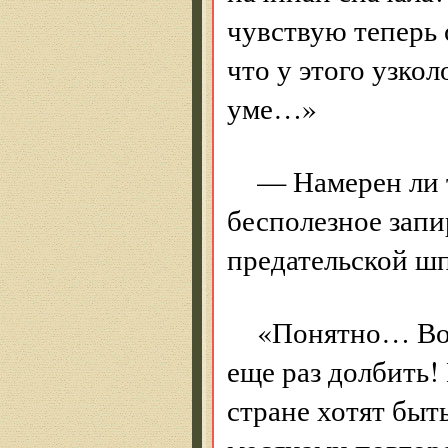
чувствую теперь 
что у этого узко
уме…»
— Намерен ли т
бесполезное запи
предательской ш
«Понятно… Вот
еще раз долбить! 
стране хотят быт