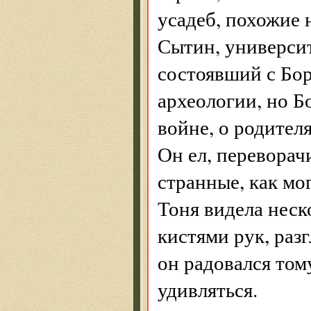
усадеб, похожие н
Сытин, университ
состоявший с Бо
археологии, но Б
войне, о родител
Он ел, переворачи
странные, как мо
Тоня видела неск
кистями рук, разг
он радовался тому
удивляться.