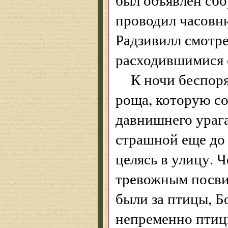
проводил часовню
Радзивилл смотре
расходившимися 
К ночи беспор
роща, которую с
давнишнего урага
страшной еще до 
целясь в улицу. 
тревожным посви
были за птицы, Бо
непременно птицы