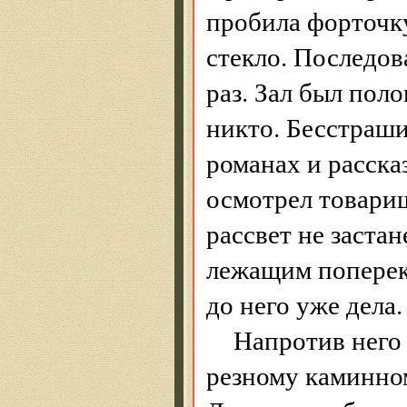
пробила форточку
стекло. Последов
раз. Зал был пол
никто. Бесстрашие
романах и расска
осмотрел товарищ
рассвет не заста
лежащим поперек
до него уже дела.
Напротив него
резному каминном