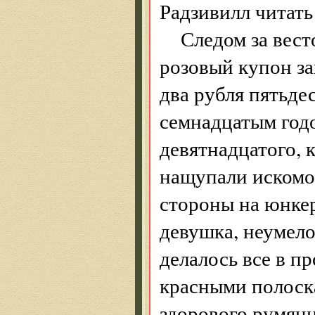
Радзивилл читать 
Следом за вест
розовый купон з
два рубля пятьде
семнадцатым годо
девятнадцатого, 
нащупали искомо
стороны на юнке
девушка, неумело
делалось все в п
красными полоска
здорового румянц