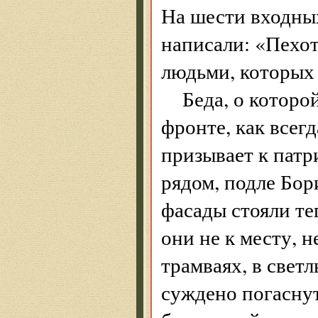
На шести входны
написали: «Пехота
людьми, которых
Беда, о которо
фронте, как всегд
призывает к патр
рядом, подле Бор
фасады стояли те
они не к месту, 
трамваях, в свет
суждено погаснуть