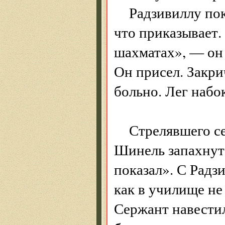
Радзивиллу пок
что приказывает.
шахматах», — он 
Он присел. Закри
больно. Лег набок
Стрелявшего се
Шинель запахнут
показал». С Радз
как в училище не
Сержант навестил