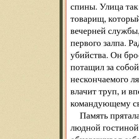
спины. Улица так
товарищ, которы
вечерней службы,
первого залпа. Р
убийства. Он бро
потащил за собой
нескончаемого ля
влачит труп, и в
командующему св
Память прятала
людной гостиной