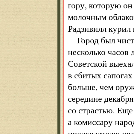
гору, которую он
молочным облаком
Радзивилл курил и
Город был чист
несколько часов 
Советской выехал
в сбитых сапога
больше, чем оруж
середине декабря
со страстью. Еще
а комиссару наро
председателю уе