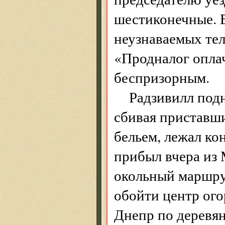
шестиконечные. В
неузнаваемых тел
«Продналог оплач
беспризорным.
Радзивилл подн
сбивая приставш
бельем, лежал ко
прибыл вчера из
окольный маршрут
обойти центр ого
Днепр по деревян