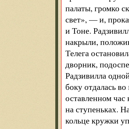
палаты, громко с
свет», — и, прок
и Тоне. Радзивил
накрыли, положив
Телега остановил
дворник, подоспе
Радзивилла одной
боку отдалась во 
оставленном час 
на ступеньках. Н
кольце кружки уп