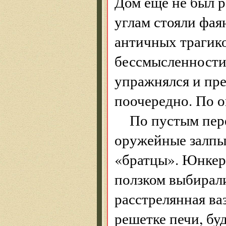
Дом еще не был р
углам стояли фая
античных трагико
бессмысленности
упражнялся и пре
поочередно. По о
По пустым пер
оружейные залпы.
«братцы». Юнкер
ползком выбирали
расстрелянная ва
решетке печи, бу