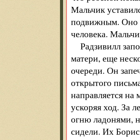
Мальчик уставилс
подвижным. Оно 
человека. Мальчи
Радзивилл запо
матери, еще неск
очереди. Он запе
открытого письма
направляется на 
ускоряя ход. За л
огню ладонями, н
сидели. Их Борис