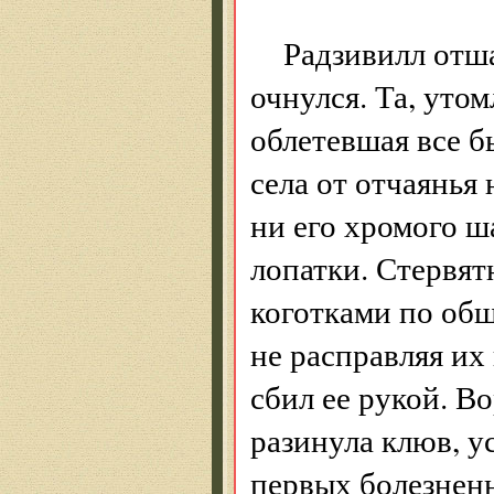
Радзивилл отш
очнулся. Та, уто
облетевшая все б
села от отчаянья
ни его хромого ш
лопатки. Стервят
коготками по об
не расправляя их
сбил ее рукой. В
разинула клюв, у
первых болезненн