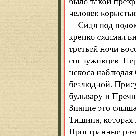
было такой прекр
человек корысть
Сидя под подо
крепко сжимал ви
третьей ночи вос
сослуживцев. Пер
искоса наблюдая 
безлюдной. Прису
бульвару и Пречи
Знание это слыша
Тишина, которая 
Пространные раз