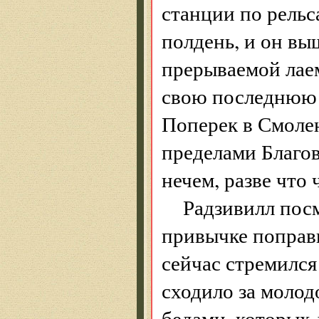
станции по рельс
полдень, и он выш
прерываемой лаем
свою последнюю 
Поперек в Смолен­
пределами Благо
нечем, разве что
Радзивилл пос
привычке поправи
сейчас стремился
сходило за молод
бедами, которых 