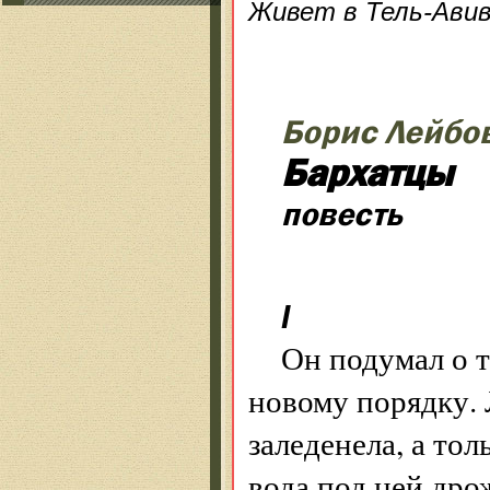
Живет в Тель-Авив
Борис Лейбо
Бархатцы
повесть
I
Он подумал о т
новому порядку. 
заледенела, а то
вода под ней дро