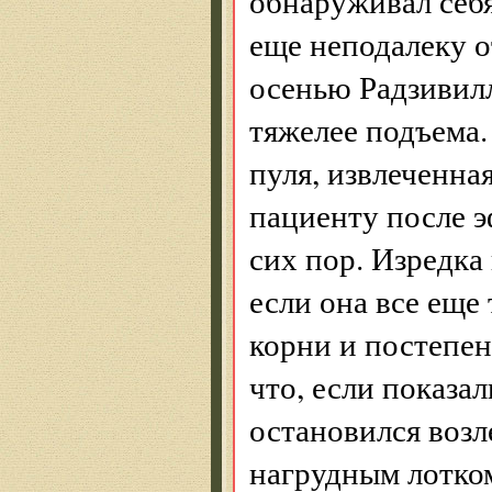
обнаруживал себя
еще неподалеку 
осенью Радзивил
тяжелее подъема.
пуля, извлеченна
пациенту после э
сих пор. Изредка
если она все еще 
корни и постепен
что, если показ
остановился возл
нагрудным лотком