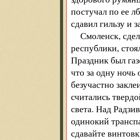
постучал по ее л
сдавил гильзу и з
Смоленск, сдел
республики, сто
Праздник был газ
что за одну ночь
безучастно закле
считались твердо
света. Над Радзи
одинокий транспа
сдавайте винтов