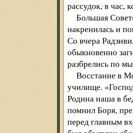
рассудок, в час,
Большая Совет
накренилась и по
Со вчера Радзиви
обыкновенно загн
разбрелись по мы
Восстание в М
училище. «Госпо
Родина наша в бе
помнил Боря, пр
перед главным в
был объявлен сбо