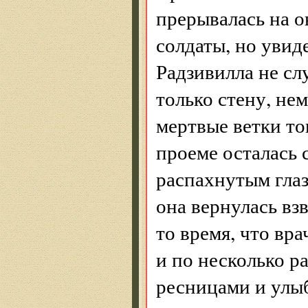
прерывалась на о
солдаты, но увид
Радзивилла не сл
только стену, не
мертвые ветки то
проеме осталась 
распахнутым глаз
она вернулась вз
то время, что вр
и по несколько р
ресницами и улыб