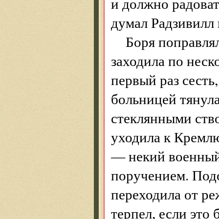
и должно радоват
думал Радзивилл 
Боря поправлял
заходила по неск
первый раз сесть,
больницей тянула
стеклянными ство
уходила к Кремлю
— некий военный
поручением. Подо
переходила от ре
терпел, если это