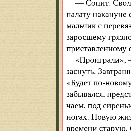
— Сопит. Свол
палату накануне
мальчик с перевя
заросшему грязн
приставленному е
«Проиграли», 
заснуть. Завтраш
«Будет по-новому
забывался, предст
чаем, под сирень
ногах. Новую жиз
времени старую. 