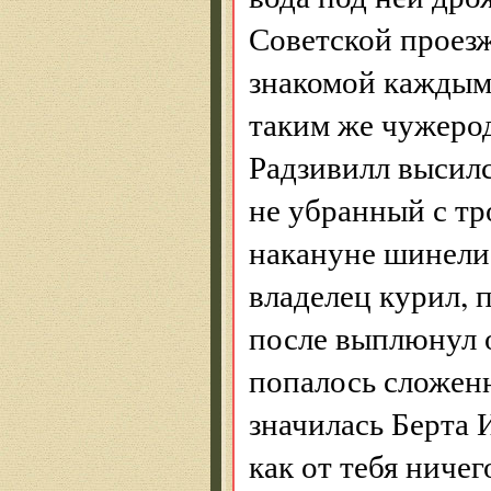
Советской проезж
знакомой каждым
таким же чужеро
Радзивилл высилс
не убранный с тр
накануне шинели
владелец курил, п
после выплюнул о
попалось сложен
значилась Берта 
как от тебя ниче