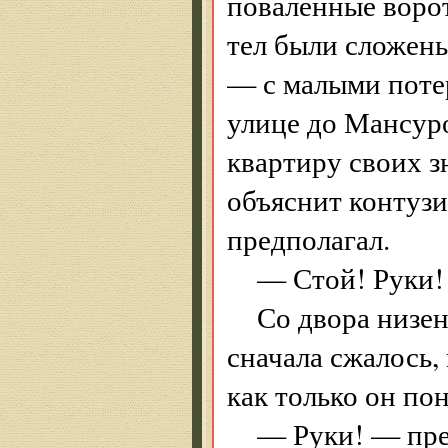
поваленные ворот
тел были сложены
— с малыми поте
улице до Мансуро
квартиру своих з
объяснит контузие
предполагал.
— Стой! Руки!
Со двора низен
сначала сжалось,
как только он пон
— Руки! — пре