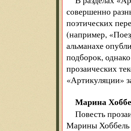
совершенно разн
поэтических пере
(например, «Поез
альманахе опубл
подборок, однако
прозаических те
«Артикуляции» за
Марина Хоббел
Повесть прозаи
Марины Хоббель 