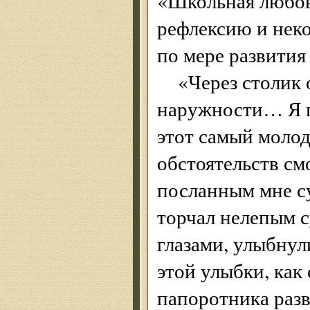
«Школьная любов
рефлексию и неко
по мере развития 
«Через столик 
наружности… Я п
этот самый молод
обстоятельств см
посланным мне су
торчал нелепым с
глазами, улыбнул
этой улыбки, как
папоротника разв