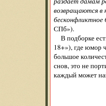
раздает дамам ро
возвращаются в 
бесконфликтное 
СПб»).
В подборке ест
18+»), где юмор 
большое количес
снов, это не пор
каждый может най