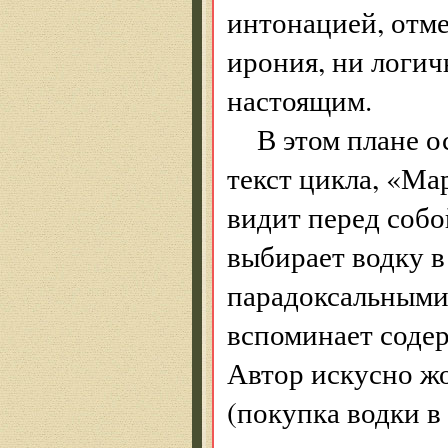
интонацией, отме
ирония, ни логи
настоящим.
В этом плане 
текст цикла, «Ма
видит перед соб
выбирает водку в
парадоксальными
вспоминает соде
Автор искусно ж
(покупка водки в