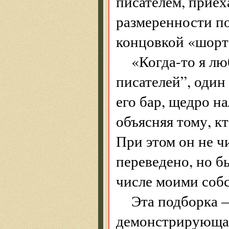
писателем, приех
размеренности п
концовкой «шорт
«Когда-то я л
писателей”, один
его бар, щедро на
объясняя тому, к
При этом он не ч
переведено, но бы
числе моими соб
Эта подборка —
демонстрирующая