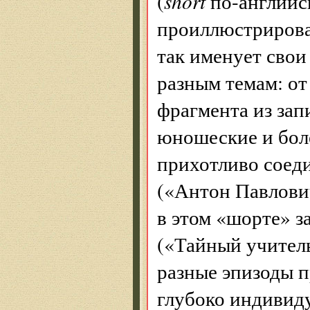
(
short
по-английс
проиллюстрирова
так именует сво
разным темам: о
фрагмента из зап
юношеские и боле
прихотливо соед
(«Антон Павлови
в этом «шорте» з
(«Тайный учител
разные эпизоды п
глубоко индивиду