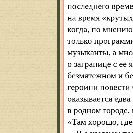
последнего врем
на время «крутых
когда, по мнению
только программ
музыканты, а мно
о загранице с ее
безмятежном и б
героини повести 
оказывается едва
в родном городе,
«Там хорошо, где
В основном по