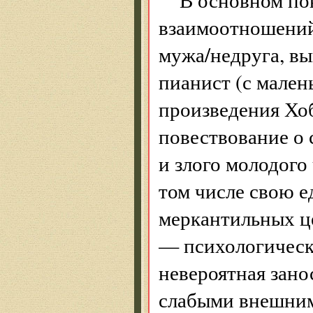
взаимоотношений
мужа/недруга, в
пианист (с мален
произведения Хо
повествование о 
и злого молодого
том числе свою е
меркантильных ц
— психологически
невероятная зано
слабыми внешним