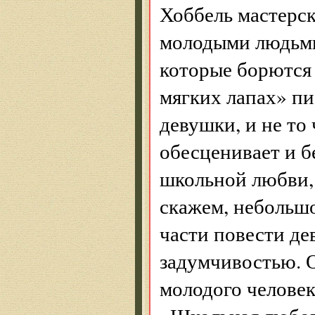
Хоббель мастерс
молодыми людьм
которые борются 
мягких лапах» пи
девушки, и не то
обесценивает и б
школьной любви, 
скажем, небольшо
части повести де
задумчивостью. О
молодого челове