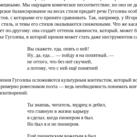
мешными. Мы ощущаем комическое несоответствие, но оно не де
рское балансирование на весах стиля придаёт речи Гуголева ос
тов, с которыми его принято сравнивать. Так, например, у Игор
и стиль, и темы его стихов оказываются сниженными. Что же кас
ет по-другому: она создаёт оттенок наивности, который, может б
е Гуголева, в которой ирония может стать даже инструментом с
Вы скажете, еда, опять о ней!
Ну, да, еда… — пойду я на попятный, —
не оттого, что без неё скучней,
а потому, что с ней ещё понятней
ения Гуголева осложняются культурным контекстом, который во
римерно ровесником поэта — ведь необходимость понимать конт
тихотворений.
Ты знаешь, читатель, мудрец и дебил,
что главную в жизни карьеру
я сделал, когда пионером я был.
Но был я и не пионером.
Ещё пионерским вожатым я был