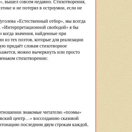
», вышел совсем недавно. Стихотворения,
этике и не потерял в остроумии, если не
голева «Естественный отбор», мы всегда
м. «Интерпретационной свободой» я бы
и когда значения, найденные при
 из тех поэтов, которые для реализации
рую придаёт словам стихотворное
 кажется, можно вычеркнуть или просто
леньком стихотворении:
м отношении знакомые читателю «поэмы»
ровский центр…» воссозданию сказовой
интонацию последним двум строкам каждой,