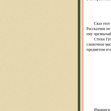
Сказ этот
Рассказчик не 
ему чрезвычай
Стихи Гуг
сливочное мас
предметом его
Ирония в 