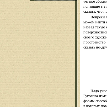
четыре сборни
попавшие в эт
сказать, что п
Вопреки 
можем найти о
назвал такую 
поверхностном
своего художе
пространство.
сказать по-др
Надо учес
Гуголева изме
формы способ
в которых пов