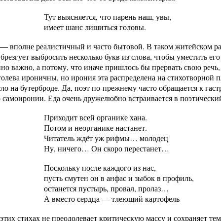
Тут выясняется, что парень наш, увы,
имеет шанс лишиться головы.
 — вполне реалистичный и часто бытовой. В таком житейском рас
брезгует выбросить несколько букв из слова, чтобы уместить его 
но важно, а потому, что иначе пришлось бы прервать свою речь,
олева ироничны, но ирония эта распределена на стихотворной п
ло на бутерброде. Да, поэт по-прежнему часто обращается к гаст
 самоиронии. Еда очень дружелюбно встраивается в поэтический
Приходит всей органике хана.
Потом и неорганике настанет.
Читатель ждёт уж рифмы… молодец
Ну, ничего… Он скоро перестанет…
Поскольку после каждого из нас,
пусть смутен он в анфас и зыбок в профиль,
останется пустырь, провал, пролаз…
А вместо сердца — тлеющий картофель
этих стихах не преодолевает критическую массу и сохраняет те