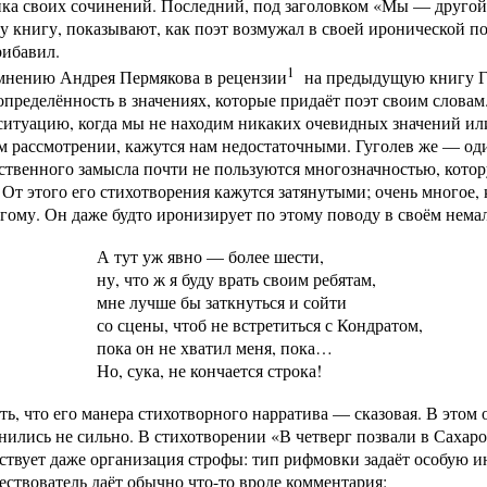
ка своих сочинений. Последний, под заголовком «Мы — другой
у книгу, показывают, как поэт возмужал в своей иронической по
рибавил.
1
мнению Андрея Пермякова в рецензии
на предыдущую книгу Гу
пределённость в значениях, которые придаёт поэт своим слова
ситуацию, когда мы не находим никаких очевидных значений ил
 рассмотрении, кажутся нам недостаточными. Гуголев же — один
ственного замысла почти не пользуются многозначностью, кото
 От этого его стихотворения кажутся затянутыми; очень многое,
угому. Он даже будто иронизирует по этому поводу в своём нема
А тут уж явно — более шести,
ну, что ж я буду врать своим ребятам,
мне лучше бы заткнуться и сойти
со сцены, чтоб не встретиться с Кондратом,
пока он не хватил меня, пока…
Но, сука, не кончается строка!
ть, что его манера стихотворного нарратива — сказовая. В это
нились не сильно. В стихотворении «В четверг позвали в Саха
ствует даже организация строфы: тип рифмовки задаёт особую 
ествователь даёт обычно что-то вроде комментария: