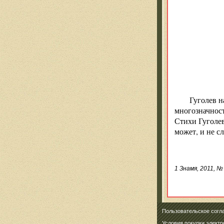
Гуголев н
многозначност
Стихи Гуголев
может, и не с
1 Знамя, 2011, № 
Пользовательское согл
Условия покупки элект