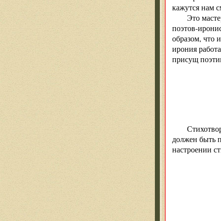
кажутся нам с
Это масте
поэтов-иронис
образом, что 
ирония работа
присущ поэтик
Стихотвор
должен быть п
настроении с