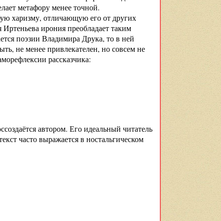
лает метафору менее точной.
обую харизму, отличающую его от других
я Иртеньева ирония преобладает таким
ается поэзии Владимира Друка, то в ней
ыть, не менее привлекателен, но совсем не
аморефлексии рассказчика:
ссоздаётся автором. Его идеальный читатель
екст часто выражается в ностальгическом