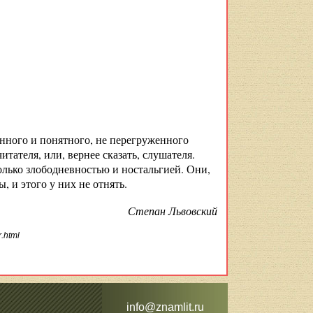
енного и понятного, не перегруженного
тателя, или, вернее сказать, слушателя.
олько злобо­дневностью и ностальгией. Они,
, и этого у них не отнять.
Степан Львовский
.html
info@znamlit.ru