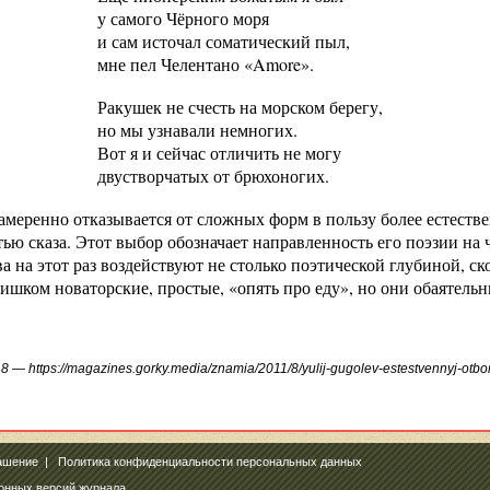
у самого Чёрного моря
и сам источал соматический пыл,
мне пел Челентано «Amore».
Ракушек не счесть на морском берегу,
но мы узнавали немногих.
Вот я и сейчас отличить не могу
двустворчатых от брюхоногих.
амеренно отказывается от сложных форм в пользу более естеств
ью сказа. Этот выбор обозначает направленность его поэзии на чи
а на этот раз воздействуют не столько поэтической глубиной, ск
лишком новаторские, простые, «опять про еду», но они обаятельны
8 — https://magazines.gorky.media/znamia/2011/8/yulij-gugolev-estestvennyj-otbor
ашение
|
Политика конфиденциальности персональных данных
ронных версий журнала