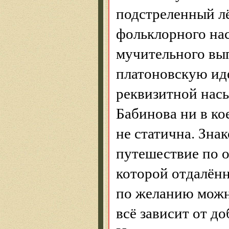
подстреленный лё
фольклорного нас
мучительного вып
платоновскую ид
реквизитной нас
Бабинова ни в ко
не статична. Зна
путешествие по 
которой отдалённ
по желанию можно
всё зависит от д