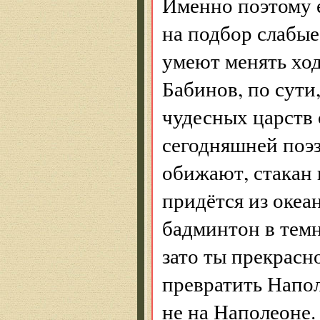
Именно поэтому е
на подбор слабые
умеют менять ход
Бабинов, по сути
чудесных царств 
сегодняшней поэз
обижают, стакан н
придётся из океа
бадминтон в темно
зато ты прекрасн
превратить Напол
не на Наполеоне.