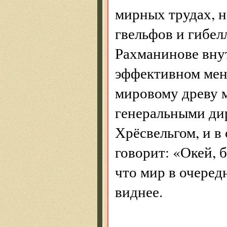
мирных трудах, н
гвельфов и гибел
Рахманинове внут
эффективном мене
мировому древу 
генеральными ди
Хрёсвельгом, и в
говорит: «Окей, 
что мир в очеред
виднее.