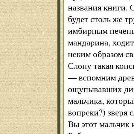
названия книги. 
будет столь же т
имбирным печень
мандарина, ходит 
неким образом св
Слону такая конс
— вспомним древ
ощупывавших дик
мальчика, которы
вопреки?) зверя с
Вы этот мальчик 