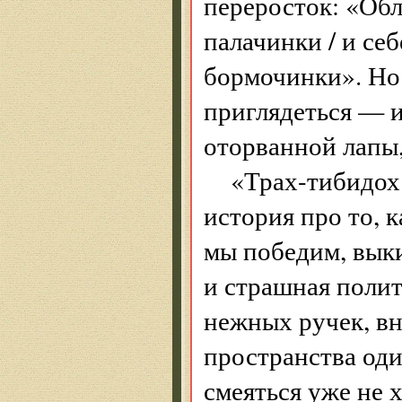
переросток: «Обл
палачинки / и себ
бормочинки». Но
приглядеться — и
оторванной лапы
«Трах-тибидох
история про то, к
мы победим, вык
и страшная полит
нежных ручек, вн
пространства од
смеяться уже не 