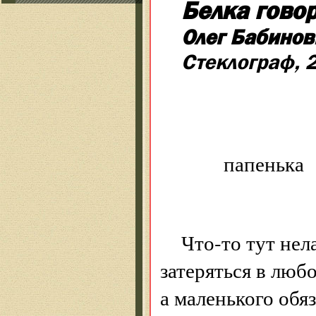
Белка говор
Олег Бабинов
Стеклограф, 
Я мал
папенька
меня 
Что-то тут нел
затеряться в люб
а маленького обя