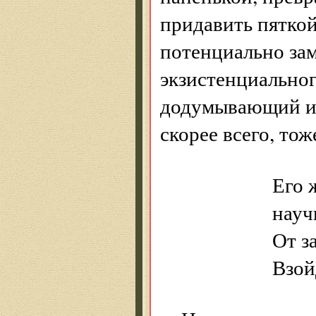
придавить пяткой
потенциально за
экзистенциально
додумывающий ист
скорее всего, то
Его жена у
научному с
От запонки
Взойдём и 