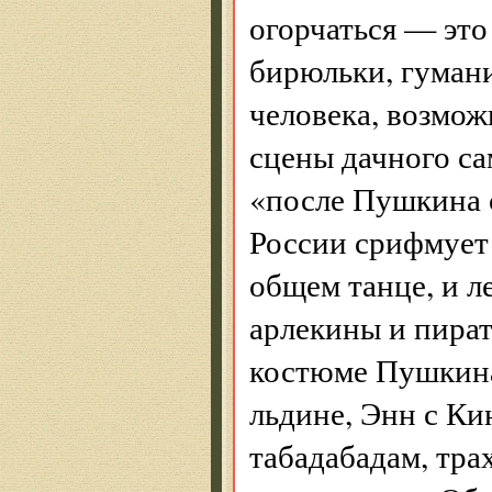
огорчаться — это
бирюльки, гуман
человека, возмож
сцены дачного са
«после Пушкина 
России срифмует
общем танце, и л
арлекины и пират
костюме Пушкина
льдине, Энн с Ки
табадабадам, тр