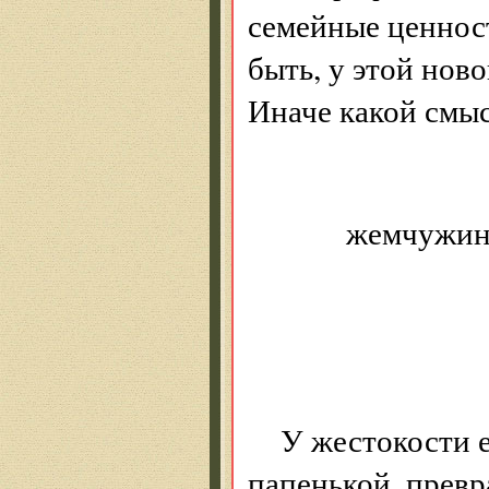
семейные ценнос
быть, у этой нов
Иначе какой смыс
Что б
жемчужин
Эмале
Какой
Додум
У жестокости е
папенькой, превра