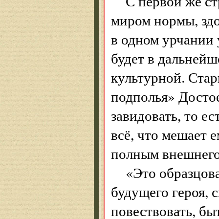
С первой же с
миром нормы, здо
в одном урчании 
будет в дальней
культурной. Стар
подполья» Достое
завидовать, то ес
всё, что мешает 
полным внешнего
«Это образцова
будущего героя, 
повествовать, бы