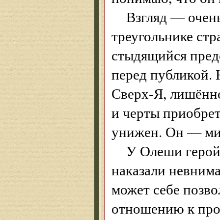
Взгляд — очень
треугольнике ст
стыдящийся предс
перед публикой. 
Сверх-Я, лишённо
и черты приобрета
унижен. Он — ми
У Олеши герой 
наказали невнима
может себе позво
отношению к про