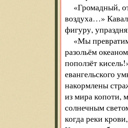
«Громадный, от
воздуха…» Кавал
фигуру, упраздн
«Мы превратим
разольём океаном
поползёт кисель!
евангельского ум
накормлены стра
из мира копоти, 
солнечным светом
когда реки крови