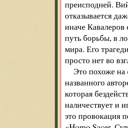
преисподней. Вий
отказывается даж
иначе Кавалеров 
путь борьбы, в л
мира. Его трагед
просто нет во взг
Это похоже на 
названного авторо
которая бездейст
наличествует и и
это провокация 
«Homo Sacer. Сув