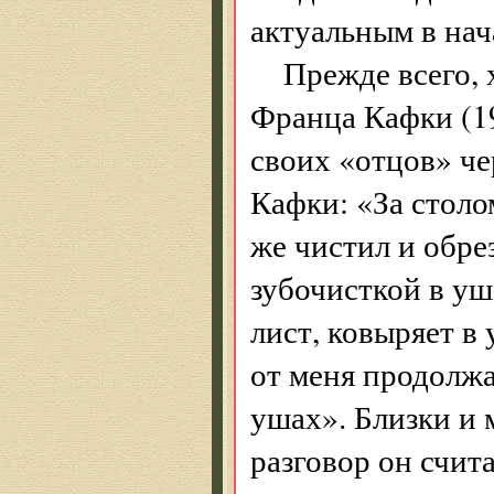
актуальным в на
Прежде всего,
Франца Кафки (1
своих «отцов» че
Кафки: «За столо
же чистил и обре
зубочисткой в уш
лист, ковыряет в
от меня продолжа
ушах». Близки и
разговор он счит