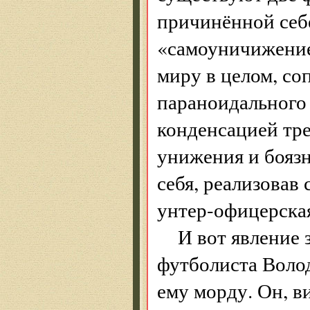
причинённой себе
«самоуничижение
миру в целом, с
параноидального
конденсацией тре
унижения и боязн
себя, реализовав
унтер-офицерская
И вот явление
футболиста Волод
ему морду. Он, в