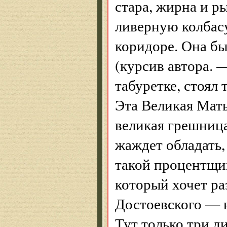
стара, жирна и р
ливерную колбасу
коридоре. Она бы
(курсив автора. —
табуретке, стоял 
Эта Великая Мать
великая грешница
жаждет обладать,
такой процентщи
который хочет ра
Достоевского — 
Тут только три д