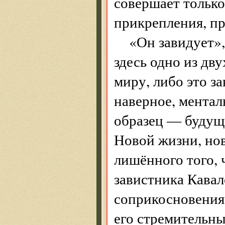
совершает только
прикрепления, пр
«Он завидует»,
здесь одно из дв
миру, либо это з
наверное, менталь
образец — будущи
Новой жизни, нов
лишённого того, 
завистника Кавале
соприкосновения,
его стремительн