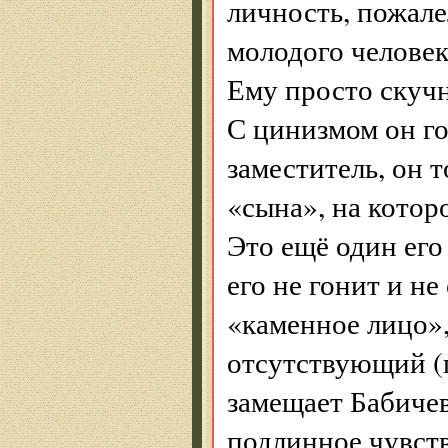
личность, пожале
молодого человек
Ему просто скучн
С цинизмом он го
заместитель, он 
«сына», на котор
Это ещё один его
его не гонит и не
«каменное лицо»,
отсутствующий (п
замещает Бабичев
подлинное чувств