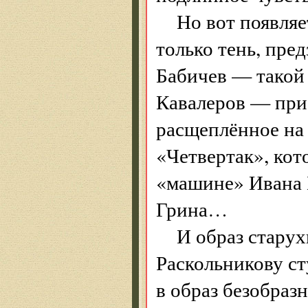
Но вот появляе
только тень, пре
Бабичев — такой 
Кавалеров — при
расщеплённое на
«Четвертак», кот
«машине» Ивана Б
Грина…
И образ стару
Раскольникову ст
в образ безобра