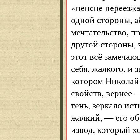
«пенсне переезжа
одной стороны, 
мечтательство, п
другой стороны, э
этот всё замечаю
себя, жалкого, и
котором Николай 
свойств, вернее 
тень, зеркало ис
жалкий, — его о
извод, который х