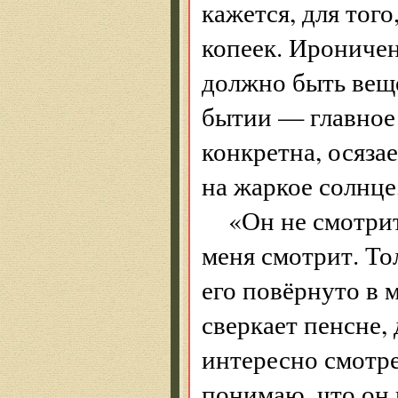
кажется, для того
копеек. Ироничен 
должно быть веще
бытии — главное
конкретна, осязае
на жаркое солнце,
«Он не смотрит
меня смотрит. Тол
его повёрнуто в м
сверкает пенсне,
интересно смотрет
понимаю, что он 