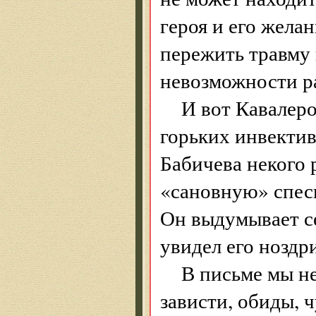
героя и его желан
пережить травму 
невозможности р
И вот Кавалер
горьких инвектив
Бабичева некого 
«сановную» спесь
Он выдумывает с
увидел его ноздр
В письме мы не
зависти, обиды, ч