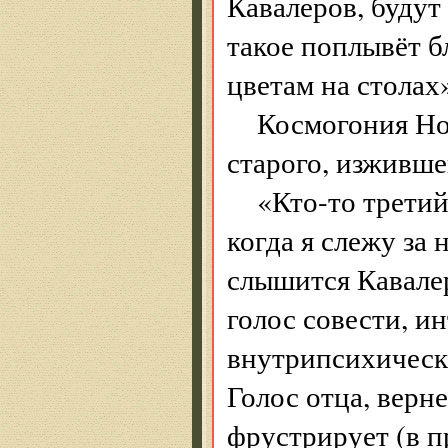
Кавалеров, будут
такое поплывёт б
цветам на столах
Космогония Но
старого, изживше
«Кто-то третий
когда я слежу за
слышится Кавалер
голос совести, и
внутрипсихическ
Голос отца, верне
фрустрирует (в 