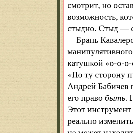
смотрит, но остав
возможность, кот
стыдно. Стыд — 
Брань Кавалеро
манипулятивного 
катушкой «о-о-о-
«По ту сторону п
Андрей Бабичев п
его право
быть
.
Этот инструмент 
реально изменить
не может находит