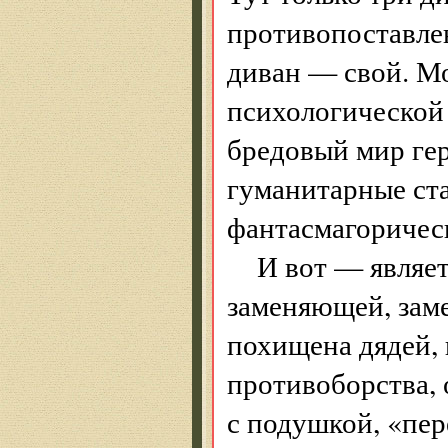
противопоставлен
диван — свой. М
психологической 
бредовый мир гер
гуманитарные ст
фантасмагоричес
И вот — являе
заменяющей, за
похищена дядей, 
противоборства, 
с подушкой, «пе