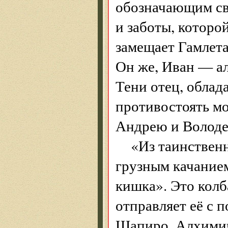
обозначающим св
и заботы, которо
замещает Гамлета
Он же, Иван — ал
Тени отец, обла
противостоять м
Андрею и Володе
«Из таинствен
грузным качанием
кишка». Это колб
отправляет её с
Шапиро. Алхимич