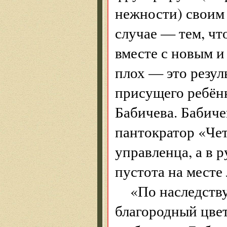
нежности) своим 
случае — тем, что
вместе с новым и
плох — это резул
присущего ребёнк
Бабичева. Бабиче
пантократор «Чет
управленца, а в 
пустота на месте
«По наследству
благородный цве