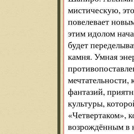
мистическую, эт
повелевает новы
этим идолом нача
будет переделыв
камня. Умная эне
противопоставле
мечтательности, 
фантазий, прият
культуры, которо
«Четвертаком», 
возрождённым в н