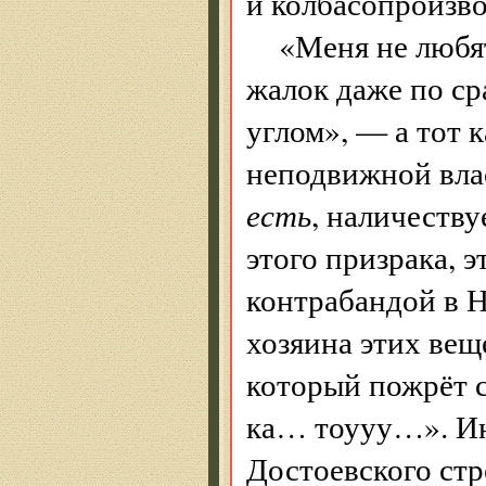
и колбасопроизво
«Меня не любят
жалок даже по с
углом», — а тот к
неподвижной вла
есть
, наличеству
этого призрака, 
контрабандой в 
хозяина этих вещ
который пожрёт 
ка… тоууу…». Ин
Достоевского стр