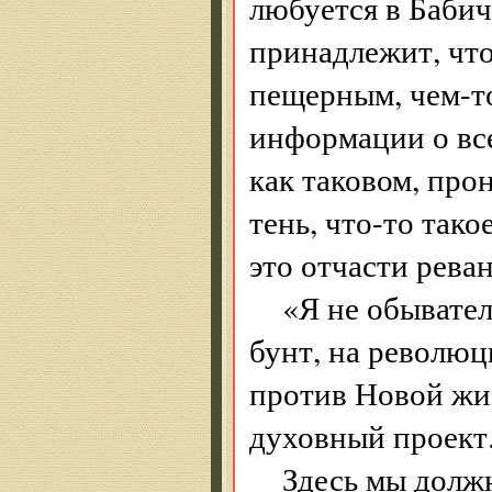
любуется в Бабич
принадлежит, что
пещерным, чем-то
информации о вс
как таковом, про
тень, что-то тако
это отчасти рева
«Я не обывател
бунт, на револю
против Новой жиз
духовный проект
Здесь мы должн