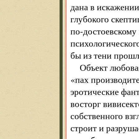
дана в искажении
глубокого скептиц
по-достоевскому
психологического
бы из тени прошло
Объект любован
«пах производите
эротические фант
восторг вивисект
собственного взг
строит и разруш