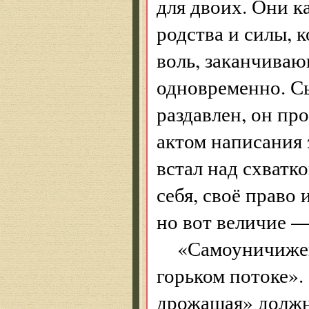
для двоих. Они к
родства и силы, 
воль, заканчива
одновременно. С
раздавлен, он пр
актом написания 
встал над схватк
себя, своё право 
но вот величие 
«Самоуничижен
горьком потоке».
дрожащая» должна