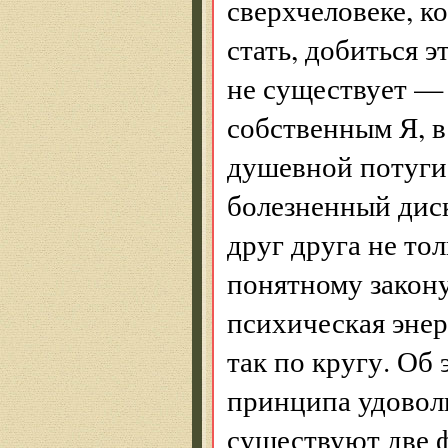
сверхчеловеке, к
стать, добиться э
не существует — 
собственным Я, в
душевной потуги
болезненный диск
друг друга не тол
понятному закону
психическая энер
так по кругу. Об
принципа удоволь
существуют две ф