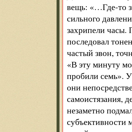
вещь: «…Где-то з
сильного давлени
захрипели часы. 
последовал тонен
частый звон, точ
«В эту минуту м
пробили семь». У
они непосредств
самоистязания, д
незаметно подма
субъективности 