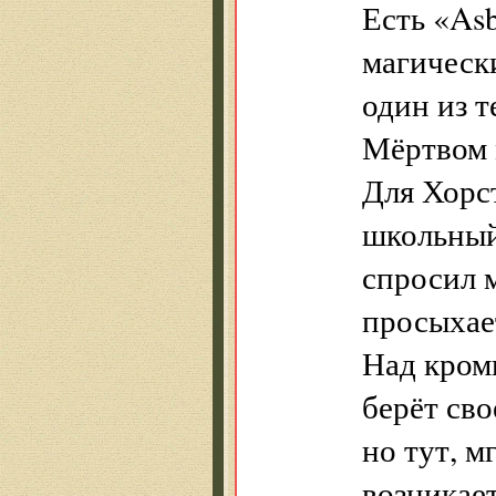
Есть «Asb
магически
один из т
Мёртвом 
Для Хорст
школьный
спросил м
просыхает
Над кромк
берёт сво
но тут, м
возникает