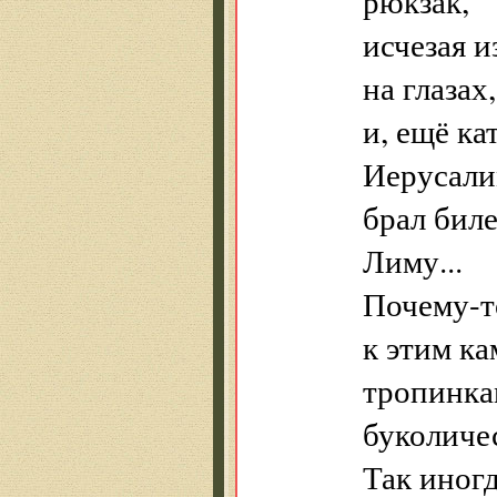
рюкзак,
исчезая и
на глазах,
и, ещё ка
Иерусали
брал биле
Лиму...
Почему-то
к этим ка
тропинка
буколиче
Так иног