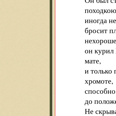
походкою
иногда не
бросит пл
нехорошег
он курил 
мате,
и только 
хромоте,
способнос
до положе
Не скрыва