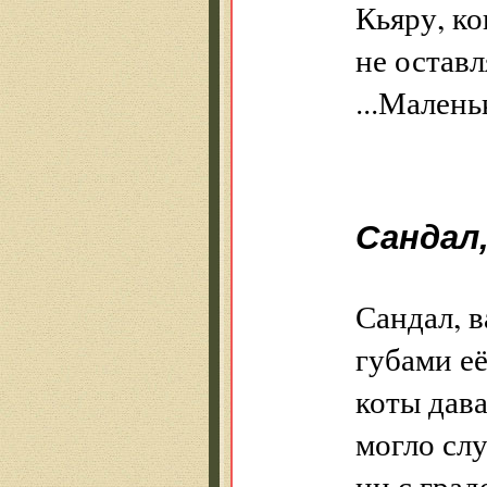
Кьяру, ко
не оставл
...Малень
Сандал,
Сандал, в
губами е
коты дава
могло сл
ни с град