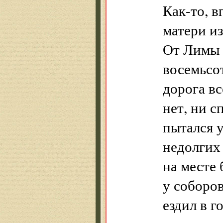
Как-то, в
матери из
От Лимы о
восемьсо
дорога вс
нет, ни с
пытался у
недолгих
на месте
у соборов
ездил в г