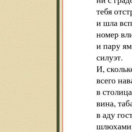
тебя отс
и шла всп
номер вли
и пару я
силуэт.
И, скольк
всего нав
в столица
вина, таб
в аду го
шлюхами, 