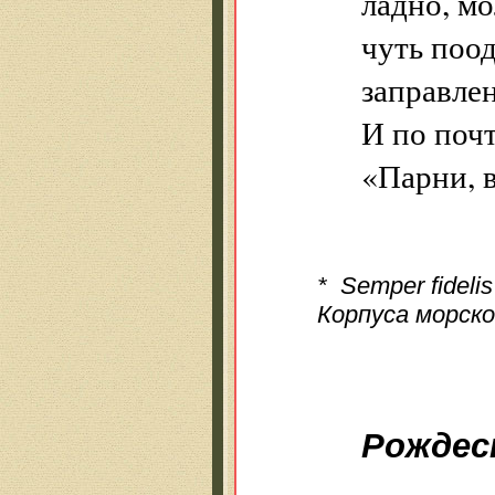
ладно, мо
чуть поод
заправлен
И по почт
«Парни, в
* Semper fideli
Корпуса морск
Рождес