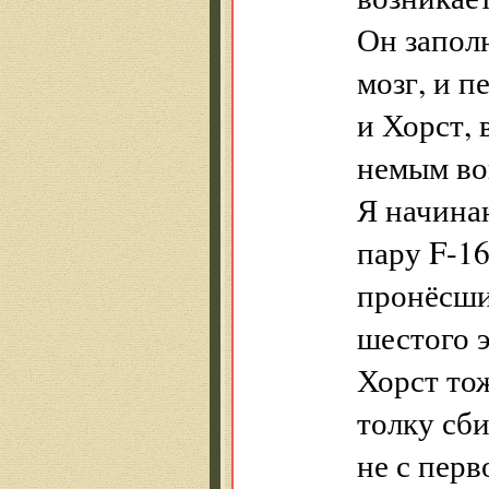
Он заполн
мозг, и п
и Хорст, 
немым во
Я начинаю
пару F-16
пронёсши
шестого э
Хорст то
толку сби
не с перв