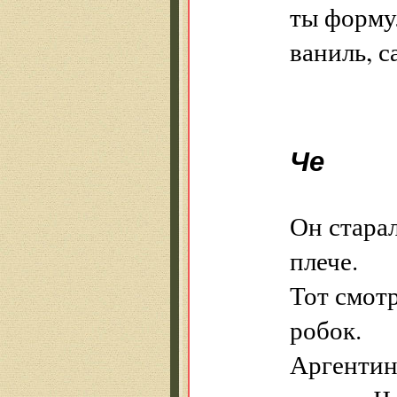
ты формул
ваниль, са
Че
Он старал
плече.
Тот смот
робок.
Аргентин