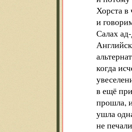
Хорста в 
и говорим
Салах ад-
Английск
альтернат
когда исч
увеселен
в ещё пр
прошла, 
ушла одна
не печали