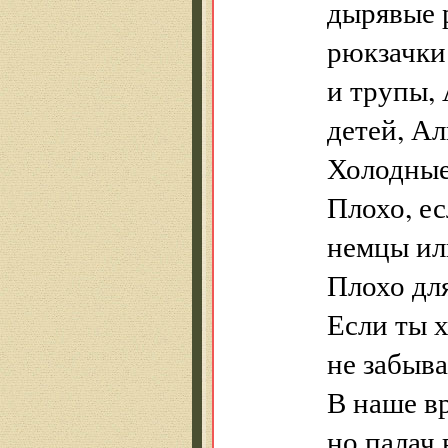
дырявые 
рюкзачки
и трупы,
детей, Ал
Холодные
Плохо, е
немцы ил
Плохо для
Если ты х
не забыва
В наше вр
но палач 