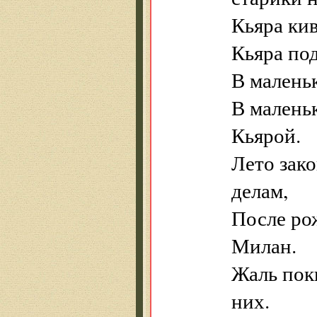
Кьяра кив
Кьяра под
В малень
В малень
Кьярой.
Лето зако
делам,
После ро
Милан.
Жаль поки
них.