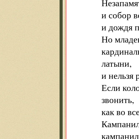
Незапамят
и собор в
и дождя п
Но младе
кардинал
латыни,
и нельзя 
Если коло
звонить,
как во вс
Кампанил
кампанил