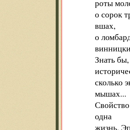
роты мол
о сорок т
вшах,
о ломбар
винницки
Знать бы,
историче
сколько 
мышах...
Свойство
одна
жизнь. Эп