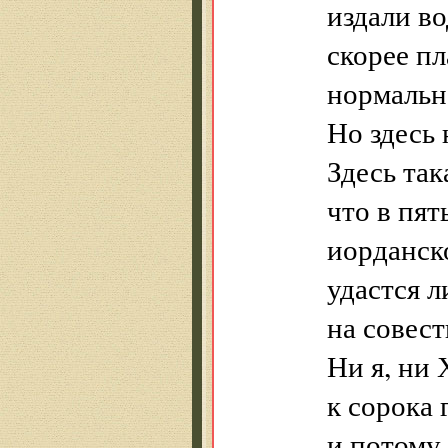
издали во
скорее пл
нормальн
Но здесь 
Здесь так
что в пят
иорданск
удастся л
на совест
Ни я, ни 
к сорока 
и потому