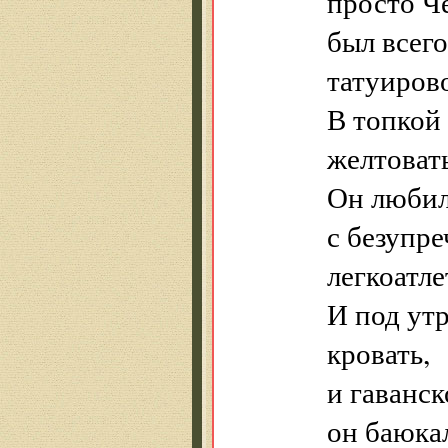
просто Че
был всег
татуиров
В топкой 
желтоваты
Он любил
с безупр
легкоатле
И под утр
кровать,
и гаванск
он баюка