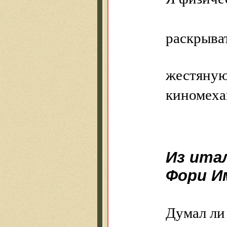
как 
раскрыва
жестяную
киномеха
Из ита
Фори И
Думал ли 