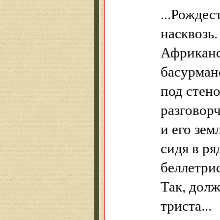
...Рожде
насквозь.
Африканс
басурман
под стено
разговорч
и его зем
сидя в ря
беллетрис
Так, долж
триста...