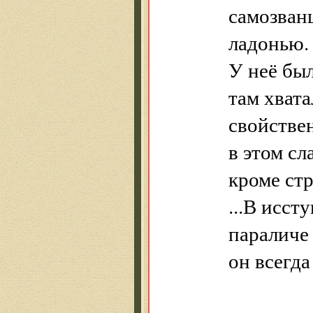
самозванц
ладонью.
У неё был
там хват
свойстве
в этом сл
кроме стр
...В исст
параличе
он всегда