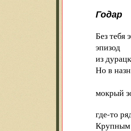
Годар
Без тебя 
эпизод
из дурацк
Но в назн
ро
мокрый з
где-то ря
Крупным 