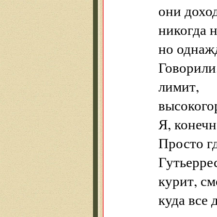
они дохо
никогда н
но однаж
Говорили,
лимит,
высокогор
Я, конечн
Просто г
Гутьеррес
курит, см
куда все 