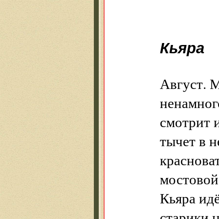
Кьяра
Август. 
ненамног
смотрит 
тычет в 
красноват
мостовой 
Кьяра ид
старики 