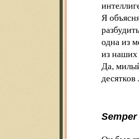
интеллиг
Я объясня
разбудит
одна из 
из наших 
Да, милый
десятков 
Semper 
Он был с