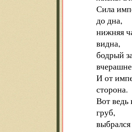
Сила имп
до дна,
нижняя ч
видна,
бодрый з
вчерашне
И от имп
сторона.
Вот ведь 
груб,
выбрался 