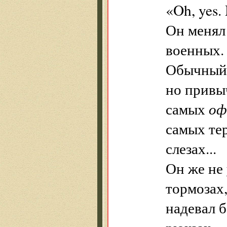
«Oh, yes.
Он менял 
военных.
Обычный 
но привы
самых
оф
самых тер
слезах...
Он же не 
тормозах
надевал б