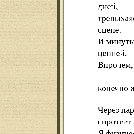
дней,
трепыхаяс
сцене.
И минуты
ценней.
Впрочем, 
ни че
конечно ж
Через пар
сиротеет.
Я физиче