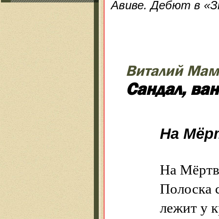
Авиве. Дебют в «З
Виталий Ма
Сандал, ван
На Мёр
На Мёртв
Полоска с
лежит у 