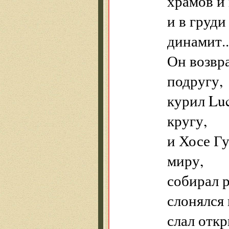
храмов и
и в груди
динамит..
Он возвр
подругу,
курил Luc
кругу,
и Хосе Гу
миру,
собирал р
слонялся 
слал откр