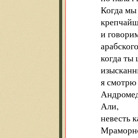
Когда мы 
крепчайш
и говори
арабского
когда ты
изысканн
я смотрю
Андромед
Али,
невесть 
Мраморно