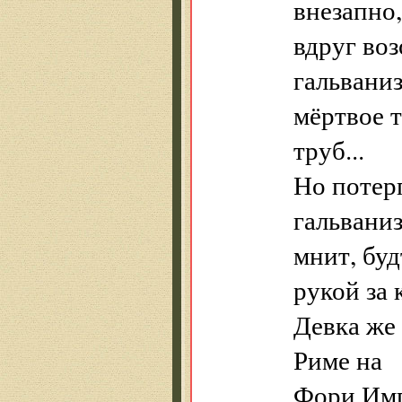
внезапно,
вдруг воз
гальваниз
мёртвое т
труб...
Но потер
гальвани
мнит, бу
рукой за к
Девка же
Риме на
Фори Имп