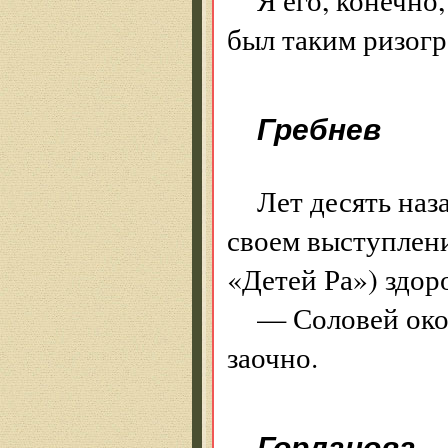
был таким ризог
Гребнев
Лет десять наз
своем выступлени
«Детей Ра») здор
— Соловей око
заочно.
Горланова