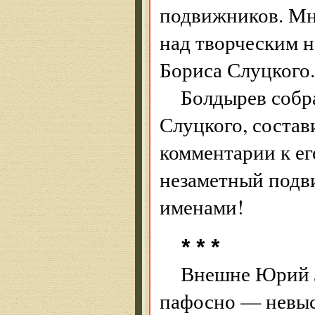
подвижников. Мно
над творческим 
Бориса Слуцкого.
Болдырев собр
Слуцкого, состав
комментарии к ег
незаметный подв
именами!
* * *
Внешне Юрий Л
пафосно — невысо