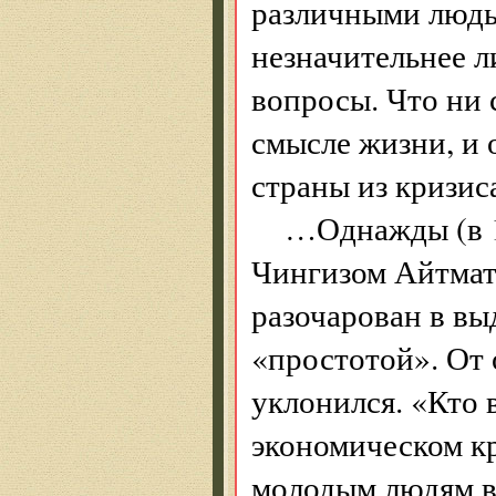
различными людьм
незначительнее л
вопросы. Что ни 
смысле жизни, и 
страны из кризиса
…Однажды (в 1
Чингизом Айтмат
разочарован в вы
«простотой». От 
уклонился. «Кто
экономическом к
молодым людям вы