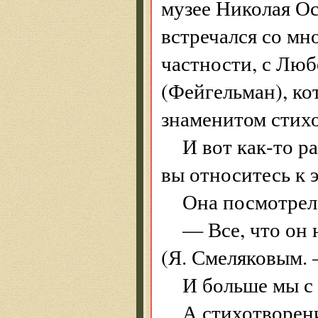
музее Николая Ос
встречался со мн
частности, с Лю
(Фейгельман), ко
знаменитом стих
И вот как-то р
вы относитесь к 
Она посмотрел
— Все, что он 
(Я. Смеляковым.
И больше мы с 
А стихотворен