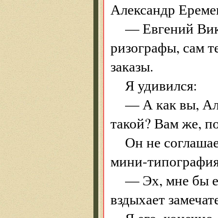
Александр Ереме
— Евгений Вик
ризографы, сам т
заказы.
Я удивился:
— А как вы, А
такой? Вам же, по
Он не соглашае
мини-типография
— Эх, мне бы 
вздыхает замечат
Я его, конечно