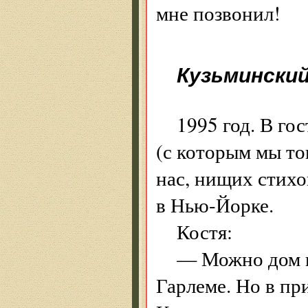
мне позвонил!
Кузьмински
1995 год. В го
(с которым мы то
нас, нищих стихо
в Нью-Йорке.
Костя:
— Можно дом к
Гарлеме. Но в пр