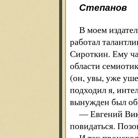
Степанов
В моем издател
работал талантли
Сироткин. Ему ч
области семиоти
(он, увы, уже уш
подходил я, инт
вынужден был об
— Евгений Викт
повидаться. Позо
И так происхо