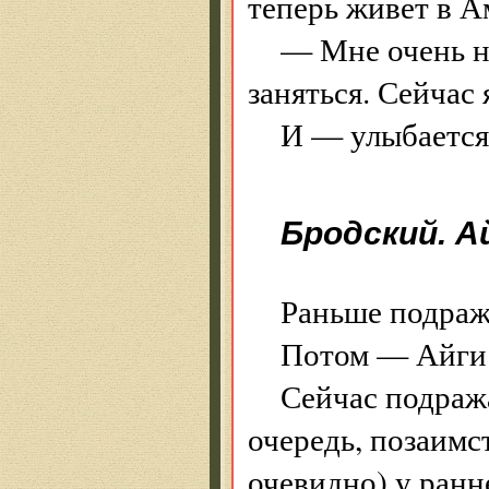
теперь живет в А
— Мне очень н
заняться. Сейчас 
И — улыбается.
Бродский. А
Раньше подраж
Потом — Айги
Сейчас подраж
очередь, позаимс
очевидно) у ранн