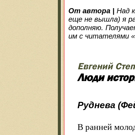
От автора
|
Над к
еще не вышла) я р
дополняю. Получае
им с читателями «
Евгений Сте
Люди истор
Руднева (Фе
В ранней моло