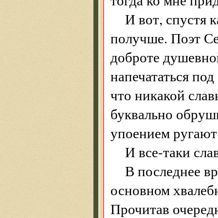
И вот, спустя к
получше. Поэт Се
доброте душевной
напечататься под
что никакой слав
буквально обруши
упоением ругают 
И все-таки сла
В последнее вр
основном хвалебн
Прочитав очередн