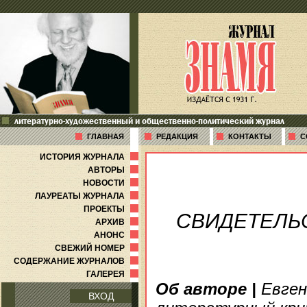
литературно-художественный и общественно-политический журнал
ГЛАВНАЯ
РЕДАКЦИЯ
КОНТАКТЫ
С
ИСТОРИЯ ЖУРНАЛА
АВТОРЫ
НОВОСТИ
ЛАУРЕАТЫ ЖУРНАЛА
ПРОЕКТЫ
СВИДЕТЕЛЬ
АРХИВ
АНОНС
СВЕЖИЙ НОМЕР
СОДЕРЖАНИЕ ЖУРНАЛОВ
ГАЛЕРЕЯ
Об авторе
|
Евген
ВХОД