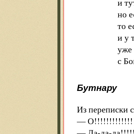
и тут ниче
но есть пока
то есть 
и у тебя 
уже больш
с Богом, 
Бутнару
Из переписки 
— О!!!!!!!!!!!!!
— Да-да-да!!!!!