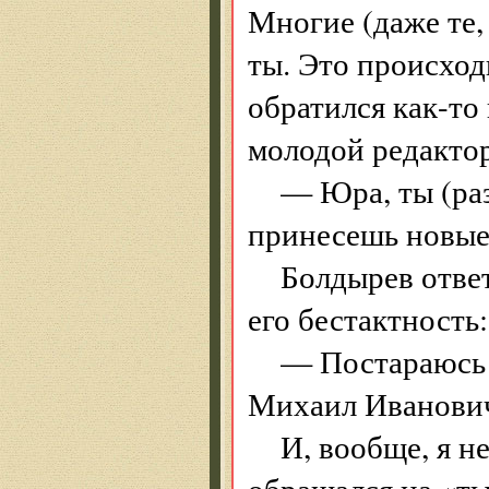
Многие (даже те,
ты. Это происхо
обратился как-то
молодой редактор
— Юра, ты (ра
принесешь новые
Болдырев ответ
его бестактность:
— Постараюсь 
Михаил Иванович
И, вообще, я н
обращался на «ты