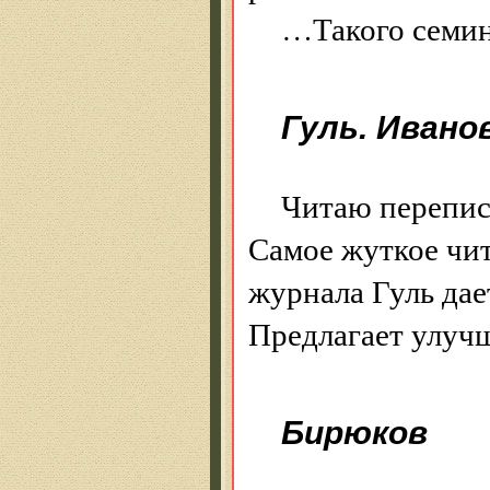
…Такого семина
Гуль. Ивано
Читаю перепис
Самое жуткое чит
журнала Гуль да
Предлагает улуч
Бирюков