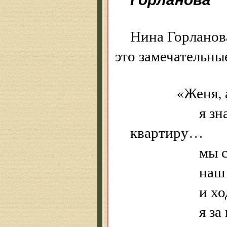
Нина Горланов
это замечательны
«Женя, ан
я знаю, что
квартиру…
мы сегодня
наш сосед 
и ходит п
я за ним