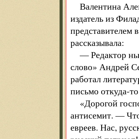
Валентина Алек
издатель из Фил
представителем в
рассказывала:
— Редактор нь
слово» Андрей Се
работал литерату
письмо откуда-то
«Дорогой госп
антисемит. — Что
евреев. Нас, рус