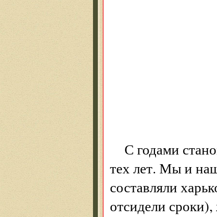
не ведаю
С позором
вы так пе
но нет ве
как нет г
1
С годами стано
тех лет. Мы и на
составляли харьк
отсидели сроки)