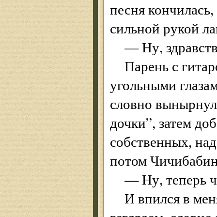
песня кончилась,
сильной рукой ла
— Ну, здравств
Парень с гитар
угольными глазам
словно вынырнул
дочки”, затем до
собственных, над
потом Чичибабин
— Ну, теперь ч
И впился в ме
взглядом, словно