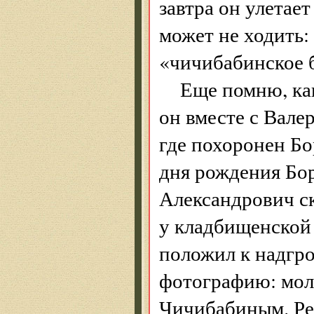
завтра он улетает
может не ходить:
«чичибабинское 
Еще помню, ка
он вместе с Вал
где похоронен Бо
дня рождения Бо
Александрович с
у кладбищенской 
положил к надгр
фотографию: мол
Чичибабиным. Ред