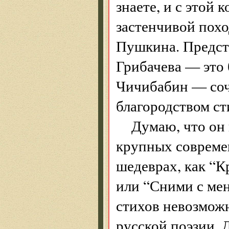
знаете, и с этой 
застенчивой похо
Пушкина. Предст
Грибачева — это 
Чичибабин — соче
благородством ст
Думаю, что он 
крупных современ
шедеврах, как “
или “Сними с мен
стихов невозможн
русской поэзии. 