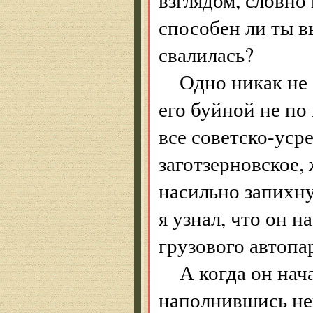
способен ли ты в
свалилась?
Одно никак не 
его буйной не по
все советско-уср
заготзерновское, 
насильно запихн
я узнал, что он н
грузового автопа
А когда он нач
наполнившись не