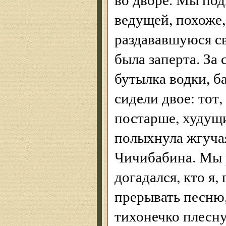
ведущей, похоже,
раздававшуюся св
была заперта. За 
бутылка водки, б
сидели двое: тот
постарше, худущи
полыхнула жгучая
Чичибабина. Мы р
догадался, кто я,
прерывать песню,
тихонечко плесну