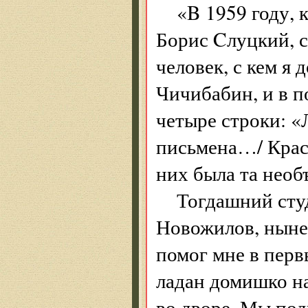
«B 1959 году, 
Борис Cлуцкий, с
человек, с кем я
Чичибабин, и в п
четыре строки: «
письмена…/ Крас
них была та необъ
Тогдашний сту
Новожилов, ныне
помог мне в пер
ладан домишко н
во дворе. Мы под