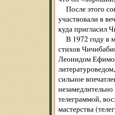
После этого со
участвовали в ве
куда пригласил 
В 1972 году в
стихов Чичибаби
Леонидом Ефимо
литературоведом,
сильное впечатле
незамедлительно 
телеграммой, во
мастерства (теле