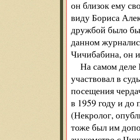
он близок ему св
виду Бориса Алек
дружбой было бы 
данном журналис
Чичибабина, он и
На самом деле
участвовал в судь
посещения черда
в 1959 году и до
(Некролог, опубл
тоже был им допо
знакомство с Чич