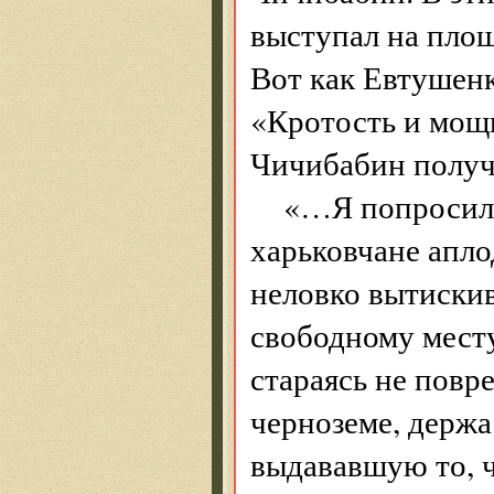
выступал на пло
Вот как Евтушенк
«Кротость и мощь
Чичибабин получ
«…Я попросил 
харьковчане апло
неловко вытискив
свободному мест
стараясь не повр
черноземе, держа
выдававшую то, ч