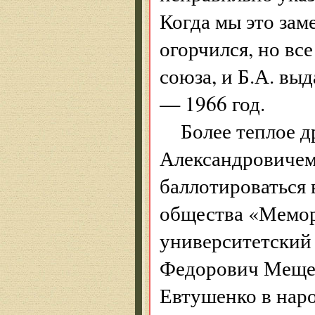
Когда мы это зам
огорчился, но вс
союза, и Б.А. вы
— 1966 год.
Более теплое 
Александровичем 
баллотироваться
общества «Мемор
университетский 
Федорович Мещер
Евтушенко в нар