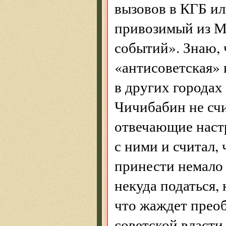
вызовов в КГБ ил
привозимый из М
событий». Знаю, 
«антисоветская»
в других города
Чичибабин не счи
отвечающие наст
с ними и считал,
принести немало 
некуда податься, 
что жаждет преоб
советской власти,