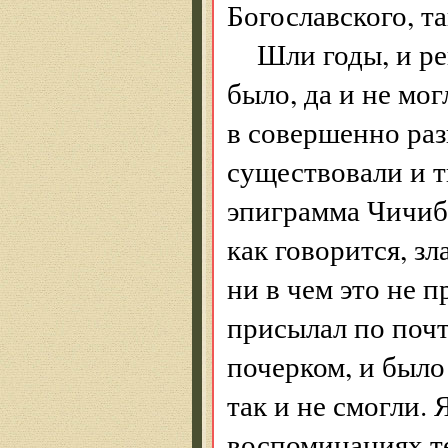
Богославского, та
Шли годы, и р
было, да и не мо
в совершенно ра
существовали и т
эпиграмма Чичиба
как говорится, зл
ни в чем это не 
присылал по поч
почерком, и было
так и не смогли. 
воспоминаниях те