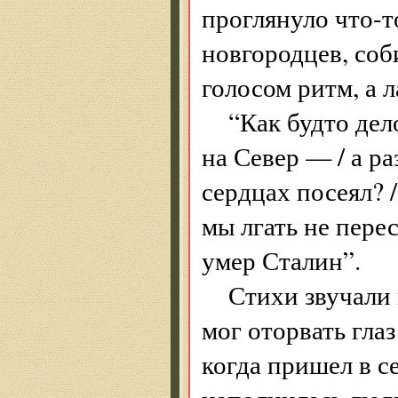
проглянуло что-т
новгородцев, соб
голосом ритм, а 
“Как будто дел
на Север — / а раз
сердцах посеял? /
мы лгать не перес
умер Сталин”.
Стихи звучали 
мог оторвать гла
когда пришел в се