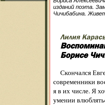
Бориса Алексееви
изданий поэта. За
Чичибабина. Живет
Лилия Карас
Воспоминан
Борисе Чи
Скончался Евг
современники вос
я в их числе. Я хо
умении влюблятьс