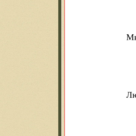
Люблю Бо
за рукопи
Мне Чичи
Последни
И смотрят
его глаза
Люблю я 
отравле
когда по
стихотво