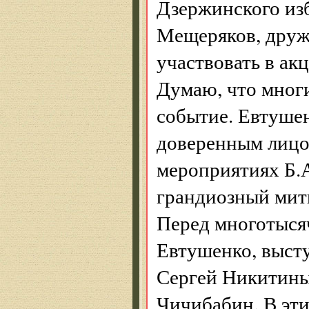
Дзержинского изб
Мещеряков, друж
участвовать в ак
Думаю, что мног
событие. Евтуше
доверенным лицо
мероприятиях Б.А
грандиозный мити
Перед многотыся
Евтушенко, выст
Сергей Никитины,
Чичибабин. В эти