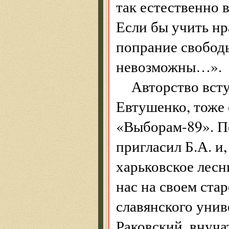
так естественно 
Если бы учить нр
попрание свобод
невозможны…».
Авторство вст
Евтушенко, тоже
«Выборам-89». П
пригласил Б.А. и,
харьковское лесн
нас на своем ста
славянского уни
Раковский, внуча