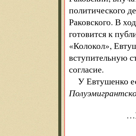
политического д
Раковского. В хо
готовится к публ
«Колокол», Евту
вступительную ст
согласие.
У Евтушенко е
Полуэмигрантск
…Но лучш
писать се