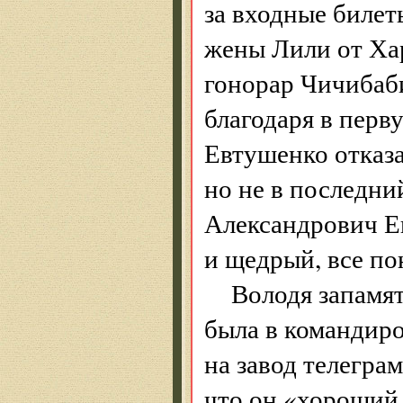
за входные билеты
жены Лили от Хар
гонорар Чичибаб
благодаря в перв
Евтушенко отказа
но не в последний
Александрович Ев
и щедрый, все п
Володя запамято
была в командиро
на завод телегра
что он «хороший