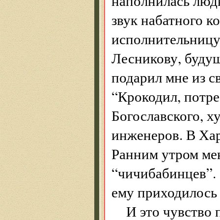
наполнилась людь
звук набатного 
исполнительницу
Лесникову, буду
подарил мне из с
“Крокодил, потре
Богославского, х
инженеров. В Хар
Ранним утром мен
“чичибабинцев”. 
ему приходилось
И это чувство