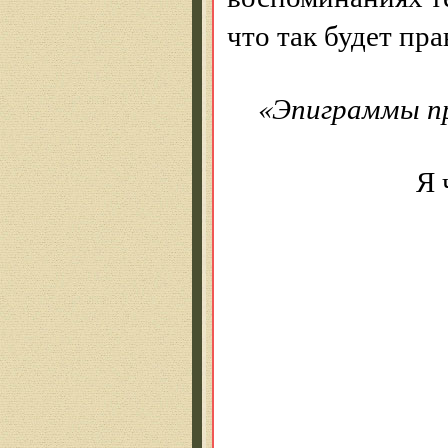
что так будет пра
«Эпиграммы п
Я честь 
Способны
одной ру
другой по
О, Разнес
джамбулы
между ви