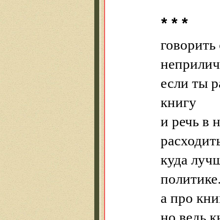
* * *
говорить 
неприлич
если ты р
книгу
и речь в 
расходить
куда лучш
политике
а про кни
но ведь к