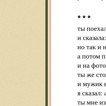
* * *
ты поеха
и сказала
но так и 
а потом 
и на фот
ты же сто
и мужик 
я сказал:
ты мне и