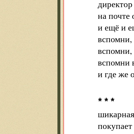
директор 
на почте 
и ещё и е
вспомни, 
вспомни, 
вспомни 
и где же 
* * *
шикарная
покупает 