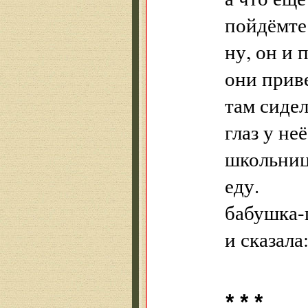
пойдёмте
ну, он и 
они приве
там сиде
глаз у не
школьниц
еду.
бабушка-
и сказала
* * *