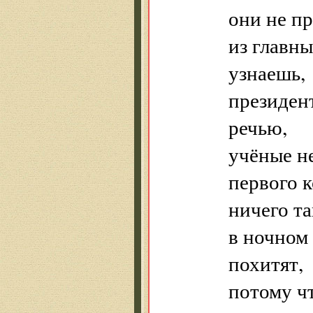
они не пр
из главны
узнаешь,
президент
речью,
учёные н
первого к
ничего та
в ночном 
похитят,
потому чт