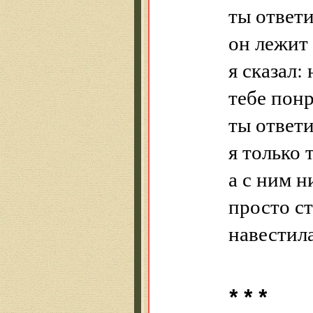
ты ответи
он лежит
я сказал:
тебе пон
ты ответи
я только 
а с ним н
просто с
навестил
* * *