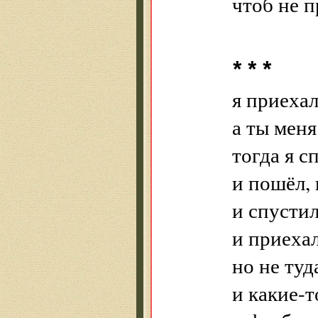
чтоб не п
* * *
я приехал
а ты меня
тогда я с
и пошёл, 
и спустил
и приехал
но не туд
и какие-