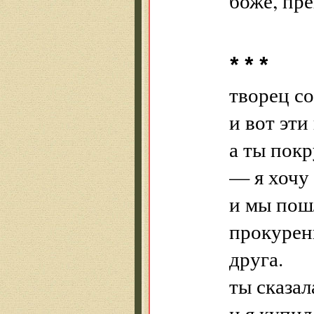
боже, пре
* * *
творец со
и вот эти
а ты покр
— я хочу 
и мы пош
прокурен
друга.
ты сказал
и я купил