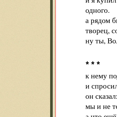
одного.
а рядом б
творец, с
ну ты, Во
* * *
к нему п
и спросил
он сказал
мы и не т
а что ещё