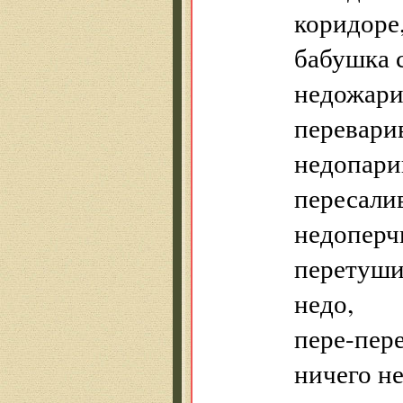
коридоре
бабушка с
недожари
переварив
недопари
пересалив
недоперч
перетушив
недо,
пере-пере
ничего не