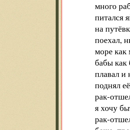
много раб
питался я
на путёвк
поехал, н
море как 
бабы как 
плавал и 
поднял её
рак-отше
я хочу бы
рак-отшел