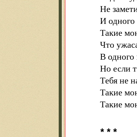
Не замет
И одного 
Такие мон
Что ужас
В одного 
Но если 
Тебя не н
Такие мон
Такие мон
* * *