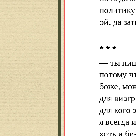
политику
ой, да за
* * *
— ты пиш
потому чт
боже, мож
для виаг
для кого 
я всегда 
хоть и бе