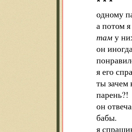
* * *
одному п
а потом я
там
у них
он иногда
понравило
я его спр
ты зачем
парень?!
он отвеча
бабы.
я спрашив