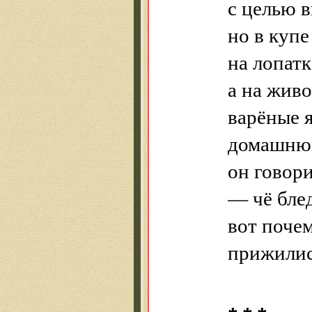
с целью в
но в купе
на лопатк
а на жив
варёные 
домашнюю
он говор
— чё блед
вот поче
прижилис