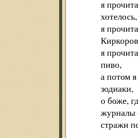
я прочита
хотелось,
я прочита
Киркоров
я прочита
пиво,
а потом я
зодиаки,
о боже, 
журналы
стражи пс