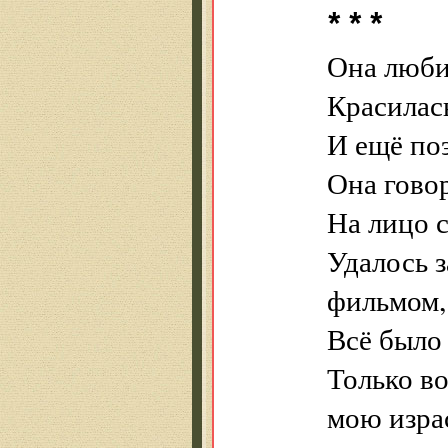
* * *
Она люби
Красилас
И ещё поэ
Она говор
На лицо с
Удалось 
фильмом,
Всё было 
Только в
мою изра