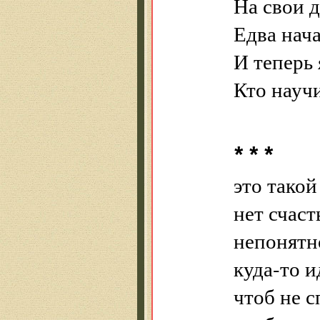
На свои 
Едва нач
И теперь 
Кто науч
* * *
это тако
нет счаст
непонятн
куда-то и
чтоб не с