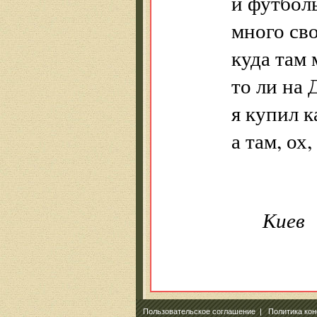
и футболь
много св
куда там 
то ли на 
я купил к
а там, ох,
Киев
Пользовательское соглашение
|
Политика ко