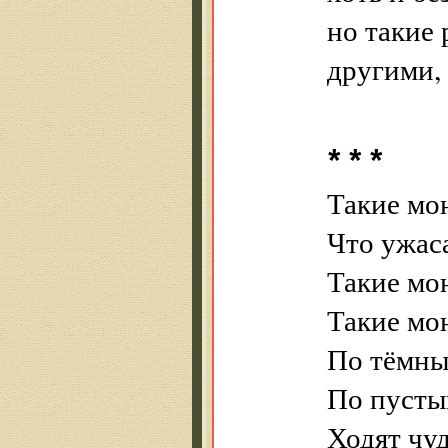
но такие 
другими, 
* * *
Такие мон
Что ужас
Такие мон
Такие мон
По тёмны
По пусты
Ходят чуд