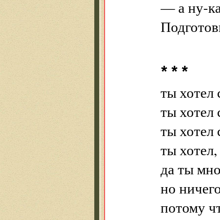
— а ну-ка
Подготов
* * *
ты хотел 
ты хотел 
ты хотел 
ты хотел
да ты мно
но ничего
потому чт