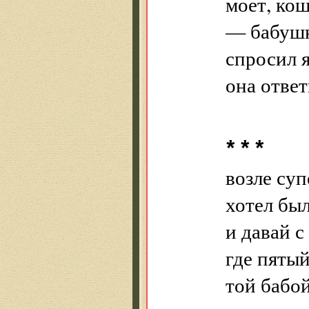
моет, ко
— бабушк
спросил я
она ответ
* * *
возле су
хотел был
и давай с
где пятый
той бабо