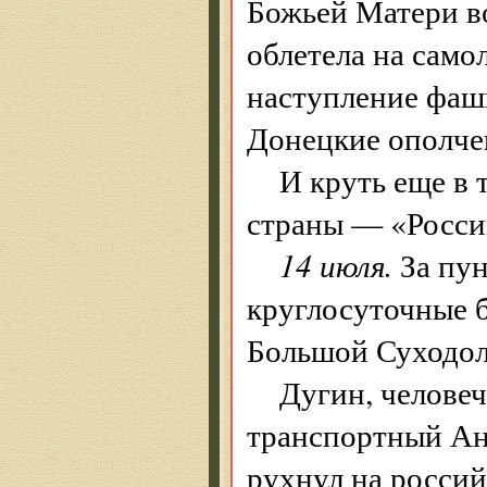
Божьей Матери в
облетела на само
наступление фаш
Донецкие ополчен
И круть еще в 
страны — «Россий
14 июля.
За пун
круглосуточные б
Большой Суходол
Дугин, челове
транспортный Ан-
рухнул на россий