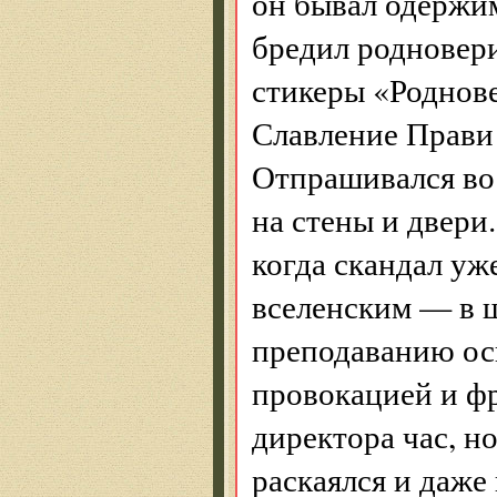
он бывал одержи
бредил родновери
стикеры «Роднове
Славление Прави 
Отпрашивался во 
на стены и двери
когда скандал уж
вселенским — в ш
преподаванию ос
провокацией и фр
директора час, но
раскаялся и даже