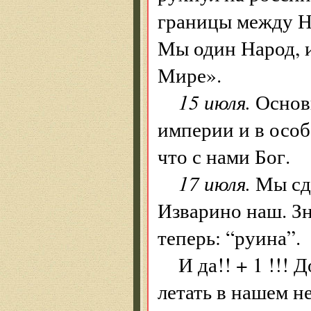
границы между Н
Мы один Народ, 
Мире».
15 июля.
Основн
империи и в особ
что с нами Бог.
17 июля.
Мы сде
Изварино наш. Зн
теперь: “руина”.
И да!! + 1 !!!
летать в нашем н