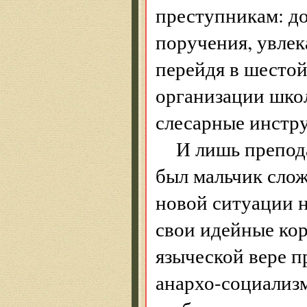
преступникам: д
поручения, увлек
перейдя в шестой
организации школ
слесарные инстру
И лишь препода
был мальчик слож
новой ситуации н
свои идейные кор
языческой вере п
анархо-социализ