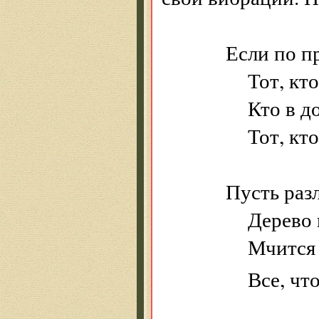
Если по п
Тот, кто у
Кто в дожд
Тот, кто п
Пусть разл
Дерево шеп
Мчится кор
Все, что с