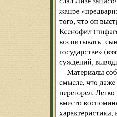
слал Лизе записо
жанре «предвариз
того, что он выст
Ксенофил (пифаго
воспитывать сына
государстве» (вз
суждений, выводы
Материалы соб
смысле, что даже
перегорел. Легко
вместо воспомин
характеристики, 