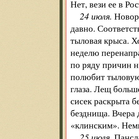
Нет, вези ее в Ро
24 июля.
Новоро
давно. Соответс
тыловая крыса. Хо
неделю перенапра
по ряду причин 
полюбит тыловую
глаза. Лещ больш
сисек раскрыта бе
безднища. Вчера 
«клинским». Немн
25 июля.
Пансла