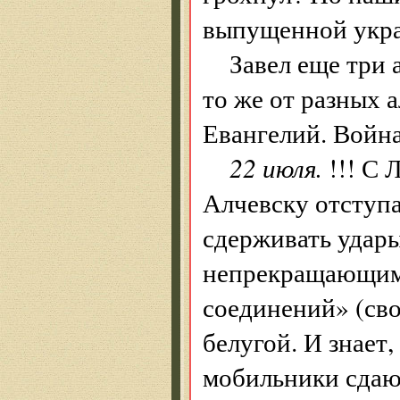
выпущенной укра
Завел еще три 
то же от разных 
Евангелий. Война
22 июля.
!!! С 
Алчевску отступа
сдерживать удар
непрекращающимс
соединений» (сво
белугой. И знает,
мобильники сдают