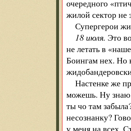
очередного «птич
жилой сектор не 
Супергерои жи
18 июля.
Это во
не летать в «наш
Боингам нех. Но
жидобандеровски
Настенке же пр
можешь. Ну знаю, 
ты чо там забыла?
несознанку? Гово
у меня на всех. 