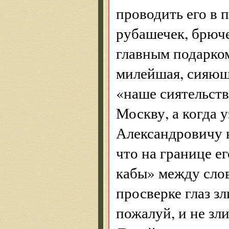
проводить его в 
рубашечек, брюче
главным подарком
милейшая, сияюща
«наше сиятельство
Москву, а когда у
Александровичу 
что на границе ег
кабы» между слов
просверке глаз зл
пожалуй, и не зл