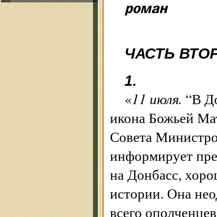
роман
ЧАСТЬ ВТО
1.
«
11 июля.
“В Д
икона Божьей Ма
Совета Министро
информирует пре
на Донбасс, хоро
истории. Она не
всего ополченцев