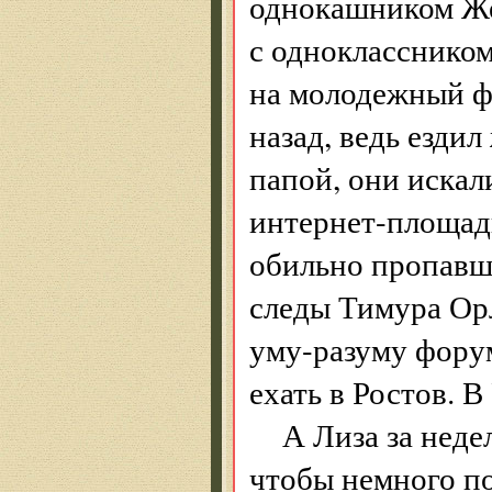
однокашником Жен
с одноклассником
на молодежный фо
назад, ведь ездил
папой, они искал
интернет-площадк
обильно пропавши
следы Тимура Орл
уму-разуму фору
ехать в Ростов. В
А Лиза за неде
чтобы немного по