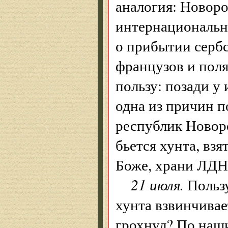
аналогия: Новор
интернациональн
о прибытии сербс
французов и поля
пользу: позади у
одна из причин п
республик Новоро
бьется хунта, взя
Боже, храни ЛДН
21 июля.
Пользу
хунта взвинчивае
грохнул? По наши