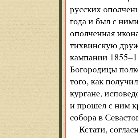
русских ополчен
года и был с ним
ополченная икон
тихвинскую друж
кампании 1855–1
Богородицы полко
того, как получи
кургане, исповед
и прошел с ним 
собора в Севасто
Кстати, согла