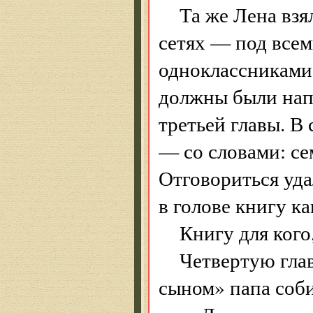
Та же Лена взя
сетях — под всем
одноклассниками 
должны были нап
третьей главы. В
— со словами: сем
Отговориться уда
в голове книгу ка
Книгу для кого,
Четвертую глав
сыном» папа соби