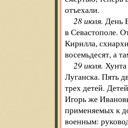
отъехали.
28 июля.
День В
в Севастополе. О
Кирилла, схиарх
восемьдесят, а та
29 июля.
Хунта 
Луганска. Пять д
трех детей. Детей
Игорь же Иванови
применяемых к д
военным: руково