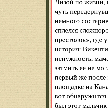
Лизой по жизни, 
чуть передернувш
немного состарив
сплелся сложнор
престолов», где 
история: Викент
ненужность, мама
затмить ее не мо
первый же после 
площадке на Кана
вот обнаружится и
был этот мальчик