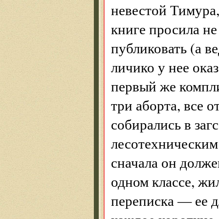
невестой Тимура,
книге просила не
публиковать (а в
личико у нее оказ
первый же компл
три аборта, все 
собирались в загс
лесотехническим 
сначала он долже
одном классе, жи
переписка — ее д