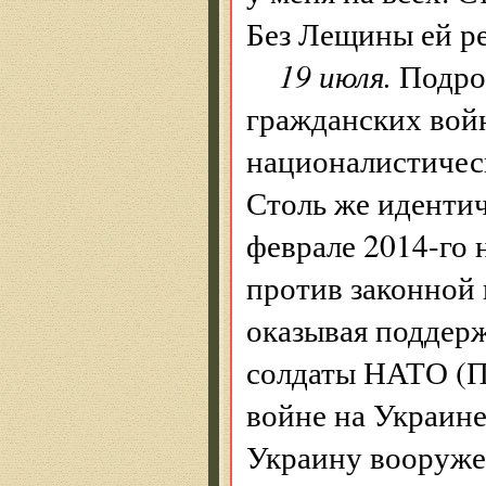
Без Лещины ей ре
19 июля.
Подроб
гражданских войн
националистическ
Столь же идентич
феврале 2014-го 
против законной 
оказывая поддерж
солдаты НАТО (По
войне на Украине
Украину вооруже