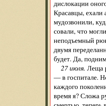
дислокации оного
Красавцы, ехали 
мудозвонили, куд
совали, что мог
неподъемный рюк
двумя переделан
будет. Да, подним
27 июля.
Леща р
— в госпитале. Н
каждого поколени
время я? Сложа ру
смертью, теперь 