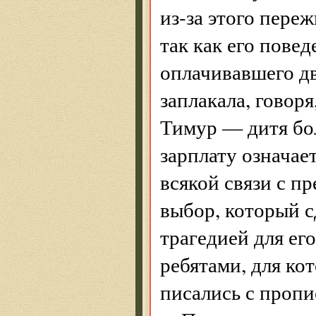
из-за этого пере
так как его повед
оплачивавшего дв
заплакала, говоря
Тимур — дитя бол
зарплату означает
всякой связи с п
выбор, который 
трагедией для ег
ребятами, для ко
писались с пропи