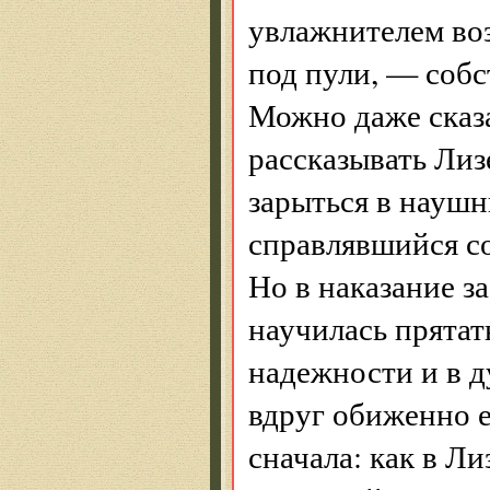
увлажнителем воз
под пули, — собс
Можно даже сказа
рассказывать Лиз
зарыться в наушн
справлявшийся со
Но в наказание з
научилась прятат
надежности и в д
вдруг обиженно е
сначала: как в Л