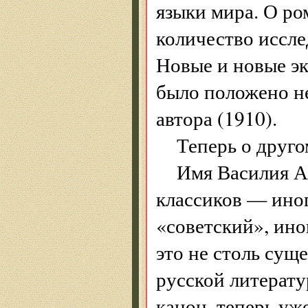
языки мира. О ро
количество иссл
Новые и новые эк
было положено н
автора (1910).
Теперь о друго
Имя Василия А
классиков — ино
«советский», ино
это не столь сущ
русской литерату
канон, теперь уж