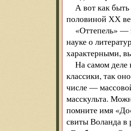
А вот как быть
половиной ХХ ве
«Оттепель» — э
науке о литератур
характерными, в
На самом деле 
классики, так он
числе — массово
масскульта. Можн
помните имя «Дос
свиты Воланда в 