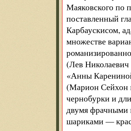
Маяковского по 
поставленный гл
Карбаускисом, а
множестве вариа
романизированно
(Лев Николаевич 
«Анны Карениной
(Марион Сейхон 
чернобурки и дли
двумя фрачными 
шариками — крас