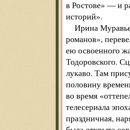
в Ростове» — и р
историй».
Ирина Муравье
романов», переве
ею освоенного жа
Тодоровского. Сц
лукаво. Там прис
половину времен
во время «оттепе
телесериала эпоха
праздничная, нар
была открыта сов