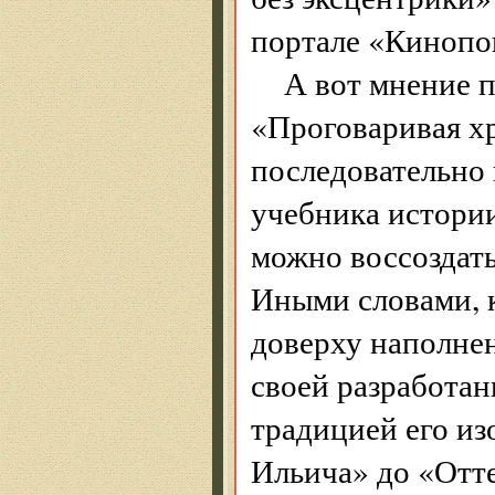
портале «Кинопо
А вот мнение 
«Проговаривая х
последовательно 
учебника истории
можно воссоздать
Иными словами, к
доверху наполне
своей разработан
традицией его из
Ильича» до «Отте