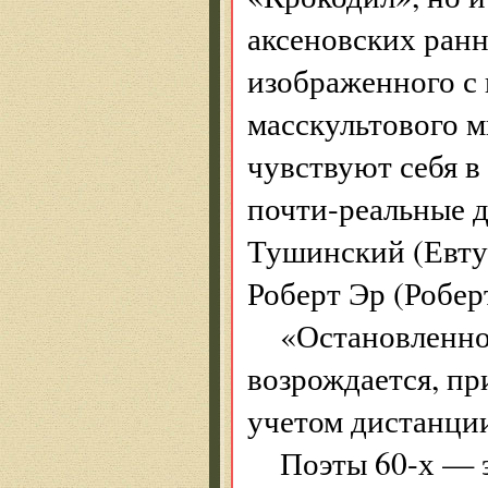
аксеновских ран
изображенного с
масскультового м
чувствуют себя в
почти-реальные 
Тушинский (Евту
Роберт Эр (Робе
«Остановленное
возрождается, пр
учетом дистанции
Поэты 60-х — э