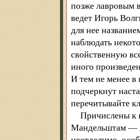
позже лавровым в
ведет Игорь Волг
для нее название
наблюдать некот
свойственную вс
иного произведен
И тем не менее в
подчеркнут наста
перечитывайте кл
Причислены к 
Мандельштам — А
неотделимо, особ