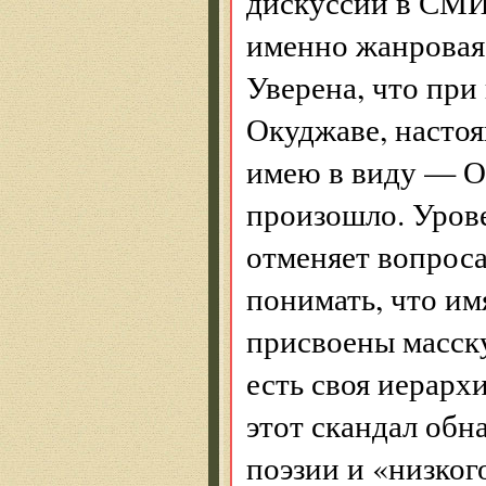
дискуссии в СМИ
именно жанровая
Уверена, что при
Окуджаве, настоя
имею в виду — 
произошло. Урове
отменяет вопроса
понимать, что им
присвоены масску
есть своя иерархи
этот скандал об
поэзии и «низког