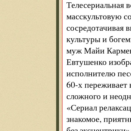
Телесериальная в
масскультовую с
сосредотачивая 
культуры и богем
муж Майи Кармен
Евтушенко изобра
исполнителю песе
60-х переживает 
сложного и неодн
«Сериал релакса
знакомое, прият
без эксцентрики»