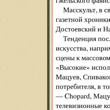
Масскульт, в с
газетной хроники
Достоевский и На
Тенденция пос
искусства, напри
сцены к массовом
«Высокие» испол
Мацуев, Спиваков
потребителя, в т
— Chopard, Мацу
телевизионные ко