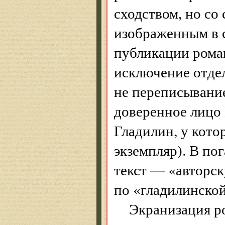
сходством, но со
изображенным в 
публикации рома
исключение отдел
не переписывание
доверенное лицо
Гладилин, у кото
экземпляр). В по
текст — «авторск
по «гладилинско
Экранизация р