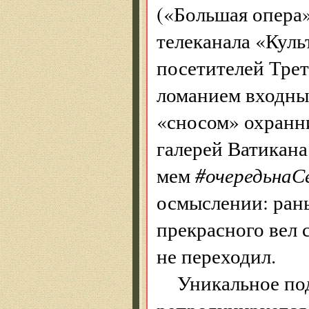
(«Большая опера»
телеканала «Куль
посетителей Трет
ломанием входны
«сносом» охранни
галерей Ватикана
мем
#очередьнаС
осмыслении: рань
прекрасного вел 
не переходил.
Уникальное по