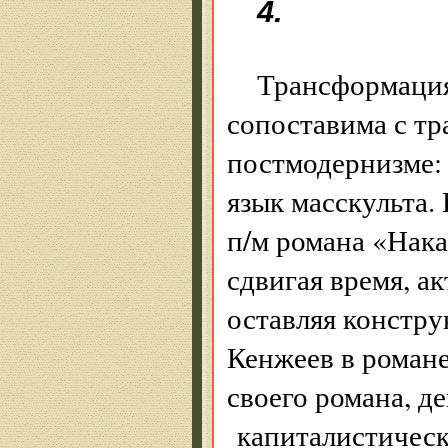
4.
Трансформация 
сопоставима с т
постмодернизме: 
язык масскульта.
п/м романа «Нака
сдвигая время, а
оставляя констру
Кенжеев в романе
своего романа, д
капиталистическ