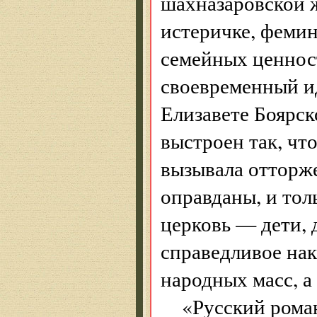
шахназаровской 
истеричке, феми
семейных ценнос
своевременный и
Елизавете Боярс
выстроен так, чт
вызывала отторж
оправданы, и тол
церковь — дети,
справедливое нак
народных масс, а
«Русский рома