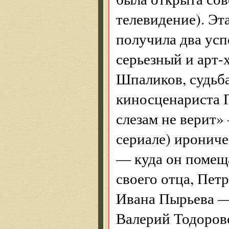
телевидение). Эт
получила два ус
серьезный и арт-
Шпаликов, судьба
киносценариста 
слезам не верит» 
сериале) ирониче
— куда он помеща
своего отца, Пет
Ивана Пырьева —
Валерий Тодоров