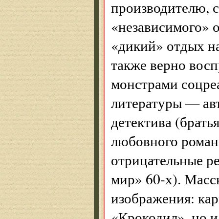
производителю, 
«независимого» о
«дикий» отдых на
также верно восп
монстрами соцре
литературы — авт
детектива (братья
любовного романа
отрицательные р
мир» 60-х). Масс
изображения: кар
«Крокодил», но и