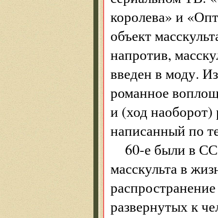
королева» и «Опт
объект масскульт
напротив, масску
введен в моду. И
романное воплощ
и (ход наоборот
написанный по т
60-е были в С
масскульта в жизн
распространение
развернутых к че