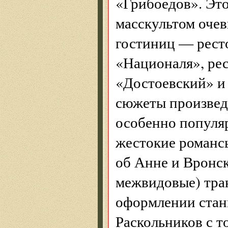
«Грибоедов». Эт
масскультом очев
гостиниц — рест
«Националя», ре
«Достоевский» и 
сюжеты произвед
особенно популя
жестокие романсы
об Анне и Вронск
межвидовые) тра
оформлении стан
Раскольников с т