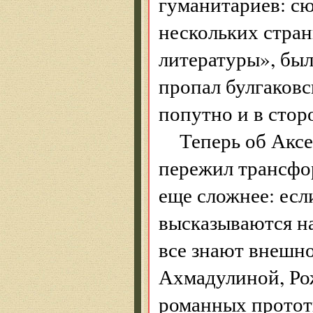
гуманитариев: сю
нескольких стра
литературы», был
пропал булгаковс
попутно и в стор
Теперь об Аксе
пережил трансфор
еще сложнее: есл
высказываются на
все знают внешн
Ахмадулиной, Ро
романных протот