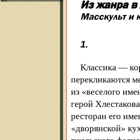
Из жанра в
Масскульт и 
1
.
Классика — ко
перекликаются м
из «веселого име
герой Хлестакова
ресторан его име
«дворянской» кух
гжельского фаянс