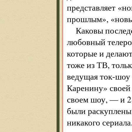
представляет «но
прошлым», «новы
Каковы последс
любовный телеро
которые и делают
тоже из ТВ, толь
ведущая ток-шоу
Каренину» своей 
своем шоу, — и 2
были раскуплены 
никакого сериала