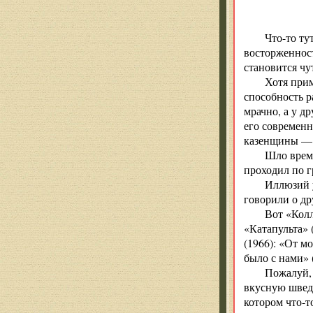
Не соде
Что-то ту
восторженнос
становится чу
Хотя при
способность р
мрачно, а у д
его современн
казенщины — и
Шло время
проходил по г
Иллюзий у
говорили о др
Вот «Колл
«Катапульта» 
(1966): «От м
было с нами» 
Пожалуй, 
вкусную шведс
котором что-т