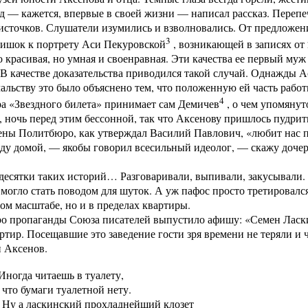
— кажется, впервые в своей жизни — написал рассказ. Перепеча
сточков. Слушатели изумились и взволновались. От предложения
3
ришок к портрету Аси Пекуровской
, возникающей в записях от 
о красивая, но умная и своенравная. Эти качества ее первый му
 В качестве доказательства приводился такой случай. Однажды Ас
альству это было объяснено тем, что положенную ей часть рабо
4
а «Звездного билета» принимает сам Демичев
, о чем упомянут
ночь перед этим бессонной, так что Аксенову пришлось пудрить
ены Политбюро, как утверждал Василий Павлович, «любит нас п
иду домой, — якобы говорил всесильный идеолог, — скажу дочер
десятки таких историй… Разговаривали, выпивали, закусывали. 
 могло стать поводом для шуток. А уж пафос просто третировался
ом масштабе, но и в пределах квартиры.
о пропаганды Союза писателей выпустило афишу: «Семен Ласкин
ртир. Посещавшие это заведение гости зря времени не теряли и 
и Аксенов.
да читаешь в туалету,
маги туалетной нету.
скинский прохладнейший клозет