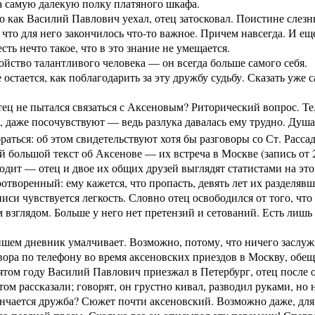
а самую далекую полку платяного шкафа.
о как Василий Павлович уехал, отец затосковал. Поистине слезные
, что для него закончилось что-то важное. Причем навсегда. И е
сть нечто такое, что в это знание не умещается.
ойство талантливого человека — он всегда больше самого себя.
 остается, как поблагодарить за эту дружбу судьбу. Сказать уже с
ец не пытался связаться с Аксеновым? Риторический вопрос. Те, 
, даже посочувствуют — ведь разлука давалась ему трудно. Душа,
браться: об этом свидетельствуют хотя бы разговоры со Ст. Расс
 большой текст об Аксенове — их встреча в Москве (запись от 2
одит — отец и двое их общих друзей выглядят статистами на эт
отворенный: ему кажется, что пропасть, девять лет их разделявш
писи чувствуется легкость. Словно отец освободился от того, что
взглядом. Больше у него нет претензий и сетований. Есть лишь б
шем дневник умалчивает. Возможно, потому, что ничего заслу
вора по телефону во время аксеновских приездов в Москву, обещ
ятом году Василий Павлович приезжал в Петербург, отец после о
том рассказали; говорят, он грустно кивал, разводил руками, но 
нчается дружба? Сюжет почти аксеновский. Возможно даже, для 