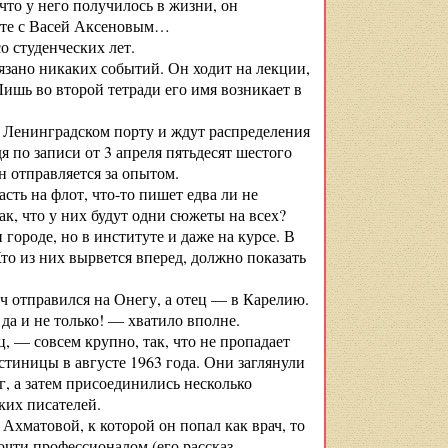
что у него получилось в жизни, он
есте с Васей Аксеновым…
о студенческих лет.
язано никаких событий. Он ходит на лекции,
Лишь во второй тетради его имя возникает в
в Ленинградском порту и ждут распределения
я по записи от 3 апреля пятьдесят шестого
он отправляется за опытом.
сть на флот, что-то пишет едва ли не
ак, что у них будут одни сюжеты на всех?
 городе, но в институте и даже на курсе. В
то из них вырвется вперед, должно показать
ч отправился на Онегу, а отец — в Карелию.
да и не только! — хватило вполне.
 — совсем крупно, так, что не пропадает
тиницы в августе 1963 года. Они заглянули
г, а затем присоединились несколько
ких писателей.
 Ахматовой, к которой он попал как врач, то
почти профессионалом (его рассказ