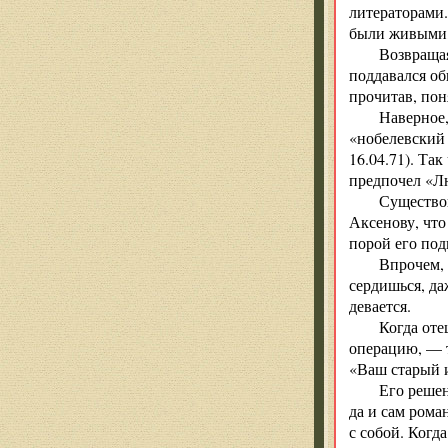
литераторами.
были живыми,
Возвращая
поддавался об
прочитав, поня
Наверное,
«нобелевский 
16.04.71). Так
предпочел «Лю
Существов
Аксенову, что
порой его под
Впрочем, 
сердишься, да
девается.
Когда оте
операцию, — т
«Ваш старый и
Его решен
да и сам рома
с собой. Когд