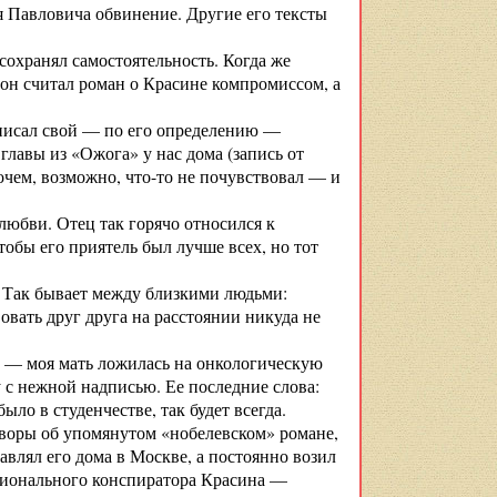
я Павловича обвинение. Другие его тексты
 сохранял самостоятельность. Когда же
 он считал роман о Красине компромиссом, а
е писал свой — по его определению —
главы из «Ожога» у нас дома (запись от
прочем, возможно, что-то не почувствовал — и
 любви. Отец так горячо относился к
тобы его приятель был лучше всех, но тот
. Так бывает между близкими людьми:
вовать друг друга на расстоянии никуда не
, — моя мать ложилась на онкологическую
 с нежной надписью. Ее последние слова:
ло в студенчестве, так будет всегда.
говоры об упомянутом «нобелевском» романе,
авлял его дома в Москве, а постоянно возил
ессионального конспиратора Красина —