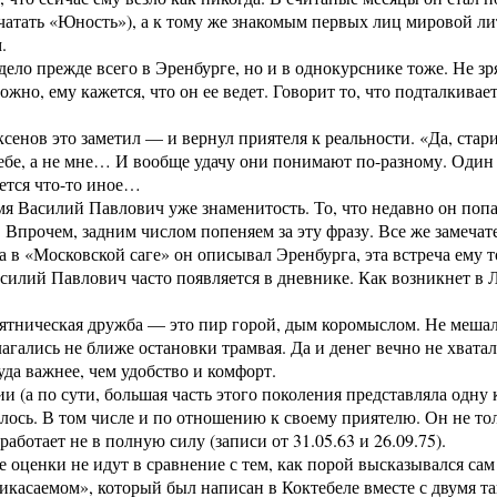
чатать «Юность»), а к тому же знакомым первых лиц мировой л
.
дело прежде всего в Эренбурге, но и в однокурснике тоже. Не зря
можно, ему кажется, что он ее ведет. Говорит то, что подталкив
сенов это заметил — и вернул приятеля к реальности. «Да, стари
ебе, а не мне… И вообще удачу они понимают по-разному. Один в
ется что-то иное…
мя Василий Павлович уже знаменитость. То, что недавно он поп
 Впрочем, задним числом попеняем за эту фразу. Все же замечат
а в «Московской саге» он описывал Эренбурга, эта встреча ему 
силий Павлович часто появляется в дневнике. Как возникнет в 
тническая дружба — это пир горой, дым коромыслом. Не мешало
агались не ближе остановки трамвая. Да и денег вечно не хватал
куда важнее, чем удобство и комфорт.
и (а по сути, большая часть этого поколения представляла одну
алось. В том числе и по отношению к своему приятелю. Он не толь
работает не в полную силу (записи от 31.05.63 и 26.09.75).
 оценки не идут в сравнение с тем, как порой высказывался са
касаемом», который был написан в Коктебеле вместе с двумя т