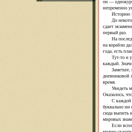
он — однокурс
непременно у
Историю э
До некото
сдает экзамен
первый раз.
На послед
на корабли да
года, есть пла
Тут-то и 
каждый. Значи
Заметьте,
дневниковой з
время.
Увидеть м
Оказалось, чт
С каждой 
буквально ни 
сюда выпить и
мировых знаме
Если вспо
можно сказать