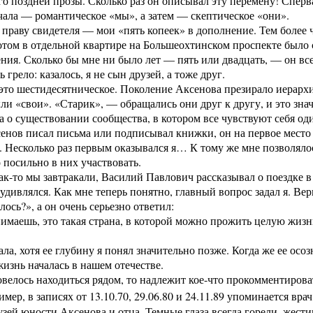
го поздней прозы. Сколько раз он описывал эту перемену! Спер
чала — романтическое «мы», а затем — скептическое «они».
 праву свидетеля — мои «пять копеек» в дополнение. Тем более
потом в отдельной квартире на Большеохтинском проспекте было
ния. Сколько бы мне ни было лет — пять или двадцать, — он все
 грело: казалось, я не сын друзей, а тоже друг.
это шестидесятническое. Поколение Аксенова презирало иерархи
ли «свои». «Старик», — обращались они друг к другу, и это зна
, а о существовании сообщества, в котором все чувствуют себя о
енов писал письма или подписывал книжки, он на первое место 
. Несколько раз первым оказывался я… К тому же мне позволяло
о посильно в них участвовать.
к-то мы завтракали, Василий Павлович рассказывал о поездке в
удивлялся. Как мне теперь понятно, главный вопрос задал я. Ве
лось?», а он очень серьезно ответил:
маешь, это такая страна, в которой можно прожить целую жизнь
ала, хотя ее глубину я понял значительно позже. Когда же ее осо
жизнь началась в нашем отечестве.
овелось находиться рядом, то надлежит кое-что прокомментирова
имер, в записях от 13.10.70, 29.06.80 и 24.11.89 упоминается в
зей юности Аксенова и отца. Темные глаза всегда горели, жес