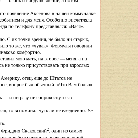
ва — огонь и воодушевление, а потом —
 что появление Аксенова в нашей коммуналке
 событием и для меня. Особенно впечатляла
гда по телефону представлялся: «Вася».
ю. С их точки зрения, не было ни старых,
чило то же, что «чувак». Формулы говорили
динаково комфортно.
ставил мою мать, на второе — меня, а на
сь не только присутствовать при взрослых
 Америку, отец, еще до Штатов не
рнее, вопрос был обычный: «Что Вам больше
 — и ни разу не соприкоснуться с
знал, то вспоминал чуть ли не ежедневно. Уж
ть.
2
рач Фридрих Скаковский
, один из самых
тикуляция была немного преувеличенной…