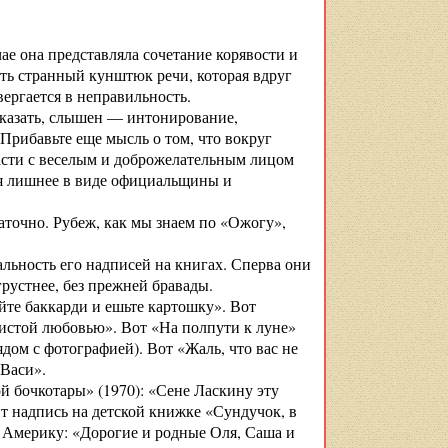
ае она представляла сочетание корявости и
ть странный кунштюк речи, которая вдруг
вергается в неправильность.
казать, слышен — интонирование,
Прибавьте еще мысль о том, что вокруг
ласти с веселым и доброжелательным лицом
бя лишнее в виде официальщины и
аточно. Рубеж, как мы знаем по «Ожогу»,
льность его надписей на книгах. Сперва они
грустнее, без прежней бравады.
йте баккарди и ешьте картошку». Вот
 чистой любовью». Вот «На полпути к луне»
ом с фотографией). Вот «Жаль, что вас не
 Васи».
й бочкотары» (1970): «Сене Ласкину эту
ит надпись на детской книжке «Сундучок, в
в Америку: «Дорогие и родные Оля, Саша и