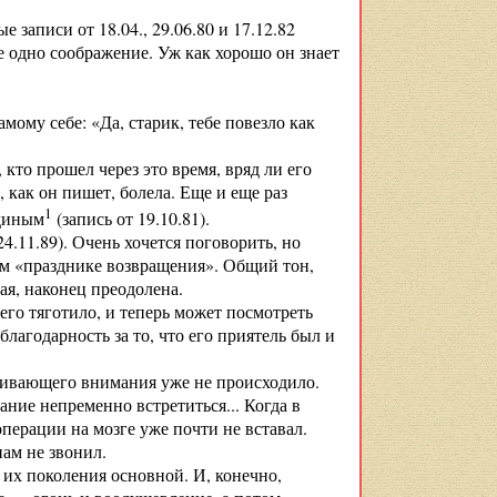
 записи от 18.04., 29.06.80 и 17.12.82
ще одно соображение. Уж как хорошо он знает
амому себе: «Да, старик, тебе повезло как
кто прошел через это время, вряд ли его
 как он пишет, болела. Еще и еще раз
1
адиным
(запись от 19.10.81).
4.11.89). Очень хочется поговорить, но
ом «празднике возвращения». Общий тон,
ая, наконец преодолена.
 его тяготило, и теперь может посмотреть
лагодарность за то, что его приятель был и
живающего внимания уже не происходило.
ание непременно встретиться... Когда в
перации на мозге уже почти не вставал.
нам не звонил.
их поколения основной. И, конечно,