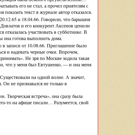
тывать его не стал, а прочел приятелям с
 показать текст в журнале автор отказался.
20.12.65 и 18.04.66. Говорили, что барышня
ж Довлатов и его конкурент Аксенов ценили
я отказалась участвовать в субботнике. В
ты она готова выполнить дома.
о в записи от 10.08.66. Приглашение было
ся и надевать черные очки. Впрочем,
ринимать». Не зря по Москве ходила такая
и, что у меня был Евтушенко, — и она меня
Существовали на одной волне. А значит,
. Он не признавался не только в
. Творческая встреча», она сразу была
что-то на афише писали… Разумеется, свой