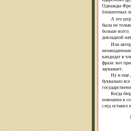
Однажды Фред 
блокнотных ли
А это шт
была не тольк
больше всего.
докладной нач
Или автор
неожиданным, 
кандидат в чл
фраза: вот пр
зауважает.
Ну и еще 
буквально все
государственн
Когда бюр
повешена в со
след оставил 
Иног
что бу
Ну а ла