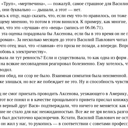
 «Труп», «мертвечина», — пожалуй, самое страшное для Васили
 они буквально — дышали, а этот — нет.
сь к отцу, надо сказать, что, если ему что-то нравилось, он тоже
щему мнению, то потом в этом винился. К примеру, как многие,
л, что это «лучшая» его «вещь» (запись от 06.06.71).
 эта оценка порадовала бы Аксенова, если бы в это время он н
роман». За несколько месяцев до этого Василий Павлович читал 
 что отец знал, что «главная» его проза не позади, а впереди. В
бовь к электричеству».
ала ли тут ревность? Если и существовала, то как одна из форм
 на всякие несовпадения реагировал болезненно. Ему хотелось, ч
водил.
ни обид, ни ссор не было. Взаимная симпатия была неизменной
же злишься, но все же побеждает не это. Ну и способность чувст
ц не смог приехать проводить Аксенова, уезжающего в Америку
от все понял и в качестве прощального привета прислал книжку
 верный друг Вася» подтверждали, что ничего не меняется: как бы
ие не стало для нас неожиданностью. Все же не зря велись раз
н был достаточно красноречив. Кстати, Василий Павлович не ост
а он жил у нас, то рукопись — в соответствии с советами проф