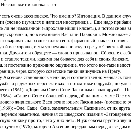
ржит и клочка газет.
т есть очень аксеновское. Что именно? Интонация. В данном случ
ти (словно изумился и написал иностранец)… Еще надо прибави
ть ли не изысканной («прохладнейший клозет»), а потом снова в
мер скромный, но в нем виден Василий Павлович. Можно даже с
азговаривать на разные голоса есть фирменный знак его стиля… 
рузей все хорошо, и мы узнаем аксеновскую грезу о Советской в
ика. Дружите и обрящете — словно призывал он. Сбросьте с се
 станьте такими, какими вы бываете для себя и своих близких.
, и постепенно приходило ощущение, что этого все-таки недост
ранице, через которую советские танки двинулись на Прагу.
 Аксенова становилось меньше, и соответственно менялась тона
ужбе, о радужных перспективах, а потом тоже о дружбе, но уже 
еги» (1961): «Дорогим Оле и Сене Ласкиным в знак дружбы. Пе
(1964): «Саше и Сене с большой надеждой на них, а маме Оле с
олодого жирненького Васи вечно юным Ласкиным» (помещено ряд
(1969): «Оле, Саше, Сене, замечательным Ласкиным, от их друга
перелом наметился, начиная со шведского издания «Затоваренно
кую книжку про то, чего у них нет». И уж совсем грустно звуч
о стучит» (1976), которую Аксенов передал нам перед отъездом 