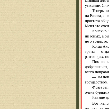
главный для е
угасание. Сна
Теперь по
на Ракова, а 
простота обще
Меня это очень
Конечно, 
ни юных, а бы
не о возрасте
Когда Акс
третье — отца
разговорах, н
Помню, ка
добравшийся, 
всего понрави
— Ты пони
государством.
Фраза зап
очень бурная 
Раз мне д
Вот, напр
одаренных дру