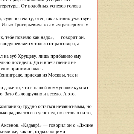
итературы. От подобных успехов голова
, судя по тексту, отец так активно участвует
ает Илью Григорьевича к самым развернутым
к, тебе повезло как надо», — говорит он.
оодушевляется только от разговора, а
ал на зуб Хрущеву, лишь прибавило ему
ельно посидели. Да и впечатления не
точно припоминалась.
Ленинграде, приехав из Москвы, так и
 даже то, что в нашей коммуналке кухня с
о. Зато было дружно и весело. А это,
 компанию) трудно остаться независимым, но
ко радовался его успехам, но сетовал на то,
м Аксенов. «Кадавр!» — говорил он о «Джине
акими же, как он, отдыхающими