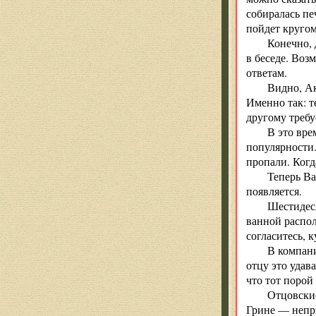
собиралась пе
пойдет кругом
Конечно, 
в беседе. Воз
ответам.
Видно, Ак
Именно так: т
другому требу
В это вре
популярности.
пропали. Когд
Теперь Ва
появляется.
Шестидеся
ванной распол
согласитесь, 
В компани
отцу это удав
что тот порой 
Отцовские
Грине — непри