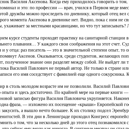
ник Василия Аксенова. Когда ему приходилось говорить о том, 
поминал и это: по профессии — врач, учился в Первом меде вм
той дружбы можно проследить по дневнику, который отец вел с
рого момента Аксенова в дневнике нет. Видно, пока с ним не св
ы, ухаживает за мест­ными красавицами, но что тут записывать? 
нем курсе студенты проходят практику на санитарной станции 
льнего плавания… У каждого свои соображения на этот счет. Суд
н и у отца: раз писатель — это в значительной степени опыт, то 
упомянут Аксенов. Оказывается, среди студентов, желающих попа
т, полученное знание они разделят между собой. Не выйдет ли т
 пока Василий Павлович не первый автор. Не только в стране или
аписи его имя соседствует с фамилией еще одного сокурсника. К
ир в столь молодом возрасте им не позволили. Василий Павлови
о опыта и здесь достаточно. По крайней мере на первые книги — 
новой записью фигура Василия Павловича укрупняется. Наконец,
одна фраза, — изложено их посещение «крыши» Европейской гос
 закусить, а вышло нечто большее. К их столику подсел Эренбур
нитостей. В эти дни в Ленинграде проходил Конгресс европейс
мнить о том, что за несколько дней до этого отец познакомился с
, что сейчас ему везло как никогда. В считаные месяцы он стал 