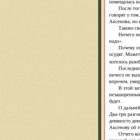
помещалась н
После тог
говорят о том
Аксенова, но е
Таково св
Ничего не
надо».
Почему от
осудят. Может
хотелось разо
Последний
ничего не вых
впрочем, умир
В этой за
незашоренным 
будет.
О дальней
Два-три разго
девяносто дев
Аксенову об э
Отчего ко