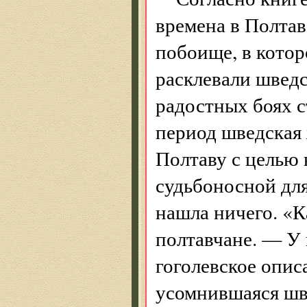
времена в Полтав
побоище, в котор
расклевали шведс
радостных боях с
период шведская 
Полтаву с целью 
судьбоносной дл
нашла ничего. «К
полтавчане. — У 
гоголевское опис
усомнившаяся шве