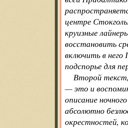
распространяется
центре Стокгол
круизные лайнеры
восстановить сре
включить в него
подспорье для п
Второй текст,
— это и воспомин
описание ночног
абсолютно безлю
окрестностей, к