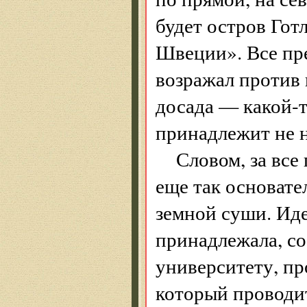
будет остров Гот
Швеции». Все пре
возражал против 
досада — какой-т
принадлежит не н
Словом, за все
еще так основате
земной суши. Иде
принадлежала, со
университету, п
который проводит