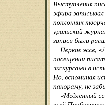
Выступления пис
эфира записывал
поклонник творч
уральский журна
записи были рас
Первое эссе, 
посещении писа
экскурсами в ис
Но, вспоминая ис
панораму, не заб
«Медленный се
всей Прибалтикой