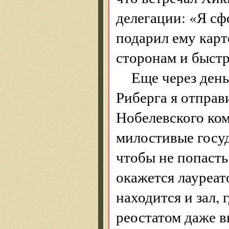
делегации: «Я сф
подарил ему карт
сторонам и быстр
Еще через ден
Риберга я отправ
Нобелевского ком
милостивые госуд
чтобы не попасть
окажется лауреато
находится и зал,
реостатом даже в