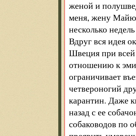
женой и полушве
меня, жену Майю
несколько недель
Вдруг вся идея ок
Швеция при всей 
отношению к эми
ограничивает въ
четвероногий дру
карантин. Даже 
назад с ее собач
собаководов по 
проявить умерен