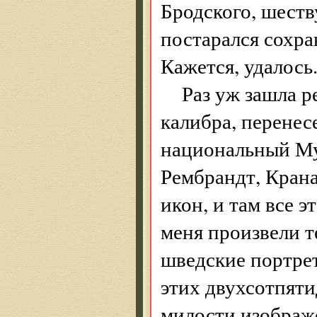
Бродского, шеств
постарался сохра
Кажется, удалось
Раз уж зашла р
калибра, перенес
национальный Му
Рембрандт, Крана
икон, и там все 
меня произвели т
шведские портрет
этих двухсотпяти
милости изображ