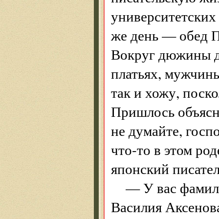
университетских 
же день — обед П
Вокруг дюжины д
платьях, мужчины
так и хожу, поско
Пришлось объясн
не думайте, госп
что-то в этом род
японский писател
— У вас фамили
Василия Аксенов