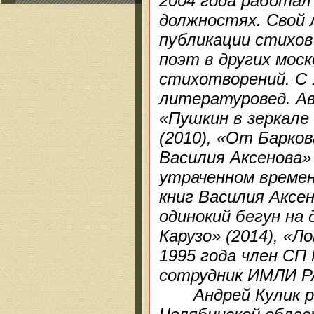
2004 года работал
должностях. Свой 
публикации стихов
поэт в других моск
стихотворений. С 
литературовед. Ав
«Пушкин в зеркале
(2010), «От Барко
Василия Аксенова» 
утраченном времен
книг Василия Аксе
одинокий бегун на
Карузо» (2014), «Л
1995 года член СП
сотрудник ИМЛИ Р
Андрей Кулик роди