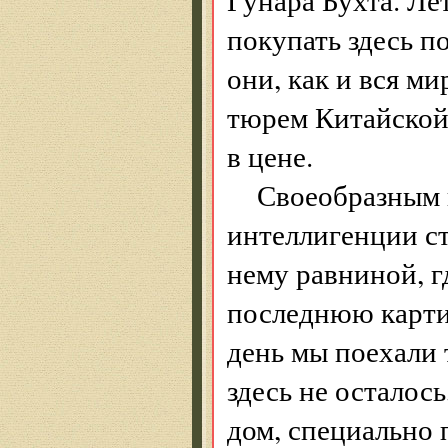
покупать здесь п
они, как и вся м
тюрем Китайской
в цене.
Своеобразным 
интеллигенции ст
нему равниной, 
последнюю карти
день мы поехали 
здесь не осталось
дом, специально