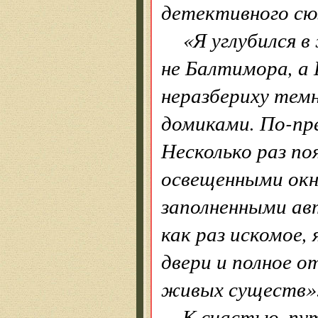
детективного с
«Я углубился в
не Балтимора, а 
неразбериху тем
домиками. По-пре
Несколько раз по
освещенными окн
заполненными ав
как раз искомое,
двери и полное о
живых существ»
К счастью, пу