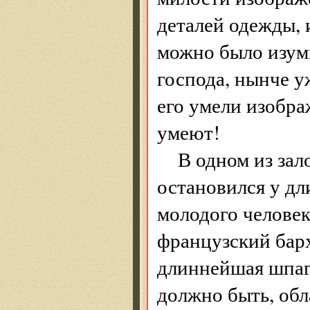
деталей одежды, 
можно было изуми
господа, нынче у
его умели изобра
умеют!
В одном из зал
остановился у дл
молодого человек
французский барх
длиннейшая шпага
должно быть, об