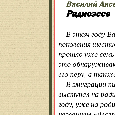
Василий Акс
Радиоэссе
В этом году Ва
поколения шестид
прошло уже семь 
это обнаруживаю
его перу, а такж
В эмиграции пи
выступал на ради
году, уже на роди
названием «Деся