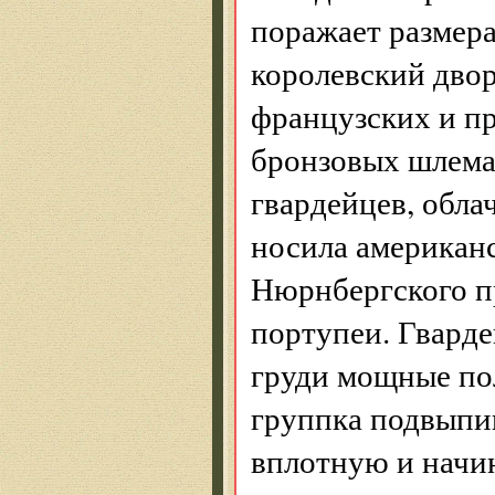
поражает размер
королевский дво
француз­ских и п
бронзовых шлема
гвардейцев, обла
носила американ
Нюрнбергского пр
портупеи. Гварде
груди мощные пол
группка подвыпи
вплотную и начин