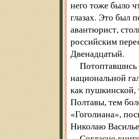
него тоже было ч
глазах. Это был 
авантюрист, сто
российским пере
Двенадцатый.
Потоптавшись 
национальной гал
как пушкинской, т
Полтавы, тем бол
«Гоголиана», по
Николаю Василье
Согласно книге