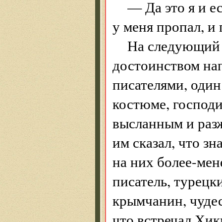
— Да это я и е
у меня пропал, и
На следующий 
достоинством нап
писателями, один
костюме, господин
высланным и разж
им сказал, что з
на них более-мен
писатель, турецк
крымчанин, чудес
что встречал Хик