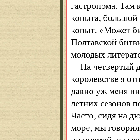
гастронома. Там 
копыта, большой
копыт. «Может бы
Полтавской битв
молодых литерато
На четвертый 
королевстве я от
давно уж меня ин
летних сезонов п
Часто, сидя на д
море, мы говорил
по прямой, на сев