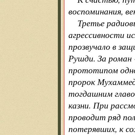
воспоминания, в
Третье радиов
агрессивности и
прозвучало в за
Рушди. За роман 
прототипом одно
пророк Мухаммед
тогдашним главо
казни. При рассм
проводит ряд пол
потерявших, к с