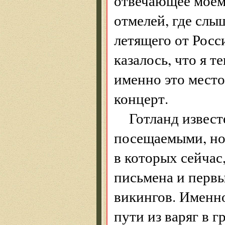
отвечающее моем
отмелей, где слы
летящего от Росси
казалось, что я 
именно это место
концерт.
Готланд извест
посещаемыми, но
в которых сейчас,
письмена и первы
викингов. Именно
пути из варяг в г