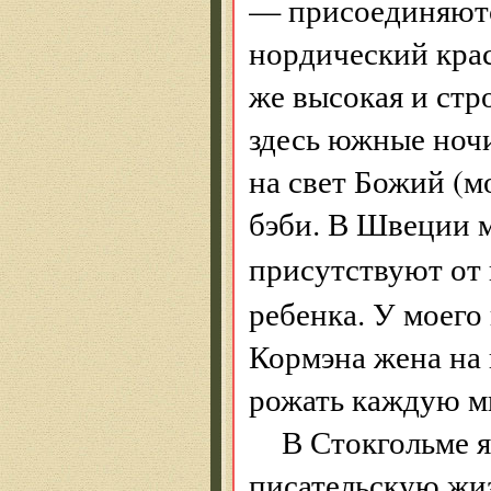
— присоединяютс
нордиче­ский кра
же высокая и стр
здесь южные ночи
на свет Божий (м
бэби. В Швеции м
присутствуют от 
ребенка. У моего
Кормэна жена на
рожать каждую м
В Стокгольме 
писательскую жиз