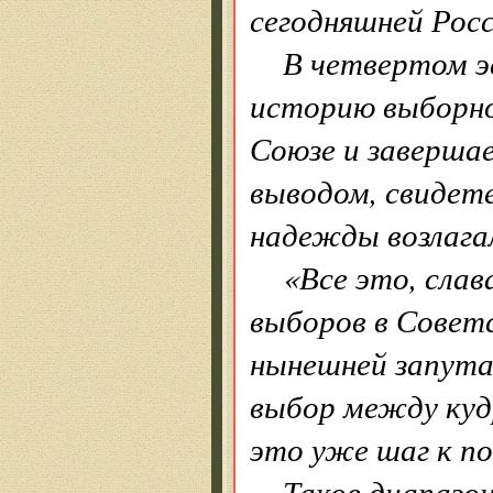
сегодняшней Росс
В четвертом эс
историю выборно
Союзе и заверша
выводом, свидет
надежды возлагал
«Все это, слав
выборов в Совет
нынешней запута
выбор между куд
это уже шаг к п
Таков диапазо