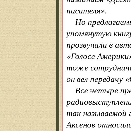
писателя».
Но предлагаем
упомянутую книгу
прозвучали в авт
«Голосе Америки
тоже сотруднича
он вел передачу 
Все четыре пр
радиовыступления
так называемой 
Аксенов относил