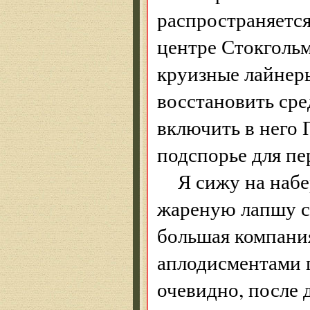
распространяется
центре Стокголь
круизные лайнер
восстановить сре
включить в него 
подспорье для пе
Я сижу на набе
жареную лапшу с
большая компания
аплодисментами 
очевидно, после 