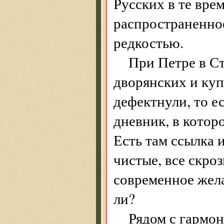
Русских в те вре
распространенное
редкостью.
При Петре в С
дворянских и куп
дефектнули, то е
дневник, в котор
Есть там ссылка и
чистые, все скроз
современное жела
ли?
Рядом с гармон