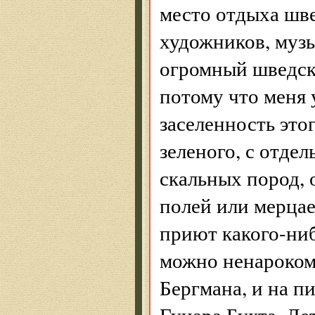
место отдыха шве
художников, музы
огромный шведск
потому что меня 
заселенность это
зеленого, с отде
скальных пород, о
полей или мерцае
приют какого-ниб
можно ненароком
Бергмана, и на п
Гунара Бухта. Ле