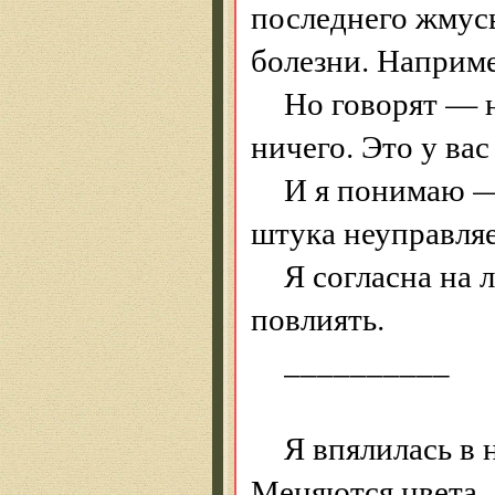
последнего жмусь
болезни. Наприме
Но говорят — 
ничего. Это у вас
И я понимаю — 
штука неуправля
Я согласна на 
повлиять.
__________
Я впялилась в 
Меняются цвета.