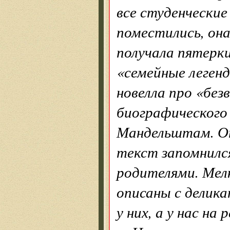
все студенческие
поместились, она
получала пятерк
«семейные леген
новелла про «без
биографического
Мандель­штам. О
текст запомнилс
родителями. Мел
описаны с делик
у них, а у нас на