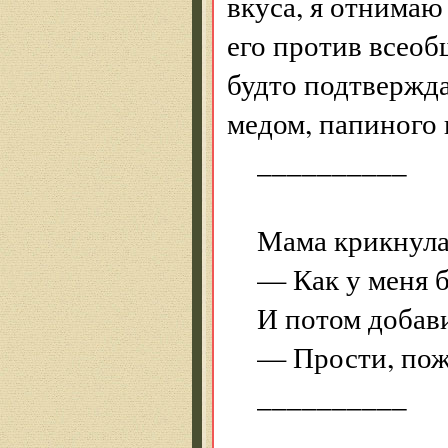
вкуса, я отнимаю 
его против всеоб
будто подтвержда
медом, папиного 
__________
Мама крикнула 
— Как у меня 
И потом добави
— Прости, пож
__________