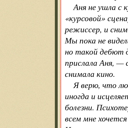
Аня не ушла с 
«курсовой» сцен
режиссер, и сни
Мы пока не видел
но такой дебют 
прислала Аня, —
снимала кино.
Я верю, что л
иногда и исцеляе
болезни. Психот
всем мне хочется