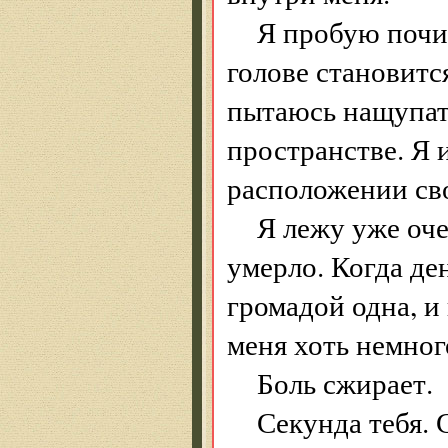
Я пробую почит
голове становитс
пытаюсь нащупат
пространстве. Я 
расположении сво
Я лежу уже оче
умерло. Когда ден
громадой одна, и 
меня хоть немног
Боль сжирает.
Секунда тебя. С