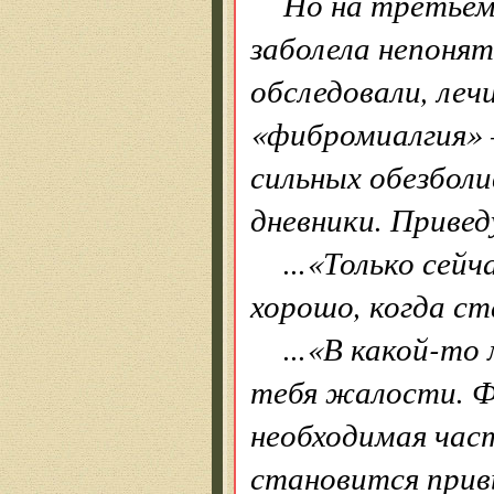
Но на третьем
заболела непонят
обследовали, леч
«фибромиалгия» 
сильных обезбол
дневники. Приведу
...«Только сей
хорошо, когда ст
...«В какой-то
тебя жалости. Ф
необходимая част
становится прив