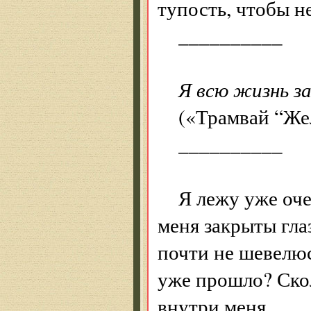
тупость, чтобы н
__________
Я всю жизнь з
(«Трамвай “Же
__________
Я лежу уже оче
меня закрыты гла
почти не шевелюс
уже прошло? Скол
внутри меня.