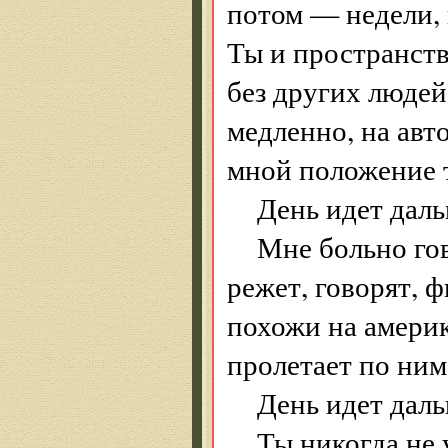
потом — недели, 
Ты и пространств
без других людей
медленно, на авт
мной положение т
День идет даль
Мне больно гов
режет, говорят, 
похожи на америк
пролетает по ним,
День идет даль
Ты никогда не 