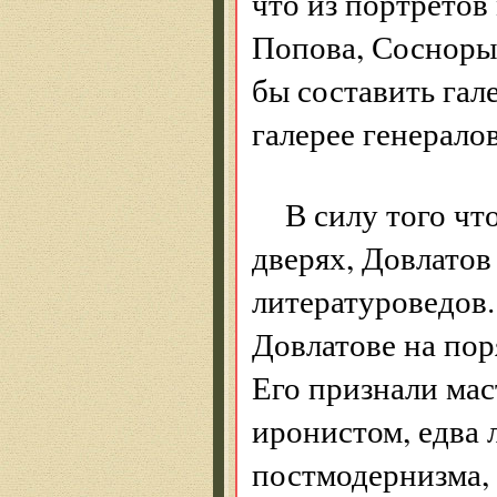
что из портретов
Попова, Сосноры
бы составить га
галерее генерало
В силу того чт
дверях, Довлатов
литературоведов.
Довлатове на пор
Его признали мас
иронистом, едва 
постмодернизма,