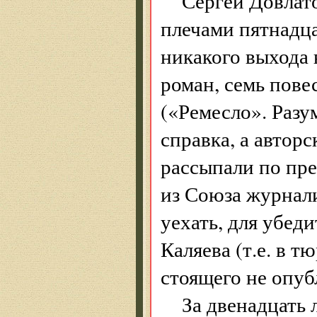
Сергей Довлато
плечами пятнадца
никакого выхода 
роман, семь пове
(«Ремесло». Разу
справка, а авторс
рассыпали по пр
из Союза журнал
уехать, для убед
Каляева (т.е. в т
стоящего не опуб
За двенадцать 