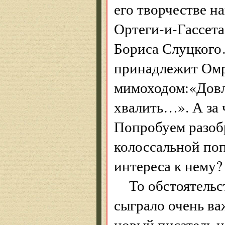
его творчестве н
Ортеги-и-Гассет
Бориса Слуцкого
принадлежит Омр
мимоходом:«Довлат
хвалить…». А за 
Попробуем разобр
колоссальной по
интереса к нему?
То обстоятельс
сыграло очень ва
новый писатель и