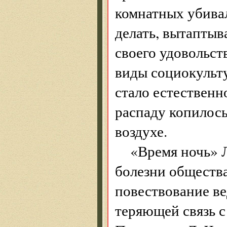
комнатных убивал
делать, вытаптыв
своего удовольс
виды социокульту
стало естественн
распаду копилось
воздухе.
«Время ночь» 
болезни общества,
повествование ве
теряющей связь 