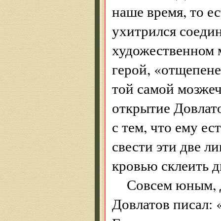
наше время, то ес
ухитрился соедини
художественном 
герой, «отщепен
той самой мозже
открытие Довлато
с тем, что ему ес
свести эти две л
кровью склеить д
Совсем юным, 
Довлатов писал: 