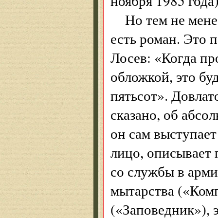
ноября 1985 года)
Но тем не мене
есть роман. Это 
Лосев: «Когда пр
обложкой, это бу
пятьсот». Довлат
сказано, об абсо
он сам выступает
лицо, описывает 
со службы в арми
мытарства («Ком
(«Заповедник»),