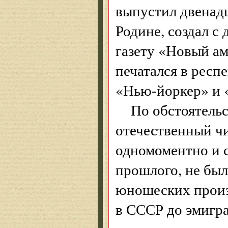
выпустил двенадц
Родине, создал с
газету «Новый ам
печатался в респ
«Нью-йоркер» и 
По обстоятельс
отечественный чи
одномоментно и с
прошлого, не был
юношеских произ
в СССР до эмигра