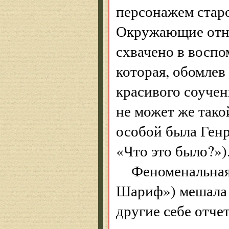
персонажем старо
Окружающие отно
схвачено в восп
которая, обомлев
красивого соучен
не может же тако
особой была Генри
«Что это было?»)
Феноменальная
Шариф») мешала и
другие себе отчет