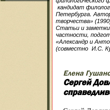
филологического ф
кандидат филологи
Петербурга. Автор
творчества» (1990
Статьи и заметки» 
частности, подго
«Александр и Анто
(совместно И.С. К
Елена Гушан
Сергей Довл
справедлив