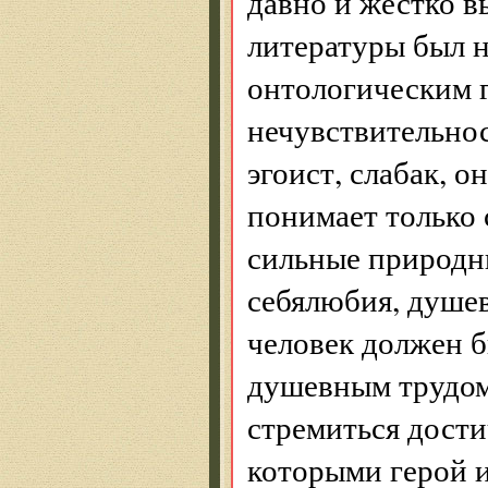
давно и жестко 
литературы был 
онтологическим 
нечувствительнос
эгоист, слабак, о
понимает только 
сильные природны
себялюбия, душе
человек должен б
душевным трудом
стремиться дост
которыми герой и