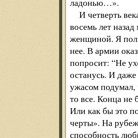
ладонью…».
И четверть век
восемь лет назад
женщиной. Я полю
нее. В армии оказ
попросит: “Не ух
останусь. И даже 
ужасом подумал, ч
то все. Конца не 
Или как бы это п
черты». На рубеж
способность люби