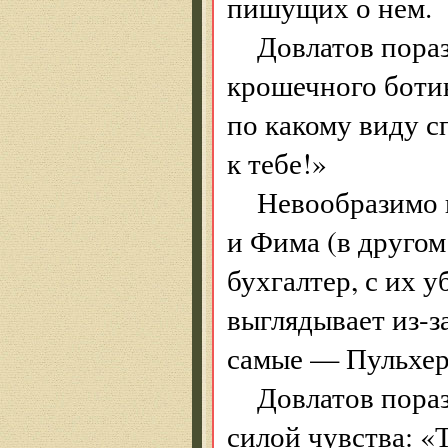
пишущих о нем.
Довлатов пора
крошечного боти
по какому виду 
к тебе!»
Невообразимо 
и Фима (в другом
бухгалтер, с их 
выглядывает из-за
самые — Пульхе
Довлатов пора
силой чувства: «