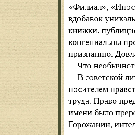
«Филиал», «Инос
вдобавок уникал
книжки, публицис
конгениальны про
признанию, Довла
Что необычног
В советской ли
носителем нравст
труда. Право пре
имени было прер
Горожанин, интел