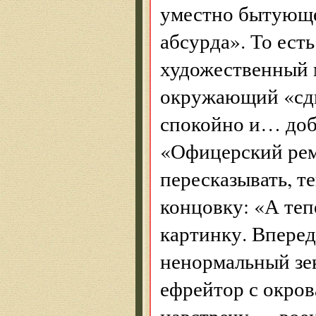
уместно бытующе
абсурда». То есть
художественный м
окружающий «сдв
спокойно и… доб
«Офицерский реме
пересказывать, те
концовку: «А теп
картинку. Вперед
ненормальный зек
ефрейтор с окров
навстречу — воен