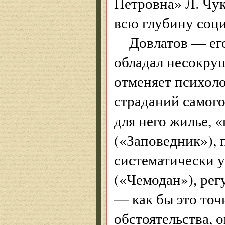
Петровна» Л. Чук
всю глубину соци
Довлатов — ег
обладал несокру
отменяет психол
страданий самого
для него жилье, 
(«Заповедник»), 
систематически 
(«Чемодан»), ре
— как бы это точ
обстоятельства,