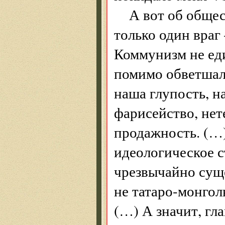
А вот об обще
только один враг
Коммунизм не еди
помимо обветшал
наша глупость, н
фарисейство, нет
продажность. (…
идеологическое 
чрезвычайно сущ
не татаро-монгол
(…) А значит, гл