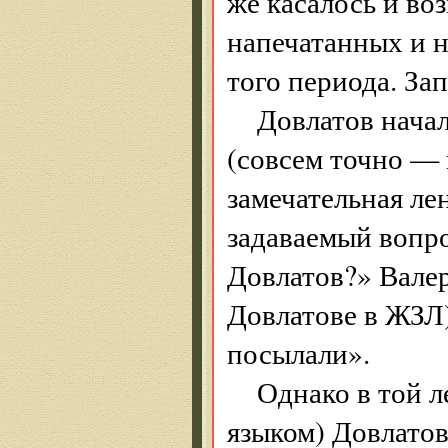
же касалось и во
напечатанных и н
того периода. Зап
Довлатов начал
(совсем точно — в
замечательная ле
задаваемый вопро
Довлатов?» Вале
Довлатове в ЖЗЛ)
посылали».
Однако в той 
языком) Довлатов