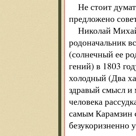
Не стоит думат
предложено сове
Николай Миха
родоначальник вс
(солнечный ее р
гений) в 1803 го
холодный (Два х
здравый смысл и 
человека рассудк
самым Карамзин с
безукоризненно у