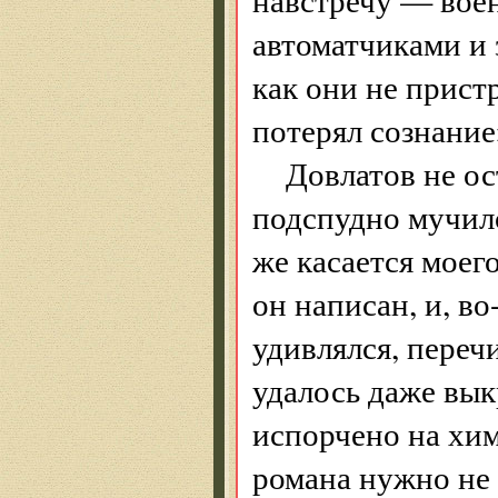
автоматчиками и
как они не прист
потерял сознание
Довлатов не о
подспудно мучило
же касается моег
он написан, и, во
удивлялся, переч
удалось даже вык
испорчено на хим
романа нужно не 