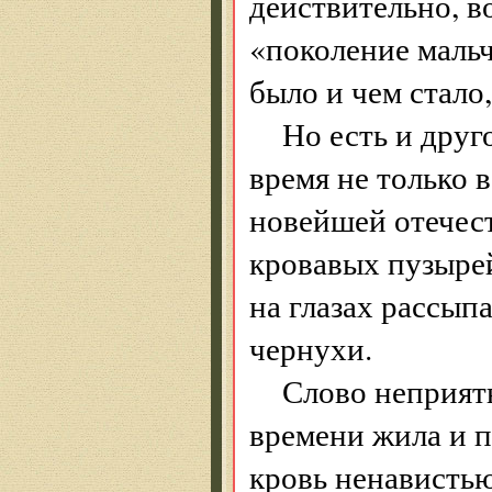
действительно, в
«поколение мальч
было и чем стало
Но есть и друг
время не только 
новейшей отечест
кровавых пузыре
на глазах рассы
чернухи.
Слово неприятн
времени жила и 
кровь ненавистью