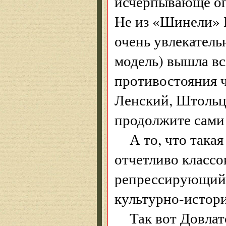
исчерпывающе оп
Не из «Шинели» Го
очень увлекатель
модель) вышла вс
противостояния ч
Ленский, Штольц 
продолжите сам
А то, что така
отчетливо классо
репрессирующий 
культурно-истори
Так вот Довлат