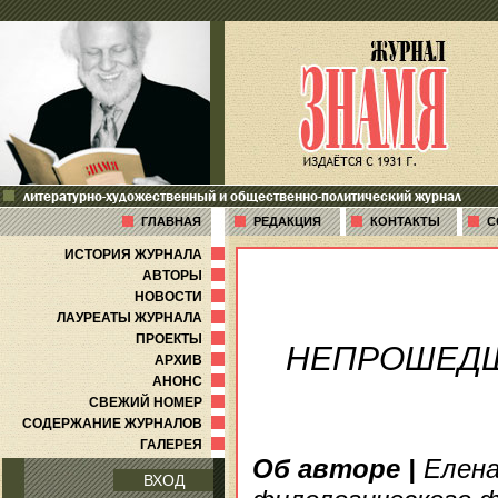
литературно-художественный и общественно-политический журнал
ГЛАВНАЯ
РЕДАКЦИЯ
КОНТАКТЫ
С
ИСТОРИЯ ЖУРНАЛА
АВТОРЫ
НОВОСТИ
ЛАУРЕАТЫ ЖУРНАЛА
ПРОЕКТЫ
НЕПРОШЕД
АРХИВ
АНОНС
СВЕЖИЙ НОМЕР
СОДЕРЖАНИЕ ЖУРНАЛОВ
ГАЛЕРЕЯ
Об авторе
|
Елена
ВХОД