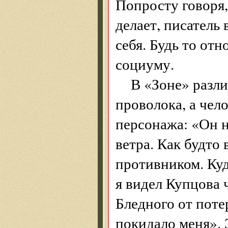
Попросту говоря, 
делает, писатель 
себя. Будь то от
социуму.
В «Зоне» разл
проволока, а чел
персонажа: «Он 
ветра. Как будто 
противником. Куд
я видел Купцова 
Бледного от поте
покидало меня». 