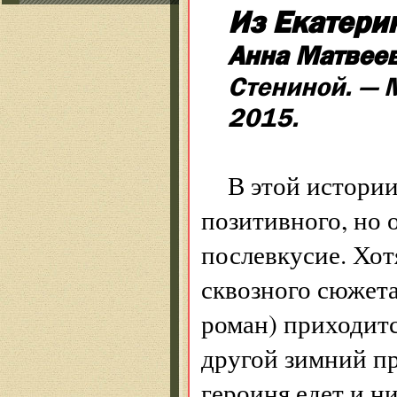
Из Екатери
Анна Матвее
Стениной. — 
2015.
В этой истории
позитивного, но 
послевкусие. Хот
сквозного сюжета
роман) приходитс
другой зимний п
героиня едет и ни