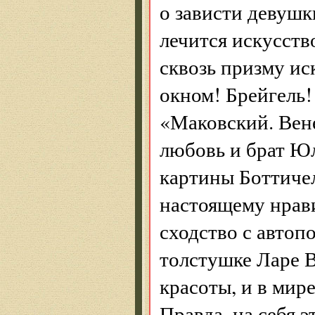
о зависти девушк
лечится искусст
сквозь призму иск
окном! Брейгель!
«Маковский. Вен
любовь и брат Юл
картины Боттичел
настоящему нрави
сходство с авто
толстушке Ларе В
красоты, и в мир
Правда, на себя