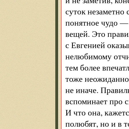
суток незаметно 
понятное чудо —
вещей. Это прави
с Евгенией оказыв
нелюбимому отчи
тем более впечат
тоже неожиданно)
не иначе. Правиль
вспоминает про с
И что она, кажетс
полюбят, но и в 