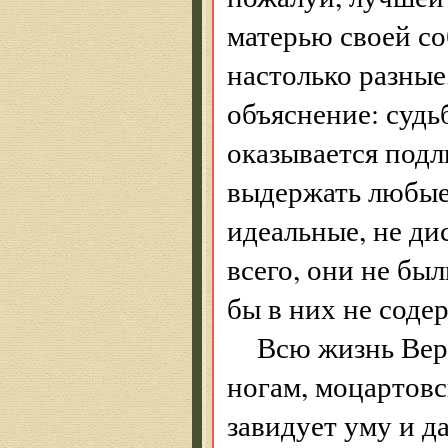
матерью своей с
настолько разные
объяснение: судь
оказывается под
выдержать любые 
идеальные, не д
всего, они не бы
бы в них не соде
Всю жизнь Вер
ногам, моцартовс
завидует уму и д