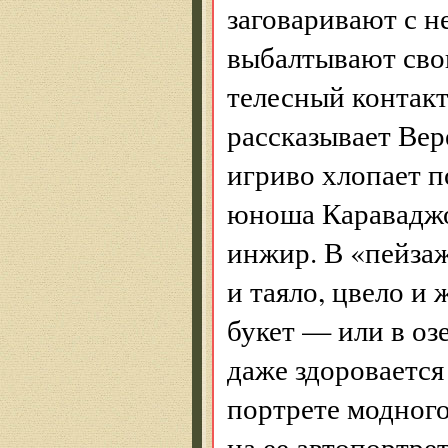
заговаривают с н
выбалтывают свои
телесный контакт
рассказывает Вер
игриво хлопает 
юноша Караваджо
инжир. В «пейзаж
и таяло, цвело и
букет — или в оз
даже здоровается
портрете модного
на ее автопортре