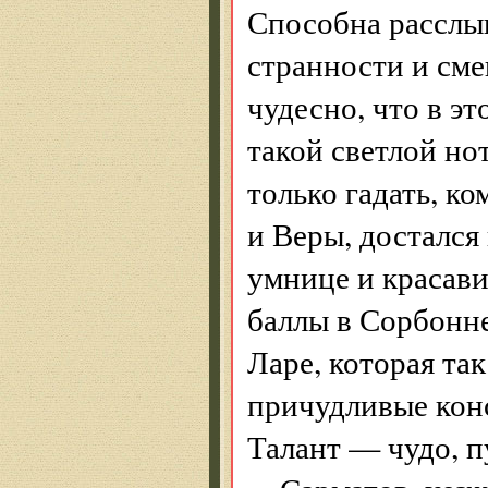
Способна расслы
странности и см
чудесно, что в эт
такой светлой но
только гадать, к
и Веры, достался
умнице и красави
баллы в Сорбонне
Ларе, которая та
причудливые кон
Талант — чудо, п