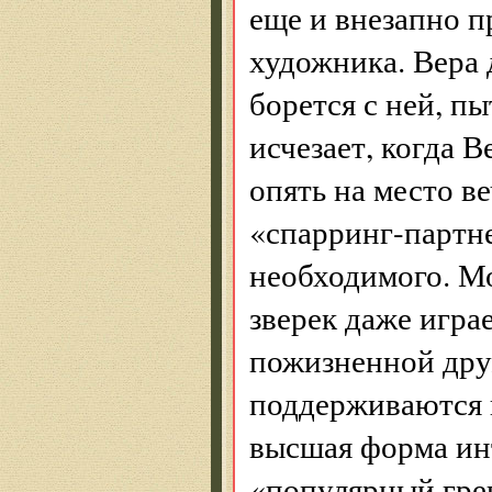
еще и внезапно 
художника. Вера
борется с ней, п
исчезает, когда В
опять на место в
«спарринг-партне
необходимого. Мо
зверек даже игра
пожизненной дру
поддерживаются и
высшая форма инт
«популярный гре