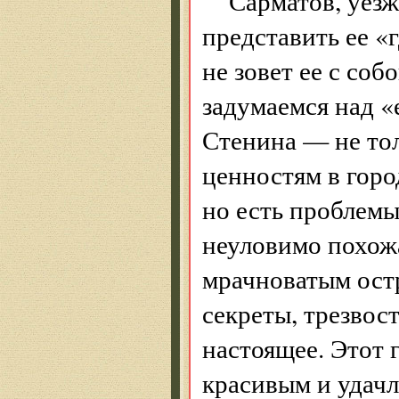
Сарматов, уезж
представить ее «
не зовет ее с соб
задумаемся над «
Стенина — не то
ценностям в город
но есть проблемы
неуловимо похож
мрачноватым ост
секреты, трезвос
настоящее. Этот 
красивым и удачл