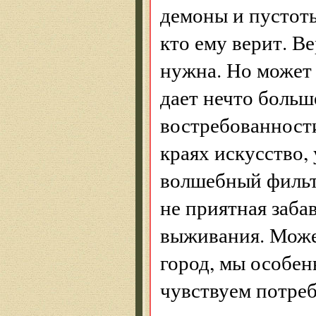
демоны и пустоты
кто ему верит. Ве
нужна. Но может 
дает нечто больш
востребованности
краях искусство,
волшебный фильт
не приятная заба
выживания. Может
город, мы особен
чувствуем потреб