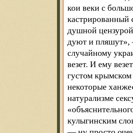
кои веки с большо
кастрированный 
душной цензурой.
дуют и пляшут», 
случайному укр
везет. И ему везе
густом крымском 
некоторые ханже
натурализме секс
«объяснительного
кулыгинским
сло
— ну просто очен