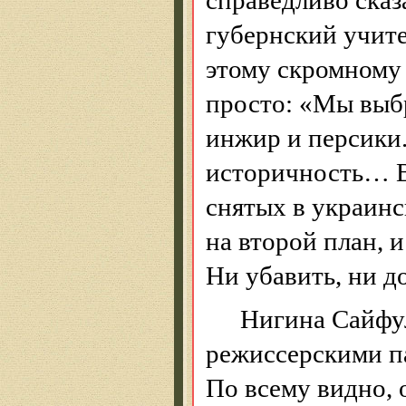
справедливо сказ
губернский учит
этому
скромному п
просто: «Мы выбр
инжир и персики.
историчность… В
снятых в украинс
на второй план, и
Ни убавить, ни д
Нигина
Сайфу
режиссерскими п
По всему видно, о