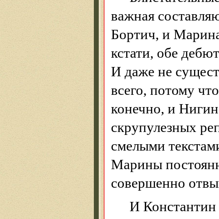
важная составля
Бортич
, и Марина
кстати, обе дебю
И даже не сущест
всего, потому чт
конечно, и
Нигин
скрупулезных реп
смелыми текстами
Марины постоянн
совершенно отвы
И Константин 