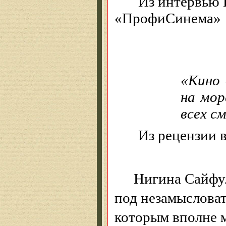
Из интервью
«
ПрофиСинема
»
«Кино 
на мор
всех
см
Из рецензии 
Нигина
Сайфу
под незамысловат
которым
вполне м