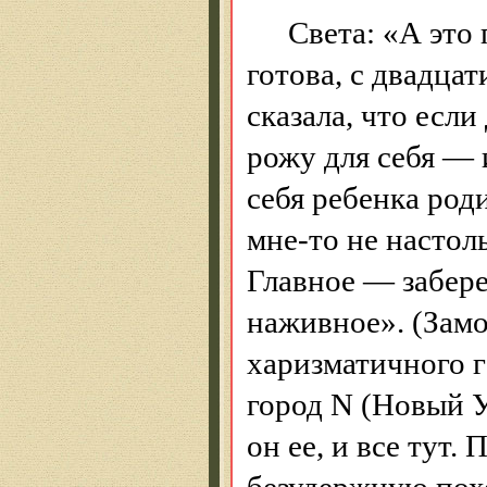
Света: «А это
готова
, с двадцат
сказала, что если
рожу для себя — 
себя ребенка роди
мне-то не настоль
Главное — забере
наживное». (Замо
харизматичного
г
город N (Новый У
он ее, и все тут.
П