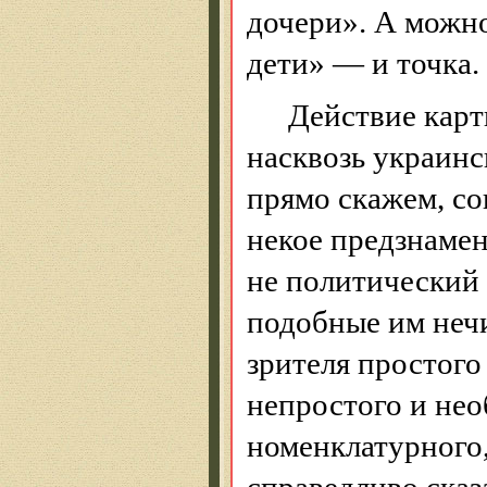
дочери». А можно
дети» — и точка.
Действие карт
насквозь украинс
прямо скажем, с
некое предзнамен
не политический з
подобные им неч
зрителя простого
непростого и не
номенклатурного,