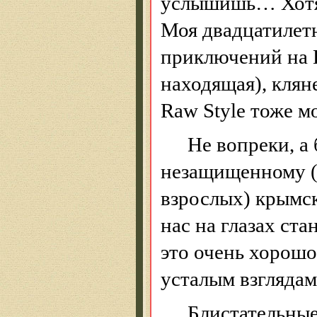
услышишь
… Х
от
Моя двадцатилетн
приключений на
находящая), клян
Raw
Style
тоже м
Не вопреки, а
незащищенному (
взрослых) крымск
нас на глазах ста
это очень хорошо
усталым взгляда
Блистательные