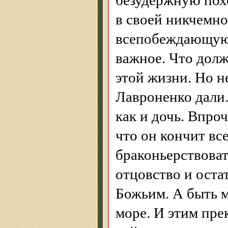
безудержную пох
в своей никчемн
всепобеждающую 
важное. Что долж
этой жизни. Но н
Лавроненко дали.
как и дочь. Впроч
что он кончит вс
браконьерствоват
отцовство
и оста
Божьим. А быть м
море. И этим
пре