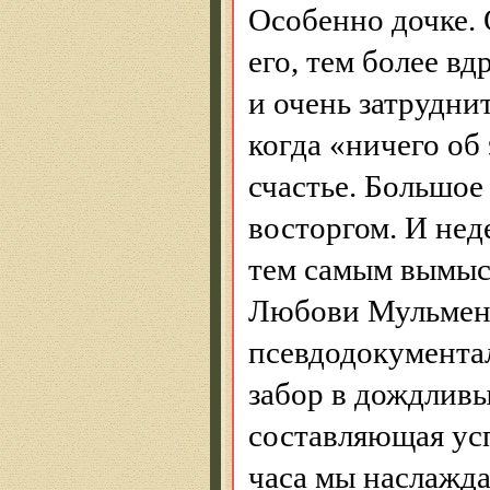
Особенно дочке. 
его, тем
более вд
и очень затрудни
когда «ничего об
счастье.
Большое
восторгом. И нед
тем самым вымыс
Любови
Мульмен
псевдодокумента
забор в дождливы
составляющая ус
часа мы наслажд