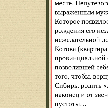
месте. Непутевог
выраженным мужс
Которое появилось
рождения его не
нежелательной д
Котова (квартира
провинциальной 
позволившей себе
того, чтобы, вер
Сибирь, родить «
наконец и от зве
пустоты…