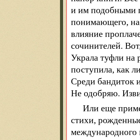
и им подобными 
понимающего, на
влияние проплач
сочинителей. Вот
У
крала туфли на р
поступила, как л
С
реди бандиток 
Не одобряю. Изв
Или еще прим
стихи, рожденные
международного