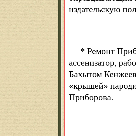
издательскую по
*
Ремонт Приб
ассенизатор, раб
Бахытом
Кенжее
«крышей» пароди
Приборова
.