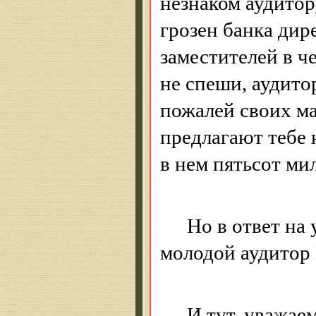
незнаком аудито
грозен банка дире
заместителей в ч
не спеши, аудитор
пожалей своих м
предлагают тебе
в нем пятьсот ми
Но в ответ на
молодой аудито
И тут, уважае