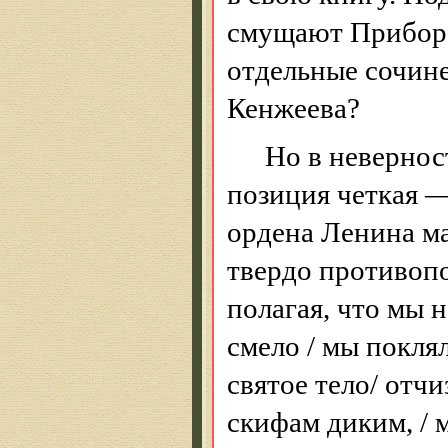
смущают
Прибор
отдельные сочине
Кенжеева
?
Но в неверно
позиция четкая —
ордена Ленина м
твердо противопо
полагая, что мы 
смело
/ мы поклял
святое тело/ отчи
скифам диким, / 