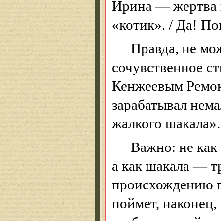
Ирина — жертва г
«котик». / Да! По
Правда, не мо
сочувственное ст
Кенжеевым
Ремон
зарабатывал нема
жалкого шакала».
Важно: не как
а как шакала — т
происхождению п
поймет, наконец,