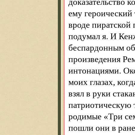
доказательство к
ему героический 
вроде пиратской 
подумал я. И
Кен
беспардонным обр
произведения Ре
интонациями. Ок
моих глазах, ког
взял в руки стак
патриотическую
родимые «Три се
пошли они в ран