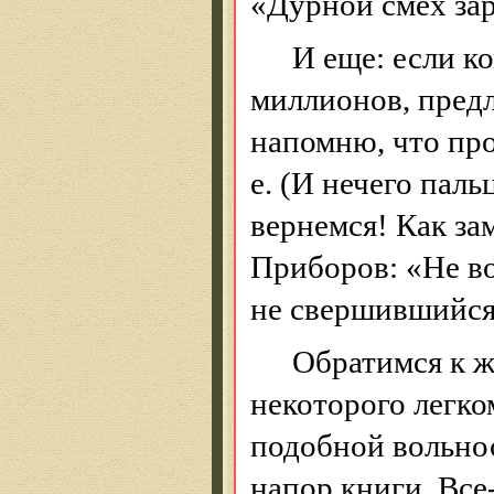
«Дурной смех зар
И еще: если ко
миллионов, предл
напомню, что пр
е.
(И нечего паль
вернемся!
Как зам
Приборов:
«Не в
не свершившийся
Обратимся к ж
некоторого легк
подобной вольно
напор книги. Все