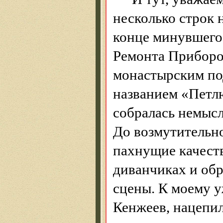
несколько строк 
конце минувшего
Ремонта
Приборо
монастырским по
названием «Петлю
собралась немысл
До возмутительн
пахнущие качест
диванчиках и об
сцены. К моему у
Кенжеев
, нацепи