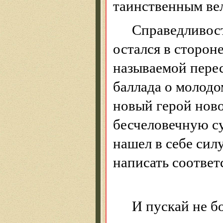
таинственным ве
Справедливост
остался в сторон
называемой перес
баллада о молодо
новый герой ново
бесчеловечную с
нашел в себе сил
написать соотве
И пускай не б