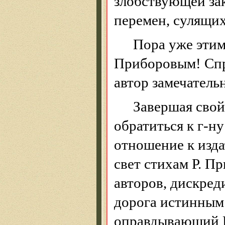
злобствующей
за
перемен, сулящих
Пора уже эти
Приборовым
! Сп
автор замечатель
Завершая свой
обратиться к г-н
отношение к изда
свет стихам Р.
Пр
авторов, дискре
дорога истинным 
оправдывающий 