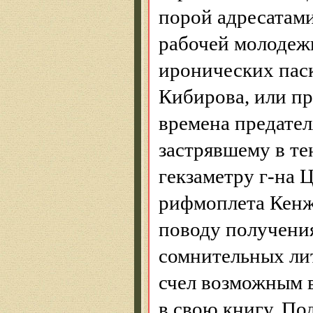
порой адресатам
рабочей молодежи
иронических пас
Кибирова
, или п
времена предател
застрявшему в т
гекзаметру г-на 
рифмоплета
Кенж
поводу получени
сомнительных ли
счел возможным в
в свою книгу. П