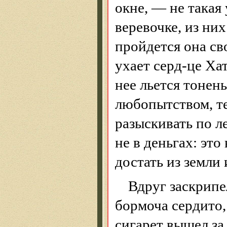
окне, — не такая 
веревочке, из ни
пройдется она с
ухает серд-це
Ха
нее льется тонень
любопытством, те
разыскивать по л
не в деньгах: это
достать из земли
Вдруг заскрипе
бормоча сердито,
сигарет вышел за