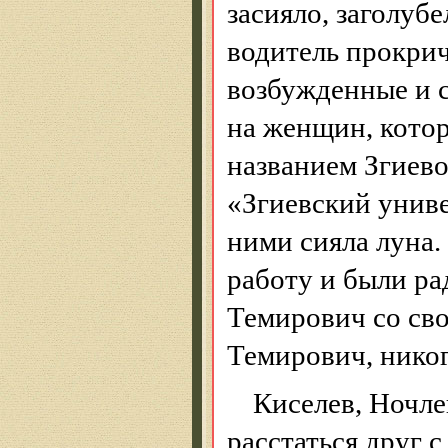
засияло, заголубе
водитель прокрич
возбужденные и с
на женщин, кото
названием
Згиев
«
Згиевский
униве
ними сияла луна.
работу и были р
Темирович
со сво
Темирович
, нико
Киселев, Ночле
расстаться друг с