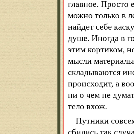
главное. Просто 
можно только в л
найдет себе каск
душе. Иногда в го
этим кортиком, но
мысли материальн
складываются ино
происходит, а во
ни о чем не думат
тело вхож.
Путники совсем
сбились так случ