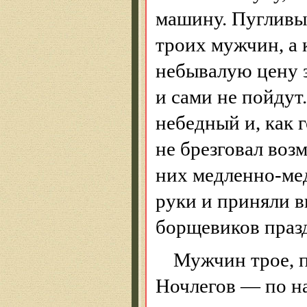
машину. Пугливые
троих мужчин, а 
небывалую цену з
и сами не пойдут
небедный и, как 
не брезговал воз
них медленно-мед
руки и приняли 
борщевиков праз
Мужчин трое, п
Ночлегов — по н