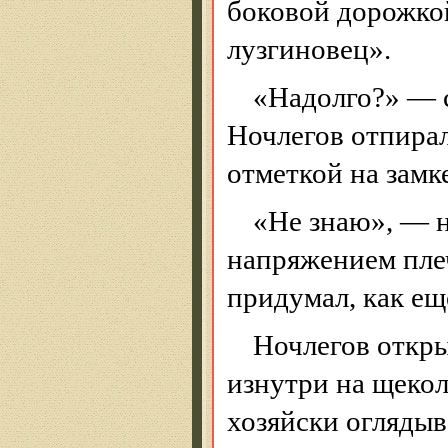
боковой дорожко
лузгиновец
».
«Надолго?» — с
Ночлегов отпирал
отметкой на замке
«Не знаю», — н
напряжением плеч
придумал, как еще
Ночлегов откры
изнутри на щекол
хозяйски оглядыв