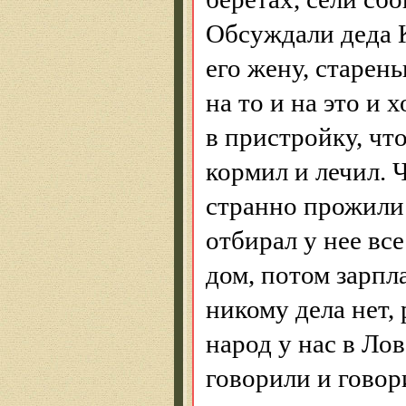
Обсуждали деда К
его жену, старен
на то и на это и 
в пристройку, что
кормил и лечил. 
странно прожили:
отбирал у нее вс
дом, потом зарпл
никому дела нет
народ у нас в
Лов
говорили и говор