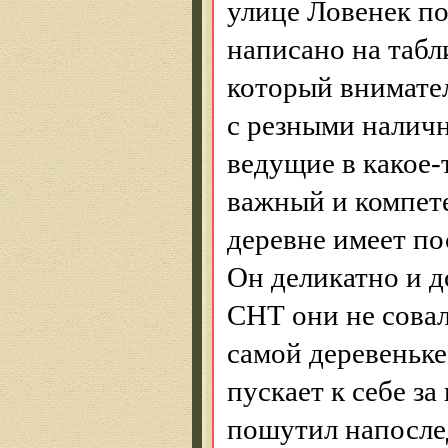
улице
Ловенек
по
написано на табл
который внимател
с резными наличн
ведущие в
какое-
важный и компете
деревне имеет п
Он деликатно и д
СНТ они не совал
самой деревеньке
пускает к себе з
пошутил напосле