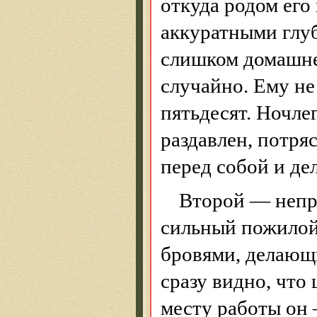
откуда родом его
аккуратными глуб
слишком домашнее
случайно. Ему н
пятьдесят. Ночлег
раздавлен, потря
перед собой и де
Второй — непр
сильный пожилой
бровями, делающ
сразу видно, что
месту работы он 