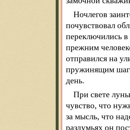
замочной скважин
Ночлегов заинте
почувствовал обл
переключились в 
прежним человек
отправился на у
пружинящим шагом
день.
При свете луны
чувство, что нуж
за мысль, что на
раздумьях он пос