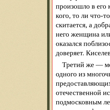
произошло в его к
кого, то ли что-т
скитается, а доб
него женщина или
оказался поблизо
доверяет. Киселев
Третий же — 
одного из многоч
предоставляющих
отечественной и
подмосковным ле