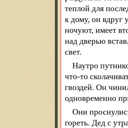
теплой для после
к дому, он вдруг 
ночуют, имеет вт
над дверью встав
свет.
Наутро путнико
что-то сколачива
гвоздей. Он чини
одновременно пр
Они проснулись
гореть. Дед с утр