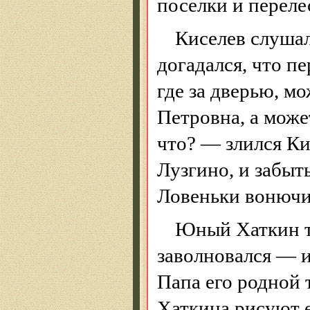
поселки и переле
Киселев слушал
догадался, что п
где за дверью, мо
Петровна, а може
что? — злился Ки
Лузгино
, и забыт
Ловеньки
вонюч
Юный
Хаткин
заволновался — и
Папа его родной 
Хаткина
рисуют е