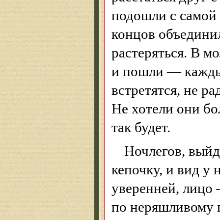
подошли с самой
концов объединил
растеряться. В 
и пошли — каждый
встретятся, не ра
Не хотели они бол
так будет.
Ночлегов, выйд
кепочку
, и вид у
уверенней, лицо 
по неряшливому 