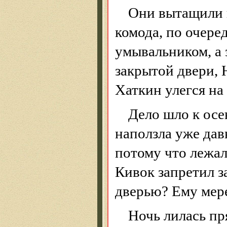
Они вытащили в
комода, по очере
умывальником, а 
закрытой двери, 
Хаткин
улегся на
Дело шло к осе
наползла уже да
потому что лежал 
Кивок запретил за
дверью? Ему мер
Ночь лилась пр