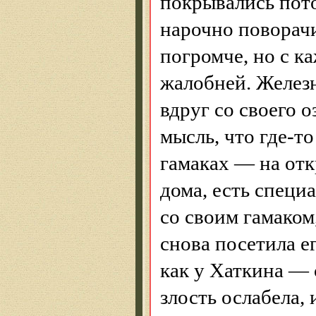
покрывались пот
нарочно поворачи
погромче
, но с 
жалобней. Железн
вдруг со своего 
мысль, что где-т
гамаках — на от
дома, есть специ
со своим гамаком
снова посетила е
как у
Хаткина
— с
злость ослабела,