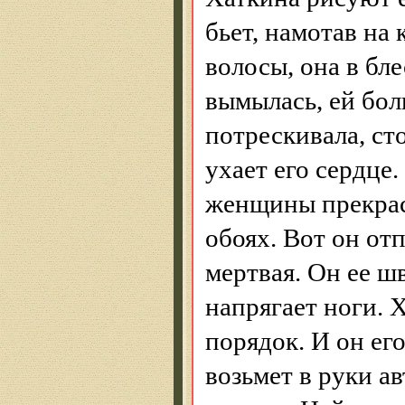
бьет, намотав на
волосы, она в бл
вымылась, ей бо
потрескивала, ст
ухает его сердце
женщины прекрасн
обоях. Вот он от
мертвая. Он ее ш
напрягает ноги. 
порядок. И он ег
возьмет в руки ав