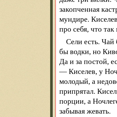
закопченная каст
мундире. Киселе
про себя, что так
Сели есть. Чай
бы водки, но Кив
Да и за постой, е
— Киселев, у
Ноч
молодый
, а недо
припрятал.
Кисел
порции, а Ночлег
забывая жевать.