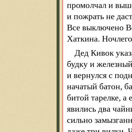
промолчал и выш
и пожрать не дас
В
се выключено В
Хаткина
.
Ночлего
Дед Кивок ука
будку и железный
и вернулся с под
начатый батон, б
битой тарелке, а
явились два чай
сильно
замызган
даже три вилки. 