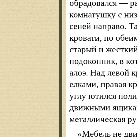
обрадовался — р
комнатушку с ни
сеней направо. Т
кровати, по обеи
старый и жесткий
подоконник, в ко
алоэ. Над левой 
елками, правая к
углу ютился поли
движными ящиками
металлическая ру
«Мебель не дви