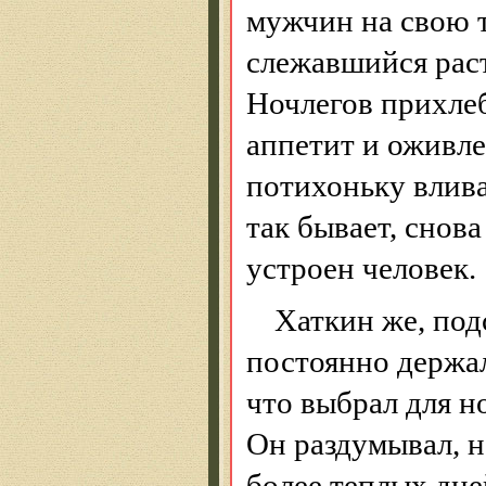
мужчин на свою 
слежавшийся рас
Ночлегов прихлеб
аппетит и оживле
потихоньку вливал
так бывает, снова
устроен человек.
Хаткин
же, под
постоянно держал
что выбрал для н
Он раздумывал, н
более теплых дн