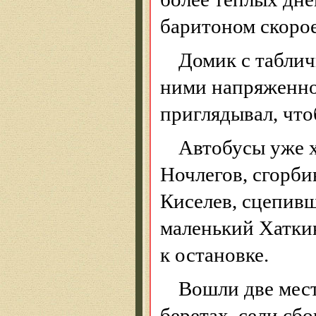
баритоном скорое
Домик с таблич
ними напряженно
приглядывал, что
Автобусы уже х
Ночлегов, сгорби
Киселев, сцепив
маленький
Хатки
к остановке.
Вошли две мест
беретах, сели сб