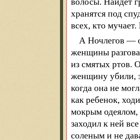
волосы. Найдет г
хранятся под спуд
всех, кто мучает.
А Ночлегов — о
женщины разгова
из смятых ртов. 
женщину убили, з
когда она не могл
как ребенок, ход
мокрым одеялом, 
заходил к ней вс
соленым и не дав