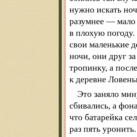
нужно искать ночл
разумнее — мало
в плохую погоду.
свои маленькие
д
ночи, они друг з
тропинку, а посл
к деревне
Ловень
Это заняло мин
сбивались, а фон
что батарейка сел
раз пять уронить