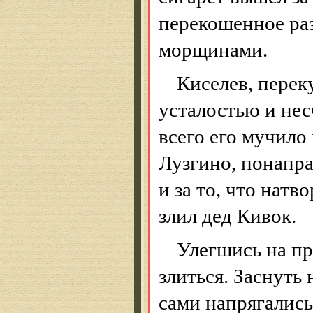
перекошенное ра
морщинами.
Киселев, перек
усталостью и нес
всего его мучило
Лузгино
, понапра
и за то, что натв
злил дед Кивок.
Улегшись на пр
злиться. Заснуть 
сами напрягались 