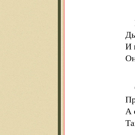
Ды
И
Он
Пр
А 
Та