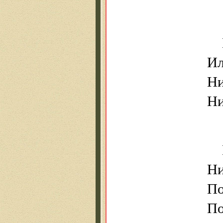
И
Ни
Ни
Н
По
П