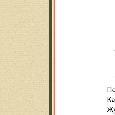
По
Ка
Жу