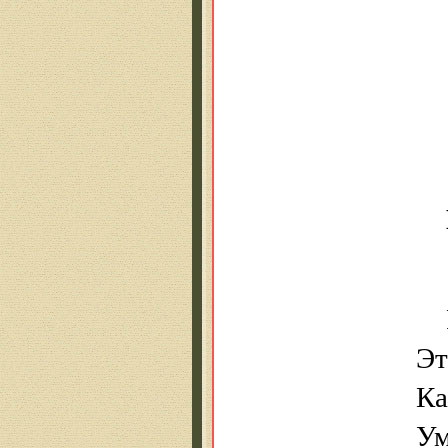
Эт
Ка
Ум