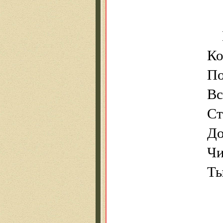
Ко
По
Вс
Ст
До
Чи
Ты