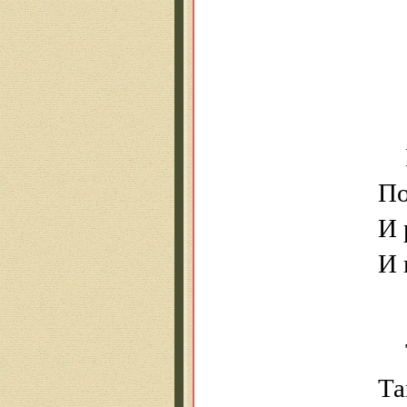
По
И 
И
Та