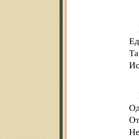
Ед
Та
Ис
Од
От
Не