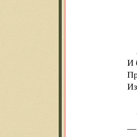
И
Пр
Из
—