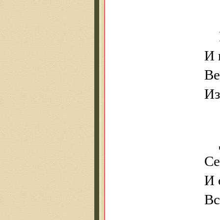
И
Ве
Из
Се
И 
В
с