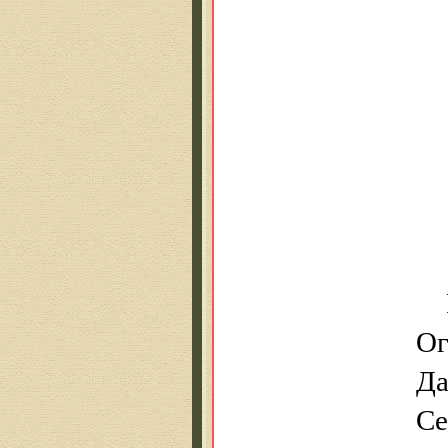
Ог
Да
Се