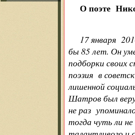
О поэте Ник
17 января 20
бы 85 лет. Он уме
подборки своих 
поэзия в советск
лишенной социал
Шатров был веру
не раз упоминал
тогда чуть ли н
талантливого и 