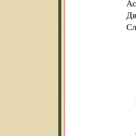
Ас
Дв
С