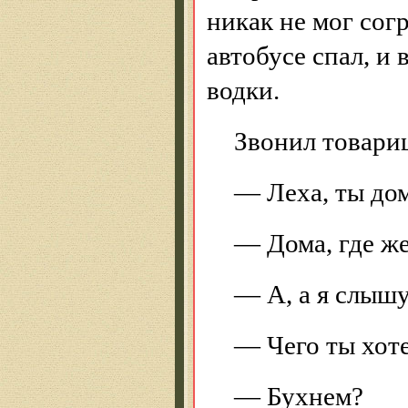
никак не мог согр
автобусе спал, и 
водки.
Звонил товарищ
— Леха, ты до
— Дома, где же
— А, а я слышу
— Чего ты хот
— Бухнем?