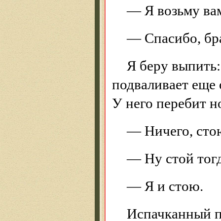
— Я возьму ва
— Спасибо, бр
Я беру выпить:
подваливает еще 
У него перебит но
— Ничего, стою
— Ну стой тогд
— Я и стою.
Испачканный п