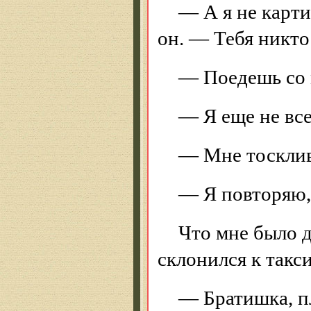
— А я не карти
он. — Тебя никто
— Поедешь со 
— Я еще не все
— Мне тоскливо
— Я повторяю, 
Что мне было д
склонился к такс
— Братишка, пл