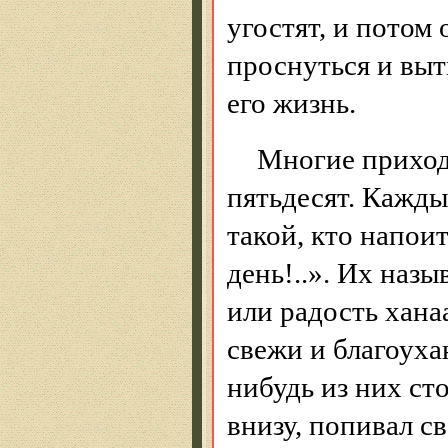
угостят, и потом
проснуться и выть
его жизнь.
Многие приходя
пятьдесят. Кажды
такой, кто напои
день!..». Их наз
или радость хана
свежи и благоуха
нибудь из них сто
внизу, попивал с