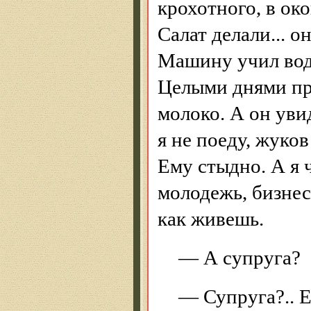
крохотного, в око
Салат делали... о
Машину учил води
Целыми днями про
молоко. А он уви
я не поеду, жуков
Ему стыдно. А я 
молодежь, бизнес.
как живешь.
— А супруга?
— Супруга?.. Е