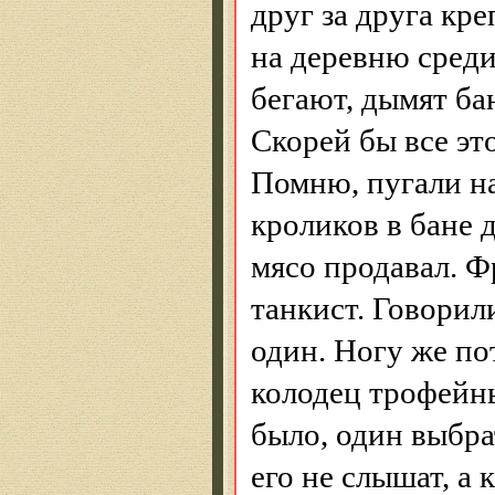
друг за друга кр
на деревню среди
бегают, дымят ба
Скорей бы все эт
Помню, пугали на
кроликов в бане 
мясо продавал. 
танкист. Говорили
один. Ногу же по
колодец трофейны
было, один выбрат
его не слышат, а 