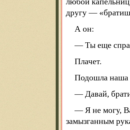
любой капельнице
другу — «братишк
А он:
— Ты еще спра
Плачет.
Подошла наша 
— Давай, брати
— Я не могу, В
замызганным рук