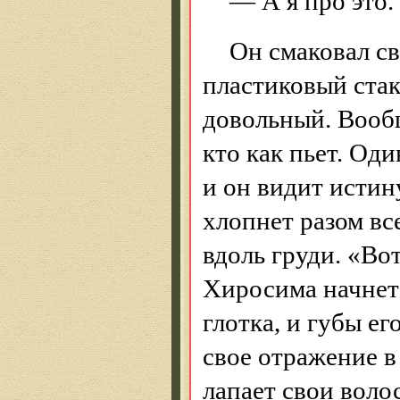
— А я про это.
Он смаковал с
пластиковый стак
довольный. Вооб
кто как пьет. Оди
и он видит истин
хлопнет разом все
вдоль груди. «Вот
Хиросима начнетс
глотка, и губы ег
свое отражение в
лапает свои воло