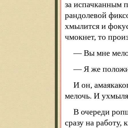
за испачканным п
рандолевой фиксо
хмылится и фокус
чмокнет, то прои
— Вы мне мело
— Я же положи
И он, амаякако
мелочь. И ухмыля
В очереди ропщ
сразу на работу, 