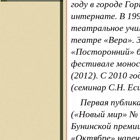
году в городе Гор
интернате. В 19
театральное учи
театре «Вера». 
«Посторонний» б
фестивале монос
(2012). С 2010 
(семинар С.Н. Ес
Первая публик
(«Новый мир» № 
Бунинской премии
«Октябре» напеча