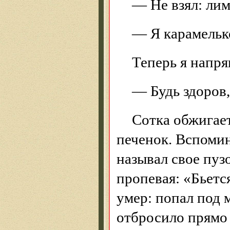
— Не взял: ли
— Я карамельк
Теперь я напря
— Будь здоров,
Сотка обжигает
печенок. Вспоми
называл свое пуз
пропевая: «Бьетс
умер: попал под 
отбросило прямо 