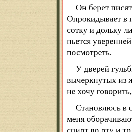
Он берет писят
Опрокидывает в г
сотку и дольку л
пьется уверенней
посмотреть.
У дверей гульб
вычеркнутых из ж
не хочу говорить,
Становлюсь в с
меня оборачивают
спирт во рту и то