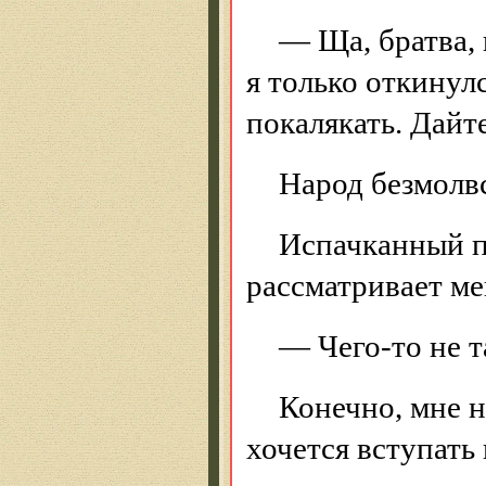
— Ща, братва, 
я только откинул
покалякать. Дайт
Народ безмолв
Испачканный пи
рассматривает ме
— Чего-то не т
Конечно, мне н
хочется вступать 