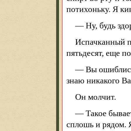
потихоньку. Я ки
— Ну, будь здо
Испачканный п
пятьдесят, еще п
— Вы ошиблись
знаю никакого Ва
Он молчит.
— Такое бывает
сплошь и рядом. 