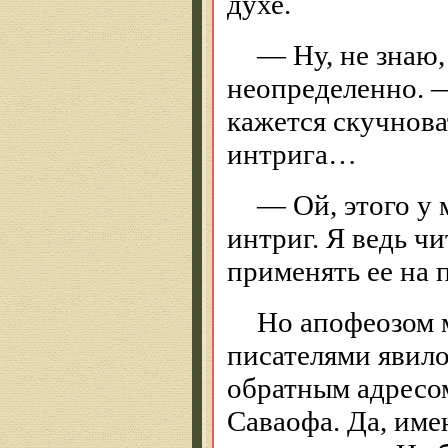
духе.
— Ну, не знаю,
неопределенно. —
кажется скучнов
интрига…
— Ой, этого у 
интриг. Я ведь ч
применять ее на 
Но апофеозом 
писателями явило
обратным адресо
Саваофа. Да, име