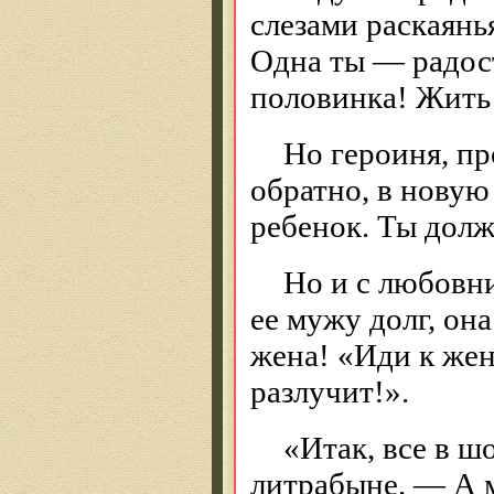
слезами раскаянья
Одна ты — радост
половинка! Жить 
Но героиня, пр
обратно, в новую
ребенок. Ты долж
Но и с любовни
ее мужу долг, он
жена! «Иди к жене
разлучит!».
«Итак, все в ш
литрабыне. — А м