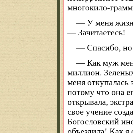
многокило-грамм
— У меня жизн
— Зачитаетесь!
— Спасибо, н
— Как муж меня
миллион. Зеленых
меня откупалась 
потому что она е
открывала, экстр
свое учение созд
Богословский инс
объездила! Как я