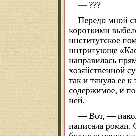
— ???
Передо мной ст
короткими выбел
институтское пом
интригующе «Каф
направилась прям
хозяйственной с
так и тянула ее к
содержимое, и по
ней.
— Вот, — нако
написала роман. 
бухнула папку на