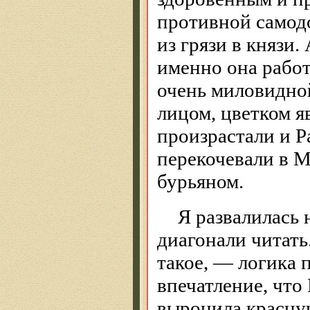
противной самод
из грязи в князи.
именно она работ
очень миловидно
лицом, цветком яв
произрастали и Ра
перекочевали в М
бурьяном.
Я развалилась 
диагонали читать
такое, — логика 
впечатление, что 
выронила красну