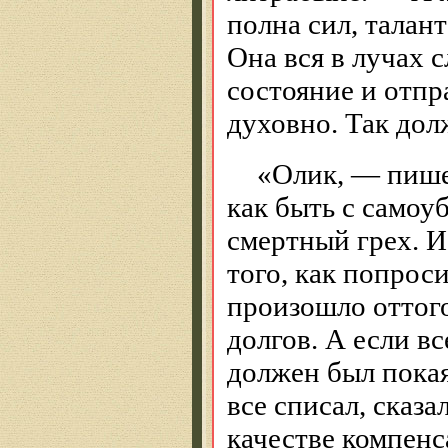
полна сил, талан
Она вся в лучах с
состояние и отпр
духовно. Так дол
«Олик, — пишет
как быть с само
смертный грех. И
того, как попроси
произошло оттого,
долгов. А если вс
должен был покая
все списал, сказа
качестве компенс