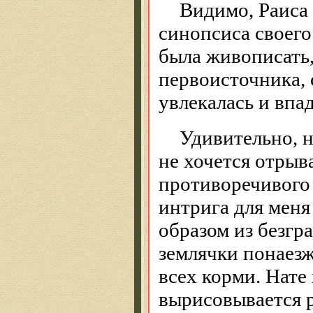
Видимо, Раиса 
синопсиса своего
была живописать,
первоисточника, 
увлекалась и впа
Удивительно, н
не хочется отрыв
противоречивого 
интрига для меня 
образом из безг
землячки понаезж
всех корми. Нате
вырисовывается р