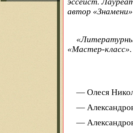
эссеист. Лауреа
автор «Знамени»
«Литературный
«Мастер-класс».
— Олеся Никол
— Александров
— Александров