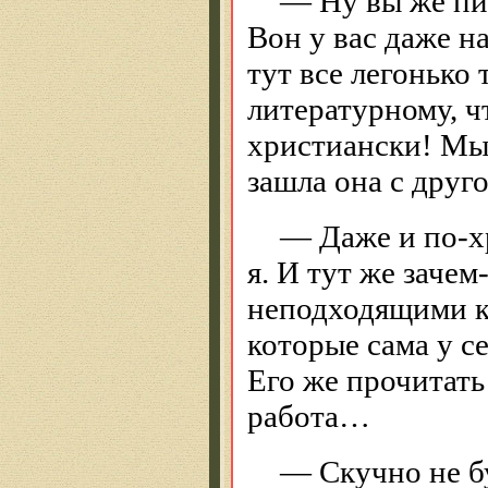
— Ну вы же пис
Вон у вас даже н
тут все легонько 
литературному, ч
христиански! Мы
зашла она с друг
— Даже и по-х
я. И тут же зачем
неподходящими к
которые сама у 
Его же прочитать
работа…
— Скучно не бу