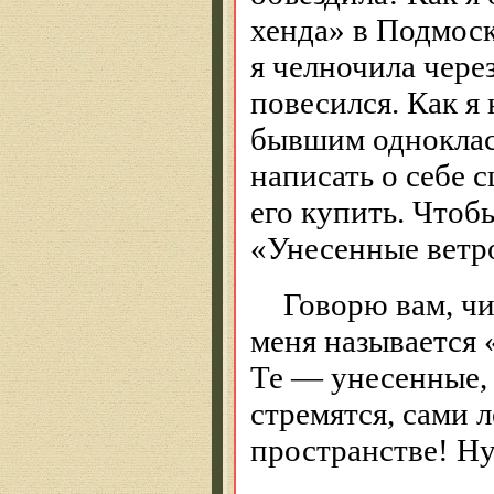
хенда» в Подмоск
я челночила чере
повесился. Как я 
бывшим одноклас
написать о себе 
его купить. Чтоб
«Унесенные ветро
Говорю вам, чи
меня называется 
Те — унесенные, т
стремятся, сами л
пространстве! Ну