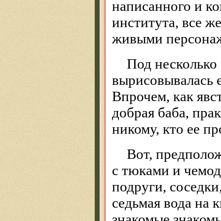
написанного и ко
института, все ж
живыми персонаж
Под несколько
вырисовывалась е
Впрочем, как явс
добрая баба, пра
никому, кто ее п
Вот, предполож
с тюками и чемод
подруги, соседки
седьмая вода на 
знакомые знакомы