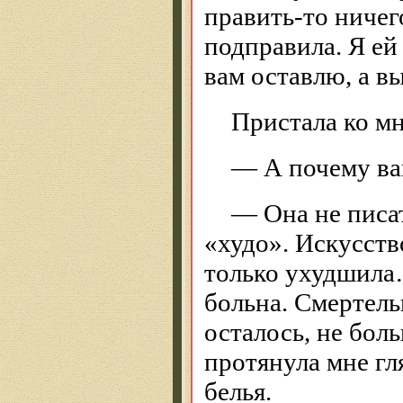
править-то ничег
подправила. Я ей
вам оставлю, а в
Пристала ко мн
— А почему ва
— Она не писа
«худо». Искусств
только ухудшила…
больна. Смертель
осталось, не бол
протянула мне гл
белья.