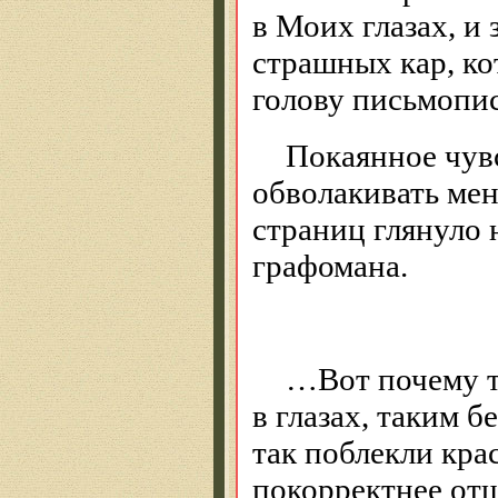
в Моих глазах, и 
страшных кар, к
голову письмопис
Покаянное чувс
обволакивать мен
страниц глянуло 
графомана.
…Вот почему т
в глазах, таким 
так поблекли крас
покорректнее от