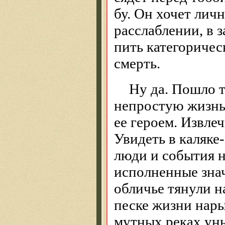
бу. Он хочет лич
расслаблении, в 
пить категоричес
смерть.
Ну да. Пошло 
непростую жизнь 
ее героем. Извле
Увидеть в каляке
люди и события н
исполненные зна
обличье тянули н
песке жизни нары
мутных реках уны