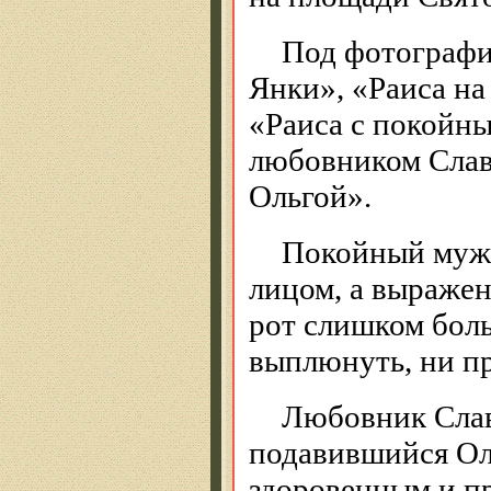
Под фотографи
Янки», «Раиса на
«Раиса с покойны
любовником Слав
Ольгой».
Покойный муж 
лицом, а выражен
рот слишком боль
выплюнуть, ни пр
Любовник Слав
подавившийся Оле
здоровенным и п