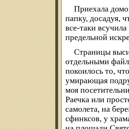
Приехала домо
папку, досадуя, 
все-таки всучила 
предельной искр
Страницы выси
отдельными файл
покоилось то, чт
умирающая подру
моя посетительни
Раечка или прост
самолета, на бере
сфинксов, у храм
на площади Свято