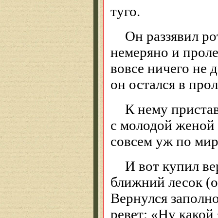
туго.
Он раззявил ро
немеряно и проле
вовсе ничего не 
он остался в прол
К нему приста
с молодой женой 
совсем уж по ми
И вот купил ве
ближний лесок (
Вернулся заполно
ревет: «Ну какой