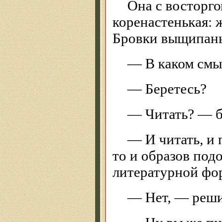
Она с восторго
коренастенькая: 
Бровки выщипаны
— В каком смы
— Беретесь?
— Читать? — б
— И читать, и 
то и образов подо
литературной фор
— Нет, — реши