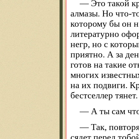
— Это такой кр
алмазы. Но что-т
которому бы он н
литературно офо
негр, но с котор
приятно. А за де
готов на такие о
многих известных
на их подвиги. К
бестселлер тянет
— А ты сам что
— Так, повторя
сядет перед тобо