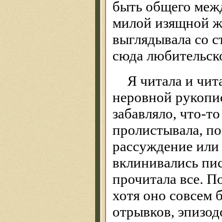
быть общего межд
милой изящной ж
выглядывала со с
сюда любительск
Я читала и чит
неровной рукопис
забавляло, что-то
пролистывала, пок
рассуждение или 
вклинивались пис
прочитала все. П
хотя оно совсем 
отрывков, эпизод