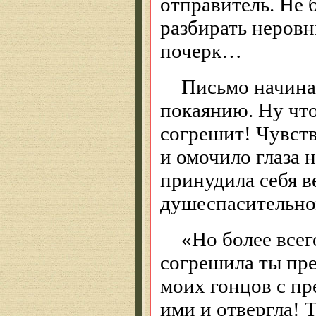
отправитель. Не 
разбирать неровн
почерк…
Письмо начина
покаянию. Ну что
согрешит! Чувст
и омочило глаза 
принудила себя в
душеспасительно
«Но более всег
согрешила ты пре
моих гонцов с пр
ими и отвергла! 