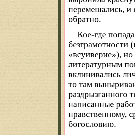
перемешались, и 
обратно.
Кое-где попада
безграмотности (
«всуиверие»), но
литературным по
вклинивались лич
то там вынырива
раздрызганного т
написанные работ
нравственному, 
богословию.