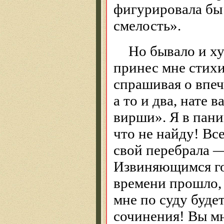
фигурировала бы 
смелость».
Но бывало и ху
принес мне стихи
спрашивая о впеч
а то и два, нате
вирши». Я в пани
что не найду! Вс
свой перебрала —
Извиняющимся го
времени прошло, 
мне по суду будет
сочинения! Вы мн