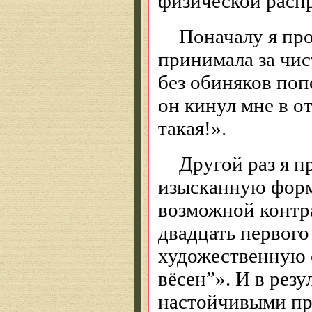
физической расп
Поначалу я пр
принимала за чис
без обиняков поп
он кинул мне в о
такая!».
Другой раз я п
изысканную форму,
возможной контра
двадцать первого
художественную 
вёсен”». И в рез
настойчивыми пр