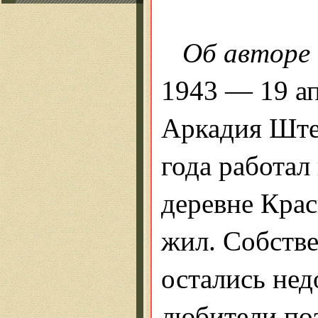
Об авторе
1943 — 19 ап
Аркадия Ште
года работал
деревне Крас
жил. Собств
остались не
любители по