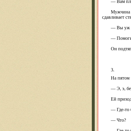
— Вам пл
Мужчина ш
сдавливает ст
— Вы уж и
— Помоги
Он подтяг
3.
На пятом 
— Э, э, б
Ей приход
— Где-то
— Что?
— Где-т