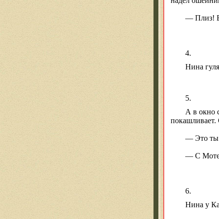
надел ошейни
— Плиз! Б
4.
Нина гуля
5.
А в окно 
покашливает. 
— Это ты 
— С Моте
6.
Нина у Ка