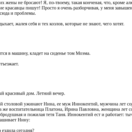
 жены не бросают! Я, по-твоему, такая конченая, что, кроме ал
ие красавцы пишут! Просто я очень разборчивая, у меня завышен
тсюда и проблемы.
дыхает, жалея себя и тех козлов, которые не знают, чего хотят.
тся в машину, кладет на сиденье том Моэма.
тъезжает.
й красивый дом. Летний вечер.
й столовой ужинают Нина, ее муж Иннокентий, мужчина лет сор
а же воспитательница Платона, Ирина Павловна, женщина лет с
обродушная и пожилая тетя Таня. Иннокентий ест и работает: тыч
рашивает Нину:
 ездила сегодня?