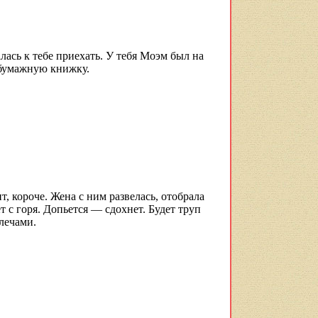
лась к тебе приехать. У тебя Моэм был на
у бумажную книжку.
 короче. Жена с ним развелась, отобрала
т с горя. Допьется — сдохнет. Будет труп
лечами.