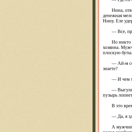
Нина, отв
денежная мело
Нину. Еле уде
— Все, пр
Но никто 
хозяина. Мужч
плоскую бутыл
— Ай-м со
знаете?
— И чем х
— Выгуляй
пузырь лопнет
В это вре
— Да, я з
А мужчина