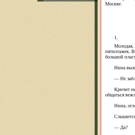
Москве.
1.
Молодая, 
пятиэтажек. В
большой пласт
Нина выхо
— Не забл
Кричит не
общаться вежл
Нина, огл
Слышится
— Да?