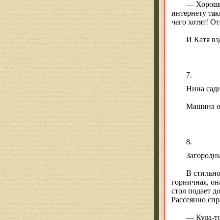
— Хороших
интернету так
чего хотят! О
И Катя вз
7.
Нина сади
Машина о
8.
Загородны
В стильно
горничная, он
стол подает д
Рассеянно сп
— Куда-то