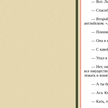
— Вот. Ле
— Спасиб
— Второй 
английском. «
— Понимаю
— Она и е
— С какой
— Упал в 
— Нет, он
все имущество
лежать и воня
— А ты бы
— Ага. Кт
— Кать, т