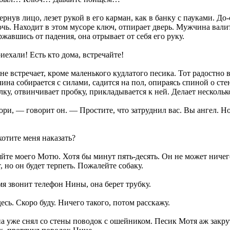
ернув лицо, лезет рукой в его карман, как в банку с пауками. До
чь. Находит в этом мусоре ключ, отпирает дверь. Мужчина вали
ржавшись от падения, она отрывает от себя его руку.
иехали! Есть кто дома, встречайте!
не встречает, кроме маленького кудлатого песика. Тот радостно
ина собирается с силами, садится на пол, опираясь спиной о сте
ку, отвинчивает пробку, прикладывается к ней. Делает нескольк
ри, — говорит он. — Простите, что затруднил вас. Вы ангел. Но
отите меня наказать?
те моего Мотю. Хотя бы минут пять-десять. Он не может ничего
, но он будет терпеть. Пожалейте собаку.
мя звонит телефон Нины, она берет трубку.
десь. Скоро буду. Ничего такого, потом расскажу.
 уже снял со стены поводок с ошейником. Песик Мотя аж закру