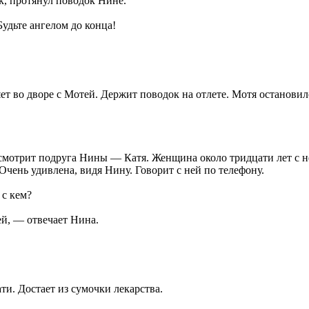
к, протянул поводок Нине.
удьте ангелом до конца!
ет во дворе с Мотей. Держит поводок на отлете. Мотя остановилс
смотрит подруга Нины — Катя. Женщина около тридцати лет с н
Очень удивлена, видя Нину. Говорит с ней по телефону.
с кем?
й, — отвечает Нина.
ти. Достает из сумочки лекарства.