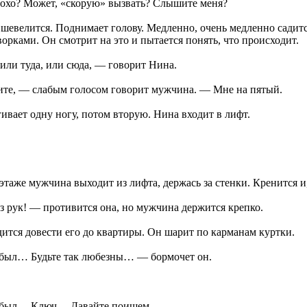
охо? Может, «скорую» вызвать? Слышите меня?
евелится. Поднимает голову. Медленно, очень медленно садитс
ворками. Он смотрит на это и пытается понять, что происходит.
ли туда, или сюда, — говорит Нина.
те, — слабым голосом говорит мужчина. — Мне на пятый.
ивает одну ногу, потом вторую. Нина входит в лифт.
этаже мужчина выходит из лифта, держась за стенки. Кренится и,
ез рук! — противится она, но мужчина держится крепко.
ится довести его до квартиры. Он шарит по карманам куртки.
 был… Будьте так любезны… — бормочет он.
о был… Ключ… Давайте поищем…