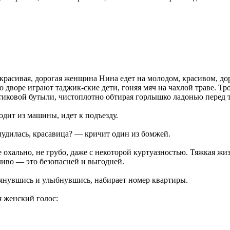
красивая, дорогая женщина Нина едет на молодом, красивом, д
о дворе играют таджик-ские дети, гоняя мяч на чахлой траве. Т
иковой бутыли, чистоплотно обтирая горлышко ладонью перед те
дит из машины, идет к подъезду.
удилась, красавица? — кричит один из бомжей.
 охально, не грубо, даже с некоторой куртуазностью. Тяжкая жи
иво — это безопасней и выгодней.
янувшись и улыбнувшись, набирает номер квартиры.
 женский голос: