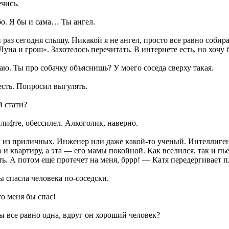
чись.
о. Я бы и сама… Ты ангел.
раз сегодня слышу. Никакой я не ангел, просто все равно собира
Луна и грош». Захотелось перечитать. В интернете есть, но хоч
. Ты про собачку объяснишь? У моего соседа сверху такая.
сть. Попросил выгулять.
 стати?
лифте, обессилел. Алкоголик, наверно.
 из приличных. Инженер или даже какой-то ученый. Интеллигент,
 и квартиру, а эта — его мамы покойной. Как вселился, так и пье
ть. А потом еще протечет на меня, бррр! — Катя передергивает п
 спасла человека по-соседски.
о меня бы спас!
ы все равно одна, вдруг он хороший человек?