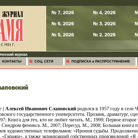
№ 7, 2026
№ 4, 2026
№
№ 6, 2026
№ 3, 2026
№
№ 5, 2026
№ 2, 2026
№
ический журнал
КОНТАКТЫ
СОЦ. СЕТИ
ПОДПИСКА и РАСПРОСТРАНЕНИЕ
лаповский
е
|
Алексей Иванович Слаповский
родился в 1957 году в селе 
вского государственного университета. Прозаик, драматург, сцен
97; Книга для тех, кто не любит читать. М., 1999; Первое второе 
 Синдром феникса. М., 2007; Пересуд. М., 2008; Большая книга пе
иев художественных телефильмов: «Ирония судьбы. Продолжение
 «Гаражи», а также экранизаций собственных произведений «Я 