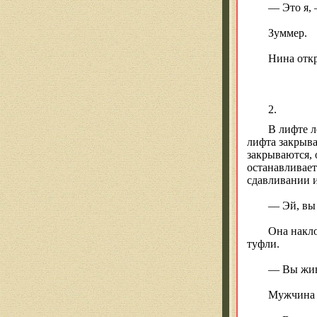
— Это я, 
Зуммер.
Нина откр
2.
В лифте л
лифта закрыва
закрываются, 
останавливает
сдавливании и
— Эй, вы
Она накло
туфли.
— Вы жив
Мужчина 