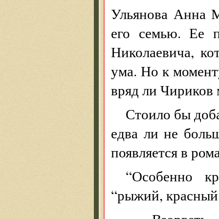
Ульянова Анна 
его семью. Ее 
Николаевича, ко
ума. Но к момент
вряд ли Чириков м
Стоило бы доба
едва ли не боль
появляется в ром
“Особенно кр
“рыжий, красный,
— Взорвать 