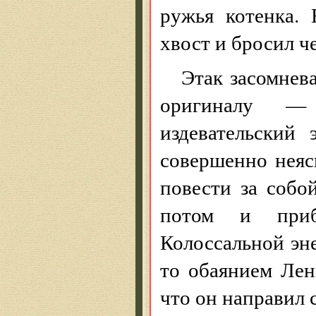
ружья котенка. 
хвост и бросил че
Этак засомнев
оригиналу —
издевательский
совершенно неяс
повести за собо
потом и приб
Колоссальной эне
то обаянием Лен
что он направил 