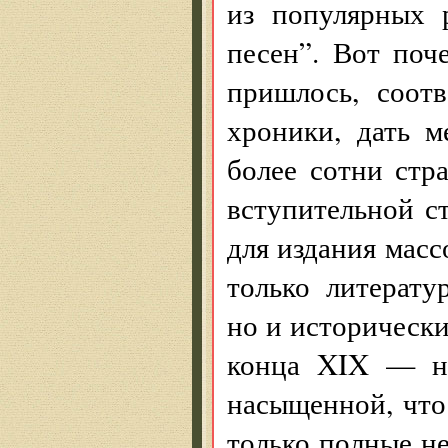
из популярных 
песен”. Вот поч
пришлось, соот
хроники, дать м
более сотни стр
вступительной с
для издания масс
только литерату
но и исторически
конца XIX — на
насыщенной, что
только полные не