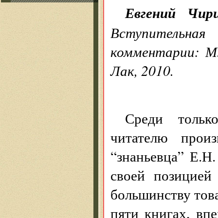
Евгений Чири
Вступительн
комментарии: М.
Лак, 2010.
Среди тольк
читателю произ
“знаньевца” Е.Н
своей позицией
большинству тов
пяти книгах, вп