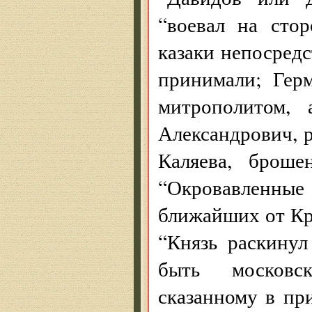
“воевал на сто
казаки непосредс
принимали; Гер
митрополитом, 
Александрович, 
Каляева, броше
“Окровавленны
ближайших от Кр
“Князь раскинул
быть московск
сказанному в пр