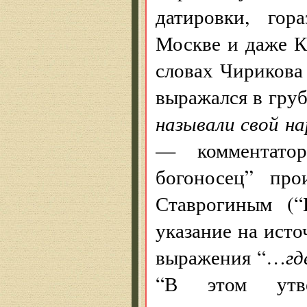
датировки, го
Москве и даже К
словах Чирикова
выражался в гру
называли свой н
— комментатор
богоносец” пр
Ставрогиным (“
указание на исто
выражения “…
гд
“В этом утв