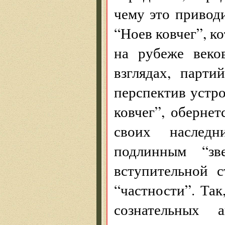
чему это приводи
“Ноев ковчег”, к
на рубеже веко
взглядах, парт
перспектив устр
ковчег”, оберне
своих наслед
подлинным “зв
вступительной 
“частности”. Так
сознательных 