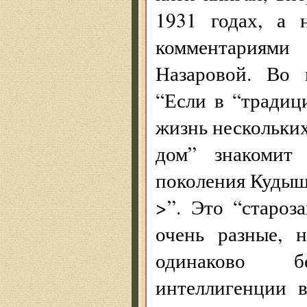
1931 годах, а 
комментариям
Назаровой. Во 
“Если в “традиц
жизнь нескольких
дом” знакомит 
поколения Куды
>”. Это “староз
очень разные, н
одинаково б
интеллигенции 