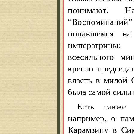
понимают. Н
“Воспоминани
попавшемся на
императрицы
всесильного ми
кресло председа
власть в милой
была самой сильн
Есть также 
например, о па
Карамзину в Сим