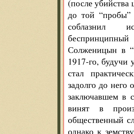
(после убийства 
до той “пробы”
соблазнил и
беспринципн
Солженицын в “
1917-го, будучи
стал практичес
задолго до него 
заключавшем в 
винят в прои
общественный сл
однако к земств