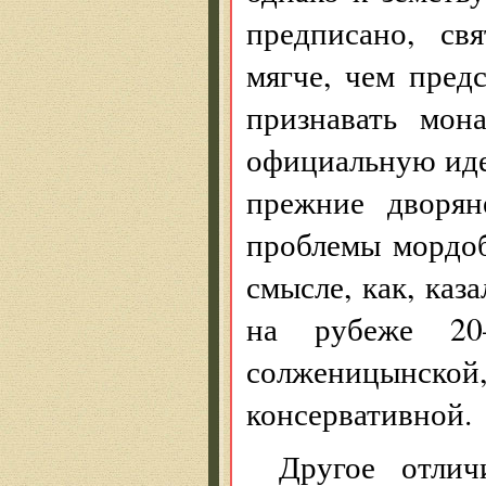
предписано, св
мягче, чем пред
признавать мон
официальную идео
прежние дворян
проблемы мордоб
смысле, как, каз
на рубеже 20—
солженицынс
консервативной.
Другое отлич