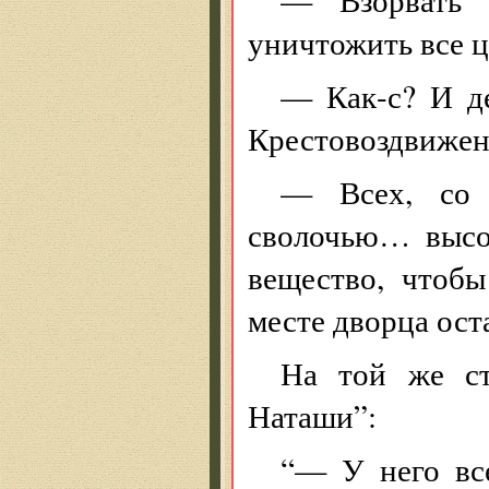
уничтожить все ц
— Как-с? И д
Крестовоздвиже
— Всех, со 
сволочью… высо
вещество, чтоб
месте дворца ост
На той же ст
Наташи”:
“— У него вс