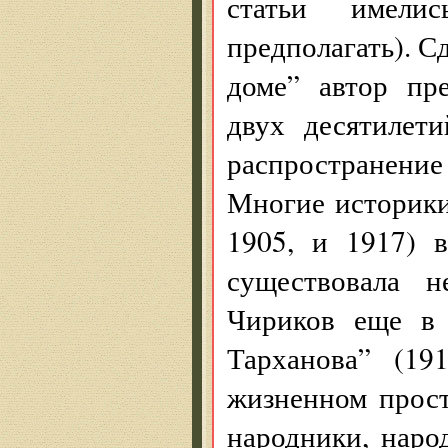
статьи имели
предполагать). 
доме” автор пр
двух десятилет
распространени
Многие историки
1905, и 1917) 
существовала н
Чириков еще в 
Тарханова” (19
жизненном прос
народники, наро