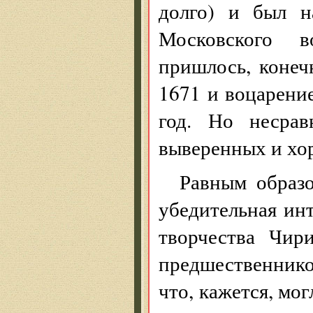
долго) и был н
Московского в
пришлось, конеч
1671 и воцарение
год. Но несрав
выверенных и хо
Равным образо
убедительная ин
творчества Чир
предшественнико
что, кажется, мо