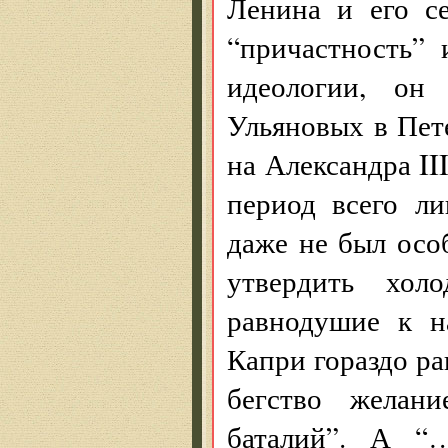
Ленина и его с
“причастность” 
идеологии, он
Ульяновых в Пет
на Александра II
период всего л
даже не был осо
утвердить хол
равнодушие к н
Капри гораздо ран
бегство желан
баталий”. А “…