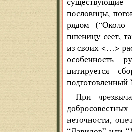
существующие
пословицы, пого
рядом (“Около 
пшеницу сеет, та
из своих <…> ра
особенность р
цитируется сб
подготовленный 
При чрезвыч
добросовестных
неточности, опе
“Давидов” или “Д