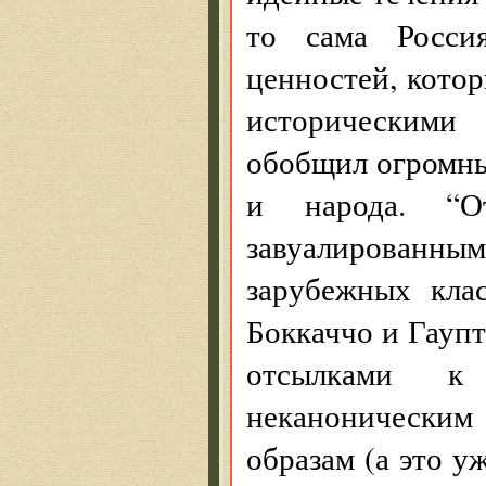
то сама Россия
ценностей, кото
историческими
обобщил огромны
и народа. “
завуалированным
зарубежных кла
Боккаччо и Гаупт
отсылками к
неканонически
образам (а это у