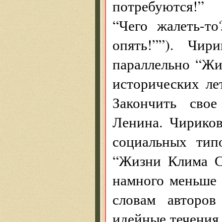
потребуются!” 
“Чего жалеть-т
опять!””). Чир
параллельно “Жи
исторических ле
Закончить свое
Ленина. Чириков
социальных тип
“Жизни Клима Са
намного меньше 
словам авторов
идейные течения 