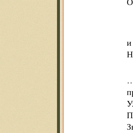
О
и
Н
…
п
У
П
З