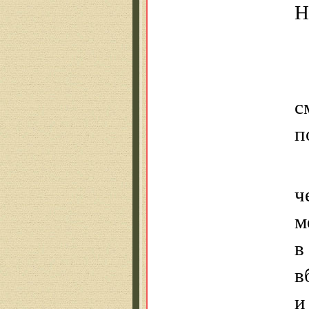
Н
с
п
ч
м
в
в
и