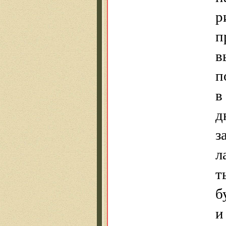
р
п
в
п
в
д
з
л
т
б
и