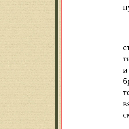
н
с
т
и
б
т
в
с