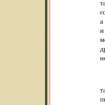
т
г
а
и
м
д
н
т
п