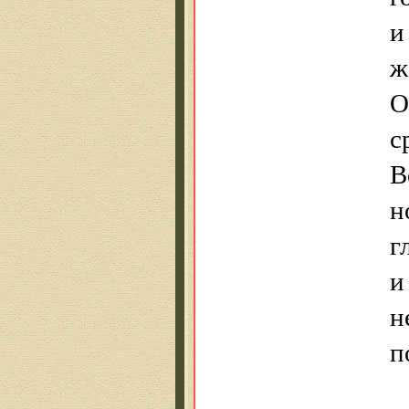
и
ж
О
с
В
н
г
и
н
п