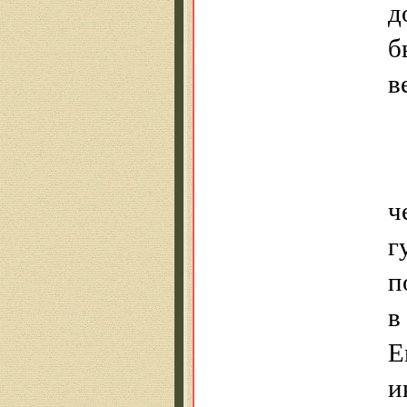
д
б
в
ч
г
п
в
Е
и