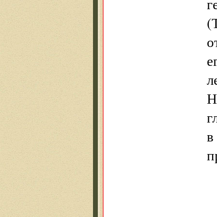
г
(
о
е
л
Н
г
в
п