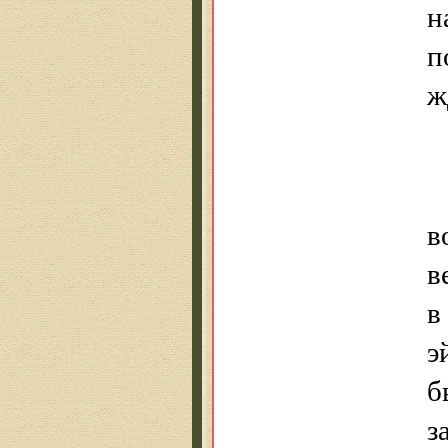
н
п
ж
в
в
в
э
б
з