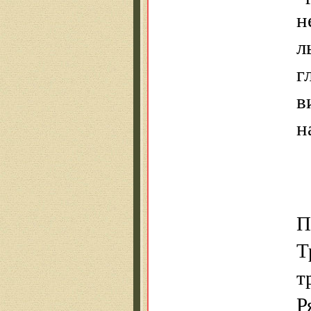
н
л
г
в
н
П
Т
т
Р