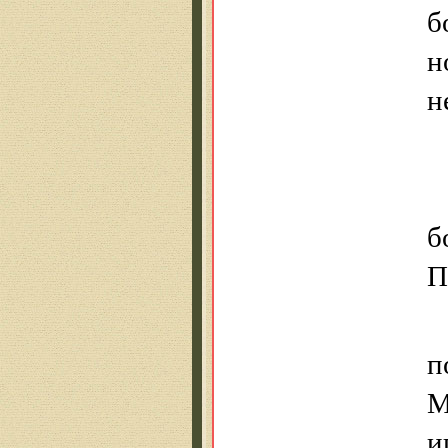
б
н
н
б
П
п
М
и