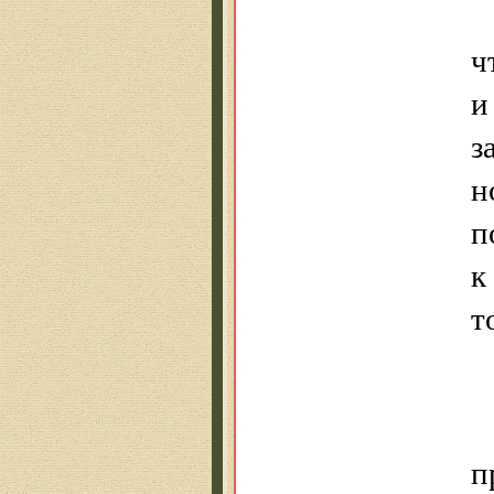
ч
и
з
н
п
к
т
п