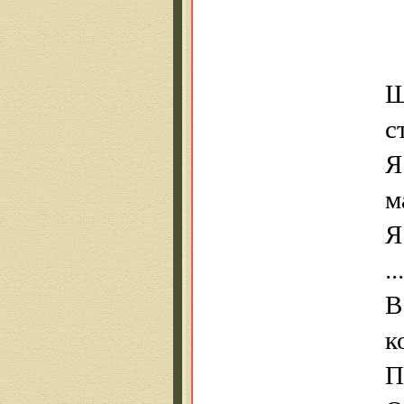
Щ
с
Я
м
Я
.
В
к
П