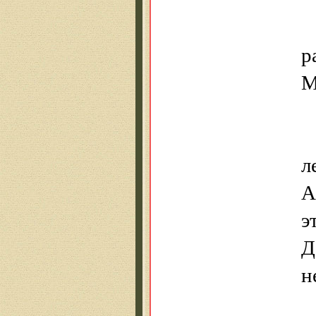
р
М
л
А
э
Д
н