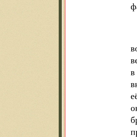
ф
в
в
в
в
е
о
б
п