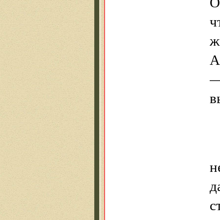
О
ч
ж
А
в
н
д
с