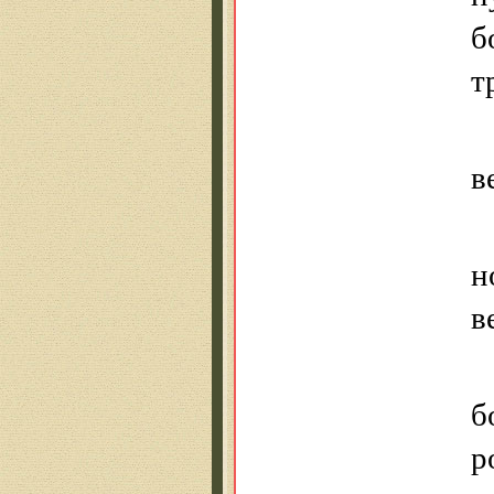
б
т
в
н
в
б
р