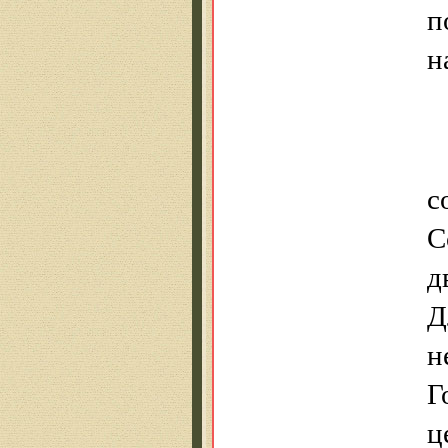
п
н
с
С
д
Д
н
Г
ц