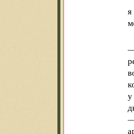
я
м
—
р
в
к
у
д
—
а