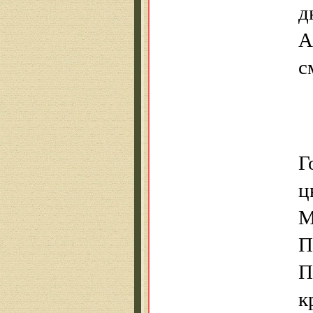
д
А
с
Г
ц
М
П
П
к