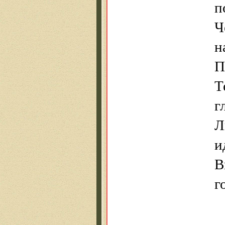
п
Ч
н
П
Т
г
Л
и
В
г