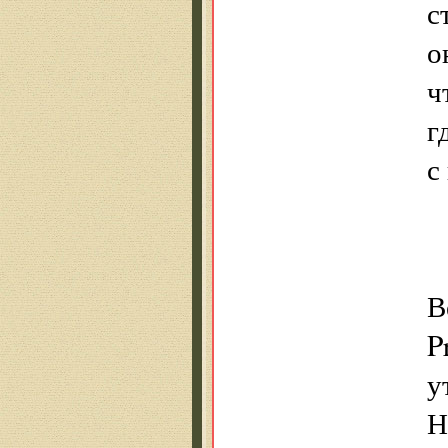
с
о
ч
г
с
В
P
у
Н