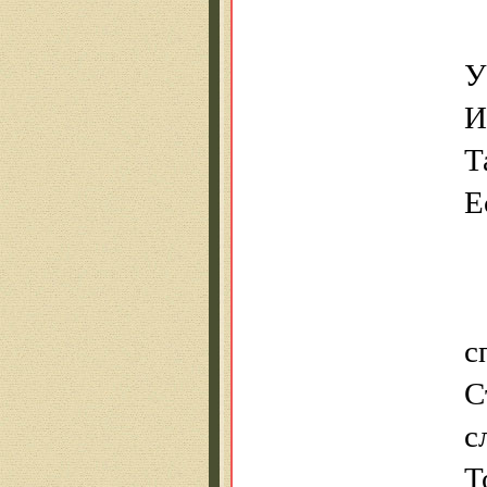
У
И
Т
Е
с
С
с
Т