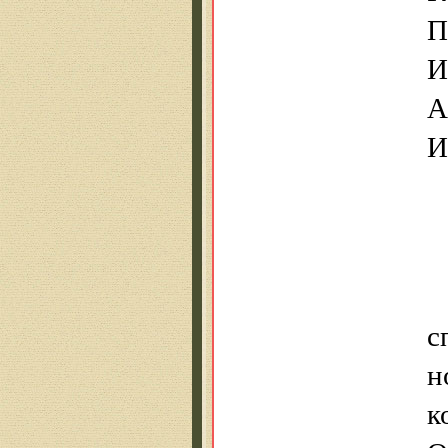
П
И
А
И
с
н
к