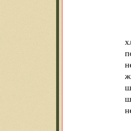
х
п
н
ж
ш
ш
н