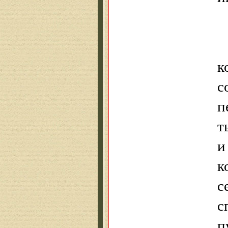
к
с
п
т
и
к
с
с
п