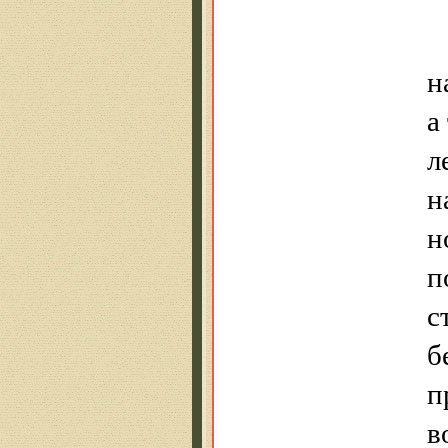
н
а
л
н
н
п
с
б
п
в