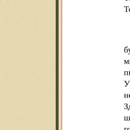
Т
б
м
п
У
н
З
ш
г