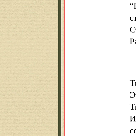
“
с
С
Р
Т
Э
Т
И
с