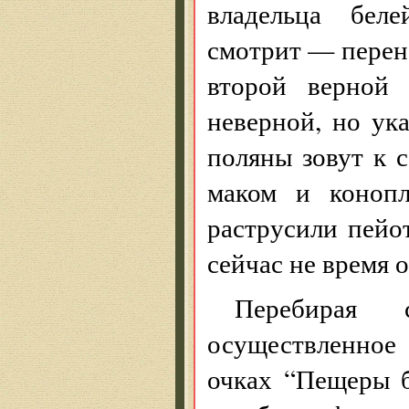
владельца беле
смотрит — перено
второй верной
неверной, но ук
поляны зовут к 
маком и конопл
раструсили пей
сейчас не время 
Перебирая 
осуществленное
очках “Пещеры б