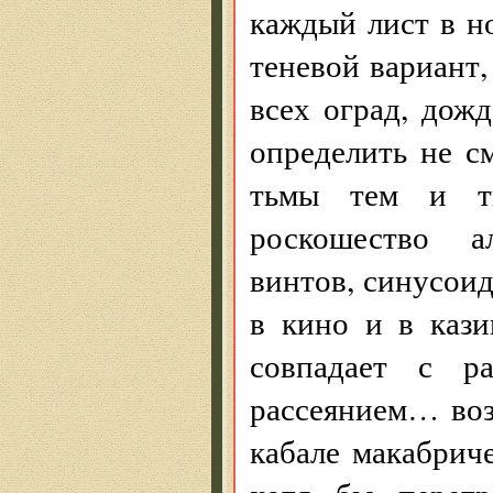
каждый лист в н
теневой вариант
всех оград, дож
определить не с
тьмы тем и ты
роскошество ал
винтов, синусоид
в кино и в кази
совпадает с р
рассеянием… воз
кабале макабрич