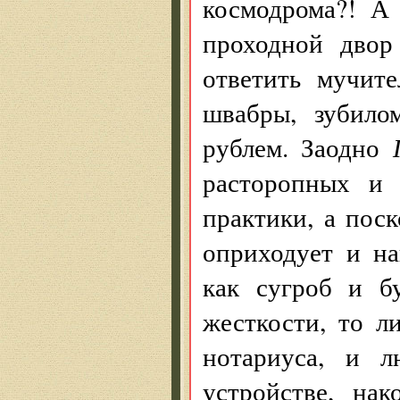
космодрома?! А
проходной двор
ответить мучит
швабры, зубило
рублем. Заодно
расторопных и 
практики, а пос
оприходует и н
как сугроб и б
жесткости, то л
нотариуса, и 
устройстве, на