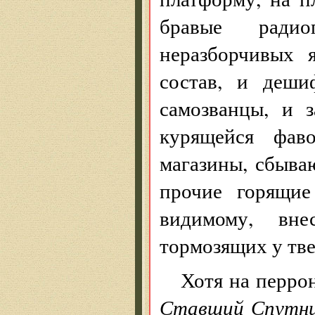
бравые радио
неразборчивых 
состав, и деши
самозванцы, и 
курящейся фав
магазины, сбыва
прочие горящие
видимому, вн
тормозящих у тве
Хотя на перро
Ставший
Спутн