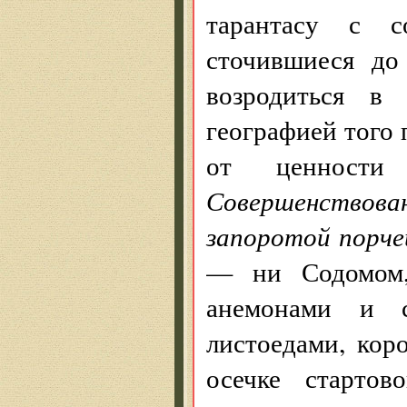
тарантасу с с
сточившиеся до
возродиться в
географией того 
от ценнос
Совершенствов
запоротой порче
— ни Содомом,
анемонами и 
листоедами, кор
осечке стартов