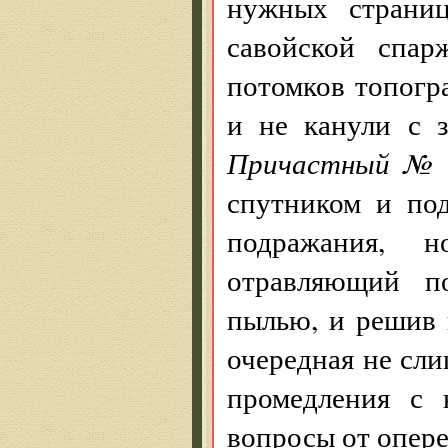
нужных страни
савойской спа
потомков топогр
и не канули с 
Причастный № 
спутником и по
подражания, 
отравляющий п
пылью, и решив
очередная не сл
промедления с 
вопросы от опер