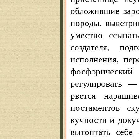
обложившие заро
породы, выветри
уместно ссыпат
создателя, по
исполнения, пе
фосфорически
регулировать —
рвется наращив
постаментов ск
кучности и докуч
вытоптать себ