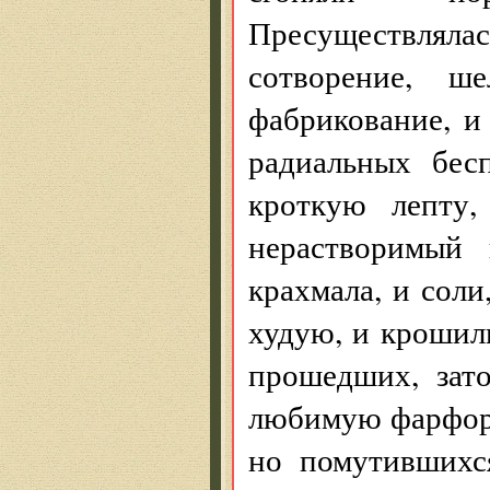
Пресуществля
сотворение, ше
фабрикование, и
радиальных бес
кроткую лепту,
нерастворимый
крахмала, и сол
худую, и крошил
прошедших, зат
любимую фарфоро
но помутившихс