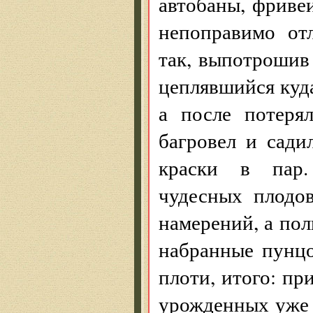
автобаны, фривеи
непоправимо от
так, выпотрошив
цеплявшийся куд
а после потеря
багровел и сади
краски в пар.
чудесных плодо
намерений, а по
набранные пунц
плоти, итого: п
урожденных уже 