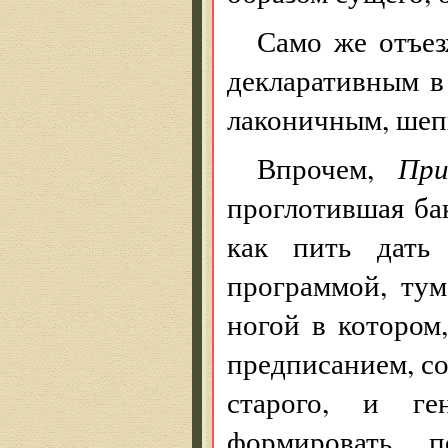
Само же отъе
декларативным в
лаконичным, шеп
Впрочем,
При
проглотившая ба
как пить дать 
программой, тум
ногой в котором
предписанием, со
старого, и ген
формировать п