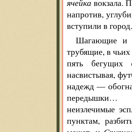
ячейка
вокзала. 
напротив, углуби
вступили в город
Шагающие и м
трубящие, в чьих
пять бегущих 
насвистывая, фут
надежд — обогна
передышки… 
неизлечимые эсп
пунктам, разби
может, и
Спутни