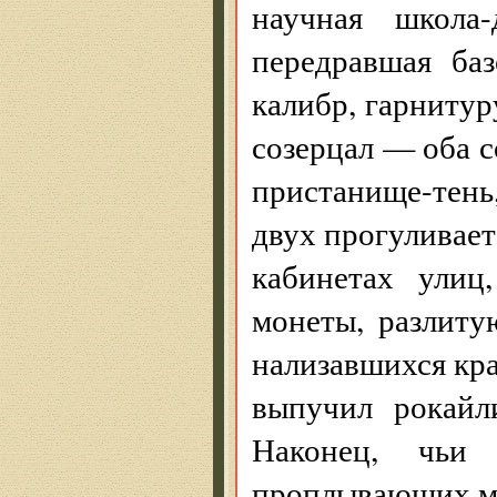
научная школа-
передравшая ба
калибр, гарнитур
созерцал — оба 
пристанище-тень
двух прогуливает
кабинетах улиц
монеты, разлиту
нализавшихся кр
выпучил рокайл
Наконец, чьи
проплывающих м