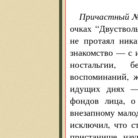
Причастный №
очках “Двуствол
не протаял ника
знакомство — с 
ностальгии, 
воспоминаний, 
идущих днях —
фондов лица, о
внезапному мало
исключил, что с
пристанище нау