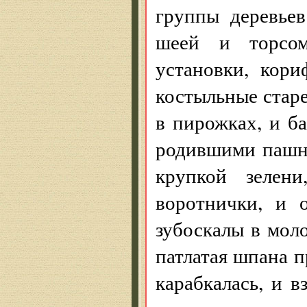
группы деревье
шеей и торсом
установки, кор
костыльные стар
в пирожках, и б
родившими пашн
крупкой зелен
воротнички, и 
зубоскалы в мол
патлатая шпана п
карабкалась, и в