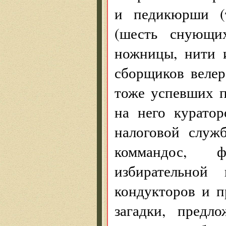
и педикюрши (т
(шесть снующи
ножницы, нити
сборщиков велер
тоже успевших п
на него курато
налоговой служб
коммандос, ф
избирательной
кондукторов и п
загадки, пред