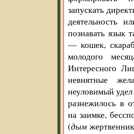
запускать директ
деятельность и
познавать язык 
— кошек, скараб
молодого меся
Интересного Ли
невнятные же
неуловимый удел 
разнежилось в о
на заимке, бесс
(
дым
жертвенник