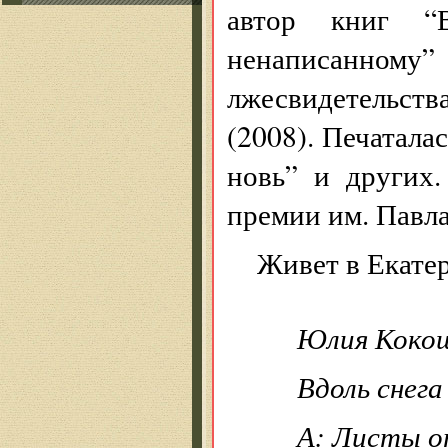
автор книг “
ненаписанн
лжесвидетельства
(2008). Печатала
новь” и других
премии им. Павла
Живет в Екате
Юлия Коко
Вдоль снега
А: Листы о