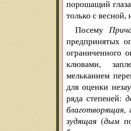
порошащий глаза)
только с весной,
Посему
При
предпринятых оп
ограниченного о
клювами, запл
мельканием пере
для оценки неза
ряда степеней:
д
благотворящая
,
зудящая
(
дым
п