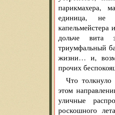
парикмахера, 
единица, не
капельмейстера 
дольче вита 
триумфальный ба
жизни… и, возм
прочих беспокоя
Что толкнуло
этом направлени
уличные распр
роскошного лет