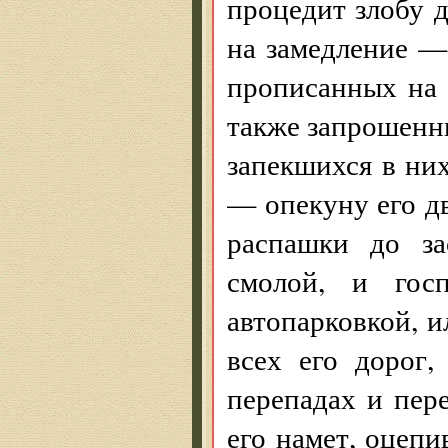
процедит злобу 
на замедление —
прописанных на 
также запрошенн
запекшихся в них
— опекуну его д
распашки до за
смолой, и гос
автопарковкой, и
всех его дорог
перепадах и пер
его намет, оцеп