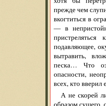
хотя бы перетр
прежде чем слуп
вкогтиться в ог
— в непристойн
пристреляться
подавляющее, ок
вытравить, вло
песка… Что оз
опасности, нео
всех, кто вверил 
А не скорей л
образом сущего, 