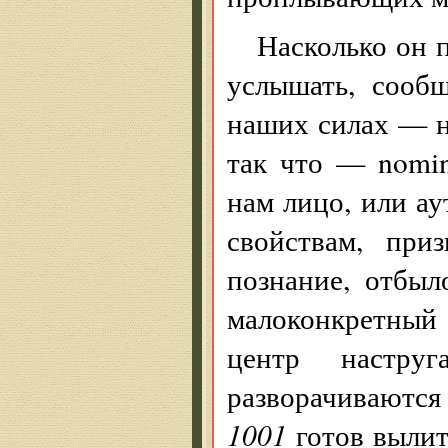
Насколько он 
услышать, соо
наших силах — н
так что — nomin
нам лицо, или а
свойствам, при
познание, отбыл
малоконкретный 
центр настру
разворачиваются
1001
готов вылит