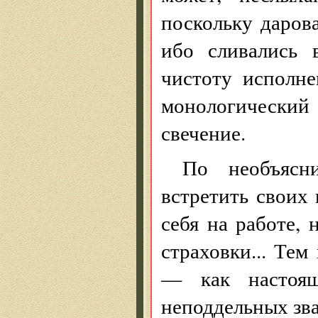
поскольку дарова
ибо сливались 
чистоту исполне
монологический 
свечение.
По необъясн
встретить своих 
себя на работе, 
страховки... Те
— как настоящ
неподдельных зва