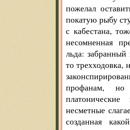
пожелал оставит
покатую рыбу сту
с кабестана, то
несомненная пр
льда: забранный
то трехходовка, 
законспирирован
профанам, н
платонические 
несметные слага
созданная како