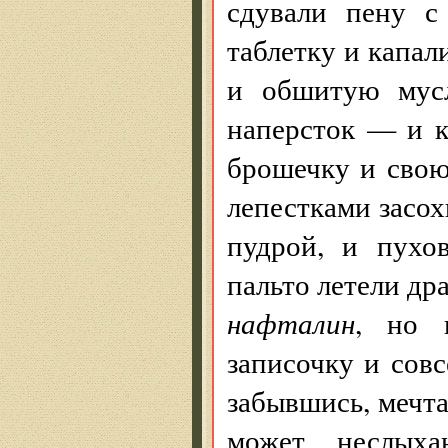
сдували пену с
таблетку и капал
и обшитую мусл
наперсток — и 
брошечку и свою
лепестками засох
пудрой, и пухов
пальто летели др
нафталин
, но 
записочку и сов
забывшись, мечта
может, неслыха