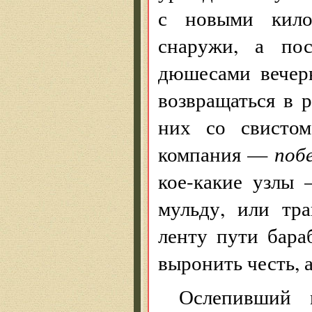
с новыми кило
снаружи, а пос
дюшесами вечер
возвращаться в 
них со свистом
компания —
поб
кое-какие узлы 
мульду, или тр
ленту пути бара
выронить честь, 
Ослепивший 