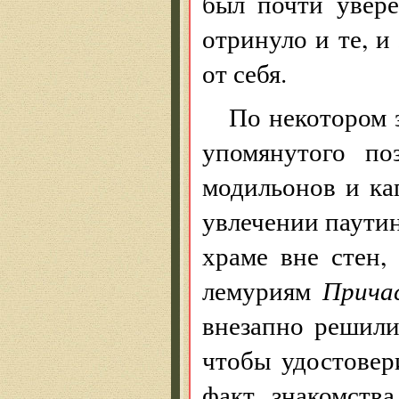
был почти увер
отринуло и те, и
от себя.
По некотором 
упомянутого по
модильонов и ка
увлечении паути
храме вне стен,
лемуриям
Прич
внезапно решили
чтобы удостовер
факт знакомства