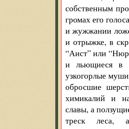
собственным пр
громах его голоса
и жужжании ложек
и отрыжке, в ск
“Аист” или “Нюр
и льющиеся в у
узкогорлые муши
обросшие шерст
химикалий и на
славы, а ползущи
треск леса, 