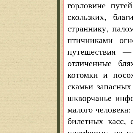
горловине путе
скользких, бла
страннику, пало
птичниками ог
путешествия — 
отличенные бл
котомки и посох
скамьи запасных
шкворчанье инф
малого человека:
билетных касс,
платформу, на п