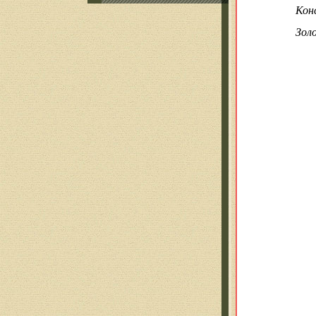
Кон
Зол