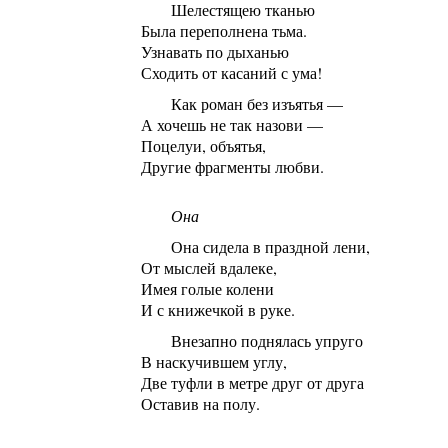
Шелестящею тканью
Была переполнена тьма.
Узнавать по дыханью
Сходить от касаний с ума!
Как роман без изъятья —
А хочешь не так назови —
Поцелуи, объятья,
Другие фрагменты любви.
Она
Она сидела в праздной лени,
От мыслей вдалеке,
Имея голые колени
И с книжечкой в руке.
Внезапно поднялась упруго
В наскучившем углу,
Две туфли в метре друг от друга
Оставив на полу.