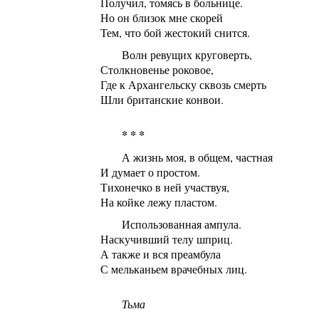
Получил, томясь в больнице.
Но он близок мне скорей
Тем, что бой жестокий снится.
Волн ревущих круговерть,
Столкновенье роковое,
Где к Архангельску сквозь смерть
Шли британские конвои.
* * *
А жизнь моя, в общем, частная
И думает о простом.
Тихонечко в ней участвуя,
На койке лежу пластом.
Использованная ампула.
Наскучивший телу шприц.
А также и вся преамбула
С мельканьем врачебных лиц.
Тьма