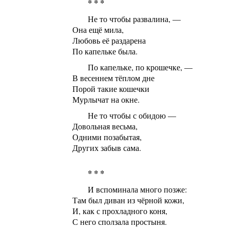
* * *
Не то чтобы развалина, —
Она ещё мила,
Любовь её раздарена
По капельке была.
По капельке, по крошечке, —
В весеннем тёплом дне
Порой такие кошечки
Мурлычат на окне.
Не то чтобы с обидою —
Довольная весьма,
Одними позабытая,
Других забыв сама.
* * *
И вспоминала много позже:
Там был диван из чёрной кожи,
И, как с прохладного коня,
С него сползала простыня.