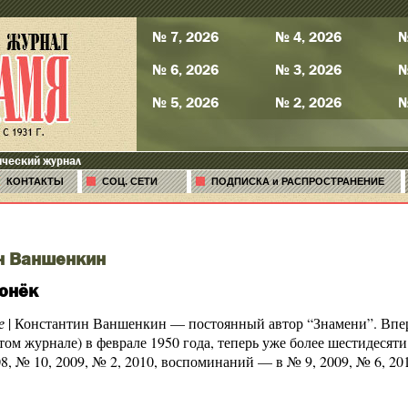
№ 7, 2026
№ 4, 2026
№
№ 6, 2026
№ 3, 2026
№
№ 5, 2026
№ 2, 2026
№
ический журнал
КОНТАКТЫ
СОЦ. СЕТИ
ПОДПИСКА и РАСПРОСТРАНЕНИЕ
н Ваншенкин
гонёк
е
| Константин Ваншенкин — постоянный автор “Знамени”. Впер
том журнале) в феврале 1950 года, теперь уже более шестидесят
8, № 10, 2009, № 2, 2010, воспоминаний — в № 9, 2009, № 6, 20