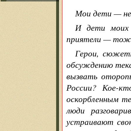
Мои дети — не
И дети моих 
приятели — тоже
Герои, сюжет
обсуждению текс
вызвать оторопь
России? Кое-кт
оскорбленным те
люди разговари
устраивают сво