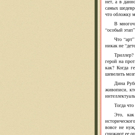
нет, а в дан
самых шедевро
что обложку 
В многоч
“особый этап”
Что “арт
никак не “дет
Триллер? 
герой на прот
как? Когда г
шевелить моз
Дина Руб
живописи, кто
интеллектуал
Тогда что
Это, ка
историческог
вовсе не нуж
снижают ее оц