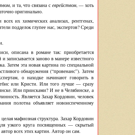
ством
, и та, что связана с
еврейством
, — хоть
таточно оригинально.
 всех их химических анализах, рентгенах,
ители подделок глупее нас, экспертов? Среди
н.
иси, описана в романе так: приобретается
и записывается заново в манере известного
а. Затем эта новая картина по специальной
стливого обнаружения (“провенанс”). Затем
спертам, о находке начинают говорить в
отбис или Кристи. Или того лучше — сразу
бинске. Или приисками? И не в Челябинске, а
длинность. Является Захар Кордовин, человек
ования полотна объявляет новоиспеченному
, целая мафиозная структура. Захар Кордовин
 для узкого круга посвященных — скрытый
автор всех этих картин. Автор он сам.