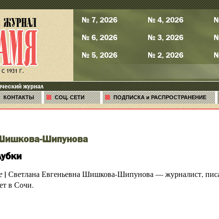
№ 7, 2026
№ 4, 2026
№
№ 6, 2026
№ 3, 2026
№
№ 5, 2026
№ 2, 2026
№
ический журнал
КОНТАКТЫ
СОЦ. СЕТИ
ПОДПИСКА и РАСПРОСТРАНЕНИЕ
 Шишкова-Шипунова
лубки
|
е
Светлана Евгеньевна Шишкова-Шипунова — журналист, писате
ет в Сочи.