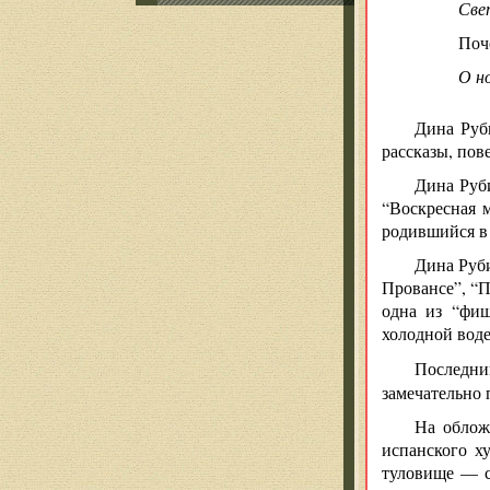
Све
Поч
О н
Дина Руб
рассказы, пов
Дина Руб
“Воскресная м
родившийся в
Дина Руби
Провансе”, “П
одна из “фиш
холодной воде
Последн
замечательно 
На облож
испанского х
туловище — с