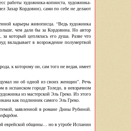
есс работы художника-копииста, художника-
ел Захар Кордовин), сами по себе не делают
твенной карьеры живописца. “Ведь художника
ольше, чем дали бы за Кордовина. Но автор
, за который цеплялась его душа. Разве что
труд вкладывает в возрождение полумертвой
ода, к которому он, сам того не ведая, имеет
 думал ни об одной из своих женщин”. Речь
ом в испанском городе Толедо, в невзрачном
художника из мастерской Эль Греко. Из этого
икана как подлинник самого Эль Греко.
 темой, заявленной в романе Дины Рубиной.
сефардов
.
ной еврейской общины… но в утробе Испании