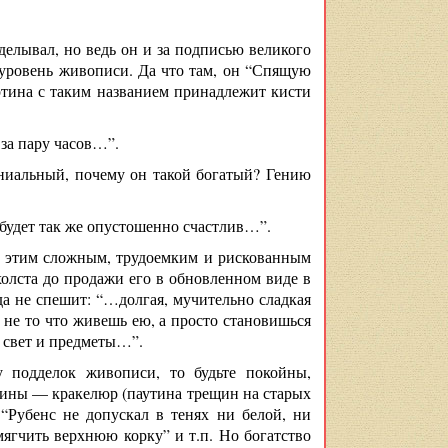
делывал, но ведь он и за подписью великого
й уровень живописи. Да что там, он “Спящую
артина с таким названием принадлежит кисти
за пару часов…”.
гениальный, почему он такой богатый? Гению
 будет так же опустошенно счастлив…”.
ся этим сложным, трудоемким и рискованным
холста до продажи его в обновленном виде в
а не спешит: “…долгая, мучительно сладкая
, не то что живешь ею, а просто становишься
а свет и предметы…”.
 подделок живописи, то будьте покойны,
рмины — кракелюр (паутина трещин на старых
“Рубенс не допускал в тенях ни белой, ни
ягчить верхнюю корку” и т.п. Но богатство