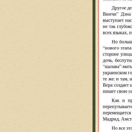
Другое де
Винчи” Дэна 
выступает на
не так глубок
всех языках, 
Но больш
“нового этапа
стороне улиц
дочь, беспутн
“шалава”-мат
украинском го
те же: и там,
Вера создает 
пишет свою с
Как и пр
перепутываетс
перемещается
Мадрид, Амст
Но все эт