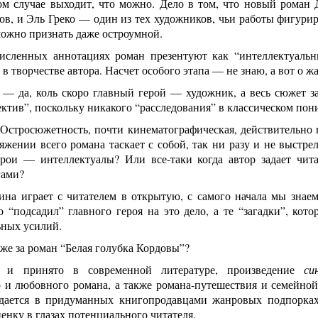
ном случае выходит, что можно. Дело в том, что новый ром
в, и Эль Греко — один из тех художников, чьи работы фигуриру
можно признать даже остроумной.
исленных аннотациях роман презентуют как “интеллектуальн
 в творчестве автора. Насчет особого этапа — не знаю, а вот о 
” — да, коль скоро главный герой — художник, а весь сюжет 
ектив”, поскольку никакого “расследования” в классическом пон
Остросюжетность, почти кинематографическая, действительно п
яжении всего романа таскает с собой, так ни разу и не выстр
ерои — интеллектуалы? Или все-таки когда автор задает чита
гами?
ина играет с читателем в открытую, с самого начала мы знае
 “подсадил” главного героя на это дело, а те “загадки”, кото
ьных усилий.
 же за роман “Белая голубка Кордовы”?
к и принято в современной литературе, произведение
си
о и любовного романа, а также романа-путешествия и семейной
дается в придуманных книгопродавцами жанровых подпорках т
енку в глазах потенциального читателя.