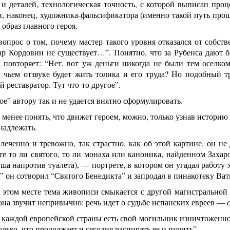
и деталей, технологическая точность, с которой выписан проц
и, наконец, художника-фальсификатора (именно такой путь прош
образ главного героя.
вопрос о том, почему мастер такого уровня отказался от собс
ар Кордовин не существует…”. Понятно, что за Рубенса дают б
 повторяет: “Нет, вот уж деньги никогда не были тем оселком
в чьем отзвуке будет жить толика и его труда? Но подобный 
 реставратор. Тут что-то другое”.
ое” автору так и не удается внятно сформулировать.
 менее понять, что движет героем, можно, только узнав историю р
надлежать.
еченно и тревожно, так страстно, как об этой картине, он не
те то ли святого, то ли монаха или каноника, найденном Захар
ша напротив туалета), — портрете, в котором он угадал работу 
” он сотворил “Святого Бенедикта” и запродал в пинакотеку Ват
 этом месте тема живописи смыкается с другой магистральной
она звучит непривычно: речь идет о судьбе испанских евреев
—
е каждой европейской страны есть свой могильник изничтожен
олько, что продолжает и сегодня распирать ее и пучить”.