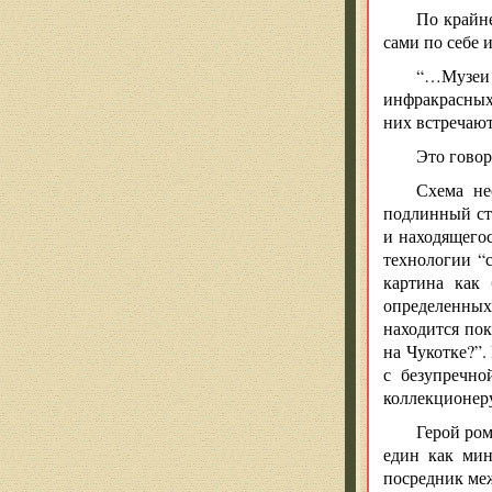
По крайне
сами по себе 
“…Музеи 
инфракрасных 
них встречаю
Это говор
Схема не
подлинный ст
и находящегос
технологии “с
картина как 
определенных
находится пок
на Чукотке?”.
с безупречно
коллекционеру
Герой ром
един как мин
посредник меж