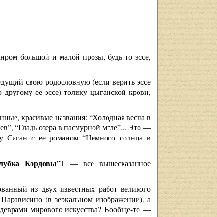
нром большой и малой прозы, будь то эссе,
едущий свою родословную (если верить эссе
о другому ее эссе) толику цыганской крови,
нные, красивые названия: “Холодная весна в
в”, “Гладь озера в пасмурной мгле”... Это —
зу Саган с ее романом “Немного солнца в
лубка Кордовы”
1 — все вышесказанное
ванный из двух известных работ великого
 Парависино (в зеркальном изображении), а
едеврами мирового искусства? Вообще-то —