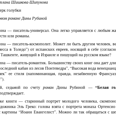
тлана Шишкова-Шипунова
ерк голубки
овом романе Дины Рубиной
ина — писатель-универсал. Она легко управляется с любым жа
ести или романы.
ина — писатель-космополит. Может ли быть другим человек, в
есса в Толедо”) от испанских евреев, носящий в себе (согласн
 Ташкенте, живущий в Израиле и пишущий на русском языке?
на — писатель-романтик. Большинству своих книг она дает дли
оследний кабан из лесов Понтеведра”, “Высокая вода венецианце
ек” ее стиля (напоминающая, правда, незабвенную Франсуа
”).
“Белая го
ий, седьмой по счету
роман
Дины Рубиной —
подтверждает.
ке книги — старинный портрет молодого человека, скомпоно
удожника Эль Греко: голова взята с портрета монаха Ортенсио
 картины “Иоанн Евангелист”. Можно ли так обращаться с ш