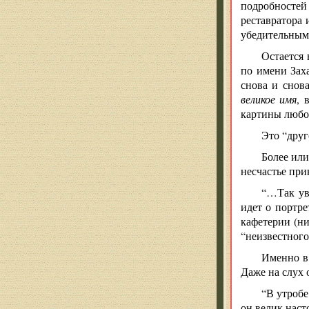
подробностей 
реставратора 
убедительным 
Остается 
по имени Зах
снова и снова
великое имя
, 
картины любой
Это “друг
Более или
несчастье при
“…Так увл
идет о портре
кафетерии (ни
“неизвестного
Именно в
Даже на слух 
“В утроб
он велик наст