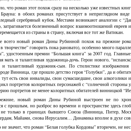
ло, что роман этот похож сразу на несколько уже известных кни
Брауна: в обоих романах присутствует в неприглядном виде
следный серебряный кубок. Местами возникают аналогии с “Да
о, затрагивается болезненный вопрос взаимоотношений евреев и
перемещается из страны в страну, включая все тот же Ватикан.
е всего новый роман Дины Рубинной похож на прежние рома
 в творчестве” говорить пока рановато), особенно много парал
ы”, удостоенным премии “Большая книга” за 2007 год. Главные
ая мать и талантливая художница-дочь. Герои нового, “испанск
ь и талантливый художник-сын. По стилистике изображения
роде Винница, где прошло детство героя “Голубки”, да и обита
 и тут есть свои инвалиды, свои сумасшедшие, свои алкоголики 
цикл портретов колоритных персонажей с “солнечной стороны у
ерию портретов не менее колоритных обитателей винницкой “И
ежние, новый роман Дины Рубиной выстроен не по хроно
я с прошлым, но разброс во времени и пространстве здесь глоб
 не только в границах бывшего Союза (Винница, Питер, Моск
ердам, Майами, снова Иерусалим… Динамика вполне в духе сов
о не значит, что роман “Белая голубка Кордовы” вторичен, не нес