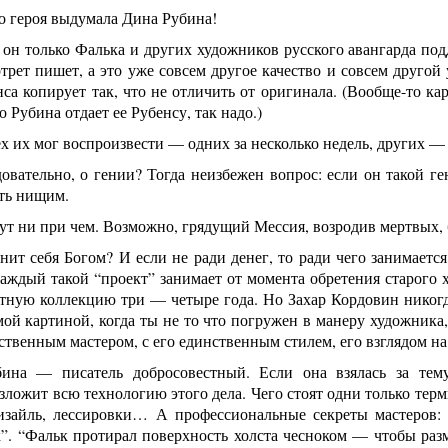
о героя выдумала Дина Рубина!
он только Фалька и других художников русского авангарда под
трет пишет, а это уже совсем другое качество и совсем друго
са копирует так, что не отличить от оригинала. (Вообще-то к
 Рубина отдает ее Рубенсу, так надо.)
 их мог воспроизвести — одних за несколько недель, других — 
довательно, о гении? Тогда неизбежен вопрос: если он такой 
ыть нищим.
ут ни при чем. Возможно, грядущий Мессия, возродив мертвых,
нит себя Богом? И если не ради денег, то ради чего занимает
аждый такой “проект” занимает от момента обретения старого 
стную коллекцию три — четыре года. Но Захар Кордовин никогд
мой картиной, когда ты не то что погружен в манеру художника
ственным мастером, с его единственным стилем, его взглядом н
ина — писатель добросовестный. Если она взялась за тему
зложит всю технологию этого дела. Чего стоят одни только те
ризайль, лессировки… А профессиональные секреты мастеров: 
”. “Фальк протирал поверхность холста чесноком — чтобы разм