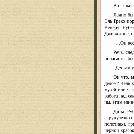
Вот каког
Ладно бы 
Эль Греко пор
Венеру” Рубен
Джорджоне, но
“…Он всех
Речь, сле
полагается б
“Деньги т
Он что, м
делом? Ведь к
музей или ча
работа над са
им, этим един
Дина Руб
скрупулезно и
полотнах), г
черной красок