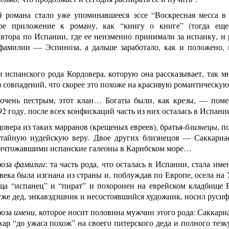
й романа стало уже упоминавшееся эссе “Воскресная месса в 
ое приложение к роману, как “книгу о книге” (тогда еще
втора по Испании, где ее неизменно принимали за испанку, и 
фамилии — Эспиноза, а дальше заработало, как и положено, 
 испанского рода Кордовера, которую она рассказывает, так 
 совпадений, что скорее это похоже на красивую романтическую
очень пестрым, этот клан… Богаты были, как крезы, — поме
92 году, после всех конфискаций часть из них осталась в Испани
овера из таких марранов (крещеных евреев), братья-
близнецы
, 
 тайную иудейскую веру. Двое других близнецов — Саккариа
ичтожавшими испанские галеоны в Карибском море…
фоза
фамилии
: та часть рода, что осталась в Испании, стала име
века была изгнана из страны и, поблуждав по Европе, осела на
ща “испанец” и “пират” и похоронен на еврейском кладбище
 уже дед, энкавэдэшник и несостоявшийся художник, носил ру
фоза
имени
, которое носит половина мужчин этого рода: Саккари
хар “до ужаса похож” на своего питерского деда и полного тез