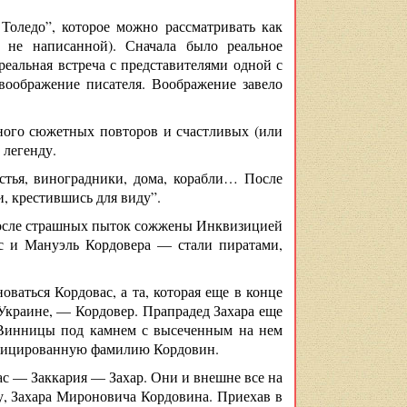
Толедо”, которое можно рассматривать как
 не написанной). Сначала было реальное
реальная встреча с представителями одной с
воображение писателя. Воображение завело
много сюжетных повторов и счастливых (или
 легенду.
стья, виноградники, дома, корабли… После
и, крестившись для виду”.
после страшных пыток сожжены Инквизицией
с и Мануэль Кордовера — стали пиратами,
новаться Кордовас, а та, которая еще в конце
 Украине, — Кордовер. Прапрадед Захара еще
 Винницы под камнем с высеченным на нем
сифицированную фамилию Кордовин.
ас — Заккария — Захар. Они и внешне все на
ку, Захара Мироновича Кордовина. Приехав в