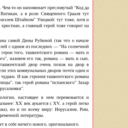
г. Чем-то он напоминает пресловутый “Код да
 Ватикан, а в роли Священного Грааля тут
ниэлем Штайном” Улицкой: тут тоже, хотя и
 христиан, а главный герой тоже говорит на
ны самой Дины Рубиной (так что о начале
лелей с одним из последних — “На солнечной
 герои того, ташкентского романа — мать и
ого”, назовем его так, романа — мать и сын,
 ташкентский двор очень похож на двор в
тели этих коммунальных дворов почти одни и
и чудаки. И как героиня ташкентского романа
лицы”, так герой романа “испанского” Захар
ерусалимки”.
логии, настоящее в нем перемежается и
альнее: XX век аукается с XV, а герой легко
ва), но и по всему миру: Иерусалим, Рим,
ременной литературы.
ет в себе ничего нового, оригинального.