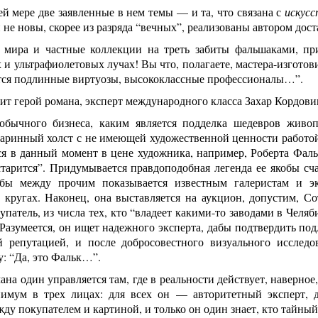
й мере две заявленные в нем темы — и та, что связана с
искус
и не новы, скорее из разряда “вечных”, реализованы автором дос
мира и частные коллекции на треть забиты фальшаками, при
и ультрафиолетовых лучах! Вы что, полагаете, мастера-изготов
тся подлинные виртуозы, высококлассные профессионалы…”.
ит герой романа, эксперт международного класса Захар Кордови
обычного бизнеса, каким является подделка шедевров живоп
аринный холст с не имеющей художественной ценности работой 
я в данный момент в цене художника, например, Роберта Фальк
тарится”. Придумывается правдоподобная легенда ее якобы сча
бы между прочим показывается известным галеристам и эк
 кругах. Наконец, она выставляется на аукцион, допустим, С
упатель, из числа тех, кто “владеет какими-то заводами в Челя
 Разумеется, он ищет надежного эксперта, дабы подтвердить по
й репутацией, и после добросовестного визуального исслед
: “Да, это Фальк…”.
ана один управляется там, где в реальности действует, наверное
имум в трех лицах: для всех он — авторитетный эксперт,
ду покупателем и картиной, и только он один знает, кто тайный 