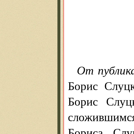
От публик
Борис Слуц
Борис Слуц
сложившимс
Бориса Слу