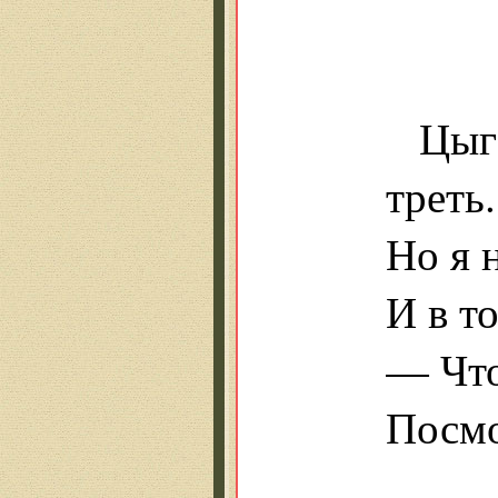
дв
н
Цыг
треть.
Но я 
И в т
— Что
Посмо