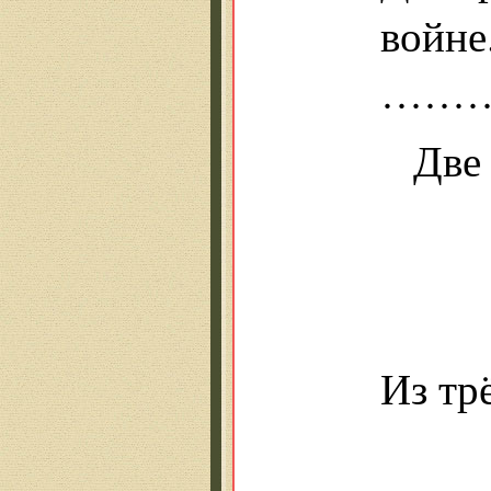
войне
……
Две 
Вы 
Вы
а 
Из тр
сид