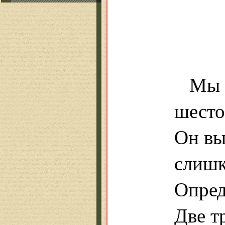
Мы 
шесто
Он вы
слишк
Опред
Две т