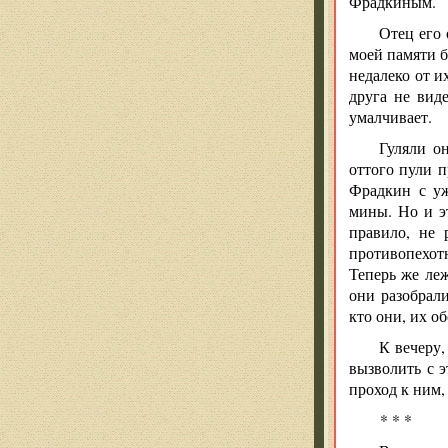
Фрадкиным.
Отец его 
моей памяти б
недалеко от и
друга не вид
умалчивает.
Гуляли он
оттого пули п
Фрадкин с уж
мины. Но и э
правило, не 
противопехотн
Теперь же леж
они разобрали
кто они, их об
К вечеру,
вызволить с 
проход к ним,
* * *