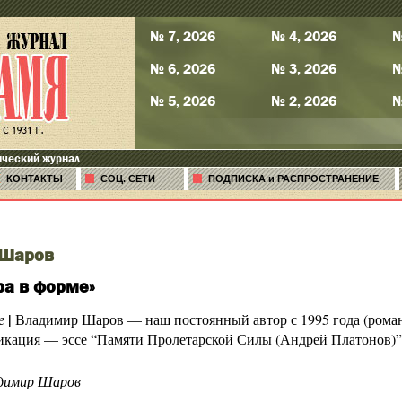
№ 7, 2026
№ 4, 2026
№
№ 6, 2026
№ 3, 2026
№
№ 5, 2026
№ 2, 2026
№
ический журнал
КОНТАКТЫ
СОЦ. СЕТИ
ПОДПИСКА и РАСПРОСТРАНЕНИЕ
 Шаров
ра в форме»
|
е
Владимир Шаров — наш постоянный автор с 1995 года (роман 
кация — эссе “Памяти Пролетарской Силы (Андрей Платонов)” в
димир Шаров