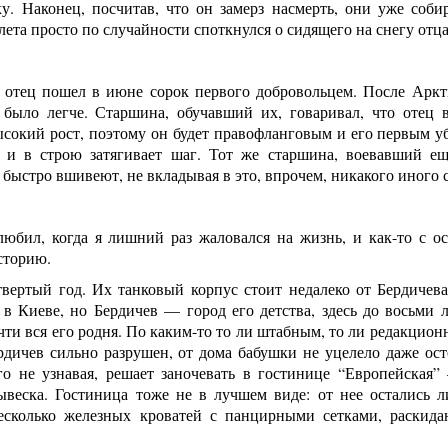
у. Наконец, посчитав, что он замерз насмерть, они уже собир
ета просто по случайности споткнулся о сидящего на снегу отца
 отец пошел в июне сорок первого добровольцем. После Арк
 было легче. Старшина, обучавший их, говаривал, что отец в
ысокий рост, поэтому он будет правофланговым и его первым у
 и в строю затягивает шаг. Тот же старшина, воевавший е
быстро вшивеют, не вкладывая в это, впрочем, никакого иного 
любил, когда я лишний раз жаловался на жизнь, и как-то с о
сторию.
вертый год. Их танковый корпус стоит недалеко от Бердичева
 в Киеве, но Бердичев — город его детства, здесь до восьми 
чти вся его родня. По каким-то то ли штабным, то ли редакцион
дичев сильно разрушен, от дома бабушки не уцелело даже осто
го не узнавая, решает заночевать в гостинице “Европейская”
ывеска. Гостиница тоже не в лучшем виде: от нее остались л
есколько железных кроватей с панцирными сетками, раскид