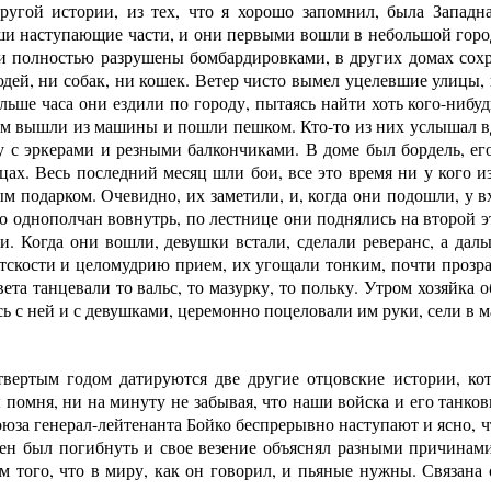
ругой истории, из тех, что я хорошо запомнил, была Западн
ши наступающие части, и они первыми вошли в небольшой горо
и полностью разрушены бомбардировками, в других домах сохра
дей, ни собак, ни кошек. Ветер чисто вымел уцелевшие улицы,
льше часа они ездили по городу, пытаясь найти хоть кого-нибудь
ом вышли из машины и пошли пешком. Кто-то из них услышал вд
у с эркерами и резными балкончиками. В доме был бордель, ег
мцах. Весь последний месяц шли бои, все это время ни у кого
 подарком. Очевидно, их заметили, и, когда они подошли, у вх
го однополчан вовнутрь, по лестнице они поднялись на второй эт
и. Когда они вошли, девушки встали, сделали реверанс, а дал
тскости и целомудрию прием, их угощали тонким, почти прозра
вета танцевали то вальс, то мазурку, то польку. Утром хозяйка о
ь с ней и с девушками, церемонно поцеловали им руки, сели в 
твертым годом датируются две другие отцовские истории, кот
ы помня, ни на минуту не забывая, что наши войска и его танк
юза генерал-лейтенанта Бойко беспрерывно наступают и ясно, ч
ен был погибнуть и свое везение объяснял разными причинами
м того, что в миру, как он говорил, и пьяные нужны. Связана