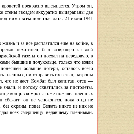
х кроватей прекрасно высыпается. Утром он,
мке стены гвоздем аккуратно выцарапаны две
 под ними всем понятная дата: 21 июня 1941
 жизнь и за все расплатился еще на войне, в
 прежде пехотинец, был возвращен к своей
рмейской газеты он поехал на передовую, в
 сами бывшие в полукольце, только что взяли
понесшей большие потери, осталось всего
ть пленных, ни отправить их в тыл, патроны
л, что не даст. Комбат был капитан, отец —
е знали, и потому схватились за пистолеты.
 конце концов комроты тоже пожалел пленных
ин сбежит, он не успокоится, пока отца не
 без охраны, повез. Бежать никто из них не
 сдал всех смершевцу, ведавшему пленными.