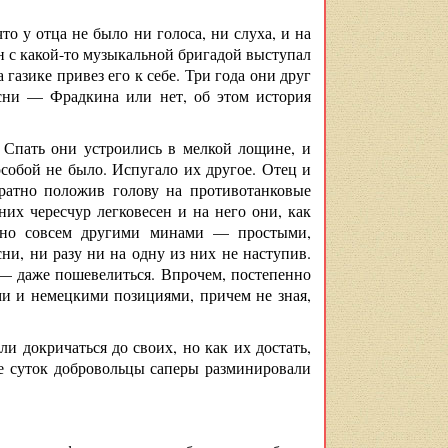
то у отца не было ни голоса, ни слуха, и на
н с какой-то музыкальной бригадой выступал
газике привез его к себе. Три года они друг
есни — Фрадкина или нет, об этом история
. Спать они устроились в мелкой лощине, и
особой не было. Испугало их другое. Отец и
ратно положив голову на противотанковые
х чересчур легковесен и на него они, как
сеяно совсем другими минами — простыми,
и, ни разу ни на одну из них не наступив.
 — даже пошевелиться. Впрочем, постепенно
ми и немецкими позициями, причем не зная,
ли докричаться до своих, но как их достать,
ое суток добровольцы саперы разминировали