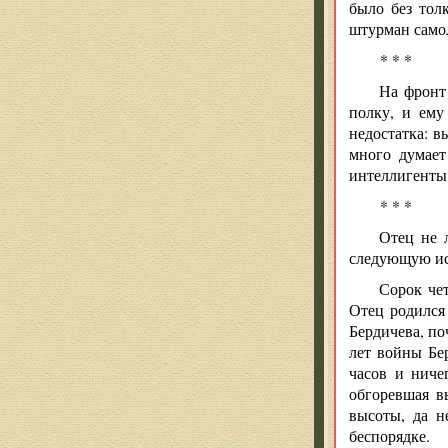
было без толк
штурман самол
* * *
На фронт
полку, и ему
недостатка: в
много думает
интеллигенты 
* * *
Отец не 
следующую и
Сорок чет
Отец родился
Бердичева, по
лет войны Бер
часов и ниче
обгоревшая в
высоты, да н
беспорядке.