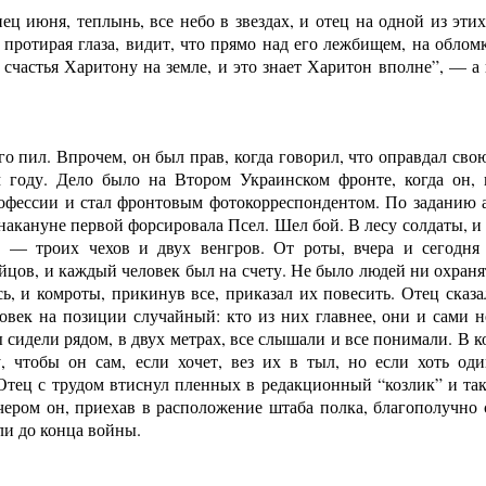
ец июня, теплынь, все небо в звездах, и отец на одной из эти
 протирая глаза, видит, что прямо над его лежбищем, на обло
 счастья Харитону на земле, и это знает Харитон вполне”, — а
о пил. Впрочем, он был прав, когда говорил, что оправдал свою
м году. Дело было на Втором Украинском фронте, когда он,
офессии и стал фронтовым фотокорреспондентом. По заданию а
 накануне первой форсировала Псел. Шел бой. В лесу солдаты, и
 — троих чехов и двух венгров. От роты, вчера и сегодня 
йцов, и каждый человек был на счету. Не было людей ни охраня
ь, и комроты, прикинув все, приказал их повесить. Отец сказа
овек на позиции случайный: кто из них главнее, они и сами н
 сидели рядом, в двух метрах, все слышали и все понимали. В
у, чтобы он сам, если хочет, вез их в тыл, но если хоть од
Отец с трудом втиснул пленных в редакционный “козлик” и так,
ечером он, приехав в расположение штаба полка, благополучно
ли до конца войны.