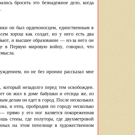
ались бросить это безнадежное дело, когда
.
тики он был орденоносцем, единственным в
сем хорош как солдат, но у него есть два
бьют, и высшее образование — из-за него он
ще в Первую мировую войну, говорил, что
смысла.
суждением, но не без иронии рассказал мне
, который незадолго перед тем освобожден.
лет он жил в доме бабушки и отсюда же, из
ным делам он едет в город. После нескольких
ва, и отец, пробродив по городу несколько
 — прямо у его ног валяется покореженная
ишь стены, где полутора, где двухметровой
анных на этом пепелище в художественном