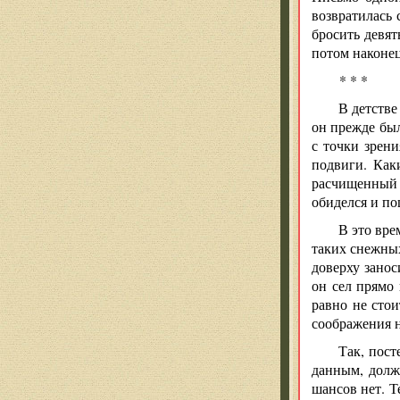
возвратилась 
бросить девят
потом наконец
* * *
В детстве
он прежде был
с точки зрен
подвиги. Как
расчищенный о
обиделся и пош
В это вре
таких снежных
доверху занос
он сел прямо 
равно не стои
соображения н
Так, пост
данным, долже
шансов нет. Т