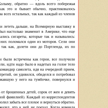
Колыму, обратно — вдоль всего побережья
как это и бывает обычно, практиковалось
 за всех остальных, так как каждый из членов
ли лететь дальше, на Всемирную выставку в
ыл настолько знаменит в Америке, что еще
лись сигареты, которые так и назывались:
 них поломался один из моторов. Сели они
 так как, долети они до Портленда, их по
и были встречены как герои, все получили
ели, идти надо было в надетых на голое тело
командир самолета, идя на очередной прием,
 третий, он удивился, обиделся и потребовал
ежавшую у него на тумбочке, повернулся и
 от брошенных детей, сорок от жен и девять
ной фамилией). Каждый из корреспондентов
олил забыть все плохое и вернуться обратно.
алел, что к ней не поехал. Когда команда