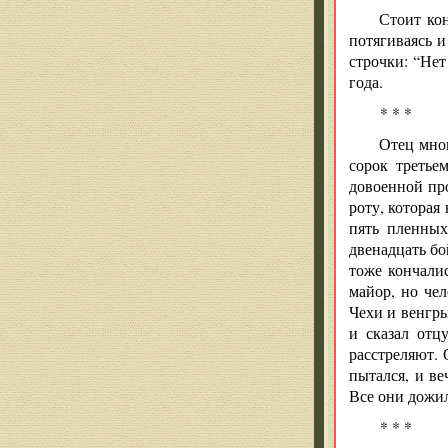
Стоит кон
потягиваясь и
строчки: “Нет
года.
* * *
Отец мног
сорок третье
довоенной пр
роту, которая
пять пленных
двенадцать бо
тоже кончалис
майор, но чел
Чехи и венгры
и сказал отц
расстреляют. 
пытался, и в
Все они дожи
* * *