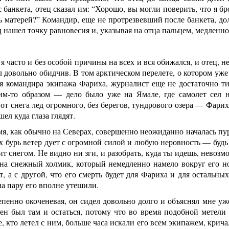
с банкета, отец сказал им: “Хорошо, вы могли поверить, что я бр
ь матерей?” Командир, еще не протрезвевший после банкета, дол
 нашел точку равновесия и, указывая на отца пальцем, медленн
 я часто и без особой причины на всех и вся обижался, и отец, н
 довольно обидчив. В том арктическом перелете, о котором уже
ия командира экипажа Фариха, журналист еще не достаточно т
им-то образом — дело было уже на Ямале, где самолет сел н
т снега лед огромного, без берегов, тундрового озера — Фарих
ел куда глаза глядят.
мя, как обычно на Северах, совершенно неожиданно началась пур
 бурь ветер дует с огромной силой и любую неровность — будь 
ит снегом. Не видно ни зги, и разобрать, куда ты идешь, невозм
на снежный холмик, который немедленно намело вокруг его ног
т, а с другой, что его смерть будет для Фариха и для остальн
а пару его вполне утешили.
епенно окоченевая, он сидел довольно долго и объяснял мне уж
н был там и остаться, потому что во время подобной метели н
е, кто летел с ним, больше часа искали его всем экипажем, кричал