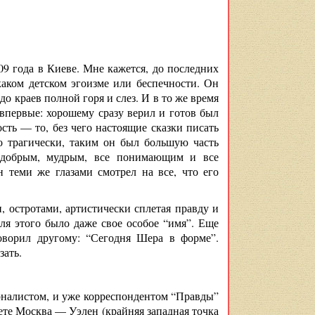
9 года в Киеве. Мне кажется, до последних
аком детском эгоизме или беспечности. Он
о краев полной горя и слез. И в то же время
впервые: хорошему сразу верил и готов был
ость — то, без чего настоящие сказки писать
 трагически, таким он был большую часть
 добрым, мудрым, все понимающим и все
 теми же глазами смотрел на все, что его
 остротами, артистически сплетая правду и
Для этого было даже свое особое “имя”. Еще
оворил другому: “Сегодня Шера в форме”.
зать.
урналистом, и уже корреспондентом “Правды”
ете Москва — Уэлен (крайняя западная точка