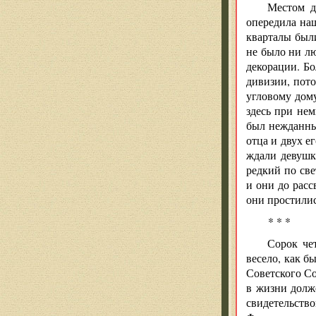
Местом д
опередила на
кварталы был
не было ни лю
декорации. Бо
дивизии, пот
угловому дом
здесь при не
был нежданным
отца и двух е
ждали девушк
редкий по све
и они до расс
они простилис
* * *
Сорок че
весело, как б
Советского Со
в жизни долж
свидетельство