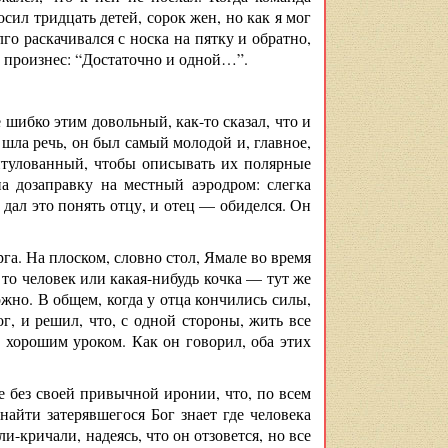
осил тридцать детей, сорок жен, но как я мог
го раскачивался с носка на пятку и обратно,
о произнес: “Достаточно и одной…”.
е шибко этим довольный, как-то сказал, что и
 шла речь, он был самый молодой и, главное,
итулованный, чтобы описывать их полярные
а дозаправку на местный аэродром: слегка
 дал это понять отцу, и отец — обиделся. Он
га. На плоском, словно стол, Ямале во время
то человек или какая-нибудь кочка — тут же
ожно. В общем, когда у отца кончились силы,
, и решил, что, с одной стороны, жить все
ых хорошим уроком. Как он говорил, оба этих
е без своей привычной иронии, что, по всем
айти затерявшегося Бог знает где человека
и-кричали, надеясь, что он отзовется, но все