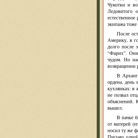
Чукотки и во
Ледовитого о
естественное 
экипажа тоже 
После ост
Америку, в г
долго после 
“Фарих”. Они
чудом. Но на
возвращении 
В Арханг
ордена, день 
кухлянках: в 
не позвал отц
объяснений. 
вышел.
В пачке б
от матерей (
носил ту же ф
Письмо одной