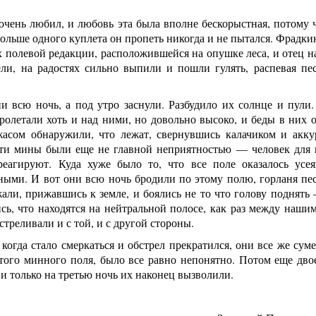
очень любил, и любовь эта была вполне бескорыстная, потому ч
ольше одного куплета он пропеть никогда и не пытался. Фрадки
х полевой редакции, расположившейся на опушке леса, и отец на 
ели, на радостях сильно выпили и пошли гулять, распевая п
и всю ночь, а под утро заснули. Разбудило их солнце и пули
ролетали хоть и над ними, но довольно высоко, и беды в них 
асом обнаружили, что лежат, свернувшись калачиком и акку
ти мины были еще не главной неприятностью — человек для ни
реагируют. Куда хуже было то, что все поле оказалось у
ыми. И вот они всю ночь бродили по этому полю, горланя песн
али, прижавшись к земле, и боялись не то что голову поднять
сь, что находятся на нейтральной полосе, как раз между наши
стреливали и с той, и с другой стороны.
 когда стало смеркаться и обстрел прекратился, они все же суме
этого минного поля, было все равно непонятно. Потом еще дв
 и только на третью ночь их наконец вызволили.