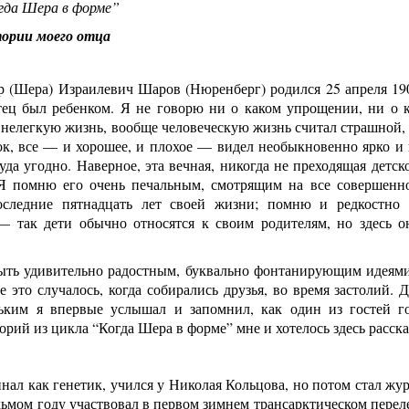
гда Шера в форме”
ории моего отца
 (Шера) Израилевич Шаров (Нюренберг) родился 25 апреля 190
тец был ребенком. Я не говорю ни о каком упрощении, ни о к
нелегкую жизнь, вообще человеческую жизнь считал страшной, д
ок, все — и хорошее, и плохое — видел необыкновенно ярко и 
уда угодно. Наверное, эта вечная, никогда не преходящая детск
Я помню его очень печальным, смотрящим на все совершенно
оследние пятнадцать лет своей жизни; помню и редкостно
так дети обычно относятся к своим родителям, но здесь он
ыть удивительно радостным, буквально фонтанирующим идеями,
 это случалось, когда собирались друзья, во время застолий. 
ьким я впервые услышал и запомнил, как один из гостей г
орий из цикла “Когда Шера в форме” мне и хотелось здесь расска
нал как генетик, учился у Николая Кольцова, но потом стал ж
дьмом году участвовал в первом зимнем трансарктическом перел