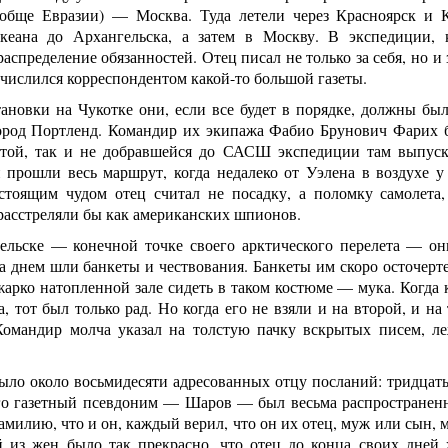
обще Евразии) — Москва. Туда летели через Красноярск и 
кеана до Архангельска, а затем в Москву. В экспедиции, 
распределение обязанностей. Отец писал не только за себя, но и
числился корреспондентом какой-то большой газеты.
ановки на Чукотке они, если все будет в порядке, должны бы
ород Портленд. Командир их экипажа Фабио Брунович Фарих б
этой, так и не добравшейся до САСШ экспедиции там выпуска
 прошли весь маршрут, когда недалеко от Уэлена в воздухе у
стоящим чудом отец считал не посадку, а поломку самолета,
расстреляли бы как американских шпионов.
ельске — конечной точке своего арктического перелета — он
за днем шли банкеты и чествования. Банкеты им скоро осточерт
жарко натопленной зале сидеть в таком костюме — мука. Когда 
а, тот был только рад. Но когда его не взяли и на второй, и на
Командир молча указал на толстую пачку вскрытых писем, л
ыло около восьмидесяти адресованных отцу посланий: тридцать
его газетный псевдоним — Шаров — был весьма распространен
амилию, что и он, каждый верил, что он их отец, муж или сын, м
 из жен было так прекрасно, что отец до конца своих дней ж