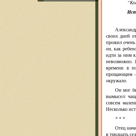
“Ко
Ист
Александр
своих дней о
прожил очень 
он, как ребен
идти за ним к
невозможно. 
времени в п
прощающим — 
окружало.
Он мог б
вымысел: чаще
совсем мален
Несколько ист
* * *
Отец начи
в тридцать се