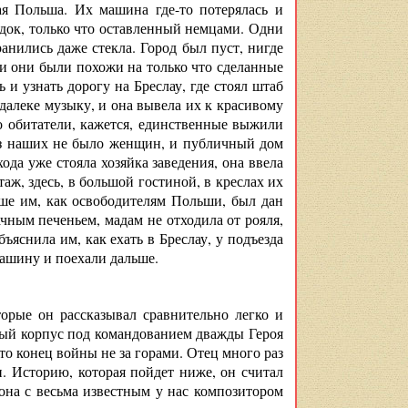
ая Польша. Их машина где-то потерялась и
док, только что оставленный немцами. Одни
нились даже стекла. Город был пуст, нигде
 и они были похожи на только что сделанные
 и узнать дорогу на Бреслау, где стоял штаб
алеке музыку, и она вывела их к красивому
о обитатели, кажется, единственные выжили
 из наших не было женщин, и публичный дом
ода уже стояла хозяйка заведения, она ввела
аж, здесь, в большой гостиной, в креслах их
ьше им, как освободителям Польши, был дан
чным печеньем, мадам не отходила от рояля,
бъяснила им, как ехать в Бреслау, у подъезда
машину и поехали дальше.
орые он рассказывал сравнительно легко и
овый корпус под командованием дважды Героя
то конец войны не за горами. Отец много раз
. Историю, которая пойдет ниже, он считал
 она с весьма известным у нас композитором