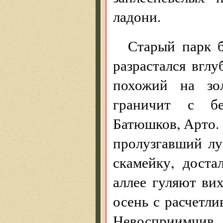
ладони.
Старый парк 
разрастался вглу
похожий на зол
граничит с бе
Батюшков, Арто. 
пролузгавший луз
скамейку, дост
аллее гуляют ви
осень с расчетл
Невосприимчи