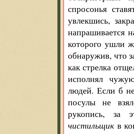
спросонья ставя
увлекшись, закр
напрашивается н
которого ушли ж
обнаружив, что з
как стрелка отще
исполнял чужу
людей. Если б н
посулы не взял
рукопись, за 
чистильщик
в ко