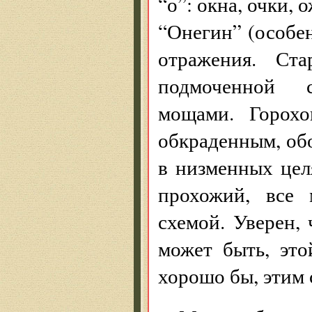
“о”: окна, очки, 
“Онегин” (особен
отражения. Ст
подмоченной 
мощами. Горохо
обкраденным, об
в низменных цел
прохожий, все 
схемой. Уверен, 
может быть, это
хорошо бы, этим 