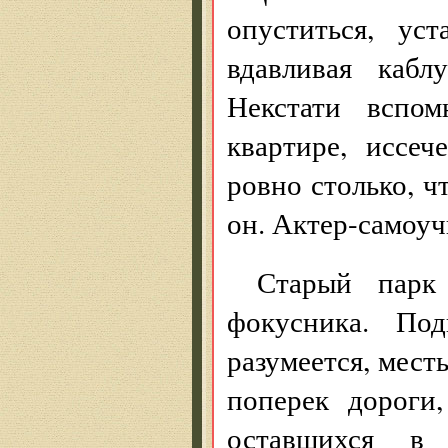
опуститься, ус
вдавливая кабл
Некстати вспо
квартире, иссе
ровно столько, ч
он. Актер-самоуч
Старый парк
фокусника. По
разумеется, месть
поперек дороги
оставшихся в