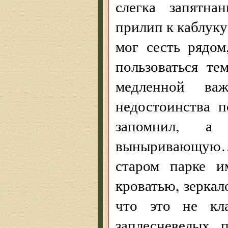
слегка запятна
прилип к каблуку
мог сесть рядом
пользоваться те
медленной важ
недостоинства п
запомнил, 
выныривающую… 
старом парке и
кроватью, зеркал
что это не кла
заплесневелых 