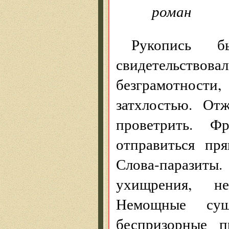
роман
Рукопись б
свидетельствов
безграмотнос
затхлостью. Отж
проветрить. Ф
отправиться пр
Слова-паразит
ухищрения, не
Немощные суще
беспризорные п