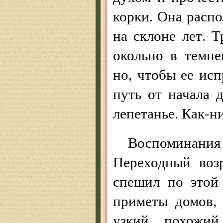
корки. Она распо
на склоне лет. Т
окольно в темн
но, чтобы ее ис
путь от начала д
лепетанье. Как-н
Воспоминания 
Переходный воз
спешил по этой
приметы домов, 
узкий, похожий