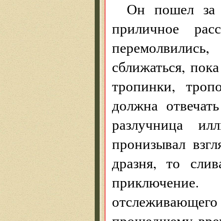
Он пошел за 
приличное рас
перемолвились,
сближаться, пок
тропинки, троп
должна отвечат
разлучница ил
пронизывал взгл
дразня, то сли
приключение
отслеживающег
прошедшему врем