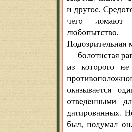
и другое. Средот
чего ломают 
любопытство.
Подозрительная 
— болотистая рав
из которого не
противополож
оказывается од
отведенными дл
датированных. Н
был, подумал он