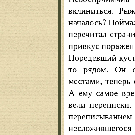
вклиниться. Рыж
началось? Поймал
перечитал стран
привкус поражени
Поредевший куст
то рядом. Он 
местами, теперь 
А ему самое вре
вели переписки, 
переписыванием
несложившегос