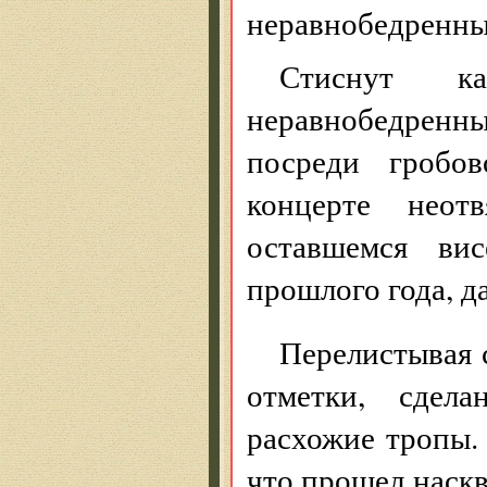
неравнобедренный
Стиснут к
неравнобедренн
посреди гробов
концерте неот
оставшемся ви
прошлого года, д
Перелистывая 
отметки, сдел
расхожие тропы.
что прошел наскв