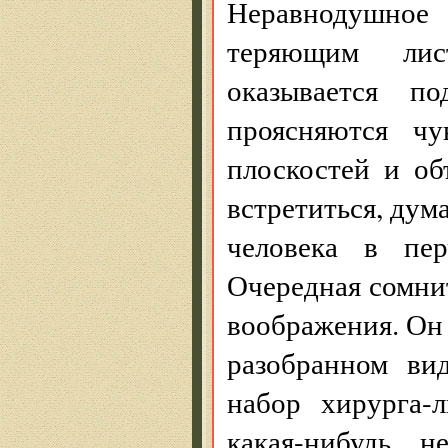
Неравнодушное
теряющим лис
оказывается п
проясняются чу
плоскостей и о
встретиться, дума
человека в пер
Очередная сомни
воображения. Он 
разобранном ви
набор хирурга-
какая-нибудь н