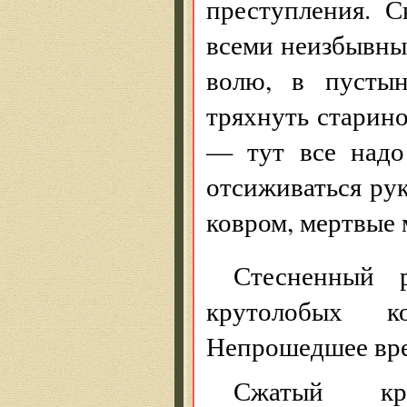
преступления. С
всеми неизбывным
волю, в пустын
тряхнуть старино
— тут все надо
отсиживаться ру
ковром, мертвые 
Стесненный 
крутолобых к
Непрошедшее вре
Сжатый кр