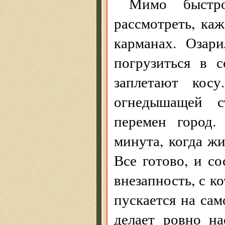
Мимо быстр
рассмотреть, каж
карманах. Озари
погрузиться в 
заплетают кос
огнедышащей с
перемен город.
минута, когда ж
Все готово, и с
внезапность, с к
пускается на сам
делает ровно н