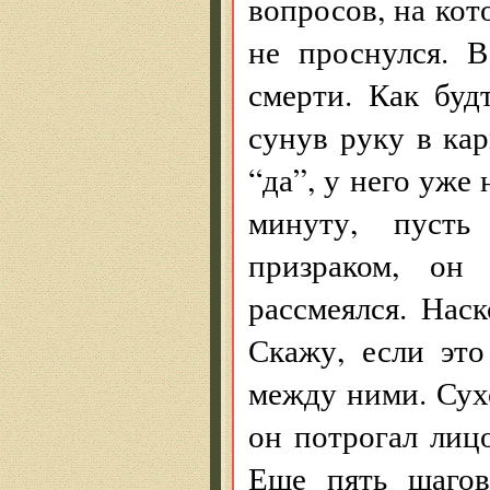
вопросов, на кот
не проснулся. 
смерти. Как буд
сунув руку в ка
“да”, у него уже
минуту, пусть
призраком, он 
рассмеялся. Нас
Скажу, если это
между ними. Сухо
он потрогал лицо
Еще пять шагов