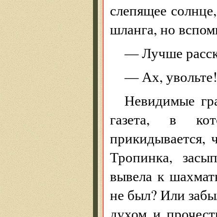
слепящее солнце
шланга, но вспом
— Лучше расск
— Ах, увольте
Невидимые гра
газета, в кот
прикидывается, 
Тропинка, засы
вывела к шахмат
не был? Или забы
духом и прочест