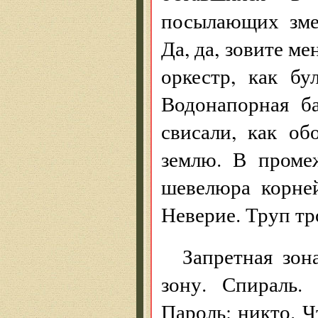
посылающих зме
Да, да, зовите ме
оркестр, как бу
Водонапорная б
свисали, как об
землю. В проме
шевелюра корней
Неверие. Труп тр
Запретная зон
зону. Спираль.
Пароль: никто. 