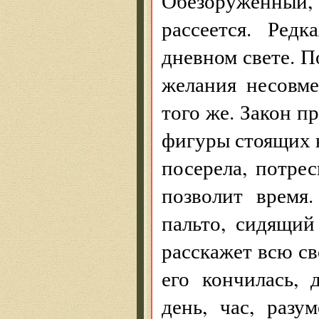
Обезоруженный
рассеется. Ред
дневном свете. 
желания несовм
того же. Закон п
фигуры стоящих н
посерела, потрес
позволит время
пальто, сидящий
расскажет всю св
его кончилась, 
день, час, разу