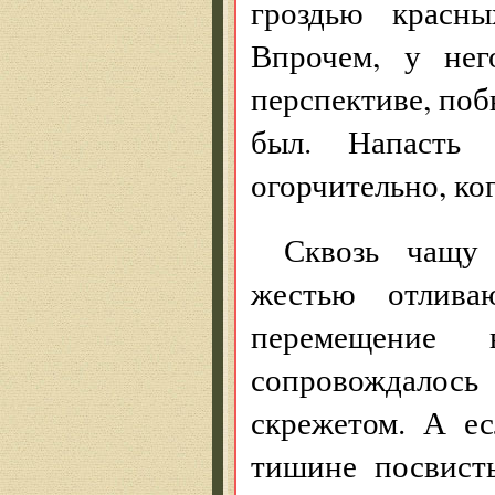
гроздью красн
Впрочем, у нег
перспективе, поб
был. Напасть
огорчительно, ко
Сквозь чащу
жестью отлива
перемещение
сопровождалос
скрежетом. А ес
тишине посвисты