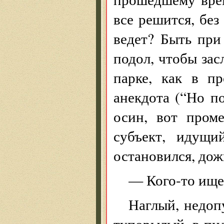
все решится, без
ведет? Быть при
подол, чтобы зас
парке, как в п
анекдота (“Но по
осин, вот проме
субъект, идущи
остановился, дож
— Кого-то ищ
Наглый, недоп
тупорылый, в пи