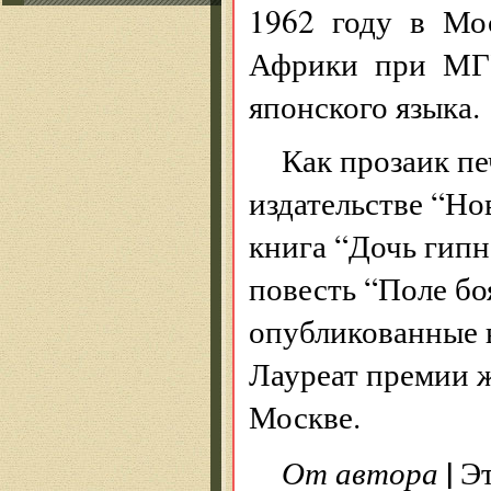
1962 году в Мо
Африки при МГУ
японского языка.
Как прозаик печ
издательстве “Но
книга “Дочь гипн
повесть “Поле бо
опубликованные в
Лауреат премии ж
Москве.
|
От автора
Эт