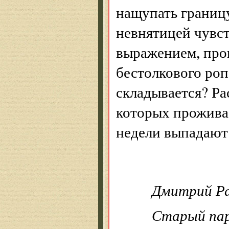
нащупать границ
невнятицей чувст
выражением, проп
бестолкового роп
складывается? Ра
которых проживае
недели выпадают.
Дмитрий Ра
Старый па