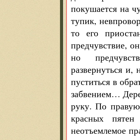
покушается на чу
тупик, невпровор
то его приостан
предчувствие, он
но предчувст
развернуться и, 
пуститься в обра
забвением… Дере
руку. По правую
красных пятен
неотъемлемое пр