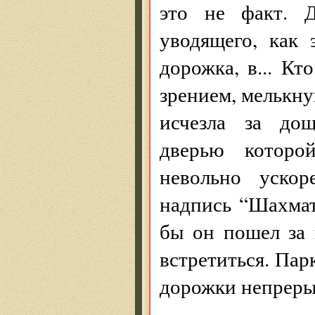
это не факт. Д
уводящего, как
дорожка, в... К
зрением, мелькн
исчезла за дощ
дверью которо
невольно ускор
надпись “Шахмат
бы он пошел за 
встретиться. Пар
дорожки непреры