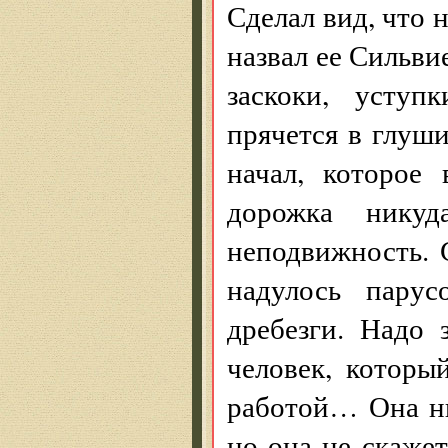
Сделал вид, что н
назвал ее Сильви
заскоки, уступ
прячется в глуши
начал, которое
дорожка никуд
неподвижность. 
надулось парус
дребезги. Надо 
человек, которы
работой… Она нич
но она не скажет