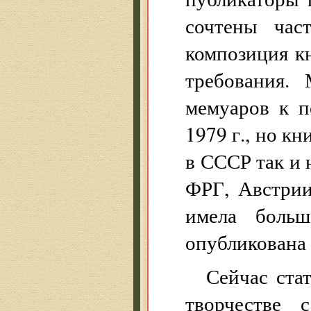
сочтены час
композиция к
требования. 
мемуаров к п
1979 г., но к
в СССР так и 
ФРГ, Австри
имела больш
опубликована 
Сейчас ста
творчестве 