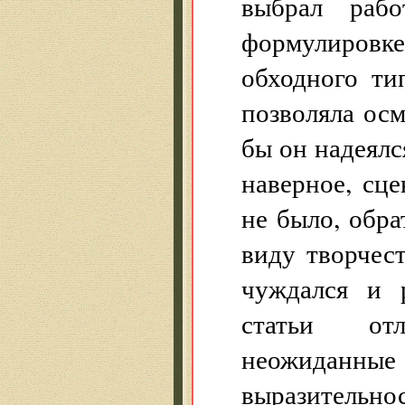
выбрал рабо
формулировк
обходного ти
позволяла ос
бы он надеялс
наверное, сц
не было, обр
виду творчес
чуждался и 
статьи отл
неожиданны
выразитель