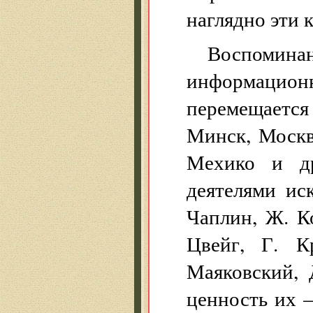
наглядно эти 
Воспомина
информацио
перемещается
Минск, Москв
Мехико и др
деятелями ис
Чаплин, Ж. К
Цвейг, Г. К
Маяковский, 
ценность их —