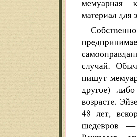
мемуарная 
материал для э
Собствен
предприни
самооправда
случай. Обы
пишут мемуар
другое) либ
возрасте. Эйз
48 лет, вско
шедевров — 
Режиссер ок