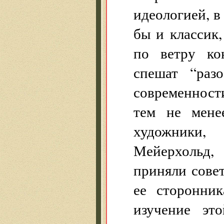
идеологией, в
бы и классик
по ветру ко
спешат “раз
современност
тем не мене
художники,
Мейерхольд,
приняли сове
ее сторонник
изучение эт