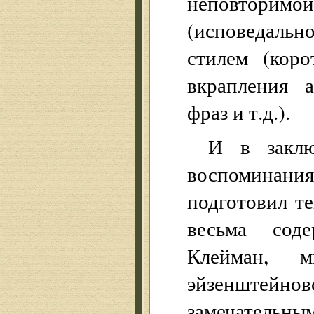
неповторимо
(исповедально
стилем (коро
вкрапления а
фраз и т.д.).
И в заклю
воспоминани
подготовил те
весьма сод
Клейман, 
эйзенштейновс
замечательн