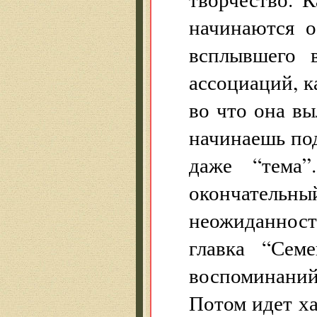
начинаются о
всплывшего 
ассоциаций, ка
во что она вы
начинаешь под
даже “тема
окончательн
неожиданность
главка “Сем
воспоминани
Потом идет х