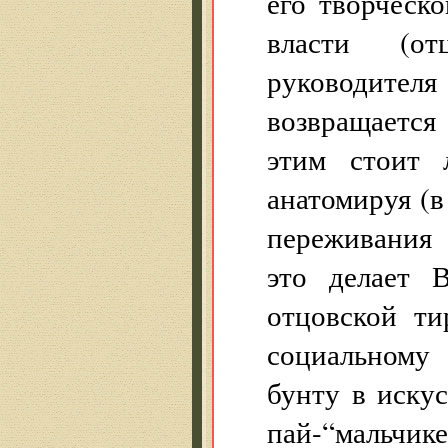
его творческ
власти (от
руководите
возвращается
этим стоит 
анатомируя (в
переживания 
это делает 
отцовской ти
социальному
бунту в искус
пай-“мальчик