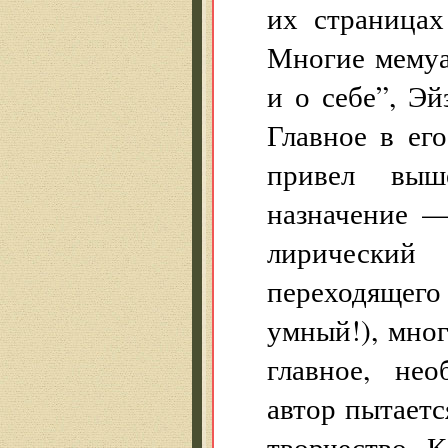
их страницах
Многие мемуа
и о себе”, Э
Главное в ег
привел выш
назначение —
лирический
переходящего
умный!), мно
главное, не
автор пытаетс
творчество. 