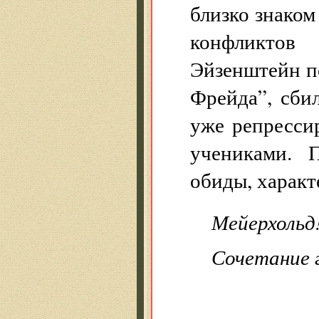
близко знаком
конфликтов
Эйзенштейн п
Фрейда”, сби
уже репресси
учениками. 
обиды, характ
Мейерхольд
Сочетание 