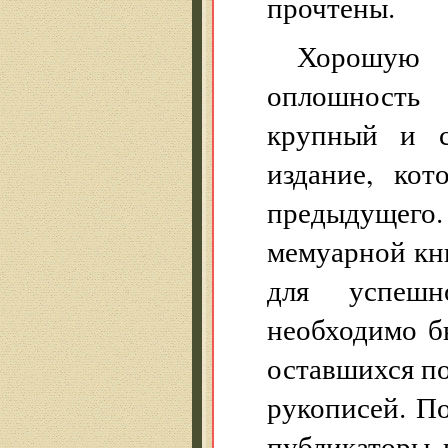
прочтены.
Хорошую
оплошность
крупный и с
издание, кот
предыдущег
мемуарной кн
для успешн
необходимо б
оставшихся п
рукописей. По
публикаторы 