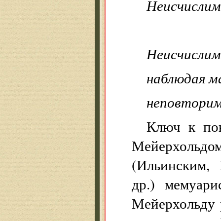
Неисчислимы
Неисчислим
наблюдая м
неповторим
Ключ к по
Мейерхольдо
(Ильинским,
др.) мемуари
Мейерхольду 