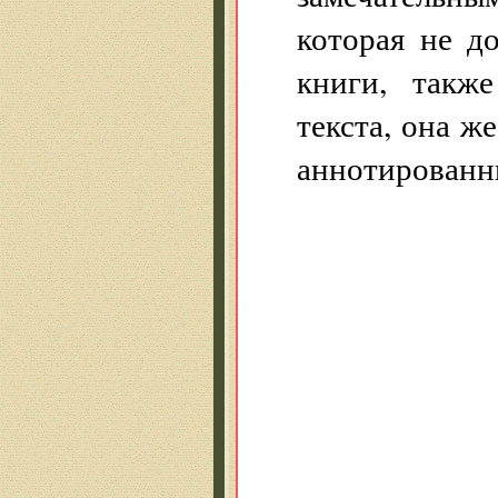
которая не д
книги, такж
текста, она ж
аннотированны