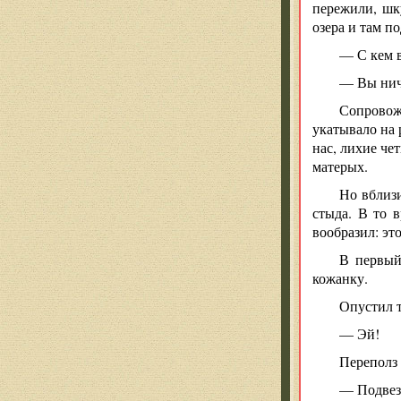
пережили, шк
озера и там п
— С кем в
— Вы нич
Сопровож
укатывало на 
нас, лихие че
матерых.
Но вблизи
стыда. В то 
вообразил: эт
В первый
кожанку.
Опустил т
— Эй!
Переполз 
— Подвез