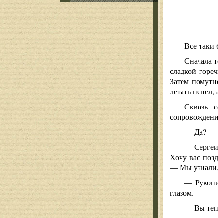
Все-таки 
Сначала т
сладкой горе
Затем помутн
летать пепел,
Сквозь с
сопровождени
— Да?
— Сергей
Хочу вас поз
— Мы узнали, 
— Рукопи
глазом.
— Вы тепе