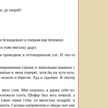
и, до скорой!
е безнадежнее и сверкая еще безумнее.
и тоже мигалку дадут.
м проводком в оттопыренном ухе. И что-то
енированные стражи и зеркальные машины с
нятые в меня поверят, хотя бы на чуть-чуть.
е возили и берегли. Худ и скромен. И свитер
мало слов. Мне казалось, я держу себя по-
проложила плеть. Шофер был весь пивной, а
узкие серые губы, из мясистых ноздрей, и
авопить. Сколько напряжения и обиды они уже