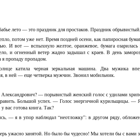
бабье лето — это праздник для простаков. Праздник обрывистый
епло, потом уже нет. Время поздней осени, как папиросная бума
чью. И вот — вспыхнуло желтое, оранжевое, бумага озарилась
ело, и огненный ветер жадно задышал с краев. В день замороз
 а я пропаду пропадом.
олнце катила черная зеркальная машина. Два мужика вп
я, в ней — еще четверка мужчин. Звонил мобильник.
 Александрович? — порывистый женский голос с удилами хри
дравить. Большой успех. — Голос энергичной курильщицы. — Я
у вас готова книга. Так?
сь, — я в упор наблюдал “неотложку”: в другом ряду, обложе
рь ужасно занятой. Но было бы чудесно! Мы хотели бы с вами 