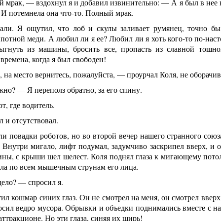
мрак, — вздохнул я и добавил извинительно: — А я был в нее 
И потемнела она что-то. Полный мрак.
али. Я ощутил, что лоб и скулы заливает румянец, точно бы
потной меди. А любил ли я ее? Любил ли я хоть кого-то по-нас
гнуть из машины, бросить все, пропасть из славной тошной
времена, когда я был свободен!
 на место вернитесь, пожалуйста, — проурчал Коля, не оборачив
но? — Я переполз обратно, за его спину.
, где водитель.
л и отсутствовал.
и повадки роботов, но во второй вечер нашего странного союза
 Внутри мигало, лифт подумал, задумчиво заскрипел вверх, и 
ны, с крыши шел шелест. Коля поднял глаза к мигающему потол
ла по всем мышечным струнам его лица.
ело? — спросил я.
ил кошмар синих глаз. Он не смотрел на меня, он смотрел вверх.
сил ведро мусора. Обрывки и объедки поднимались вместе с на
аттракционе. Но эти глаза, синяя их ширь!