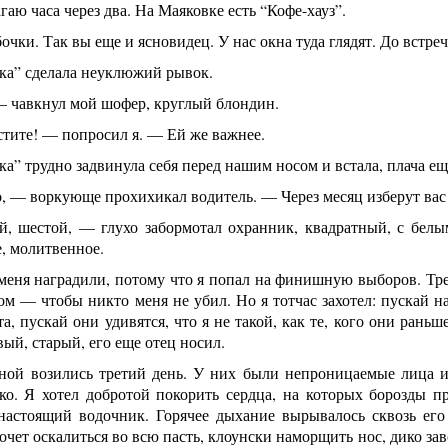
аю часа через два. На Маяковке есть “Кофе-хауз”.
чки. Так вы еще и ясновидец. У нас окна туда глядят. До встреч
ка” сделала неуклюжий рывок.
— чавкнул мой шофер, круглый блондин.
тите! — попросил я. — Ей же важнее.
а” трудно задвинула себя перед нашим носом и встала, плача ещ
 — воркующе прохихикал водитель. — Через месяц изберут вас 
, шестой, — глухо забормотал охранник, квадратный, с белы
, молитвенное.
меня наградили, потому что я попал на финишную выборов. Тр
м — чтобы никто меня не убил. Но я тотчас захотел: пускай на
а, пускай они удивятся, что я не такой, как те, кого они раньш
вый, старый, его еще отец носил.
ной возились третий день. У них были непроницаемые лица и 
гко. Я хотел добротой покорить сердца, на которых борозды 
астоящий водочник. Горячее дыхание вырывалось сквозь его 
хочет оскалиться во всю пасть, клоунски наморщить нос, дико з