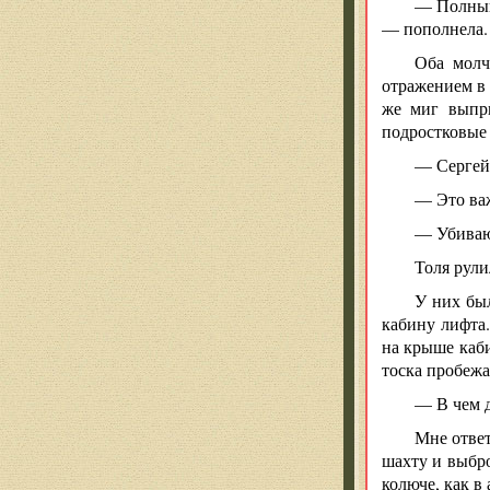
— Полный 
— пополнела. 
Оба молч
отражением в 
же миг выпры
подростковые 
— Сергей,
— Это важ
— Убивают
Толя рули
У них был
кабину лифта.
на крыше каби
тоска пробежа
— В чем д
Мне ответ
шахту и выбро
колюче, как в 