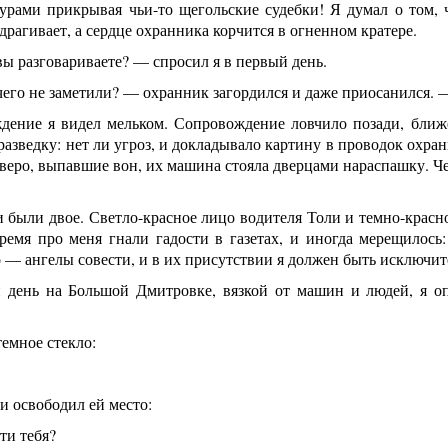
урами прикрывая чьи-то щегольские судебки! Я думал о том, 
одрагивает, а сердце охранника корчится в огненном кратере.
ы разговариваете? — спросил я в первый день.
его не заметили? — охранник загордился и даже приосанился. 
дение я видел мельком. Сопровождение ловчило позади, бли
разведку: нет ли угроз, и докладывало картину в проводок охр
тверо, выпавшие вон, их машина стояла дверцами нараспашку. 
 были двое. Светло-красное лицо водителя Толи и темно-красн
время про меня гнали гадости в газетах, и иногда мерещилось
о — ангелы совести, и в их присутствии я должен быть исключи
 день на Большой Дмитровке, вязкой от машин и людей, я о
емное стекло:
и освободил ей место:
ти тебя?