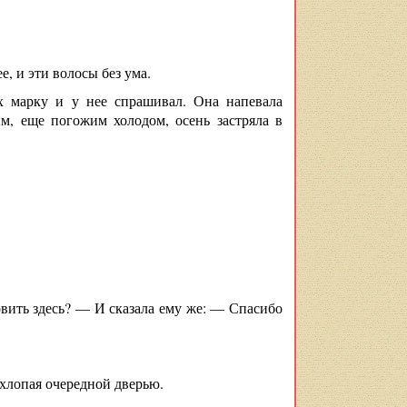
е, и эти волосы без ума.
их марку и у нее спрашивал. Она напевала
ым, еще погожим холодом, осень застряла в
вить здесь? — И сказала ему же: — Спасибо
 хлопая очередной дверью.