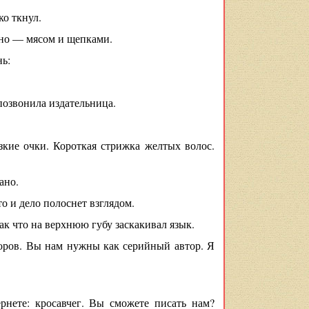
ко ткнул.
дно — мясом и щепками.
нь:
 позвонила издательница.
зкие очки. Короткая стрижка желтых волос.
ано.
о и дело полоснет взглядом.
к что на верхнюю губу заскакивал язык.
оров. Вы нам нужны как серийный автор. Я
нете: кросавчег. Вы сможете писать нам?