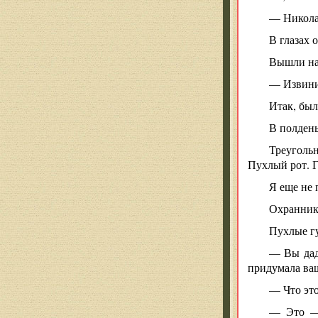
— Николай
В глазах 
Вышли на 
— Извини
Итак, был
В полдень
Треугольн
Пухлый рот. Г
Я еще не 
Охранник 
Пухлые гу
— Вы дад
придумала ва
— Что эт
— Это — 