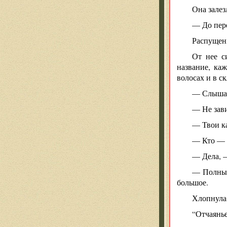
Она залез
— До пере
Распущенн
От нее с
название, ка
волосах и в с
— Слышал
— Не зав
— Твои к
— Кто — 
— Дела, —
— Полный
большое.
Хлопнула 
“Отчаянье