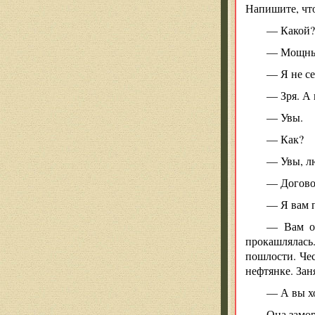
Напишите, что
— Какой?
— Мощный.
— Я не се
— Зря. А 
— Увы.
— Как?
— Увы, лю
— Догово
— Я вам 
— Вам от
прокашлялась.
пошлости. Чес
нефтянке. За
— А вы хо
Она замор