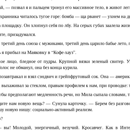
, — позвал я и пальцем тронул его массивное тело, в живот лег
охранника читалось тугое горе: бомба — ща рванет — ухнем на 
площадку. Он хлопнул себя по лбу. На серых губах заалела жиз
те, призадумался.
 третий день союза с мужиками, третий день царило бабье лето,
 я прибыл на Маяковку в “Кофе-хауз”.
ое лицо, бледное от пудры. Крупной вязки зеленый свитер. У
олос не обманул, она без конца курила.
позавтракал и взял сэндвич и грейпфрутовый сок. Она — америк
выхаживал за стеклом, правым профилем к нам, при проводке: т
бы предполагают медленность речи, но Мила сыпала словами, та
ите нам новую вещь? — Сунула карточку. — Берем без разгов
шу новую нишу: социально-активный реализм.
о?
вы! Молодой, энергичный, везучий. Кросавчег. Как в Интер