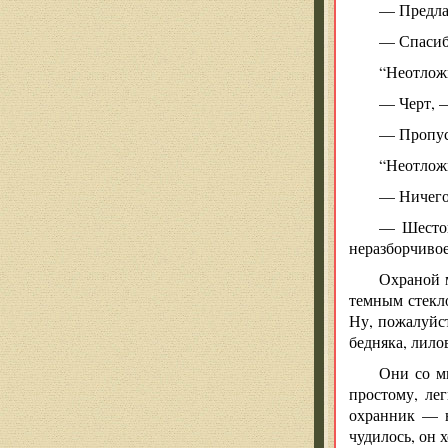
— Предлаг
— Спасибо
“Неотлож
— Черт, 
— Пропус
“Неотложк
— Ничего,
— Шестой
неразборчивое
Охраной 
темным стекло
Ну, пожалуйст
бедняка, лило
Они со м
простому, ле
охранник — н
чудилось, он 