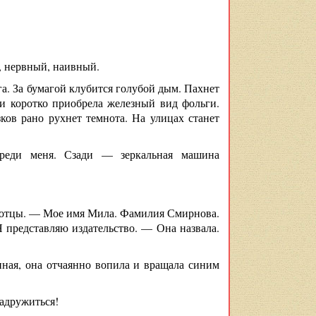
, нервный, наивный.
га. За бумагой клубится голубой дым. Пахнет
 и коротко приобрела железный вид фольги.
ков рано рухнет темнота. На улицах станет
ереди меня. Сзади — зеркальная машина
потцы. — Мое имя Мила. Фамилия Смирнова.
 представляю издательство. — Она назвала.
нная, она отчаянно вопила и вращала синим
задружиться!