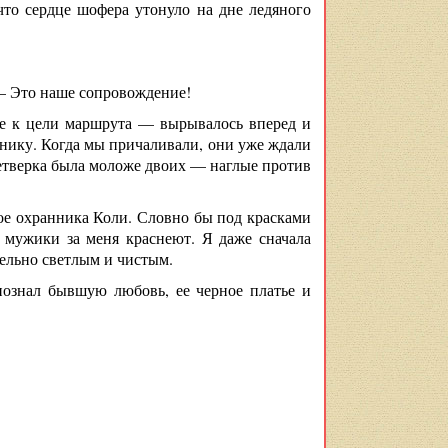
что сердце шофера утонуло на дне ледяного
— Это наше сопровождение!
же к цели маршрута — вырывалось вперед и
аннику. Когда мы причаливали, они уже ждали
Четверка была моложе двоих — наглые против
ое охранника Коли. Словно бы под красками
: мужики за меня краснеют. Я даже сначала
тельно светлым и чистым.
познал бывшую любовь, ее черное платье и