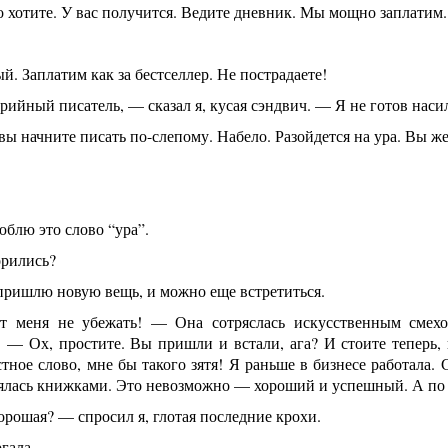
 хотите. У вас получится. Ведите дневник. Мы мощно заплатим
 Заплатим как за бестселлер. Не пострадаете!
рийный писатель, — сказал я, кусая сэндвич. — Я не готов наси
вы начните писать по-слепому. Набело. Разойдется на ура. Вы ж
блю это слово “ура”.
рились?
пришлю новую вещь, и можно еще встретиться.
 меня не убежать! — Она сотряслась искусственным смехо
 — Ох, простите. Вы пришли и встали, ага? И стоите теперь, 
тное слово, мне бы такого зятя! Я раньше в бизнесе работала. 
нялась книжками. Это невозможно — хороший и успешный. А по 
рошая? — спросил я, глотая последние крохи.
гала.