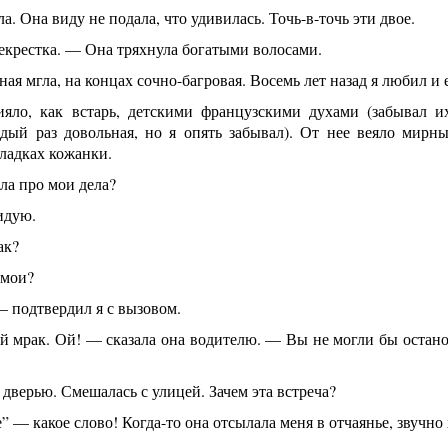
ла. Она виду не подала, что удивилась. Точь-в-точь эти двое.
крестка. — Она тряхнула богатыми волосами.
ая мгла, на концах сочно-багровая. Восемь лет назад я любил и е
ияло, как встарь, детскими французскими духами (забывал 
ждый раз довольная, но я опять забывал). От нее веяло мирн
кладках кожанки.
а про мои дела?
идую.
ак?
мои?
 подтвердил я с вызовом.
 мрак. Ой! — сказала она водителю. — Вы не могли бы остано
дверью. Смешалась с улицей. Зачем эта встреча?
” — какое слово! Когда-то она отсылала меня в отчаянье, звучно