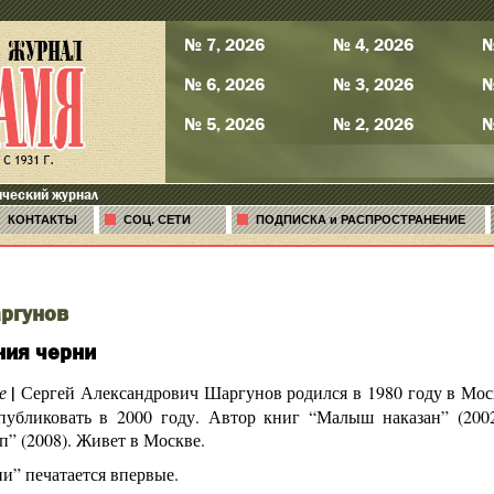
№ 7, 2026
№ 4, 2026
№
№ 6, 2026
№ 3, 2026
№
№ 5, 2026
№ 2, 2026
№
ический журнал
КОНТАКТЫ
СОЦ. СЕТИ
ПОДПИСКА и РАСПРОСТРАНЕНИЕ
ргунов
ия черни
|
е
Сергей Александрович Шаргунов родился в 1980 году в Мос
публиковать в 2000 году. Автор книг “Малыш наказан” (2002),
” (2008). Живет в Москве.
и” печатается впервые.