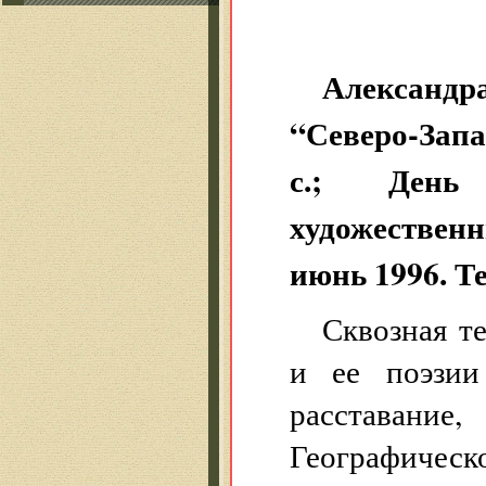
Александр
“Северо-Зап
с.; День
художествен
июнь 1996. Т
Сквозная т
и ее поэзии
расставани
Географическ