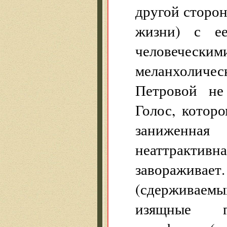
другой сторон
жизни) с ее
человеческим
меланхолич
Петровой не
Голос, котор
заниженна
неаттрактивн
завораживает.
(сдерживаем
изящные го