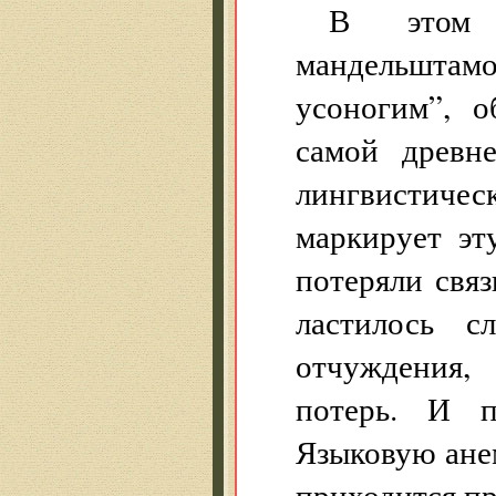
В этом 
мандельштам
усоногим”, 
самой древне
лингвистичес
маркирует эт
потеряли связ
ластилось с
отчуждения,
потерь. И п
Языковую ане
приходится пр