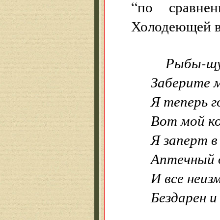
“по сравне
Холодеющей в
Рыбы-щук
Заберите м
Я теперь г
Вот мой к
Я заперт в
Аптечный 
И все неиз
Бездарен и