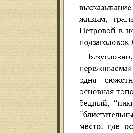
высказывание
живым, траг
Петровой в но
подзаголовок
Безуслов
переживаемая
одна сюжетн
основная топ
бедный, “нак
“блистательн
место, где о