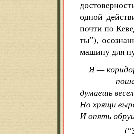
достоверност
одной действ
почти по Кеве
ты”), осознан
машину для п
Я — коридор
пошатну
думаешь весел
Но хрящи выр
И опять обру
(“Зерк