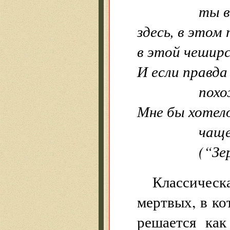
ты вс
здесь, в этом
в этой чеширс
И если правда
похож
Мне бы хотел
чаще
(“Зерка
Классичес
мертвых, в ко
решается как