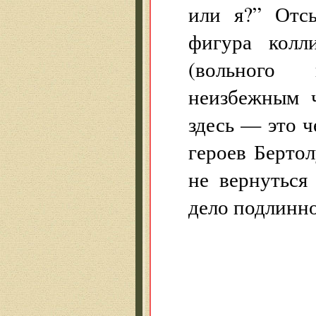
или я?” Отс
фигура колл
(вольного 
неизбежным 
здесь — это ч
героев Бертол
не вернуться
дело подлинно