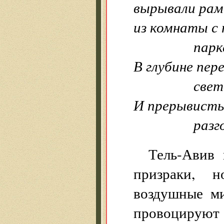
вырывали рам
из комнаты с
паркет
В глубине пе
света
И прерывисты
разгов
Тель-Авив
призраки, 
воздушные м
провоциру