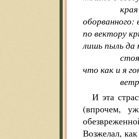
края
оборванного: в
по вектору к
лишь пыль да
стояно
что как и я г
ветро
И эта стра
(впрочем, уж
обезвреженно
Возжелал, как