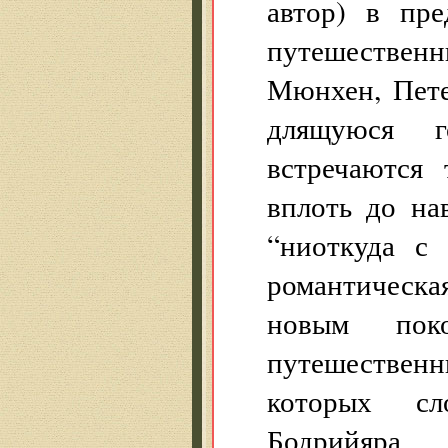
автор) в пре
путешественн
Мюнхен, Пете
длящуюся г
встречаются
вплоть до нав
“ниоткуда с 
романтическа
новым поко
путешественн
которых сл
Бодрийяра