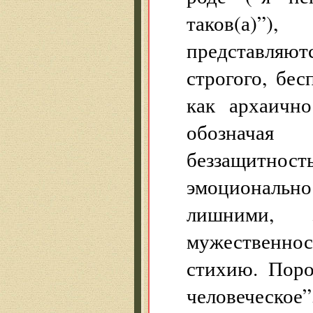
таков(а)”)
представляю
строгого, бес
как архаично
обозначая
беззащитност
эмоциональ
лишними, 
мужественно
стихию. Пор
человеческое”