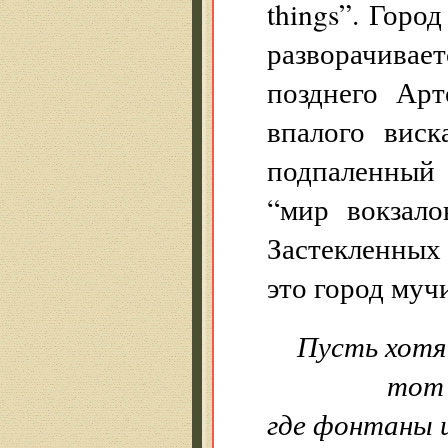
things”. Горо
разворачивает
позднего Арт
впалого виск
подпаленный 
“мир вокзал
Застекленных 
это город муч
Пусть хотя 
тот ост
где фонтаны и