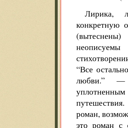
Лирика, 
конкретную о
(вытеснены
неописуемы
стихотворени
“Все остальн
любви.” — 
уплотненны
путешествия
роман, возмо
это роман с 