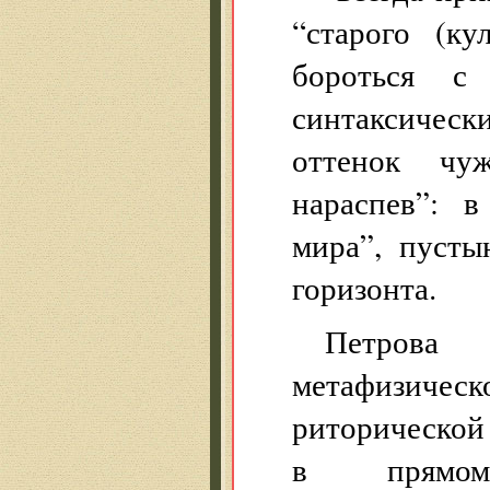
“старого (ку
бороться с
синтаксическ
оттенок чу
нараспев”: 
мира”, пусты
горизонта.
Петрова
метафизическо
риторической 
в прямом