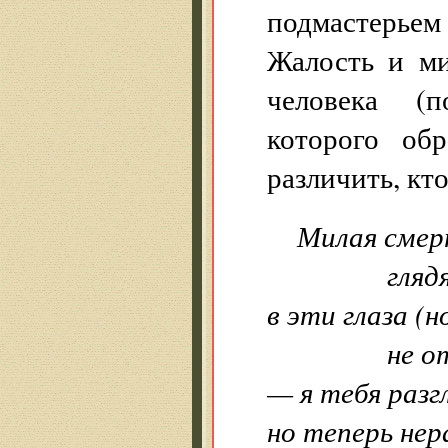
подмастерье
Жалость и ми
человека (п
которого об
различить, кт
Милая смер
гляд
в эти глаза (
не отры
— я тебя разгл
но теперь нер