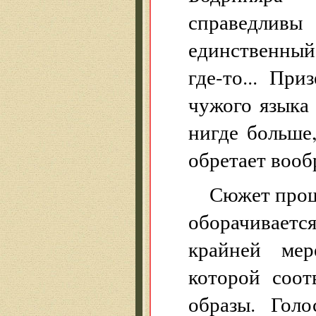
справедлив
единственный
где-то... При
чужого языка 
нигде больше
обретает вооб
Сюжет проща
оборачивает
крайней мер
которой соот
образы. Голо