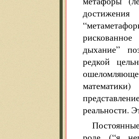
метафоры (ле
достижен
“метаметафор
рискованное 
дыхание” по
редкой цель
ошеломляюще
математики) 
представле
реальности. Эт
Постоянные
роде (“я не