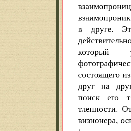
взаимопр
взаимопроник
в друге. Эт
действительн
который у
фотографичес
состоящего и
друг на дру
поиск его т
тленности. О
визионера, ос