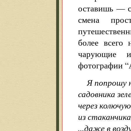
оставишь — с
смена прост
путешествен
более всего 
чарующие и
фотографии “А
Я попрошу 
садовника зел
через колючую
из стаканчика
...даже в воз