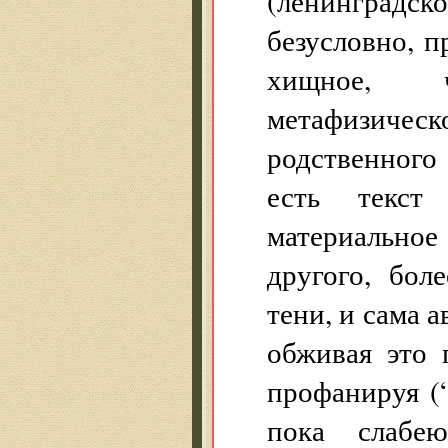
(ленинградско
безусловно, п
хищное, ч
метафизическ
родственного
есть текст
материальное
другого, бол
тени, и сама а
обживая это 
профанируя (“
пока слабе