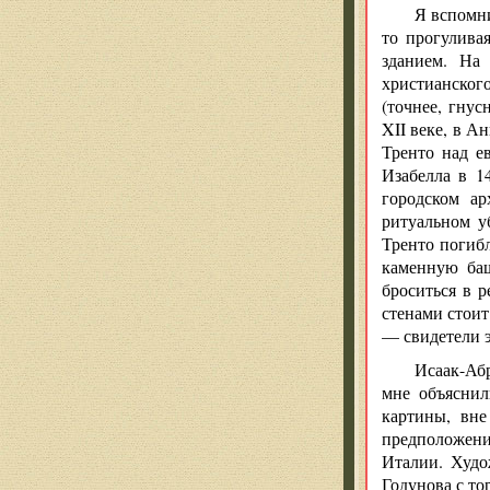
Я вспомни
то прогулива
зданием. На
христианского
(точнее, гнус
XII веке, в А
Тренто над е
Изабелла в 1
городском ар
ритуальном у
Тренто погиб
каменную баш
броситься в 
стенами стоит
— свидетели э
Исаак-Аб
мне объяснил
картины, вне
предположени
Италии. Худо
Годунова с т