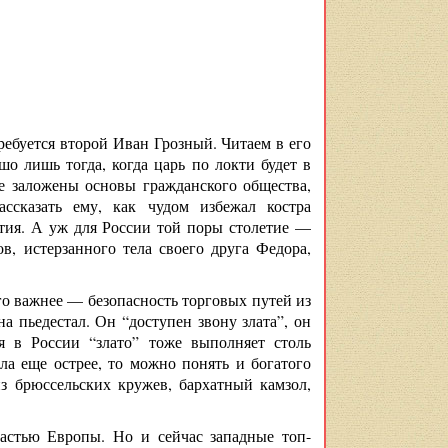
ребуется второй Иван Грозный. Читаем в его
ошо лишь тогда, когда царь по локти будет в
е заложены основы гражданского общества,
ассказать ему, как чудом избежал костра
тия. А уж для России той поры столетие —
в, истерзанного тела своего друга Федора,
его важнее — безопасность торговых путей из
а пьедестал. Он “доступен звону злата”, он
я в России “злато” тоже выполняет столь
ла еще острее, то можно понять и богатого
з брюссельских кружев, бархатный камзол,
частью Европы. Но и сейчас западные топ-