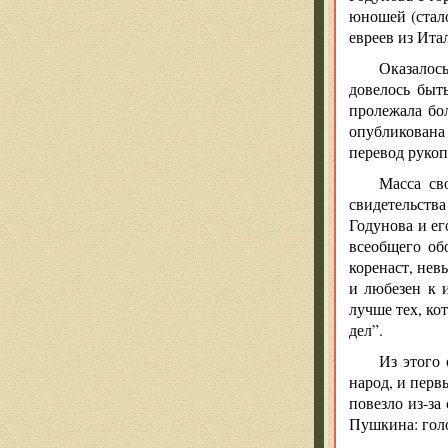
юношей (стало
евреев из Ита
Оказалось
довелось быт
пролежала бо
опубликована
перевод рукоп
Масса св
свидетельств
Годунова и е
всеобщего об
коренаст, нев
и любезен к 
лучше тех, ко
дел”.
Из этого
народ, и перв
повезло из-за
Пушкина: голо