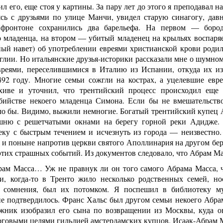
л его, еще стоя у картины. За пару лет до этого я преподавал н
ясь с друзьями по улице Манчи, увидел старую синагогу, д
 фронтоне сохранились два барельефа. На первом — боро
 младенца, на втором — убитый младенец на крыльях воспаряет
ный навет) об употреблении евреями христианской крови родил
нглии. Но итальянские друзья-историки рассказали мне о шумно
вреями, переселившимися в Италию из Испании, откуда их и
492 году. Многие семьи сожгли на кострах, а уцелевшие евр
хиве и уточнил, что трентийский процесс происходил еще
бийстве некоего младенца Симона. Если бы не вмешательство
ло бы. Видимо, выжили немногие. Богатый трентийский купец А
ню с решетчатыми окнами на берегу горной реки Адидже. Ка
реку с быстрым течением и исчезнуть из города — неизвестно
 и поныне напротив церкви святого Аполлинария на другом бер
тих страшных событий. Из документов следовало, что Абрам Ма
рам Масса… Уж не правнук ли он того самого Абрама Масса, 
и, когда-то в Тренто жило несколько родственных семей, н
 сомнения, был их потомком. Я поспешил в библиотеку му
е подтвердилось. Франс Хальс был другом семьи некоего Абра
жник изобразил его сына по возвращении из Москвы, куда о
орговыми целями гильдией амстердамских купцов. Исаак-Абрам