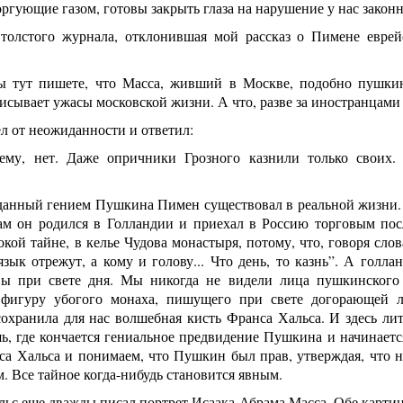
ргующие газом, готовы закрыть глаза на нарушение у нас закон
 толстого журнала, отклонившая мой рассказ о Пимене евре
 тут пишете, что Масса, живший в Москве, подобно пушки
исывает ужасы московской жизни. А что, разве за иностранцами 
л от неожиданности и ответил:
му, нет. Даже опричники Грозного казнили только своих. 
зданный гением Пушкина Пимен существовал в реальной жизни.
ам он родился в Голландии и приехал в Россию торговым по
окой тайне, в келье Чудова монастыря, потому, что, говоря с
зык отрежут, а кому и голову... Что день, то казнь”. А голл
ы при свете дня. Мы никогда не видели лица пушкинского
 фигуру убогого монаха, пишущего при свете догорающей 
охранила для нас волшебная кисть Франса Хальса. И здесь лит
шь, где кончается гениальное предвидение Пушкина и начинает
са Хальса и понимаем, что Пушкин был прав, утверждая, что н
. Все тайное когда-нибудь становится явным.
льс еще дважды писал портрет Исаака-Абрама Масса. Обе карти