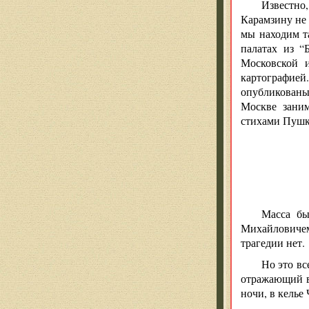
Известно
Карамзину не 
мы находим т
палатах из “
Московской и
картографией
опубликованы 
Москве заним
стихами Пушк
Масса бы
Михайловичем
трагедии нет.
Но это вс
отражающий в
ночи, в келье