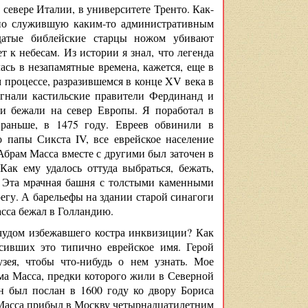
а севере Италии, в университете Тренто. Как-
авно служившую каким-то административным
датые библейские старцы ножом убивают
 к небесам. Из истории я знал, что легенда
ась в незапамятные времена, кажется, еще в
м процессе, разразившемся в конце XV века в
згнали кастильские правители Фердинанд и
еи бежали на север Европы. Я поработал в
 раньше, в 1475 году. Евреев обвинили в
 папы Сикста IV, все еврейское население
брам Масса вместе с другими был заточен в
к ему удалось оттуда выбраться, бежать,
. Эта мрачная башня с толстыми каменными
егу. А барельефы на здании старой синагоги
сса бежал в Голландию.
чудом избежавшего костра инквизиции? Как
осивших это типично еврейское имя. Герой
зея, чтобы что-нибудь о нем узнать. Мое
ма Масса, предки которого жили в Северной
н был послан в 1600 году ко двору Бориса
 Масса прибыл в Москву четырнадцатилетним