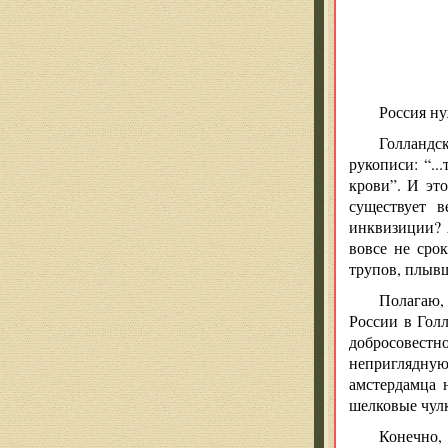
Россия ну
Голландск
рукописи: “..
крови”. И эт
существует в
инквизиции? 
вовсе не срок
трупов, плывш
Полагаю, 
России в Голл
добросовестн
неприглядную
амстердамца 
шелковые чул
Конечно,