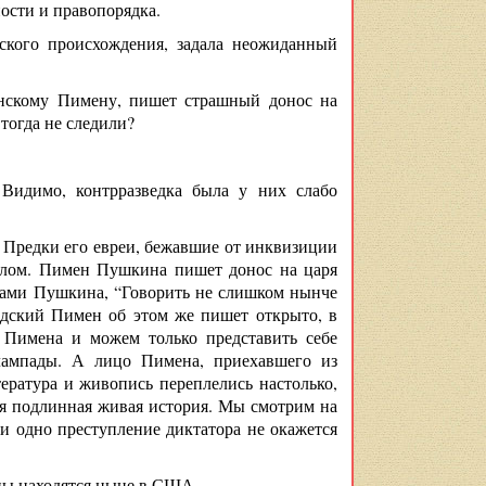
ности и правопорядка.
йского происхождения, задала неожиданный
нскому Пимену, пишет страшный донос на
тогда не следили?
Видимо, контрразведка была у них слабо
 Предки его евреи, бежавшие от инквизиции
слом. Пимен Пушкина пишет донос на царя
ловами Пушкина, “Говорить не слишком нынче
андский Пимен об этом же пишет открыто, в
 Пимена и можем только представить себе
лампады. А лицо Пимена, приехавшего из
ература и живопись переплелись настолько,
ся подлинная живая история. Мы смотрим на
и одно преступление диктатора не окажется
ны находятся ныне в США.