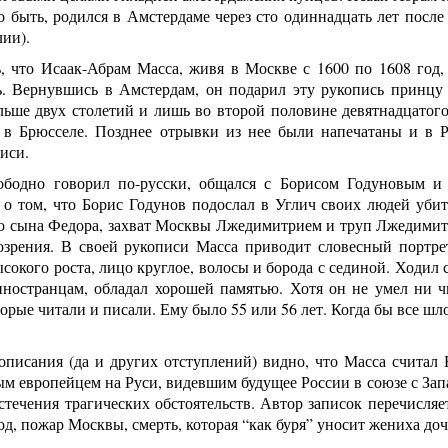
 быть, родился в Амстердаме через сто одиннадцать лет после
лии).
, что Исаак-Абрам Масса, живя в Москве с 1600 по 1608 год,
ь. Вернувшись в Амстердам, он подарил эту рукопись принцу
льше двух столетий и лишь во второй половине девятнадцатого
 в Брюсселе. Позднее отрывки из нее были напечатаны и в 
иси.
ободно говорил по-русски, общался с Борисом Годуновым и
а о том, что Борис Годунов подослал в Углич своих людей уби
го сына Федора, захват Москвы Лжедимитрием и труп Лжедимит
озрения. В своей рукописи Масса приводит словесный портре
ысокого роста, лицо круглое, волосы и борода с сединой. Ходил 
иностранцам, обладал хорошей памятью. Хотя он не умел ни чи
торые читали и писали. Ему было 55 или 56 лет. Когда бы все шл
 описания (да и других отступлений) видно, что Масса счита
ым европейцем на Руси, видевшим будущее России в союзе с Зап
 стечения трагических обстоятельств. Автор записок перечисляе
д, пожар Москвы, смерть, которая “как буря” уносит жениха до