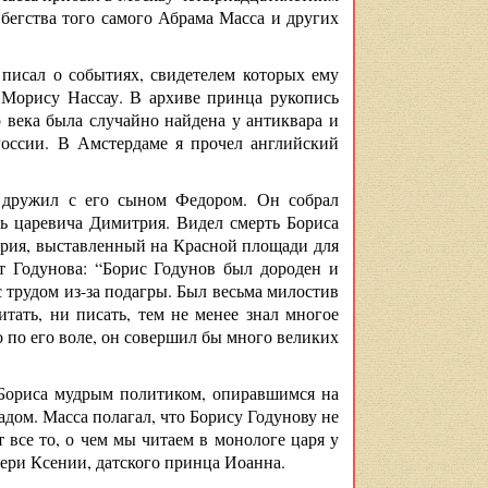
 бегства того самого Абрама Масса и других
 писал о событиях, свидетелем которых ему
 Морису Нассау. В архиве принца рукопись
 века была случайно найдена у антиквара и
России. В Амстердаме я прочел английский
 дружил с его сыном Федором. Он собрал
ть царевича Димитрия. Видел смерть Бориса
рия, выставленный на Красной площади для
т Годунова: “Борис Годунов был дороден и
с трудом из-за подагры. Был весьма милостив
тать, ни писать, тем не менее знал многое
о по его воле, он совершил бы много великих
л Бориса мудрым политиком, опиравшимся на
адом. Масса полагал, что Борису Годунову не
т все то, о чем мы читаем в монологе царя у
чери Ксении, датского принца Иоанна.