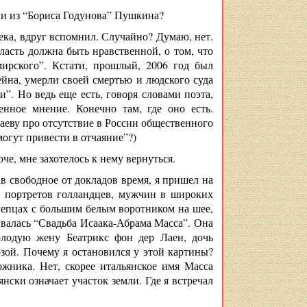
а и из “Бориса Годунова” Пушкина?
 века, вдруг вспомнил. Случайно? Думаю, нет.
ласть должна быть нравственной, о том, что
мирского”. Кстати, прошлый, 2006 год был
йна, умерли своей смертью и людского суда
. Но ведь еще есть, говоря словами поэта,
енное мнение. Конечно там, где оно есть.
даеву про отсутствие в России общественного
огут привести в отчаяние”?)
че, мне захотелось к нему вернуться.
ав свободное от докладов время, я пришел на
о портретов голландцев, мужчин в широких
епцах с большим белым воротником на шее,
ывалась “Свадьба Исаака-Абрама Масса”. Она
олодую жену Беатрикс фон дер Лаен, дочь
зой. Почему я остановился у этой картины?
ожника. Нет, скорее итальянское имя Масса
нски означает участок земли. Где я встречал