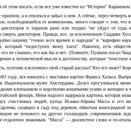
 об этом писать, если все уже известно из “Истории” Карамзин
е приняли, а я отвлекся и забыл о нем. А сейчас, через четверть
и, освободившейся от коммунизма, много говорят о том, что в
 диктаторов и тиранов рано или поздно “не уйдут от суда 
смерть диктаторов. Правда, все, за исключением Саддама Хусе
обно нашему “гению всех времен и народов” и “корифею науки”
, который “недоступен звону злата”. Наконец, есть обществ
 его не слышно, его как бы и нет. (Помните, Пушкин писал Чаа
рение к человеческой мысли и достоинству, которые “поистине м
ь, поэтому я вспомнил свой старый рассказ? Кто его знает? Коро
1983 году, все началось с выставки картин Франса Хальса. Выбр
 в Национальном музее Амстердама. Долго прогуливался мим
одками клинышком и короткими кошачьими усами и женщин в ч
тайский фонарь. Меня надолго задержала картина, которая наз
вух счастливых людей, купца Исаака-Абрама Масса и его м
Харлема, сидящих в саду под деревом, обвитым виноградной ло
 лицом не похожего на других голландцев, современников худ
е отдаленно знакомым. “Масса” — диалектное слово и по-италья