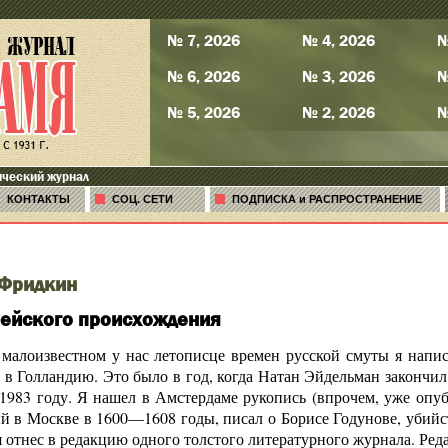
№ 7, 2026
№ 4, 2026
№
№ 6, 2026
№ 3, 2026
№
№ 5, 2026
№ 2, 2026
№
ический журнал
КОНТАКТЫ
СОЦ. СЕТИ
ПОДПИСКА и РАСПРОСТРАНЕНИЕ
Фридкин
ейского происхождения
 малоизвестном у нас летописце времен русской смуты я напис
в Голландию. Это было в год, когда Натан Эйдельман закончил
 1983 году. Я нашел в Амстердаме рукопись (впрочем, уже опу
й в Москве в 1600—1608 годы, писал о Борисе Годунове, убийс
я отнес в редакцию одного толстого литературного журнала. Реда