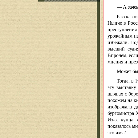
— А зачем
Рассказ н
Нынче в Росси
преступления
урожайным на 
избежали. Под
высший судия
Впрочем, если
мнения и през
Может быт
Тогда, в 
эту выставку
шляпах с бор
похожем на ки
изображала д
бургомистра 
Из-за купца,
показалось мн
это имя?