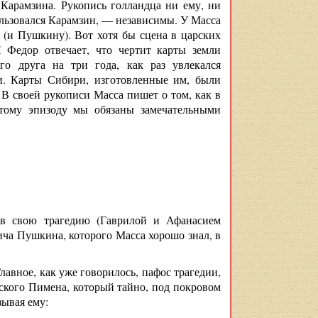
Карамзина. Рукопись голландца ни ему, ни
ользовался Карамзин, — независимы. У Масса
 (и Пушкину). Вот хотя бы сцена в царских
И Федор отвечает, что чертит карты земли
о друга на три года, как раз увлекался
и. Карты Сибири, изготовленные им, были
В своей рукописи Масса пишет о том, как в
тому эпизоду мы обязаны замечательными
 в свою трагедию (Гаврилой и Афанасием
а Пушкина, которого Масса хорошо знал, в
лавное, как уже говорилось, пафос трагедии,
кого Пимена, который тайно, под покровом
зывая ему: