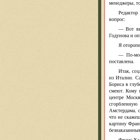
менеджеры, то
Редактор
вопрос:
— Вот вы
Годунова и оп
Я оторопе
— По-мое
поставлена.
Итак, со
из Италии. С
Бориса в глуб
смеют. Кому я
центре Москв
сгорбленную
Амстердама, с
что не скаже
картину Фран
безнаказанным
Франс Ха