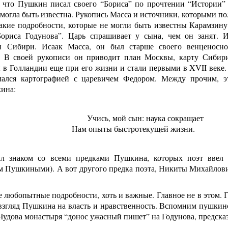
, что Пушкин писал своего “Бориса” по прочтении “Истории” 
могла быть известна. Рукопись Масса и источники, которыми п
акие подробности, которые не могли быть известны Карамзину
Бориса Годунова”. Царь спрашивает у сына, чем он занят. 
 Сибири. Исаак Масса, он был старше своего венценосног
. В своей рукописи он приводит план Москвы, карту Сибир
в Голландии еще при его жизни и стали первыми в XVII веке. 
ался картографией с царевичем Федором. Между прочим, э
ина:
Учись, мой сын: наука сокращает
Нам опыты быстротекущей жизни.
л знаком со всеми предками Пушкина, которых поэт ввел
 Пушкиными). А вот другого предка поэта, Никиты Михайлович
е любопытные подробности, хоть и важные. Главное не в этом. Г
згляд Пушкина на власть и нравственность. Вспомним пушкинс
 Чудова монастыря “донос ужасный пишет” на Годунова, предска