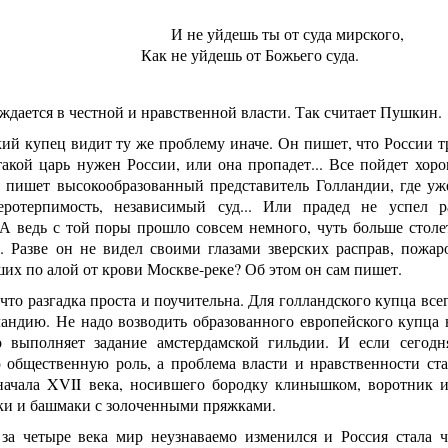
И не уйдешь ты от суда мирского,
Как не уйдешь от Божьего суда.
ждается в честной и нравственной власти. Так считает Пушкин.
ий купец видит ту же проблему иначе. Он пишет, что России т
.такой царь нужен России, или она пропадет... Все пойдет хор
о пишет высокообразованный представитель Голландии, где уж
еротерпимость, независимый суд... Или прадед не успел р
А ведь с той поры прошло совсем немного, чуть больше столе
. Разве он не видел своими глазами зверских расправ, пожаро
их по алой от крови Москве-реке? Об этом он сам пишет.
что разгадка проста и поучительна. Для голландского купца вс
андию. Не надо возводить образованного европейского купца н
о выполняет задание амстердамской гильдии. И если сегодн
 общественную роль, а проблема власти и нравственности ста
начала XVII века, носившего бородку клинышком, воротник и
ки и башмаки с золоченными пряжками.
 за четыре века мир неузнаваемо изменился и Россия стала 