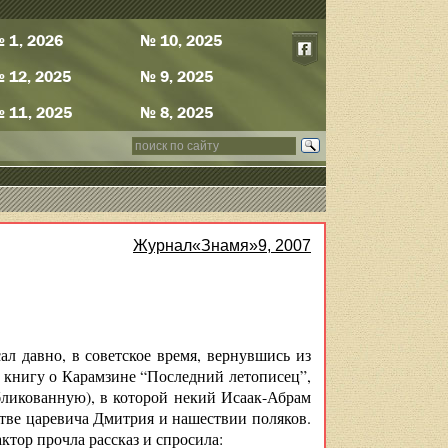
 1, 2026
№ 10, 2025
 12, 2025
№ 9, 2025
 11, 2025
№ 8, 2025
Журнал«Знамя»9, 2007
ал давно, в советское время, вернувшись из
 книгу о Карамзине “Последний летописец”,
бликованную), в которой некий Исаак-Абрам
тве царевича Дмитрия и нашествии поляков.
ктор прочла рассказ и спросила: