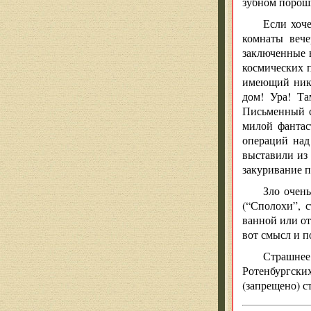
зубном порошк
Если хоче
комнаты вече
заключенные в
космических 
имеющий никак
дом! Ура! Та
Письменный с
милой фантаст
операций над
выставили из 
закуривание п
Зло очень
(“Сполохи”, с
ванной или от
вот смысл и п
Страшнее 
Ротенбургских
(запрещено) с