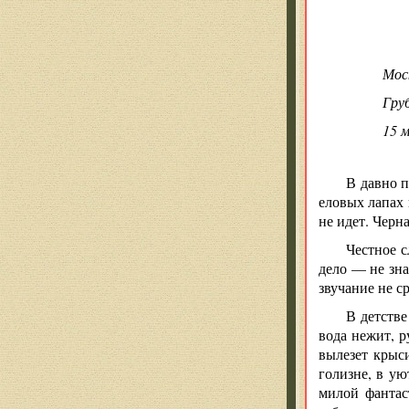
Моск
Гру
15 м
В давно п
еловых лапах 
не идет. Черн
Честное с
дело — не зна
звучание не с
В детстве
вода нежит, р
вылезет крыс
голизне, в ую
милой фантас