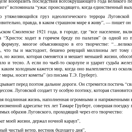
деле вообразить последствия всесокрушающего года великого 
иге” вспоминала “ужас происходящего, когда единственный выхо
о утяжеляющийся груз идеологического террора Луговской 
ивительно, правда, в каком страшном мире я живу”, — пишет он 
ском Смоленске 1921 года, в городе, где “все население, вк
да “Христос ходит в горячем бреду по палатам” (в одной из 
 формулу, многое объясняющую в его творчестве: “…велик
ь, что ты и мастодонт, бешено ревущий миллионы лет тому 
, но жизни, которая сменяется и мешает меньшей жизни, обособ
епло и тесно. А если по чьей-то скорлупе и ударит судьба жел
 каким холодным кажется мир, когда оно вылепляется из осколк
т миры, носит кометы” (из письма Т.Э. Груберт).
рывает перед поэтом дальние дороги. Он стремится постичь “с
ссом. Луговской создает ту особую поэтику, которая становитс
я подлинная жизнь, наполненная огромными и напряженными ве
еизменной адресатке тех лет Тамаре Груберт, совершая поездку
мых образов Луговского, проходящий через его творчество:
рат моей жизни, держал ночной караул”,
ый чистый ветер, вестник будущего дня”,