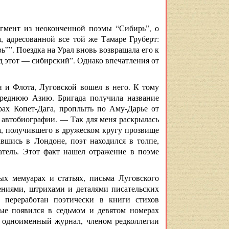
агмент из неоконченной поэмы “Сибирь”, о
, адресованной все той же Тамаре Груберт:
””. Поездка на Урал вновь возвращала его к
зд этот — сибирский”. Однако впечатления от
 и Флота, Луговской вошел в него. К тому
Среднюю Азию. Бригада получила название
рах Копет-Дага, проплыть по Аму-Дарье от
 автобиографии. — Так для меня раскрылась
а, получившего в дружеском кругу прозвище
авшись в Лондоне, поэт находился в толпе,
атель. Этот факт нашел отражение в поэме
ых мемуарах и статьях, письма Луговского
ниями, штрихами и деталями писательских
 переработан поэтически в книги стихов
ые появился в седьмом и девятом номерах
ь одноименный журнал, членом редколлегии