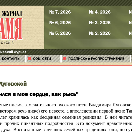
№ 7, 2026
№ 4, 2026
№
№ 6, 2026
№ 3, 2026
№
№ 5, 2026
№ 2, 2026
№
ический журнал
КОНТАКТЫ
СОЦ. СЕТИ
ПОДПИСКА и РАСПРОСТРАНЕНИЕ
Луговской
лся в мое сердце, как рысь"
ые письма замечательного русского поэта Владимира Луговско
 котором речь ниже) его невесте, а впоследствии первой жене Т
 лет хранилась как бесценная семейная реликвия. В ней читат
 и прочих пикантных подробностей. Это документ нравственной
 духа. Воспитанные в лучших семейных традициях, они, по су