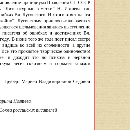
остановление президиума Правления СП СССР
 “Литературные заметки” Н. Изгоева, где
ибках Вл. Луговского. И хотя в ответ на эти
ойно”, Луговскому пришлось-таки каяться
нувшегося шельмования явилось выступление
 писателя об ошибках и достижениях Вл.
году. В июне того же года поэт писал сестре
я видишь во всей их оголенности, а другие
Все это проклятое творческое одиночество!
е, и доходит это до психоза и нервной
ткуда несет сквозным и горьким запахом
 Т. Груберт Марией Владимировной Седовой
арита Ногтева,
 Союза российских писателей