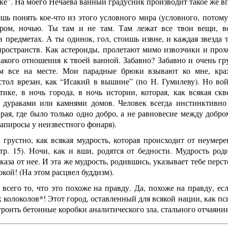
е”. На моего Нечаева ванный градусник производит такое же вп
шь понять кое-что из этого условного мира (условного, потом
ром, ночью. Ты там и не там. Там лежат все твои вещи, вс
 предметах. А ты одинок, гол, стоишь извне, и каждая звезда
пространств. Как астероиды, пролетают мимо извозчики и про
ого отношения к твоей ванной. Забавно? Забавно и очень грус
м все на месте. Мои парадные брюки взывают ко мне, крах
тол врезан, как “Исакий в вышине” (по Н. Гумилеву). Но вой
ике, в ночь города, в ночь истории, которая, как всякая скв
 дураками или камнями домов. Человек всегда инстинктивно 
рая, где было только одно добро, а не равновесие между добро
апиросы у неизвестного фонаря).
 грустно, как всякая мудрость, которая происходит от неумер
тр. 15). Ночи, как и вши, родятся от бедности. Мудрость род
каза от нее. И эта же мудрость, родившись, указывает тебе пер
окой! (На этом расцвел буддизм).
всего то, что это похоже на правду. Да, похоже на правду, ес
 колоколов*! Этот город, оставленный для всякой нации, как пси
троить бетонные коробки аналитического зла, стального отчаяния