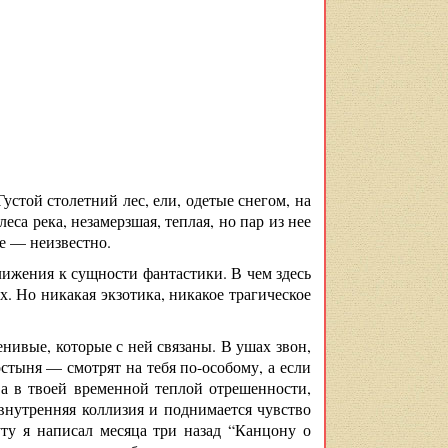
стой столетний лес, ели, одетые снегом, на
са река, незамерзшая, теплая, но пар из нее
ое — неизвестно.
ближения к сущности фантастики. В чем здесь
. Но никакая экзотика, никакое трагическое
енивые, которые с ней связаны. В ушах звон,
стыня — смотрят на тебя по-особому, а если
 а в твоей временной теплой отрешенности,
 внутренняя коллизия и поднимается чувство
уту я написал месяца три назад “Канцону о