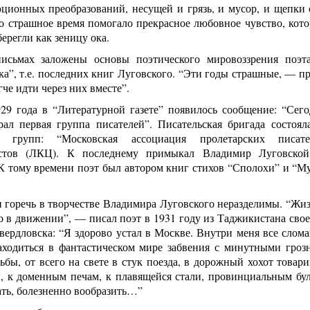
ционных преобразований, несущей и грязь, и мусор, и щепки 
о страшное время помогало прекрасное любовное чувство, котор
ерегли как зеницу ока.
исьмах заложены основы поэтического мировоззрения поэта
а”, т.е. последних книг Луговского. “Эти годы страшные, — п
гче идти через них вместе”.
29 года в “Литературной газете” появилось сообщение: “Сего
рал первая группа писателей”. Писательская бригада состоял
х групп: “Московская ассоциация пролетарских писат
истов (ЛКЦ). К последнему примыкал Владимир Луговско
К тому времени поэт был автором книг стихов “Сполохи” и “Му
 горечь в творчестве Владимира Луговского неразделимы. “Жизн
о в движении”, — писал поэт в 1931 году из Таджикистана свое
вердловска: “Я здорово устал в Москве. Внутри меня все слома
ходиться в фантастическом мире забвения с минутными гроз
ьбы, от всего на свете в стук поезда, в дорожный хохот товар
, к доменным печам, к плавящейся стали, провинциальным бул
ать, болезненно вообразить…”