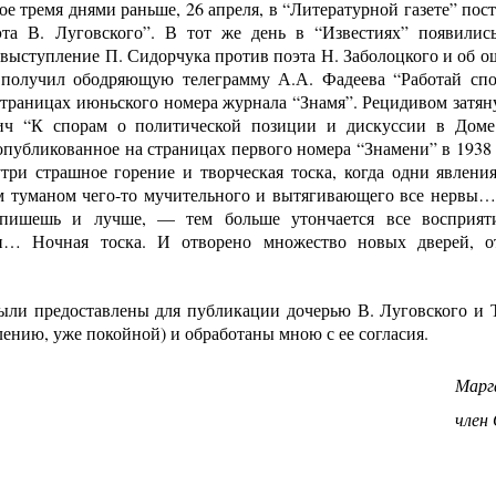
ое тремя днями раньше, 26 апреля, в “Литературной газете” п
та В. Луговского”. В тот же день в “Известиях” появились
выступление П. Сидорчука против поэта Н. Заболоцкого и об ош
получил ободряющую телеграмму А.А. Фадеева “Работай спок
страницах июньского номера журнала “Знамя”. Рецидивом затя
ич “К спорам о политической позиции и дискуссии в Доме
опубликованное на страницах первого номера “Знамени” в 1938 
утри страшное горение и творческая тоска, когда одни явлени
м туманом чего-то мучительного и вытягивающего все нервы… 
пишешь и лучше, — тем больше утончается все восприяти
ти… Ночная тоска. И отворено множество новых дверей, о
ыли предоставлены для публикации дочерью В. Луговского и
лению, уже покойной) и обработаны мною с ее согласия.
Марг
член