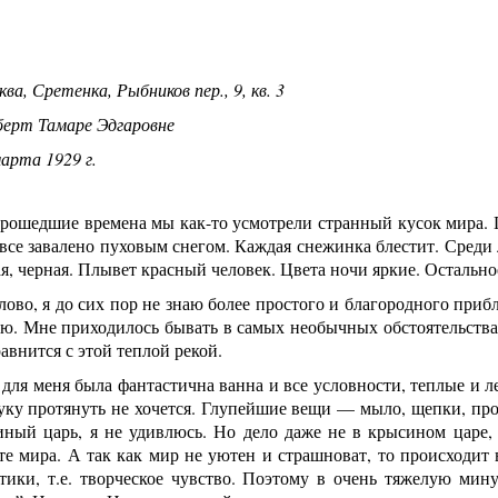
ва, Сретенка, Рыбников пер., 9, кв. 3
берт Тамаре Эдгаровне
арта 1929 г.
рошедшие времена мы как-то усмотрели странный кусок мира. Гу
все завалено пуховым снегом. Каждая снежинка блестит. Среди ле
ая, черная. Плывет красный человек. Цвета ночи яркие. Остальн
лово, я до сих пор не знаю более простого и благородного при
ю. Мне приходилось бывать в самых необычных обстоятельствах
равнится с этой теплой рекой.
 для меня была фантастична ванна и все условности, теплые и л
уку протянуть не хочется. Глупейшие вещи — мыло, щепки, про
иный царь, я не удивлюсь. Но дело даже не в крысином царе,
те мира. А так как мир не уютен и страшноват, то происходит
тики, т.е. творческое чувство. Поэтому в очень тяжелую мин