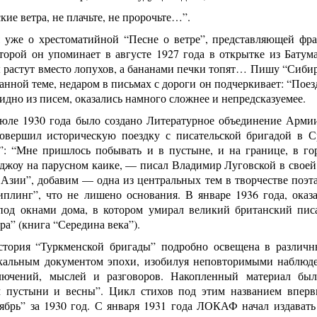
кие ветра, не плачьте, не пророчьте…”.
я уже о хрестоматийной “Песне о ветре”, представляющей фр
торой он упоминает в августе 1927 года в открытке из Батума
 растут вместо лопухов, а бананами печки топят… Пишу “Сибирь
анной теме, недаром в письмах с дороги он подчеркивает: “Пое
видно из писем, оказались намного сложнее и непредсказуемее.
июле 1930 года было создано Литературное объединение Армии
овершил историческую поездку с писательской бригадой в 
”: “Мне пришлось побывать и в пустыне, и на границе, в го
рджоу на парусном каике, — писал Владимир Луговской в своей
 Азии”, добавим — одна из центральных тем в творчестве поэт
иплинг”, что не лишено основания. В январе 1936 года, оказ
под окнами дома, в котором умирал великий британский пис
ра” (книга “Середина века”).
стория “Туркменской бригады” подробно освещена в различн
кальным документом эпохи, изобилуя неповторимыми наблюде
лючений, мыслей и разговоров. Накопленный материал был
 пустыни и весны”. Цикл стихов под этим названием вперв
ябрь” за 1930 год. С января 1931 года ЛОКАФ начал издават