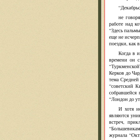
“Декабрьс
не говор
работе над ко
“Здесь пальмы
еще не исчерп
поездки, как 
Когда в 
времени он с
“Туркменской
Керков до Ча
тема Средней
“советский К
собравшейся 
“Лондон до ут
И хотя и
являются уни
встреч, прик
“Большевикам
журнала “Окт