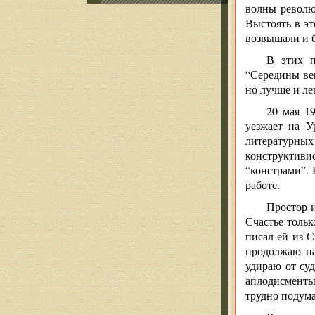
волны револю
Выстоять в эт
возвышали и б
В этих п
“Середины век
но лучше и ле
20 мая 19
уезжает на У
литературны
конструктив
“констрами”. 
работе.
Простор и
Счастье тольк
писал ей из С
продолжаю на
удираю от суд
аплодисменты
трудно подум