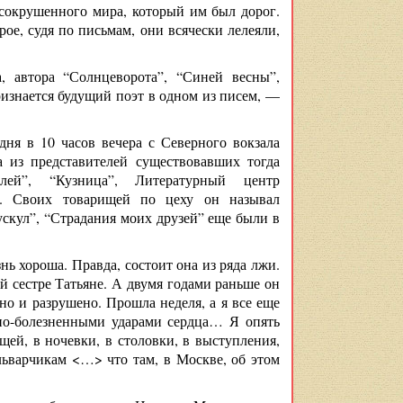
сокрушенного мира, который им был дорог.
ое, судя по письмам, они всячески лелеяли,
, автора “Солнцеворота”, “Синей весны”,
ризнается будущий поэт в одном из писем, —
дня в 10 часов вечера с Северного вокзала
а из представителей существовавших тогда
елей”, “Кузница”, Литературный центр
й. Своих товарищей по цеху он называл
скул”, “Страдания моих друзей” еще были в
ь хороша. Правда, состоит она из ряда лжи.
й сестре Татьяне. А двумя годами раньше он
но и разрушено. Прошла неделя, а я все еще
но-болезненными ударами сердца… Я опять
ищей, в ночевки, в столовки, в выступления,
ьварчикам <…> что там, в Москве, об этом