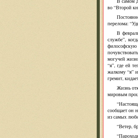
В самом 
во “Второй кн
Постоянн
перелома: “Уд
В февраль
службе”, ког
философскую
почувствоват
могучей жизни
“я”, где ей т
жалкому “я” и
гремит, кидае
Жизнь отк
мировым проце
“Настояща
сообщает он н
из самых люби
“Ветер, б
“Пароходн