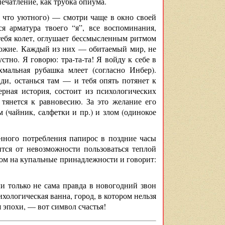
ечатление, как трубка опиума.
у что уютного) — смотри чаще в окно своей
я арматура твоего “я”, все воспоминания,
 тебя колет, оглушает бессмысленным ритмом
хожие. Каждый из них — обитаемый мир, не
тно. Я говорю: тра-та-та! Я войду к себе в
мальная рубашка млеет (согласно Инбер).
ди, останься там — и тебя опять потянет к
ерная история, состоит из психологических
тянется к равновесию. За это желание его
м (чайник, салфетки и пр.) и злом (одинокое
енного потребления папирос в поздние часы
ится от невозможности пользоваться теплой
стом на купальные принадлежности и говорит:
ли только не сама правда в новогодний звон
хологическая ванна, город, в котором нельзя
 эпохи, — вот символ счастья!