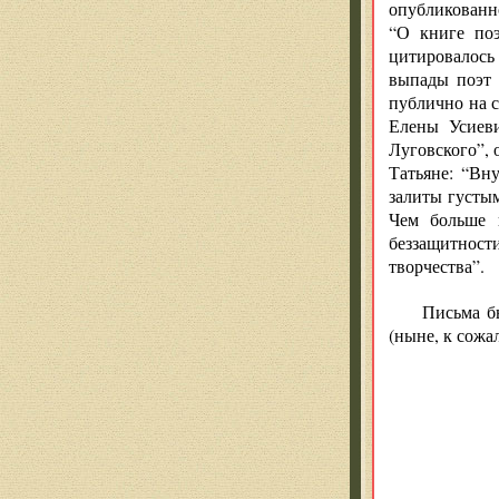
опубликованн
“О книге поэ
цитировалось 
выпады поэт 
публично на 
Елены Усиев
Луговского”, 
Татьяне: “Вн
залиты густы
Чем больше 
беззащитнос
творчества”.
Письма б
(ныне, к сожа