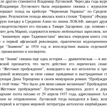
сле других становится Владимир Луговской. Через два года жур
 Владимира Луговского была неразрывно связана с журнал
вершает поход на крейсере “Червонная Украина” по Средиз
рмо. Результатом похода явилась книга стихов “Европа” (Федер
орую поездку в Среднюю Азию по линии ЛОКАФ, заводит дружб
 свидетельствуют его письма к Тамаре Эдгаровне, где, помимо
свет дочь Мария), содержится немало любопытных зарисовок, хотя
 “вишневую зарю Таджикистана” явилась очередная книга стих
е о первой афганской революции, практически недооцененно
ре “Знамени” за 1934 год и впоследствии вышла отдельно
 прижизненно и посмертно.
м “Знамя” связана еще одна история — драматическая — в жиз
вской признается, что часто действие его лирических сюж
я “Жестокое пробуждение”, вошедшего во все антологии и хре
уровой экзекуции за свои самые правдивые и выстраданные с
вующая Дина Терещенко в своем мемуарном романе “Пробужден
ся этой темы: “Что было для меня самым желанным? Пробужден
“Жестокое пробуждение” Луговскому пришлось долго и дорог
 архиве поэта письмо от 29 апреля 1937 года, адресованное А
чине не отправленное. Луговской тогда находился в Баку, воз
 первой в истории мировой литературы антологии азербайджан