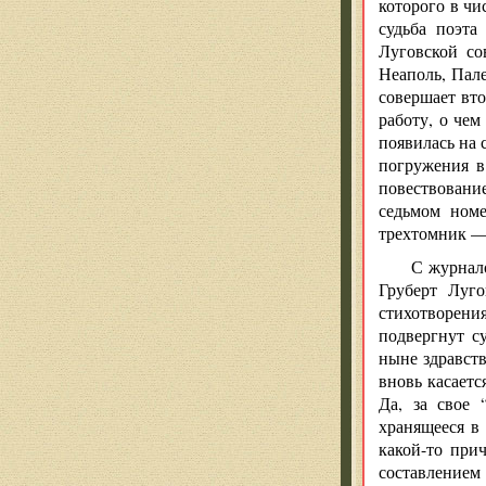
которого в чи
судьба поэта
Луговской со
Неаполь, Пале
совершает вт
работу, о чем
появилась на 
погружения в
повествовани
седьмом номе
трехтомник —
С журнало
Груберт Луго
стихотворени
подвергнут с
ныне здравст
вновь касает
Да, за свое 
хранящееся в
какой-то при
составлением