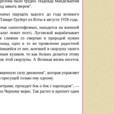
перелома было трудно. Надежда Мандельштам
д завыть зверем”.
начал ощущать задолго до года великого
Тамаре Груберт из Ялты в августе 1928 года.
лючая сыпнотифозных, находится на военной
палат лежит поэт), Луговской вырабатывает
ое слияние со смертью и природой нужно
назад, одно и то же проявление радостной
ившейся от нее, залезшей в скорлупу своего
езным кулаком, то как больно делается этому
ов этой скорлупы. А Великая жизнь несется,
вященную силу движения”, которая управляет
я присущей только ему одному.
трами, проходит бок о бок с пароходом”, —
 по Черному морю. Так растет и крепнет один