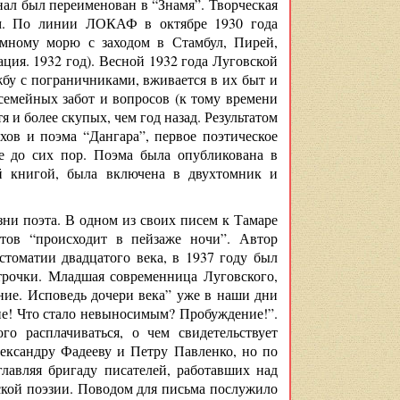
нал был переименован в “Знамя”. Творческая
ом. По линии ЛОКАФ в октябре 1930 года
емному морю с заходом в Стамбул, Пирей,
ация. 1932 год). Весной 1932 года Луговской
у с пограничниками, вживается в их быт и
 семейных забот и вопросов (к тому времени
 и более скупых, чем год назад. Результатом
ов и поэма “Дангара”, первое поэтическое
е до сих пор. Поэма была опубликована в
й книгой, была включена в двухтомник и
ни поэта. В одном из своих писем к Тамаре
етов “происходит в пейзаже ночи”. Автор
стоматии двадцатого века, в 1937 году был
трочки. Младшая современница Луговского,
ие. Исповедь дочери века” уже в наши дни
ие! Что стало невыносимым? Пробуждение!”.
о расплачиваться, о чем свидетельствует
лександру Фадееву и Петру Павленко, но по
главляя бригаду писателей, работавших над
ской поэзии. Поводом для письма послужило