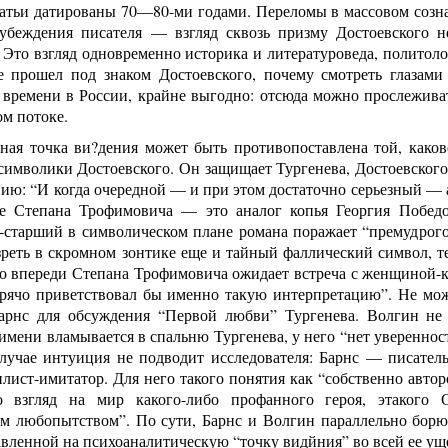
татьи датированы 70—80-ми годами. Переломы в массовом созн
убеждения писателя — взгляд сквозь призму Достоевского 
Это взгляд одновременно историка и литературоведа, политоло
е прошел под знаком Достоевского, почему смотреть глазами
о времени в России, крайне выгодно: отсюда можно прослежив
м потоке.
ная точка ви?дения может быть противопоставлена той, како
символики Достоевского. Он защищает Тургенева, Достоевского 
ию: “И когда очередной — и при этом достаточно серьезный — а
е Степана Трофимовича — это аналог копья Георгия Побед
старший в символическом плане романа поражает “премудрого з
реть в скромном зонтике еще и тайный фаллический символ, те
то впереди Степана Трофимовича ожидает встреча с женщиной-к
рячо приветствовал бы именно такую интерпретацию”. Не може
арнс для обсуждения “Первой любви” Тургенева. Волгин не 
имени вламывается в спальню Тургенева, у него “нет уверенности
лучае интуиция не подводит исследователя: Барнс — писател
лист-имитатор. Для него такого понятия как “собственно автор
 взгляд на мир какого-либо профанного героя, этакого С
м любопытством”. По сути, Барнс и Волгин параллельно борют
вленной на психоаналитическую “точку видйния” во всей ее ущ