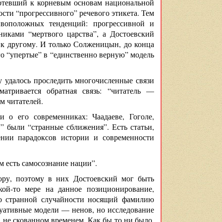
яготевший к корневым основам национальной
ости “прогрессивного” речевого этикета. Тем
ивоположных тенденций: прогрессивной и
никами “мертвого царства”, а Достоевский
 к другому. И только Солженицын, до конца
о “упертые” в “единственно верную” модель
у удалось проследить многочисленные связи
матривается обратная связь: “читатель —
м читателей.
и о его современниках: Чаадаеве, Гоголе,
в” были “странные сближения”. Есть статьи,
ении парадоксов истории и современности
 есть самосознание нации”.
ру, поэтому в них Достоевский мог быть
кой-то мере на данное позиционирование,
 по странной случайности носящий фамилию
туативные модели — ненов, но исследование
, не скованном временем. Как бы то ни было,