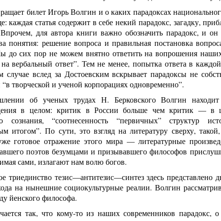
ращает билет Игорь Волгин и о каких парадоксах национальног
е: каждая статья содержит в себе некий парадокс, загадку, приб
 Впрочем, для автора книги важно обозначить парадокс, и он
ва понятия: решение вопроса и правильная постановка вопрос
Мы до сих пор не можем внятно ответить на вопрошения наших
 на вербальный ответ”. Тем не менее, попытка ответа в каждо
м случае вслед за Достоевским вскрывает парадоксы не собст
“в творческой и ученой корпорациях одновременно”.
лении об ученых трудах Н. Берковского Волгин находит
дения в целом: критик в России больше чем критик — в ц
го сознания, “соотнесенность “первичных” структур ис
ым итогом”. По сути, это взгляд на литературу сверху, такой
уже готовое отражение этого мира — литературные произведе
тавшего поэтов безумцами и призывавшего философов прислуши
имая сами, излагают нам волю богов.
ое триединство тезис—антитезис—синтез здесь представлено д
ода на нынешние социокультурные реалии. Волгин рассматрив
ду йенского философа.
учается так, что кому-то из наших современников парадокс, 