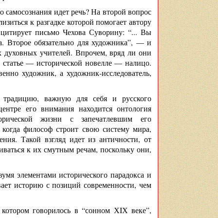
о самосознания идет речь? На второй вопрос
лизиться к разгадке которой помогает автору
 цитирует письмо Чехова Суворину: “... Вы
а. Второе обязательно для художника”, — и
 духовных учителей. Впрочем, вряд ли они
й статье — исторической новелле — налицо.
венно художник, а художник-исследователь,
 традицию, важную для себя и русского
ентре его внимания находится онтология
торической жизни с запечатлевшим его
, когда философ строит свою систему мира,
ния. Такой взгляд идет из античности, от
ваться к их смутным речам, поскольку они,
вумя элементами исторического парадокса и
ает историю с позиций современности, чем
о котором говорилось в “сонном ХIХ веке”,