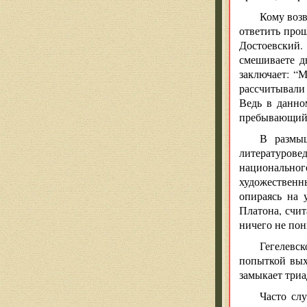
Кому возв
ответить прощ
Достоевский.
смешиваете д
заключает: “
рассчитывали
Ведь в данно
пребывающий 
В размыш
литературове
национально
художественн
опираясь на 
Платона, счи
ничего не пон
Гегелевск
попыткой вых
замыкает триа
Часто сл