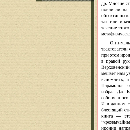
др. Многие с
повлияли на 
объективным. 
так или инач
течение этог
метафизическо
Оптималь
трактователи 
при этом ирон
в правой рук
Верховенский-
мешает нам уз
вспомнить, ч
Парамонов го
избрал Дж. Б
собственного 
И в данном с
блестящий сти
книга — это
“чрезвычайны
иронии, напра