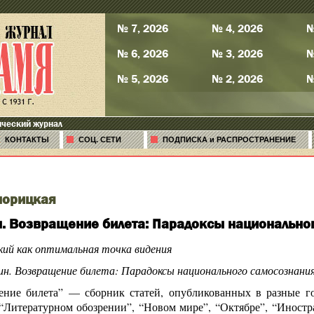
№ 7, 2026
№ 4, 2026
№
№ 6, 2026
№ 3, 2026
№
№ 5, 2026
№ 2, 2026
№
ический журнал
КОНТАКТЫ
СОЦ. СЕТИ
ПОДПИСКА и РАСПРОСТРАНЕНИЕ
норицкая
ин. Возвращение билета: Парадоксы национальн
ий как оптимальная точка видения
ин. Возвращение билета: Парадоксы национального самосознания
ение билета” — сборник статей, опубликованных в разные г
“Литературном обозрении”, “Новом мире”, “Октябре”, “Иностра