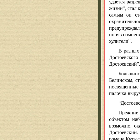
удается разр
жизни”, стал 
самым он ст
охранительно
предупреждал
поняв сомнени
хулители”.
В разных
Достоевского
Достоевский”,
Большинс
Белинском, ст
посвященные 
палочка-выру
“Достоевс
Прежние 
объектом наб
возможно, ок
Достоевский.
романа Кутзее