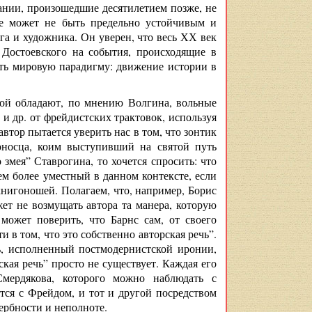
ании, произошедшие десятилетием позже, не
не может не быть предельно устойчивым и
га и художника. Он уверен, что весь ХХ век
 Достоевского на события, происходящие в
ать мировую парадигму: движение истории в
вой обладают, по мнению Волгина, вольные
и др. от фрейдистских трактовок, используя
втор пытается уверить нас в том, что зонтик
оносца, коим выступивший на святой путь
мея” Ставрогина, то хочется спросить: что
м более уместный в данном контексте, если
нигоношей. Полагаем, что, например, Борис
т не возмущать автора та манера, которую
может поверить, что Барнс сам, от своего
 в том, что это собственно авторская речь”.
ь, исполненный постмодернистской иронии,
ская речь” просто не существует. Каждая его
мердякова, которого можно наблюдать с
ся с Фрейдом, и тот и другой посредством
ербности и неполноте.