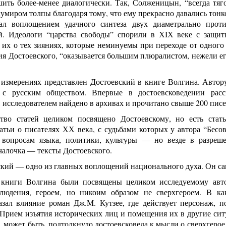
ешить более-менее диалогически. Так, Солженицын, “всегда т
кумиром толпы благодаря тому, что ему прекрасно давались тонк
ал воплощением удачного синтеза двух диаметрально прот
й. Идеологи “царства свободы” спорили в ХIХ веке с защит
 их о тех зияниях, которые неминуемы при переходе от одного
я Достоевского, “оказывается большим плюралистом, нежели ег
 измерениях представлен Достоевский в книге Волгина. Автор
 с русским обществом. Впервые в достоевсковедении расс
 исследователем найдено в архивах и прочитано свыше 200 писе
тво статей целиком посвящено Достоевскому, но есть стать
атьи о писателях ХХ века, с судьбами которых у автора “Бесо
вопросам языка, политики, культуры — но везде в разреш
чалочка — тексты Достоевского.
кий — одно из главных воплощений национального духа. Он сам
книги Волгина были посвящены целиком исследуемому авто
людения, героем, но никоим образом не сверхгероем. В ка
азал влияние роман Дж.М. Кутзее, где действует персонаж,
 Прием изъятия исторических лиц и помещения их в другие си
, может быть, подтолкнуло достоевсковеда к мысли о сверхгерое