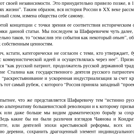
 от своей независимости. Это принудительно привело позже, в 
тях жизни”. Таким образом, вся история России в XX веке рас
ный слом, измена общества себе самому.
той концепции с точки зрения ее соответствия историческим ф
амки данной статьи. Мы последуем за Шафаревичем чуть далее,
ельно таков, то “осмыслив эти события как некоторый
опыт
”, о
к собственным ценностям.
, кстати, категорически не согласен с теми, кто утверждает, 
с коммунистической идеей и осуществлялась через нее”. Призн
я “как русский патриот, продолжатель русской державной трад
тие Сталина как государственного деятеля русского патриотич
 “раскрестьянивание и ускоренная индустриализация за счет к
ть тот самый рубеж, с которого “Россия приняла западный “прое
пытнее, что же представляется Шафаревичу тем “истинно русс
ю альтернативу большевистской революции и к которому призыв
к или даже больше мы видим драматическую борьбу за сохра
Ведь какие бы ни были различия взглядов Чаянова и Кондра
тте, или деятелей эпохи крестьянской реформы, всех их 
ию деревни, сохранить драгоценный элемент индивидуального