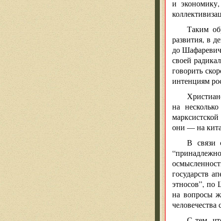
и экономику,
коллективиза
Таким об
развития, в д
до Шафаревича
своей радикал
говорить ско
интенциям рос
Христианс
на несколько
марксистской 
они — на кит
В связи 
“принадлежн
осмысленность
государств а
этносов”, по 
на вопросы ж
человечества
С тем, ч