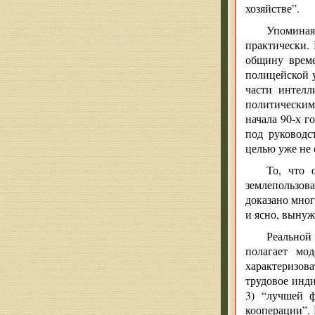
хозяйстве”.
Упоминая
практически.
общину време
полицейской у
части интелл
политическим
начала 90-х г
под руководс
целью уже не 
То, что 
землепользов
доказано мног
и ясно, вынуж
Реальной
полагает мо
характеризов
трудовое инди
3) “лучшей ф
кооперации”. 