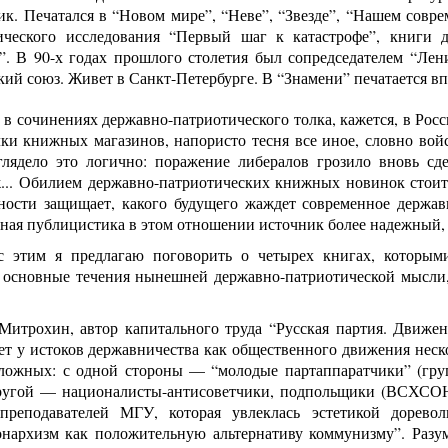
ик. Печатался в “Новом мире”, “Неве”, “Звезде”, “Нашем совр
ического исследования “Первый шаг к катастрофе”, книги 
”. В 90-х годах прошлого столетия был сопредседателем “Лен
й союз. Живет в Санкт-Петербурге. В “Знамени” печатается вп
в сочинениях державно-патриотического толка, кажется, в Рос
лки книжных магазинов, напористо тесня все иное, словно во
глядело это логично: поражение либералов грозило вновь сд
... Обилием державно-патриотических книжных новинок стоит в
ности защищает, какого будущего жаждет современное держав
зная публицистика в этом отношении источник более надежный,
с этим я предлагаю поговорить о четырех книгах, которым
 основные течения нынешней державно-патриотической мысли
Митрохин, автор капитального труда “Русская партия. Движ
ет у истоков державничества как общественного движения неск
ложных: с одной стороны — “молодые партаппаратчики” (гру
угой — националисты-антисоветчики, подпольщики (ВСХСОН, 
преподавателей МГУ, которая увлеклась эстетикой дорево
нархизм как положительную альтернативу коммунизму”. Разуме