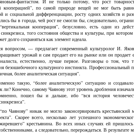
новым-фантастом. И не только потому, что рост товарност
й кооперацией”, по самой природе вещей не мог быть рав
й и социальной дифференциации, росту одних хозяйств и раз
лись бы в города, чей рост не смогли бы, следовательно, огран
“вертикальная кооперация”, безусловно, есть один из дейс
 синкрезиса, того состояния общества и культуры, при котором
ет долго сохраняться как элемент идеала.
ся вопросом, — предлагает современный культуролог И. Яков
ращивает урожай и сам продает его на рынке или он продает е
налиста, естественно, лучше первое. Разговоры о том, что т
ия безошибочного культурного инстинкта. Профессиональный п
ичная, более аналитическая ситуация”.
именно такую, “более аналитическую” ситуацию и создавало
ак ли? Конечно, самому Чаянову этот уровень дробления изначал
омненно, пошел бы и дальше, ибо “вся история человечес
синкрезиса”.
“по Чаянову” никак не могло законсервировать крестьянский м
оекта”. Скорее всего, несколько лет успешного экономическ
ажиревшего” крестьянина. Во всех иных случаях ей пришлос
бственниками, а следовательно, перерождаться. В результате 