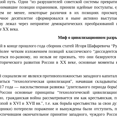
ой путь. Одни “из разрушителей советской системы превратил
анимавшие позиции охранников, приняли идейные постулаты, 
Тем не менее, некоторые различия в их позициях просмат
ечное десятилетие сформировался и ныне активно выступа
ву лежал через неприятие демократических преобразований 
е XX века.
Миф о цивилизационном разр
в конце прошлого года сборник статей Игоря Шафаревича “Рус
более четким изложением позиций классического “диссидентск
ться по-разному, но нельзя не признать, что они базируютс
торического развития России в XX веке, основные моменты
 социализм не являлся противоположностью западного капитализ
иться “технологическая цивилизация”, начавшая складывать
7 года — насильственная развязка “длительного периода борьб
России основные принципы “технологической цивилизации”
но, гражданская война рассматривается им как крестьянская,
пой в XVI и XVII вв.”, т.е. как борьба крестьянства за свои 
адники) потерпели поражение и вынуждены были отступить, пр
еспечившим окончательное принятие западного, чуждого России