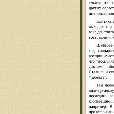
смысле, отказ
других облас
цивилизацион
Критика э
выходит за р
века действит
возвращения 
Шафаревич
года совпала 
воспринимаетс
что “восприя
фактами”, ибо
Сталина, и ес
“проекта”.
Тем любо
видит реальну
последний ве
кооперацию. 
например, Ви
пролетаризац