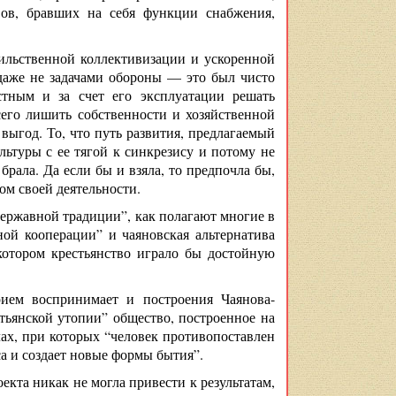
ивов, бравших на себя функции снабжения,
сильственной коллективизации и ускоренной
даже не задачами обороны — это был чисто
стным и за счет его эксплуатации решать
сего лишить собственности и хозяйственной
ыгод. То, что путь развития, предлагаемый
ьтуры с ее тягой к синкрезису и потому не
брала. Да если бы и взяла, то предпочла бы,
ом своей деятельности.
державной традиции”, как полагают многие в
ной кооперации” и чаяновская альтернатива
котором крестьянство играло бы достойную
ием воспринимает и построения Чаянова-
тьянской утопии” общество, построенное на
лах, при которых “человек противопоставлен
са и создает новые формы бытия”.
екта никак не могла привести к результатам,