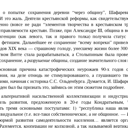
 о попытке сохранения деревни “через общину”, Шафаревич
 И это жаль. Деятели крестьянской реформы, как свидетельств
нно (вовсе не ради “элементов творчества в крестьянском тр
правляемости крестьян. Позже, при Александре III, община в 
игенции (как левого, так и правого толка) получила статус
 фетишем. Дальнейшее ее сохранение “всему вопреки” привело
одов XIX века — страшному голоду, унесшему жизни более 300 
твом Витте стала разрабатываться, а Столыпиным была прове
сохранение, а
разрушение
общины, создание значительного слоя 
основная причина катастрофических неурожаев 90-х годов 
ания, на деле отнюдь не стимулировавшего, а глушившего тво
ими, начиная с историка С.С. Ольденбурга. Думается, И. Шафа
ден был бы признать это, займись он этим сюжетом подробнее.
 альтернативой насильственной коллективизации и индустри
дель развития, предложенную в 20-е годы Кондратьевым
ать тремя основными постулатами: 1) “республика наша являе
видуальное (т.е. все-таки собственническое, а не общинное. —
ормой развития самодеятельности населения… является орга
Разумеется, кооперации не колхозной, а так называемой вертик