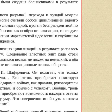
 были созданы большевиками в результате
ого разрыва”, перехода к чуждой модели
многие считали особой цивилизацией задолго
сломать одной, пусть и беспрецедентной по
 Россию как особую цивилизацию, то следует
блении марксистской идеологии к глубинным
нкрезиса.
личных цивилизаций, в результате распалось
гу. Следование властных элит ряда стран
оказался весьма не похож на немецкий, а оба
ные цивилизационные основы общества.
И. Шафаревича. Он полагает, что только
ели… Его жизнь приобретает некоторую
едаром в войнах, как правило, руководители
ртвам, и обычно с успехом”. Вообще, “роль
ди приобретают возможность находить ответы
у уму. Это совершенно иной путь контакта
ние”.
нейший мобилизационный механизм, спорить