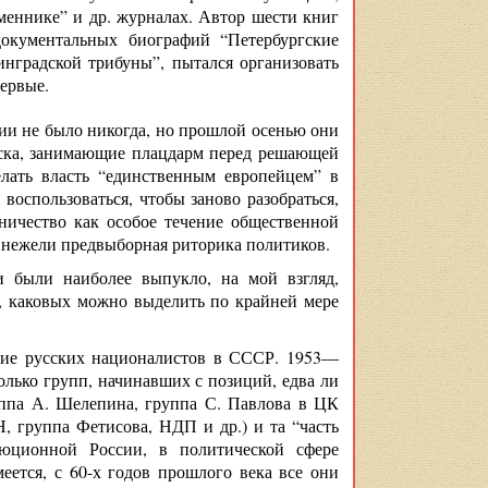
еменнике” и др. журналах. Автор шести книг
документальных биографий “Петербургские
инградской трибуны”, пытался организовать
ервые.
сии не было никогда, но прошлой осенью они
йска, занимающие плацдарм перед решающей
елать власть “единственным европейцем” в
оспользоваться, чтобы заново разобраться,
ничество как особое течение общественной
 нежели предвыборная риторика политиков.
и были наиболее выпукло, на мой взгляд,
, каковых можно выделить по крайней мере
ение русских националистов в СССР. 1953—
олько групп, начинавших с позиций, едва ли
ппа А. Шелепина, группа С. Павлова в ЦК
группа Фетисова, НДП и др.) и та “часть
люционной России, в политической сфере
ется, с 60-х годов прошлого века все они