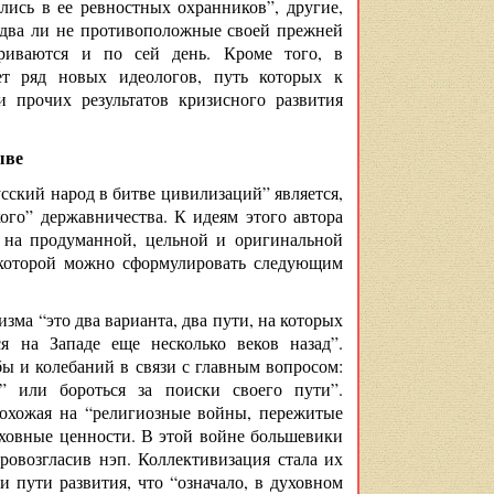
ись в ее ревностных охранников”, другие,
едва ли не противоположные своей прежней
риваются и по сей день. Кроме того, в
ет ряд новых идеологов, путь которых к
и прочих результатов кризисного развития
ыве
ский народ в битве цивилизаций” является,
ого” державничества. К идеям этого автора
я на продуманной, цельной и оригинальной
 которой можно сформулировать следующим
ма “это два варианта, два пути, на которых
ся на Западе еще несколько веков назад”.
ы и колебаний в связи с главным вопросом:
 или бороться за поиски своего пути”.
 похожая на “религиозные войны, пережитые
духовные ценности. В этой войне большевики
овозгласив нэп. Коллективизация стала их
 пути развития, что “означало, в духовном