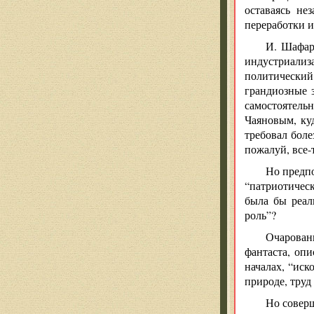
оставаясь не
переработки и
И. Шафар
индустриализ
политический
грандиозные 
самостоятельн
Чаяновым, ку
требовал боле
пожалуй, все-
Но предпо
“патриотическ
была бы реал
роль”?
Очарован
фантаста, оп
началах, “иск
природе, труд
Но соверш