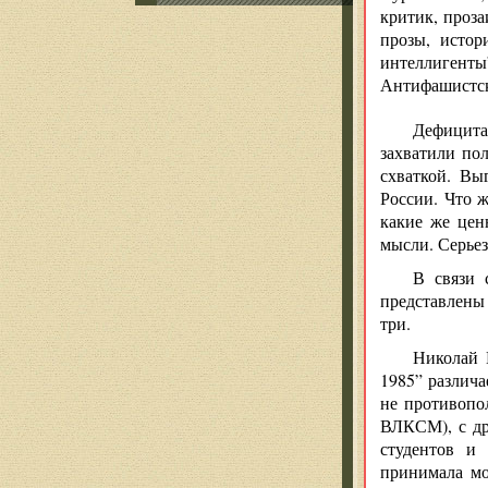
критик, проза
прозы, истор
интеллигенты
Антифашистски
Дефицита 
захватили по
схваткой. Вы
России. Что ж
какие же цен
мысли. Серье
В связи 
представлены
три.
Николай 
1985” различа
не противопо
ВЛКСМ), с др
студентов и 
принимала мо