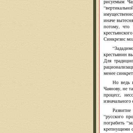
рисуемым Чая
“вертикально
имущественно
иначе вытесня
потому, что 
крестьянского
Синкрезис мож
“Зададим
крестьянин вы
Для традицио
рационализац
менее синкрет
Но ведь 
Чаянову, не т
процесс, нес
изначального 
Развитие 
“русского пр
пограбить “з
крепнущими со