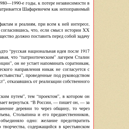
1980—1990-е годы, к потере независимости в
сматривается Шафаревичем как непоправимый
актам и реалиям, при всем к ней интересе,
 согласившись, что, если смысл истории XX
бщество должно поставить перед собой задачу
будто “русская национальная идея после 1917
авая, что “патриотическим” лагерем Сталин
иции”, он не устает напоминать соратникам,
еского направления никак не согласуется с
рестьянства”, проведенные под руководством
кт”, отказавшись от реализации собственного
ким путем”, тем “проектом”, в котором он
ает вернуться. “В России, — пишет он, — за
нение деревни то через общину, то через
тьева, Столыпина и его предшественников,
объединяло одно: желание предотвратить
 творчества, содержащийся в крестьянском