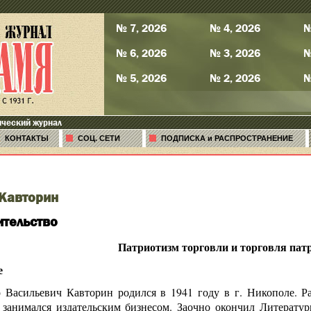
№ 7, 2026
№ 4, 2026
№
№ 6, 2026
№ 3, 2026
№
№ 5, 2026
№ 2, 2026
№
ический журнал
КОНТАКТЫ
СОЦ. СЕТИ
ПОДПИСКА и РАСПРОСТРАНЕНИЕ
Кавторин
тельство
Патриотизм торговли и торговля пат
е
 Васильевич Кавторин родился в 1941 году в г. Никополе. Ра
 занимался издательским бизнесом. Заочно окончил Литератур