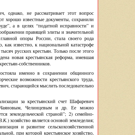
, однако, не рассматривает этот вопрос
уют хорошо известные документы, сохранили
уде”, а в целях “податной исправности” и
воображении правящей элиты и значительной
 главной опоры России, стала своего рода
, как известно, к национальной катастрофе
тысяч русских крестьян. Только после этого
дена новая крестьянская реформа, имевшая
крестьян-собственников.
состояла именно в сохранении общинного
рческие возможности крестьянского труда,
ревич, старающийся мыслить последовательно
ализации за крестьянский счет Шафаревич
, Чаяновым, Челинцевым и др. Ее можно
тся земледельческой страной”; 2) семейно-
В.К.
) хозяйство является основой земледелия;
низация и развитие сельскохозяйственной
альной, при которой крестьянское хозяйство,