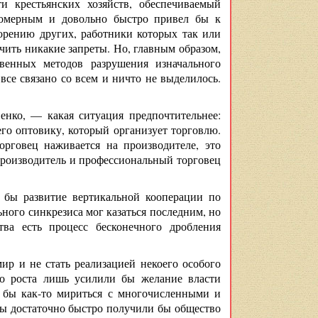
и крестьянских хозяйств, обеспечиваемый
номерным и довольно быстро привел бы к
орению других, работники которых так или
ичить никакие запреты. Но, главным образом,
твенных методов разрушения изначального
 все связано со всем и ничто не выделилось.
енко, — какая ситуация предпочтительнее:
го оптовику, который организует торговлю.
орговец наживается на производителе, это
роизводитель и профессиональный торговец
 бы развитие вертикальной кооперации по
ьного синкрезиса мог казаться последним, но
тва есть процесс бесконечного дробления
ир и не стать реализацией некоего особого
ого роста лишь усилили бы желание власти
ь бы как-то мириться с многочисленными и
мы достаточно быстро получили бы общество