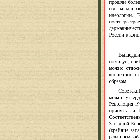
прошли больш
изначально з
идеологии. 
постперестро
державничест
России в конц
Вышедший 
пожалуй, наи
можно относи
концепции ис
образом.
Советский
может утверд
Революция 191
принять ли 
Соответствен
Западной Евро
(крайние зап
реваншем, об