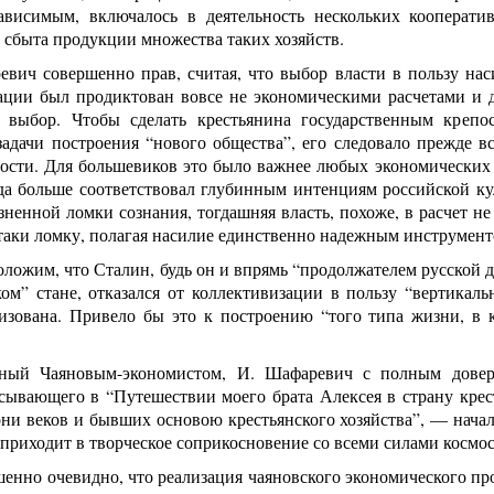
зависимым, включалось в деятельность нескольких кооперат
 сбыта продукции множества таких хозяйств.
евич совершенно прав, считая, что выбор власти в пользу на
ации был продиктован вовсе не экономическими расчетами и 
 выбор. Чтобы сделать крестьянина государственным крепо
задачи построения “нового общества”, его следовало прежде в
ости. Для большевиков это было важнее любых экономических в
да больше соответствовал глубинным интенциям российской кул
зненной ломки сознания, тогдашняя власть, похоже, в расчет не 
таки ломку, полагая насилие единственно надежным инструмент
ложим, что Сталин, будь он и впрямь “продолжателем русской 
ом” стане, отказался от коллективизации в пользу “вертикаль
изована. Привело бы это к построению “того типа жизни, в 
ный Чаяновым-экономистом, И. Шафаревич с полным довер
исывающего в “Путешествии моего брата Алексея в страну крес
они веков и бывших основою крестьянского хозяйства”, — нача
 приходит в творческое соприкосновение со всеми силами космо
енно очевидно, что реализация чаяновского экономического про