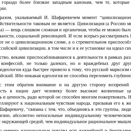
 гораздо более близкие западным канонам, чем те, которые
ции.
разом, указываемый И. Шафаревичем момент “цивилизационн
ействительности таковым не является. Цивилизация (а Россию 
) — вещь слишком сложная и органичная, чтобы ее можно было 
ьности, социальной революцией. И если всерьез рассматривать
рее не о цивилизационном сломе, а о стремительном приспосо
сийской цивилизации, в том числе и к ее установке на идеал си
тво, веками приспосабливавшееся к деятельности в рамках раз
 конфессий, не только далеких, но и враждебных друг дру
идеологии куда быстрее привело к тому, что русский марксизм 
айский. Ибо никакая идеология не способна переломить глубин
с этим обратим внимание и на другую сторону воззрений 
ость к нации дает человеку более высокие жизненные ц
 и ценность, ради которой он способен многим пожертвовать. Н
пеллируют к национальным чувствам народа, призывая его к же
Шафаревичу, “связана с тем, что, объединясь в эти группы, лю
изни, абсолютно непосильные индивидуальному человеческом
 с окружающей средой, чем индивидуальное рациональное мышле
то именно национальные чувства есть важнейший и безотказ