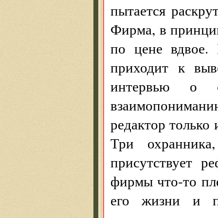
пытается раскру
Фирма, в принцип
по цене вдвое.
приходит к выв
интервью о 
взаимопониман
редактор только 
Три охранника,
присутствует ре
фирмы что-то пл
его жизни и п