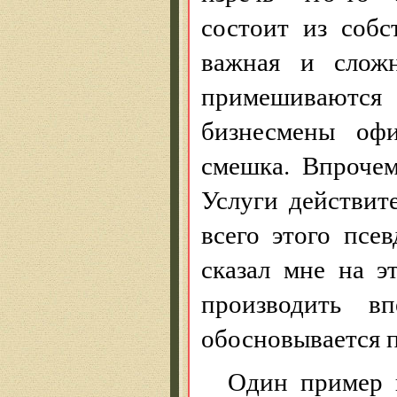
состоит из соб
важная и сложн
примешиваютс
бизнесмены оф
смешка. Впрочем
Услуги действит
всего этого псе
сказал мне на э
производить вп
обосновывается п
Один пример 