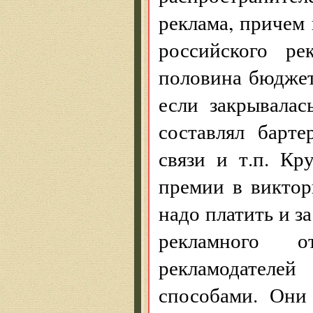
реклама, причем
российского ре
половина бюджет
если закрывалас
составлял барте
связи и т.п. Кр
премии в виктор
надо платить и з
рекламного о
рекламодателе
способами. Они