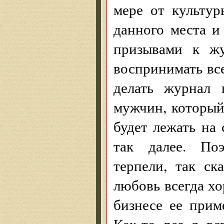
мере от культур
данного места и 
призывами к жу
воспринимать все
делать журнал 
мужчин, который 
будет лежать на 
так далее. По
терпели, так ск
любовь всегда хо
бизнесе ее прим
Как-то раз я вс