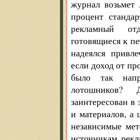
журнал возьмет
процент станда
рекламный от
готовящиеся к пе
надеялся привл
если доход от про
было так напр
лотошников? 
заинтересован в
и материалов, а
независимые мет
источникам рекл