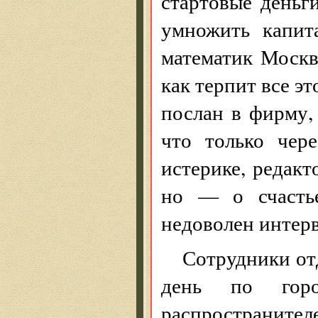
стартовые деньги
умножить капит
математик Москв
как терпит все э
послан в фирму, 
что только чер
истерике, редакт
но — о счасть
недоволен интерв
Сотрудники от
день по горо
распространите