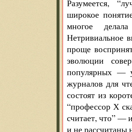
Разумеется, “
широкое понятие
многое делала
Нетривиальное в
проще воспринят
эволюции сове
популярных — у
журналов для чт
состоят из коро
“профессор Х ска
считает, что” — 
и не рассчитаны 