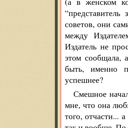
(а в женском к
“представитель 
советов, они сам
между Издателе
Издатель не про
этом сообщала, 
быть, именно п
успешнее?
Смешное начал
мне, что она люб
того, отчасти... 
так и вообще. По