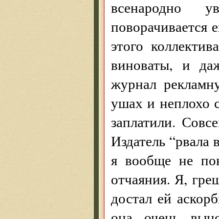
всенародно у
поворачивается е
этого коллектив
виноваты, и да
журнал рекламн
ушах и неплохо с
заплатили. Совс
Издатель “рвала 
я вообще не по
отчаяния. Я, гре
достал ей аскорб
она очень выно