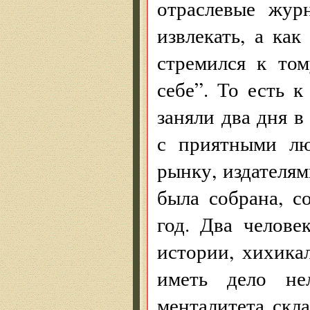
отраслевые жур
извлекать, а ка
стремился к то
себе”. То есть к
заняли два дня в
с приятными л
рынку, издателя
была собрана, с
год. Два челове
истории, хихика
иметь дело не
менталитета скл