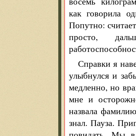
восемь килогра
как говорила од
Попутно: считает
просто, да
работоспособнос
Справки я наве
улыбнулся и заб
медленно, но вра
мне и осторожн
назвала фамилию 
знал. Пауза. При
повидать. Мы в