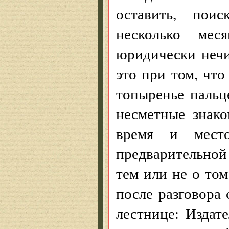
оставить, пои
несколько меся
юридически нечи
это при том, чт
топыренье пальц
несметные знако
время и место
предварительной 
тем или не о то
после разговора 
лестнице: Издат