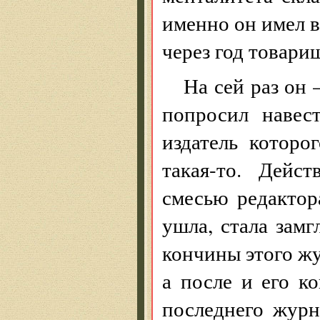
именно он имел в 
через год товари
На сей раз он 
попросил навес
издатель котор
такая-то. Дейст
смесью редактор
ушла, стала замг
кончины этого ж
а после и его к
последнего журн