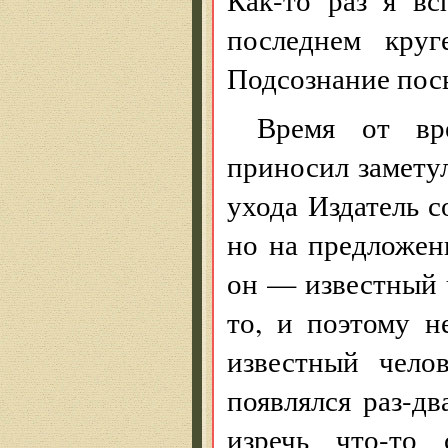
последнем круг
Подсознание пос
Время от вр
приносил заметул
ухода Издатель с
но на предложени
он — известный ч
то, и поэтому н
известный челов
появлялся раз-д
изречь что-то 