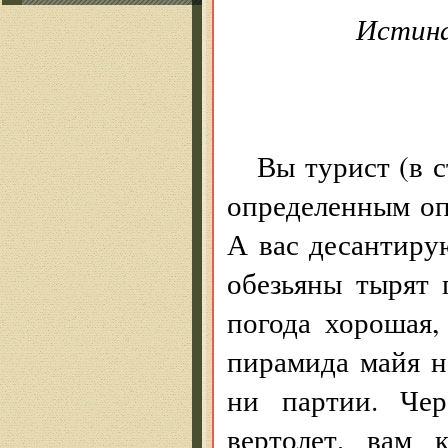
Истина
Вы турист (в с
определенным оп
А вас десантиру
обезьяны тырят 
погода хорошая,
пирамида майя н
ни партии. Чер
вертолет, вам