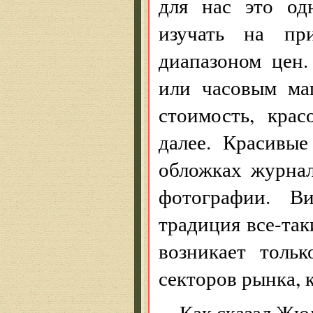
для нас это од
изучать на пр
диапазоном цен
или часовым ма
стоимость, крас
далее. Красивы
обложках журнал
фотографии. В
традиция все-так
возникает толь
секторов рынка, 
Как сказал Жюл