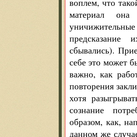
воплем, что тако
материал она
уничижительн
предсказание 
сбывались). При
себе это может б
важно, как рабо
повторения закл
хотя разыгрыват
сознание потр
образом, как, на
данном же случа